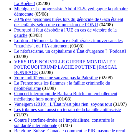
La Boétie !
(05/08)
Michigan : Le progressiste Abdul El-Sayed gagne la primaire
démocrate
(05/08)
30 % des personnes tuées lors du génocide de Gaza étaient
des enfants, selon une commission de l’ONU
(04/08)
Pourquoi il faut désobéir à l’UE en cas de victoire de la
gauche
(03/08)
Lordon : Défoncer la finance néolibérale : innover sans les
"marchés", ou l’IA autrement
(03/08)
Le néofascisme, un capitalisme d’État d’urgence ? [Podcast]
(03/08)
VERS UNE NOUVELLE GUERRE MONDIALE ?
POURQUOI TRUMP LACHE POUTINE | PASCAL
BONIFACE
(03/08)
Votre indifférence ne sauvera pas la Palestine
(02/08)
La France sous les flammes : la faillite criminelle du
néolibéralisme
(01/08)
Concert interrompu de Barbara Butch : un emballement
médiatique hors norme
(01/08)
Vaneigem (2010) : L’État n’est plus rien, soyons tout
(31/07)
Les tribunes sont aussi un terrain de la bataille antifasciste
(31/07)
Contre l’extrême-droite et l’impérialisme, construire la
solidarité internationale
(31/07)
Belgique, Suisse, Canada : comment le PIB masque le recul