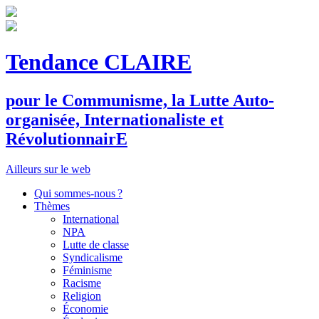
Tendance CLAIRE
pour le
C
ommunisme, la
L
utte
A
uto-
organisée,
I
nternationaliste et
R
évolutionnair
E
Ailleurs sur le web
Qui sommes-nous ?
Thèmes
International
NPA
Lutte de classe
Syndicalisme
Féminisme
Racisme
Religion
Économie