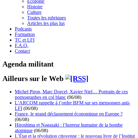
Écologie
Histoire
Culture
Toutes les rubriques
Articles les plus lus
Podcasts
Formation
TC et LFI
F.A.Q.
Contact
Agenda militant
Ailleurs sur le Web
Michel Piron, Marc Dorcel, Xavier Niel… Portraits de ces
pornographes en col blanc
(06/08)
L’ARCOM rappelle à l’ordre BFM sur ses mensonges anti-
LFI
(06/08)
France, le grand déclassement économique en Europe ?
(06/08)
Hiroshima et Nagasaki : l’horreur humaine de la bombe
atomique
(06/08)
L’État et la révolution citoyenne : le nouveau livre de l’Institut