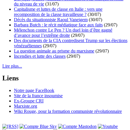
du niveau de vie
(31/07)
Capitalisme et luttes de classe en Italie : vers une
recomposition de la classe travailleuse ?
(30/07)
Décès du situationniste Raoul Vaneigem
(30/07)
Barbara Butch : le récit médiatique face aux faits
(29/07)
Mélenchon contre Le Pen ? Un duel loin d’être gagné
d’avance pour l’extrême droite
(29/07)
Des documents de la CIA contredisent Trump sur les élections
vénézuéliennes
(29/07)
La question animale au prisme du marxisme
(29/07)
Incendies et lutte des classes
(29/07)
Lire plus...
Liens
Notre page FaceBook
Site de la france insoumise
Ex-Groupe CRI
Marxiste.org
Wiki Rouge, pour la formation communiste révolutionnaire