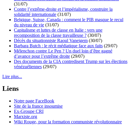
(31/07)
Contre l’extrême-droite et l’impérialisme, construire la
solidarité internationale
(31/07)
Belgique, Suisse, Canada : comment le PIB masque le recul
du niveau de vie
(31/07)
Capitalisme et luttes de classe en Italie : vers une
recomposition de la classe travailleuse ?
(30/07)
Décès du situationniste Raoul Vaneigem
(30/07)
Barbara Butch : le récit médiatique face aux faits
(29/07)
Mélenchon contre Le Pen ? Un duel loin d’être gagné
d’avance pour l’extrême droite
(29/07)
Des documents de la CIA contredisent Trump sur les élections
vénézuéliennes
(29/07)
Lire plus...
Liens
Notre page FaceBook
Site de la france insoumise
Ex-Groupe CRI
Marxiste.org
Wiki Rouge, pour la formation communiste révolutionnaire