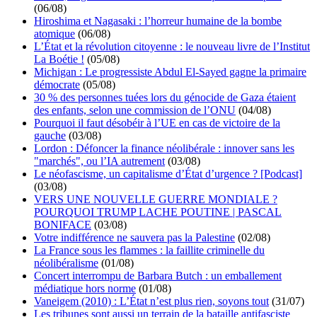
(06/08)
Hiroshima et Nagasaki : l’horreur humaine de la bombe
atomique
(06/08)
L’État et la révolution citoyenne : le nouveau livre de l’Institut
La Boétie !
(05/08)
Michigan : Le progressiste Abdul El-Sayed gagne la primaire
démocrate
(05/08)
30 % des personnes tuées lors du génocide de Gaza étaient
des enfants, selon une commission de l’ONU
(04/08)
Pourquoi il faut désobéir à l’UE en cas de victoire de la
gauche
(03/08)
Lordon : Défoncer la finance néolibérale : innover sans les
"marchés", ou l’IA autrement
(03/08)
Le néofascisme, un capitalisme d’État d’urgence ? [Podcast]
(03/08)
VERS UNE NOUVELLE GUERRE MONDIALE ?
POURQUOI TRUMP LACHE POUTINE | PASCAL
BONIFACE
(03/08)
Votre indifférence ne sauvera pas la Palestine
(02/08)
La France sous les flammes : la faillite criminelle du
néolibéralisme
(01/08)
Concert interrompu de Barbara Butch : un emballement
médiatique hors norme
(01/08)
Vaneigem (2010) : L’État n’est plus rien, soyons tout
(31/07)
Les tribunes sont aussi un terrain de la bataille antifasciste