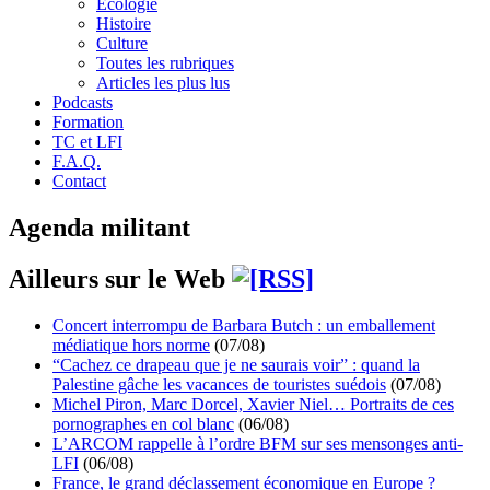
Écologie
Histoire
Culture
Toutes les rubriques
Articles les plus lus
Podcasts
Formation
TC et LFI
F.A.Q.
Contact
Agenda militant
Ailleurs sur le Web
Concert interrompu de Barbara Butch : un emballement
médiatique hors norme
(07/08)
“Cachez ce drapeau que je ne saurais voir” : quand la
Palestine gâche les vacances de touristes suédois
(07/08)
Michel Piron, Marc Dorcel, Xavier Niel… Portraits de ces
pornographes en col blanc
(06/08)
L’ARCOM rappelle à l’ordre BFM sur ses mensonges anti-
LFI
(06/08)
France, le grand déclassement économique en Europe ?