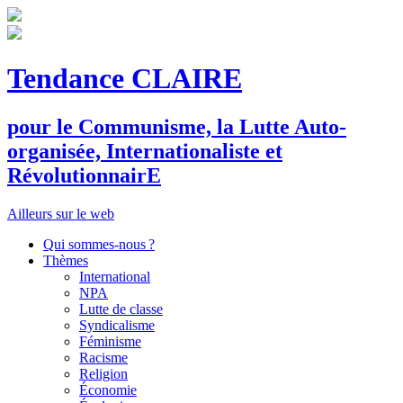
Tendance CLAIRE
pour le
C
ommunisme, la
L
utte
A
uto-
organisée,
I
nternationaliste et
R
évolutionnair
E
Ailleurs sur le web
Qui sommes-nous ?
Thèmes
International
NPA
Lutte de classe
Syndicalisme
Féminisme
Racisme
Religion
Économie