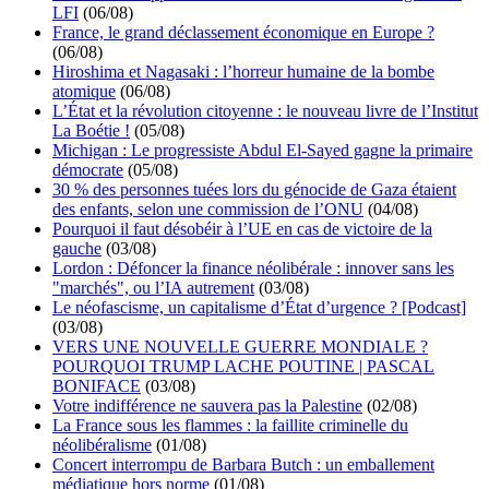
LFI
(06/08)
France, le grand déclassement économique en Europe ?
(06/08)
Hiroshima et Nagasaki : l’horreur humaine de la bombe
atomique
(06/08)
L’État et la révolution citoyenne : le nouveau livre de l’Institut
La Boétie !
(05/08)
Michigan : Le progressiste Abdul El-Sayed gagne la primaire
démocrate
(05/08)
30 % des personnes tuées lors du génocide de Gaza étaient
des enfants, selon une commission de l’ONU
(04/08)
Pourquoi il faut désobéir à l’UE en cas de victoire de la
gauche
(03/08)
Lordon : Défoncer la finance néolibérale : innover sans les
"marchés", ou l’IA autrement
(03/08)
Le néofascisme, un capitalisme d’État d’urgence ? [Podcast]
(03/08)
VERS UNE NOUVELLE GUERRE MONDIALE ?
POURQUOI TRUMP LACHE POUTINE | PASCAL
BONIFACE
(03/08)
Votre indifférence ne sauvera pas la Palestine
(02/08)
La France sous les flammes : la faillite criminelle du
néolibéralisme
(01/08)
Concert interrompu de Barbara Butch : un emballement
médiatique hors norme
(01/08)