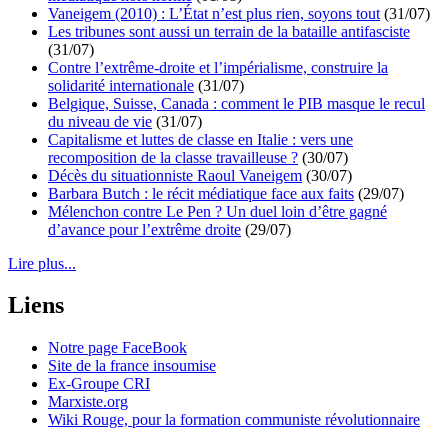
Vaneigem (2010) : L’État n’est plus rien, soyons tout
(31/07)
Les tribunes sont aussi un terrain de la bataille antifasciste
(31/07)
Contre l’extrême-droite et l’impérialisme, construire la
solidarité internationale
(31/07)
Belgique, Suisse, Canada : comment le PIB masque le recul
du niveau de vie
(31/07)
Capitalisme et luttes de classe en Italie : vers une
recomposition de la classe travailleuse ?
(30/07)
Décès du situationniste Raoul Vaneigem
(30/07)
Barbara Butch : le récit médiatique face aux faits
(29/07)
Mélenchon contre Le Pen ? Un duel loin d’être gagné
d’avance pour l’extrême droite
(29/07)
Lire plus...
Liens
Notre page FaceBook
Site de la france insoumise
Ex-Groupe CRI
Marxiste.org
Wiki Rouge, pour la formation communiste révolutionnaire