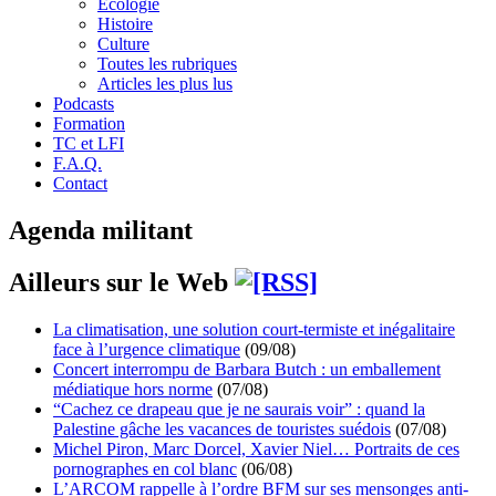
Écologie
Histoire
Culture
Toutes les rubriques
Articles les plus lus
Podcasts
Formation
TC et LFI
F.A.Q.
Contact
Agenda militant
Ailleurs sur le Web
La climatisation, une solution court-termiste et inégalitaire
face à l’urgence climatique
(09/08)
Concert interrompu de Barbara Butch : un emballement
médiatique hors norme
(07/08)
“Cachez ce drapeau que je ne saurais voir” : quand la
Palestine gâche les vacances de touristes suédois
(07/08)
Michel Piron, Marc Dorcel, Xavier Niel… Portraits de ces
pornographes en col blanc
(06/08)
L’ARCOM rappelle à l’ordre BFM sur ses mensonges anti-