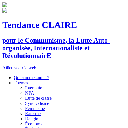
Tendance CLAIRE
pour le
C
ommunisme, la
L
utte
A
uto-
organisée,
I
nternationaliste et
R
évolutionnair
E
Ailleurs sur le web
Qui sommes-nous ?
Thèmes
International
NPA
Lutte de classe
Syndicalisme
Féminisme
Racisme
Religion
Économie