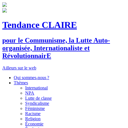
Tendance CLAIRE
pour le
C
ommunisme, la
L
utte
A
uto-
organisée,
I
nternationaliste et
R
évolutionnair
E
Ailleurs sur le web
Qui sommes-nous ?
Thèmes
International
NPA
Lutte de classe
Syndicalisme
Féminisme
Racisme
Religion
Économie