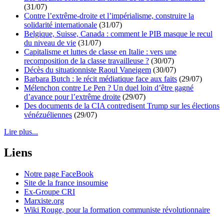
(31/07)
Contre l’extrême-droite et l’impérialisme, construire la
solidarité internationale
(31/07)
Belgique, Suisse, Canada : comment le PIB masque le recul
du niveau de vie
(31/07)
Capitalisme et luttes de classe en Italie : vers une
recomposition de la classe travailleuse ?
(30/07)
Décès du situationniste Raoul Vaneigem
(30/07)
Barbara Butch : le récit médiatique face aux faits
(29/07)
Mélenchon contre Le Pen ? Un duel loin d’être gagné
d’avance pour l’extrême droite
(29/07)
Des documents de la CIA contredisent Trump sur les élections
vénézuéliennes
(29/07)
Lire plus...
Liens
Notre page FaceBook
Site de la france insoumise
Ex-Groupe CRI
Marxiste.org
Wiki Rouge, pour la formation communiste révolutionnaire