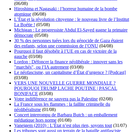
(06/08)
Hiroshima et Nagasaki : l’horreur humaine de la bombe
atomique
(06/08)
L’État et la révolution citoyenne : le nouveau livre de l’Institut
La Boétie !
(05/08)
Michigan : Le progressiste Abdul El-Sayed gagne la primaire
démocrate
(05/08)
30 % des personnes tuées lors du génocide de Gaza étaient
des enfants, selon une commission de l’ONU
(04/08)
Pourquoi il faut désobéir à l’UE en cas de victoire de la
gauche
(03/08)
Lordon : Défoncer la finance néolibérale : innover sans les
"marchés", ou l’IA autrement
(03/08)
Le néofascisme, un capitalisme d’État d’urgence ? [Podcast]
(03/08)
VERS UNE NOUVELLE GUERRE MONDIALE ?
POURQUOI TRUMP LACHE POUTINE | PASCAL
BONIFACE
(03/08)
Votre indifférence ne sauvera pas la Palestine
(02/08)
La France sous les flammes : la faillite criminelle du
néolibéralisme
(01/08)
Concert interrompu de Barbara Butch : un emballement
médiatique hors norme
(01/08)
Vaneigem (2010) : L’État n’est plus rien, soyons tout
(31/07)
Les tribunes sont aussi un terrain de la bataille antifasciste