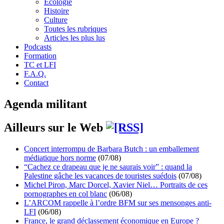
Écologie
Histoire
Culture
Toutes les rubriques
Articles les plus lus
Podcasts
Formation
TC et LFI
F.A.Q.
Contact
Agenda militant
Ailleurs sur le Web
Concert interrompu de Barbara Butch : un emballement
médiatique hors norme
(07/08)
“Cachez ce drapeau que je ne saurais voir” : quand la
Palestine gâche les vacances de touristes suédois
(07/08)
Michel Piron, Marc Dorcel, Xavier Niel… Portraits de ces
pornographes en col blanc
(06/08)
L’ARCOM rappelle à l’ordre BFM sur ses mensonges anti-
LFI
(06/08)
France, le grand déclassement économique en Europe ?