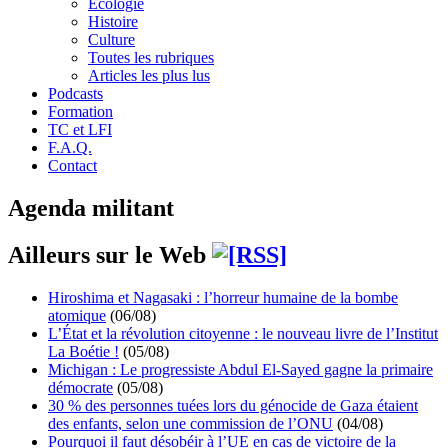
Écologie
Histoire
Culture
Toutes les rubriques
Articles les plus lus
Podcasts
Formation
TC et LFI
F.A.Q.
Contact
Agenda militant
Ailleurs sur le Web
Hiroshima et Nagasaki : l’horreur humaine de la bombe
atomique
(06/08)
L’État et la révolution citoyenne : le nouveau livre de l’Institut
La Boétie !
(05/08)
Michigan : Le progressiste Abdul El-Sayed gagne la primaire
démocrate
(05/08)
30 % des personnes tuées lors du génocide de Gaza étaient
des enfants, selon une commission de l’ONU
(04/08)
Pourquoi il faut désobéir à l’UE en cas de victoire de la