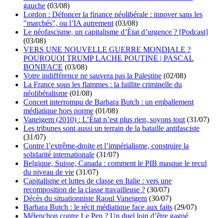
gauche
(03/08)
Lordon : Défoncer la finance néolibérale : innover sans les
"marchés", ou l’IA autrement
(03/08)
Le néofascisme, un capitalisme d’État d’urgence ? [Podcast]
(03/08)
VERS UNE NOUVELLE GUERRE MONDIALE ?
POURQUOI TRUMP LACHE POUTINE | PASCAL
BONIFACE
(03/08)
Votre indifférence ne sauvera pas la Palestine
(02/08)
La France sous les flammes : la faillite criminelle du
néolibéralisme
(01/08)
Concert interrompu de Barbara Butch : un emballement
médiatique hors norme
(01/08)
Vaneigem (2010) : L’État n’est plus rien, soyons tout
(31/07)
Les tribunes sont aussi un terrain de la bataille antifasciste
(31/07)
Contre l’extrême-droite et l’impérialisme, construire la
solidarité internationale
(31/07)
Belgique, Suisse, Canada : comment le PIB masque le recul
du niveau de vie
(31/07)
Capitalisme et luttes de classe en Italie : vers une
recomposition de la classe travailleuse ?
(30/07)
Décès du situationniste Raoul Vaneigem
(30/07)
Barbara Butch : le récit médiatique face aux faits
(29/07)
Mélenchon contre Le Pen ? Un duel loin d’être gagné