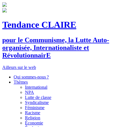
Tendance CLAIRE
pour le
C
ommunisme, la
L
utte
A
uto-
organisée,
I
nternationaliste et
R
évolutionnair
E
Ailleurs sur le web
Qui sommes-nous ?
Thèmes
International
NPA
Lutte de classe
Syndicalisme
Féminisme
Racisme
Religion
Économie