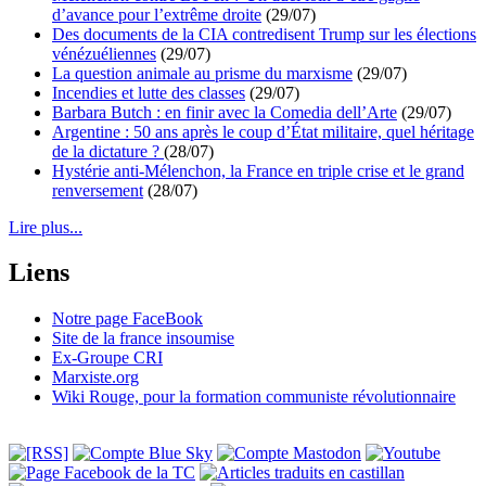
d’avance pour l’extrême droite
(29/07)
Des documents de la CIA contredisent Trump sur les élections
vénézuéliennes
(29/07)
La question animale au prisme du marxisme
(29/07)
Incendies et lutte des classes
(29/07)
Barbara Butch : en finir avec la Comedia dell’Arte
(29/07)
Argentine : 50 ans après le coup d’État militaire, quel héritage
de la dictature ?
(28/07)
Hystérie anti-Mélenchon, la France en triple crise et le grand
renversement
(28/07)
Lire plus...
Liens
Notre page FaceBook
Site de la france insoumise
Ex-Groupe CRI
Marxiste.org
Wiki Rouge, pour la formation communiste révolutionnaire