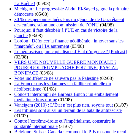
La Boétie !
(05/08)
Michigan : Le progressiste Abdul El-Sayed gagne la primaire
démocrate
(05/08)
30 % des personnes tuées lors du génocide de Gaza étaient
des enfants, selon une commission de l’ONU
(04/08)
Pourquoi il faut désobéir à l’UE en cas de victoire de la
gauche
(03/08)
Lordon : Défoncer la finance néolibérale : innover sans les
"marchés", ou l’IA autrement
(03/08)
Le néofascisme, un capitalisme d’État d’urgence ? [Podcast]
(03/08)
VERS UNE NOUVELLE GUERRE MONDIALE ?
POURQUOI TRUMP LACHE POUTINE | PASCAL
BONIFACE
(03/08)
Votre indifférence ne sauvera pas la Palestine
(02/08)
La France sous les flammes : la faillite criminelle du
néolibéralisme
(01/08)
Concert interrompu de Barbara Butch : un emballement
médiatique hors norme
(01/08)
Vaneigem (2010) : L’État n’est plus rien, soyons tout
(31/07)
Les tribunes sont aussi un terrain de la bataille antifasciste
(31/07)
Contre l’extrême-droite et l’impérialisme, construire la
solidarité internationale
(31/07)
Belgique, Suisse, Canada : comment le PIB masque le recul