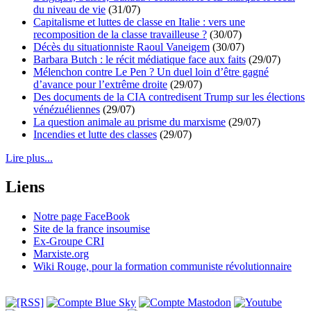
du niveau de vie
(31/07)
Capitalisme et luttes de classe en Italie : vers une
recomposition de la classe travailleuse ?
(30/07)
Décès du situationniste Raoul Vaneigem
(30/07)
Barbara Butch : le récit médiatique face aux faits
(29/07)
Mélenchon contre Le Pen ? Un duel loin d’être gagné
d’avance pour l’extrême droite
(29/07)
Des documents de la CIA contredisent Trump sur les élections
vénézuéliennes
(29/07)
La question animale au prisme du marxisme
(29/07)
Incendies et lutte des classes
(29/07)
Lire plus...
Liens
Notre page FaceBook
Site de la france insoumise
Ex-Groupe CRI
Marxiste.org
Wiki Rouge, pour la formation communiste révolutionnaire