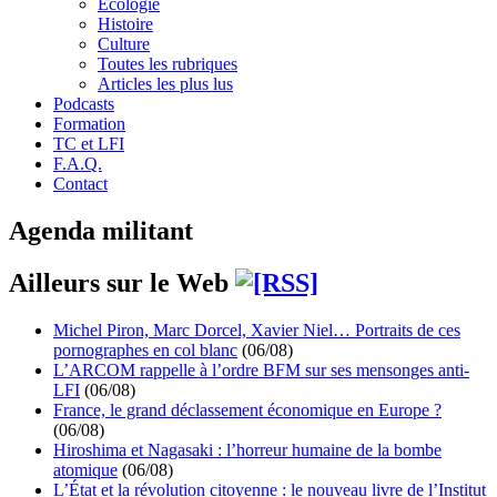
Écologie
Histoire
Culture
Toutes les rubriques
Articles les plus lus
Podcasts
Formation
TC et LFI
F.A.Q.
Contact
Agenda militant
Ailleurs sur le Web
Michel Piron, Marc Dorcel, Xavier Niel… Portraits de ces
pornographes en col blanc
(06/08)
L’ARCOM rappelle à l’ordre BFM sur ses mensonges anti-
LFI
(06/08)
France, le grand déclassement économique en Europe ?
(06/08)
Hiroshima et Nagasaki : l’horreur humaine de la bombe
atomique
(06/08)
L’État et la révolution citoyenne : le nouveau livre de l’Institut