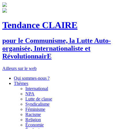
Tendance CLAIRE
pour le
C
ommunisme, la
L
utte
A
uto-
organisée,
I
nternationaliste et
R
évolutionnair
E
Ailleurs sur le web
Qui sommes-nous ?
Thèmes
International
NPA
Lutte de classe
Syndicalisme
Féminisme
Racisme
Religion
Économie