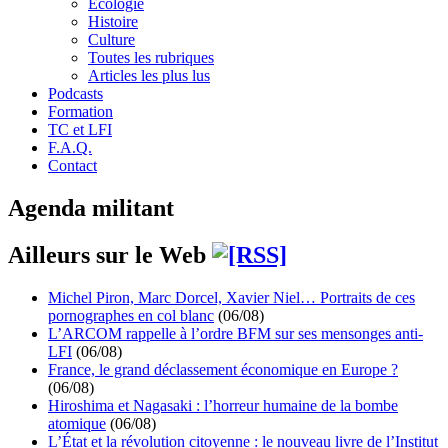
Écologie
Histoire
Culture
Toutes les rubriques
Articles les plus lus
Podcasts
Formation
TC et LFI
F.A.Q.
Contact
Agenda militant
Ailleurs sur le Web
Michel Piron, Marc Dorcel, Xavier Niel… Portraits de ces
pornographes en col blanc
(06/08)
L’ARCOM rappelle à l’ordre BFM sur ses mensonges anti-
LFI
(06/08)
France, le grand déclassement économique en Europe ?
(06/08)
Hiroshima et Nagasaki : l’horreur humaine de la bombe
atomique
(06/08)
L’État et la révolution citoyenne : le nouveau livre de l’Institut