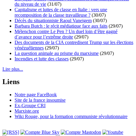
du niveau de vie
(31/07)
Capitalisme et luttes de classe en Italie : vers une
recomposition de la classe travailleuse ?
(30/07)
Décès du situationniste Raoul Vaneigem
(30/07)
Barbara Butch : le récit médiatique face aux faits
(29/07)
Mélenchon contre Le Pen ? Un duel loin d’être gagné
d’avance pour l’extrême droite
(29/07)
Des documents de la CIA contredisent Trump sur les élections
vénézuéliennes
(29/07)
La question animale au prisme du marxisme
(29/07)
Incendies et lutte des classes
(29/07)
Lire plus...
Liens
Notre page FaceBook
Site de la france insoumise
Ex-Groupe CRI
Marxiste.org
Wiki Rouge, pour la formation communiste révolutionnaire