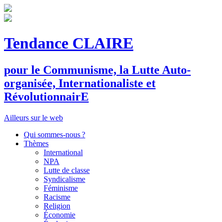
Tendance CLAIRE
pour le
C
ommunisme, la
L
utte
A
uto-
organisée,
I
nternationaliste et
R
évolutionnair
E
Ailleurs sur le web
Qui sommes-nous ?
Thèmes
International
NPA
Lutte de classe
Syndicalisme
Féminisme
Racisme
Religion
Économie