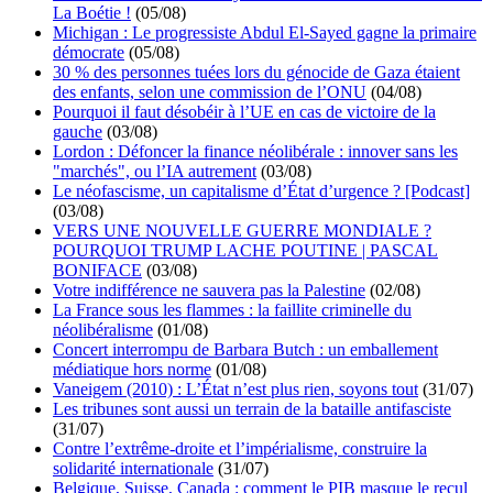
La Boétie !
(05/08)
Michigan : Le progressiste Abdul El-Sayed gagne la primaire
démocrate
(05/08)
30 % des personnes tuées lors du génocide de Gaza étaient
des enfants, selon une commission de l’ONU
(04/08)
Pourquoi il faut désobéir à l’UE en cas de victoire de la
gauche
(03/08)
Lordon : Défoncer la finance néolibérale : innover sans les
"marchés", ou l’IA autrement
(03/08)
Le néofascisme, un capitalisme d’État d’urgence ? [Podcast]
(03/08)
VERS UNE NOUVELLE GUERRE MONDIALE ?
POURQUOI TRUMP LACHE POUTINE | PASCAL
BONIFACE
(03/08)
Votre indifférence ne sauvera pas la Palestine
(02/08)
La France sous les flammes : la faillite criminelle du
néolibéralisme
(01/08)
Concert interrompu de Barbara Butch : un emballement
médiatique hors norme
(01/08)
Vaneigem (2010) : L’État n’est plus rien, soyons tout
(31/07)
Les tribunes sont aussi un terrain de la bataille antifasciste
(31/07)
Contre l’extrême-droite et l’impérialisme, construire la
solidarité internationale
(31/07)
Belgique, Suisse, Canada : comment le PIB masque le recul