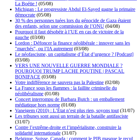
La Boétie !
(05/08)
Michigan : Le progressiste Abdul El-Sayed gagne la primaire
démocrate
(05/08)
30 % des personnes tuées lors du génocide de Gaza étaient
des enfants, selon une commission de l’ONU
(04/08)
Pourquoi il faut désobéir à l’UE en cas de victoire de la
gauche
(03/08)
Lordon : Défoncer la finance néolibérale : innover sans les
"marchés", ou l’IA autrement
(03/08)
Le néofascisme, un capitalisme d’État d’urgence ? [Podcast]
(03/08)
VERS UNE NOUVELLE GUERRE MONDIALE ?
POURQUOI TRUMP LACHE POUTINE | PASCAL
BONIFACE
(03/08)
Votre indifférence ne sauvera pas la Palestine
(02/08)
La France sous les flammes : la faillite criminelle du
néolibéralisme
(01/08)
Concert interrompu de Barbara Butch : un emballement
médiatique hors norme
(01/08)
Vaneigem (2010) : L’État n’est plus rien, soyons tout
(31/07)
Les tribunes sont aussi un terrain de la bataille antifasciste
(31/07)
Contre l’extrême-droite et l’impérialisme, construire la
solidarité internationale
(31/07)
Belgique, Suisse, Canada : comment le PIB masque le recul