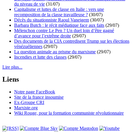
du niveau de vie
(31/07)
Capitalisme et luttes de classe en Italie : vers une
recomposition de la classe travailleuse ?
(30/07)
Décès du situationniste Raoul Vaneigem
(30/07)
Barbara Butch : le récit médiatique face aux faits
(29/07)
Mélenchon contre Le Pen ? Un duel loin d’être gagné
d’avance pour l’extrême droite
(29/07)
Des documents de la CIA contredisent Trump sur les élections
vénézuéliennes
(29/07)
La question animale au prisme du marxisme
(29/07)
Incendies et lutte des classes
(29/07)
Lire plus...
Liens
Notre page FaceBook
Site de la france insoumise
Ex-Groupe CRI
Marxiste.org
Wiki Rouge, pour la formation communiste révolutionnaire