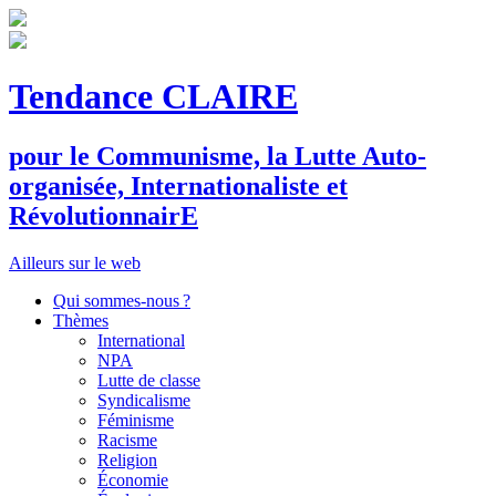
Tendance CLAIRE
pour le
C
ommunisme, la
L
utte
A
uto-
organisée,
I
nternationaliste et
R
évolutionnair
E
Ailleurs sur le web
Qui sommes-nous ?
Thèmes
International
NPA
Lutte de classe
Syndicalisme
Féminisme
Racisme
Religion
Économie