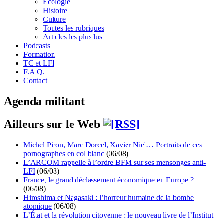
Écologie
Histoire
Culture
Toutes les rubriques
Articles les plus lus
Podcasts
Formation
TC et LFI
F.A.Q.
Contact
Agenda militant
Ailleurs sur le Web
Michel Piron, Marc Dorcel, Xavier Niel… Portraits de ces
pornographes en col blanc
(06/08)
L’ARCOM rappelle à l’ordre BFM sur ses mensonges anti-
LFI
(06/08)
France, le grand déclassement économique en Europe ?
(06/08)
Hiroshima et Nagasaki : l’horreur humaine de la bombe
atomique
(06/08)
L’État et la révolution citoyenne : le nouveau livre de l’Institut