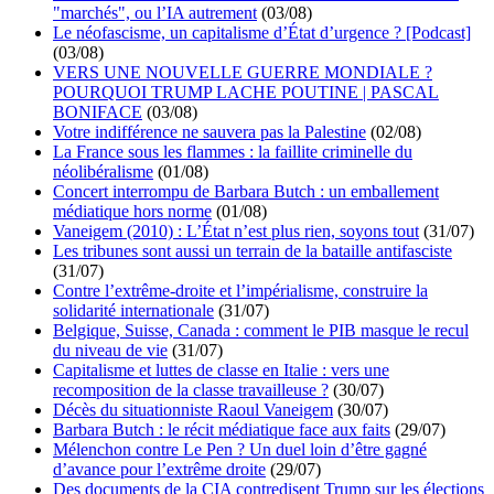
"marchés", ou l’IA autrement
(03/08)
Le néofascisme, un capitalisme d’État d’urgence ? [Podcast]
(03/08)
VERS UNE NOUVELLE GUERRE MONDIALE ?
POURQUOI TRUMP LACHE POUTINE | PASCAL
BONIFACE
(03/08)
Votre indifférence ne sauvera pas la Palestine
(02/08)
La France sous les flammes : la faillite criminelle du
néolibéralisme
(01/08)
Concert interrompu de Barbara Butch : un emballement
médiatique hors norme
(01/08)
Vaneigem (2010) : L’État n’est plus rien, soyons tout
(31/07)
Les tribunes sont aussi un terrain de la bataille antifasciste
(31/07)
Contre l’extrême-droite et l’impérialisme, construire la
solidarité internationale
(31/07)
Belgique, Suisse, Canada : comment le PIB masque le recul
du niveau de vie
(31/07)
Capitalisme et luttes de classe en Italie : vers une
recomposition de la classe travailleuse ?
(30/07)
Décès du situationniste Raoul Vaneigem
(30/07)
Barbara Butch : le récit médiatique face aux faits
(29/07)
Mélenchon contre Le Pen ? Un duel loin d’être gagné
d’avance pour l’extrême droite
(29/07)
Des documents de la CIA contredisent Trump sur les élections