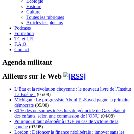
Écologie
Histoire
Culture
Toutes les rubriques
Articles les plus lus
Podcasts
Formation
TC et LFI
F.A.Q.
Contact
Agenda militant
Ailleurs sur le Web
L’État et la révolution citoyenne : le nouveau livre de l’Institut
La Boétie !
(05/08)
Michigan : Le progressiste Abdul El-Sayed gagne la primaire
démocrate
(05/08)
30 % des personnes tuées lors du génocide de Gaza étaient
des enfants, selon une commission de l’ONU
(04/08)
Pourquoi il faut désobéir à l’UE en cas de victoire de la
gauche
(03/08)
Lordon : Défoncer la finance néolibérale : innover sans les