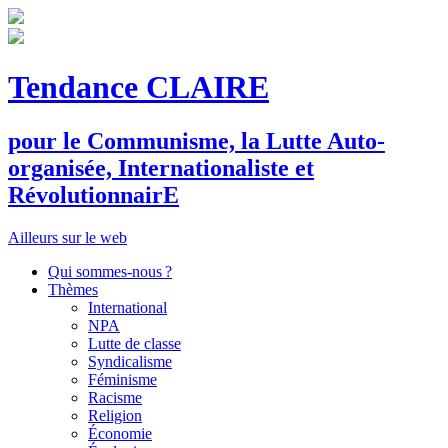
Tendance CLAIRE
pour le
C
ommunisme, la
L
utte
A
uto-
organisée,
I
nternationaliste et
R
évolutionnair
E
Ailleurs sur le web
Qui sommes-nous ?
Thèmes
International
NPA
Lutte de classe
Syndicalisme
Féminisme
Racisme
Religion
Économie