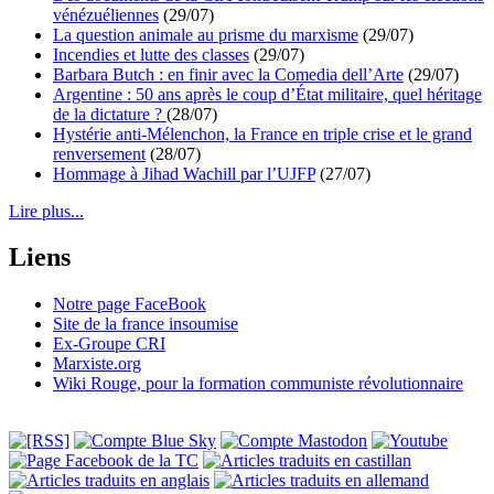
vénézuéliennes
(29/07)
La question animale au prisme du marxisme
(29/07)
Incendies et lutte des classes
(29/07)
Barbara Butch : en finir avec la Comedia dell’Arte
(29/07)
Argentine : 50 ans après le coup d’État militaire, quel héritage
de la dictature ?
(28/07)
Hystérie anti-Mélenchon, la France en triple crise et le grand
renversement
(28/07)
Hommage à Jihad Wachill par l’UJFP
(27/07)
Lire plus...
Liens
Notre page FaceBook
Site de la france insoumise
Ex-Groupe CRI
Marxiste.org
Wiki Rouge, pour la formation communiste révolutionnaire