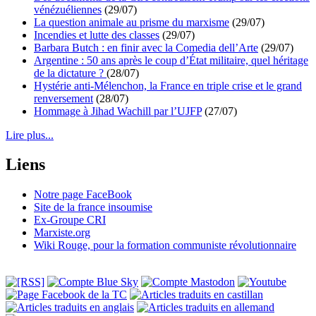
vénézuéliennes
(29/07)
La question animale au prisme du marxisme
(29/07)
Incendies et lutte des classes
(29/07)
Barbara Butch : en finir avec la Comedia dell’Arte
(29/07)
Argentine : 50 ans après le coup d’État militaire, quel héritage
de la dictature ?
(28/07)
Hystérie anti-Mélenchon, la France en triple crise et le grand
renversement
(28/07)
Hommage à Jihad Wachill par l’UJFP
(27/07)
Lire plus...
Liens
Notre page FaceBook
Site de la france insoumise
Ex-Groupe CRI
Marxiste.org
Wiki Rouge, pour la formation communiste révolutionnaire