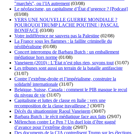
"marchés", ou l’IA autrement
(03/08)
Le néofascisme, un capitalisme d’État d’urgence ? [Podcast]
(03/08)
VERS UNE NOUVELLE GUERRE MONDIALE ?
POURQUOI TRUMP LACHE POUTINE | PASCAL
BONIFACE
(03/08)
Votre indifférence ne sauvera pas la Palestine
(02/08)
La France sous les flammes : la faillite criminelle du
néolibéralisme
(01/08)
Concert interrompu de Barbara Butch : un emballement
médiatique hors norme
(01/08)
Vaneigem (2010) : L’État n’est plus rien, soyons tout
(31/07)
Les tribunes sont aussi un terrain de la bataille antifasciste
(31/07)
Contre l’extrême-droite et l’impérialisme, construire la
solidarité internationale
(31/07)
Belgique, Suisse, Canada : comment le PIB masque le recul
du niveau de vie
(31/07)
Capitalisme et luttes de classe en Italie : vers une
recomposition de la classe travailleuse ?
(30/07)
Décès du situationniste Raoul Vaneigem
(30/07)
Barbara Butch : le récit médiatique face aux faits
(29/07)
Mélenchon contre Le Pen ? Un duel loin d’être gagné
d’avance pour l’extrême droite
(29/07)
Des documents de la CIA contredisent Trump sur les élections