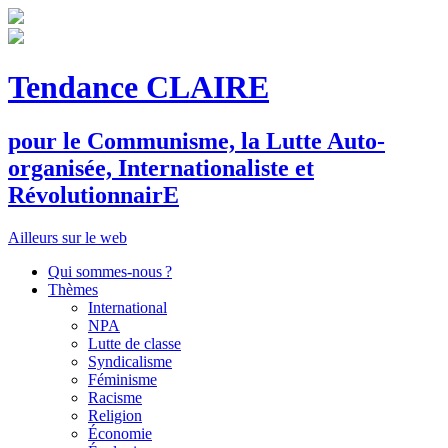
Tendance CLAIRE
pour le
C
ommunisme, la
L
utte
A
uto-
organisée,
I
nternationaliste et
R
évolutionnair
E
Ailleurs sur le web
Qui sommes-nous ?
Thèmes
International
NPA
Lutte de classe
Syndicalisme
Féminisme
Racisme
Religion
Économie