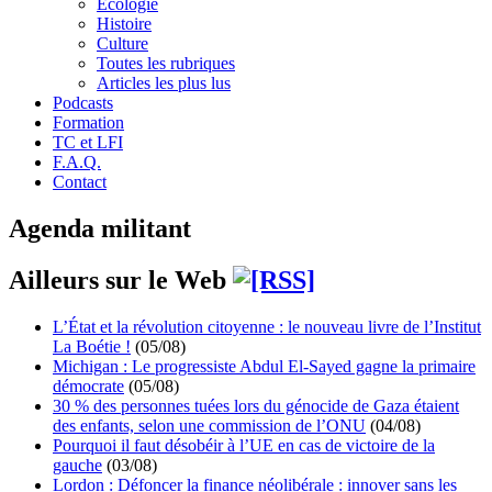
Écologie
Histoire
Culture
Toutes les rubriques
Articles les plus lus
Podcasts
Formation
TC et LFI
F.A.Q.
Contact
Agenda militant
Ailleurs sur le Web
L’État et la révolution citoyenne : le nouveau livre de l’Institut
La Boétie !
(05/08)
Michigan : Le progressiste Abdul El-Sayed gagne la primaire
démocrate
(05/08)
30 % des personnes tuées lors du génocide de Gaza étaient
des enfants, selon une commission de l’ONU
(04/08)
Pourquoi il faut désobéir à l’UE en cas de victoire de la
gauche
(03/08)
Lordon : Défoncer la finance néolibérale : innover sans les