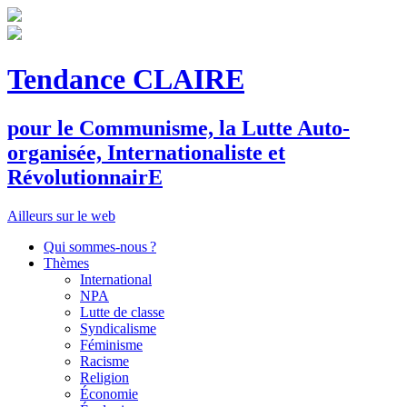
Tendance CLAIRE
pour le
C
ommunisme, la
L
utte
A
uto-
organisée,
I
nternationaliste et
R
évolutionnair
E
Ailleurs sur le web
Qui sommes-nous ?
Thèmes
International
NPA
Lutte de classe
Syndicalisme
Féminisme
Racisme
Religion
Économie