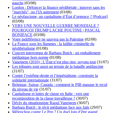
gauche
(03/08)
Lordon : Défoncer la finance néolibérale : innover sans les
"marchés", ou l’IA autrement
(03/08)
Le néofascisme, un capitalisme d’État d’urgence ? [Podcast]
(03/08)
VERS UNE NOUVELLE GUERRE MONDIALE ?
POURQUOI TRUMP LACHE POUTINE | PASCAL
BONIFACE
(03/08)
Votre indifférence ne sauvera pas la Palestine
(02/08)
La France sous les flammes : la faillite criminelle du
néolibéralisme
(01/08)
Concert interrompu de Barbara Butch : un emballement
médiatique hors norme
(01/08)
Vaneigem (2010) : L’État n’est plus rien, soyons tout
(31/07)
Les tribunes sont aussi un terrain de la bataille antifasciste
(31/07)
Contre l’extrême-droite et l’impérialisme, construire la
solidarité internationale
(31/07)
Belgique, Suisse, Canada : comment le PIB masque le recul
du niveau de vie
(31/07)
Capitalisme et luttes de classe en Italie : vers une
recomposition de la classe travailleuse ?
(30/07)
Décès du situationniste Raoul Vaneigem
(30/07)
Barbara Butch : le récit médiatique face aux faits
(29/07)
Mélenchon contre Le Pen ? Un duel loin d’être gagné