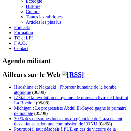
Écologie
Histoire
Culture
Toutes les rubriques
Articles les plus lus
Podcasts
Formation
TC et LFI
F.A.Q.
Contact
Agenda militant
Ailleurs sur le Web
Hiroshima et Nagasaki : l’horreur humaine de la bombe
atomique
(06/08)
L’État et la révolution citoyenne : le nouveau livre de l’Institut
La Boétie !
(05/08)
Michigan : Le progressiste Abdul El-Sayed gagne la primaire
démocrate
(05/08)
30 % des personnes tuées lors du génocide de Gaza étaient
des enfants, selon une commission de l’ONU
(04/08)
Pourquoi il faut désobéir à l’UE en cas de victoire de la