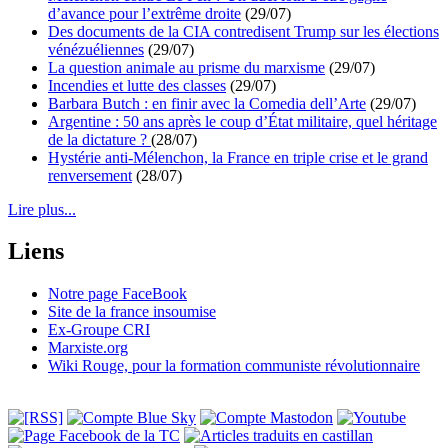
d’avance pour l’extrême droite
(29/07)
Des documents de la CIA contredisent Trump sur les élections
vénézuéliennes
(29/07)
La question animale au prisme du marxisme
(29/07)
Incendies et lutte des classes
(29/07)
Barbara Butch : en finir avec la Comedia dell’Arte
(29/07)
Argentine : 50 ans après le coup d’État militaire, quel héritage
de la dictature ?
(28/07)
Hystérie anti-Mélenchon, la France en triple crise et le grand
renversement
(28/07)
Lire plus...
Liens
Notre page FaceBook
Site de la france insoumise
Ex-Groupe CRI
Marxiste.org
Wiki Rouge, pour la formation communiste révolutionnaire