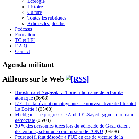
Écologie
Histoire
Culture
Toutes les rubriques
Articles les plus lus
Podcasts
Formation
TC et LFI
F.A.Q.
Contact
Agenda militant
Ailleurs sur le Web
Hiroshima et Nagasaki : l’horreur humaine de la bombe
atomique
(06/08)
L’État et la révolution citoyenne : le nouveau livre de l’Institut
La Boétie !
(05/08)
Michigan : Le progressiste Abdul El-Sayed gagne la primaire
démocrate
(05/08)
30 % des personnes tuées lors du génocide de Gaza étaient
des enfants, selon une commission de l’ONU
(04/08)
Pourquoi il faut désobéir à l’UE en cas de victoire de la