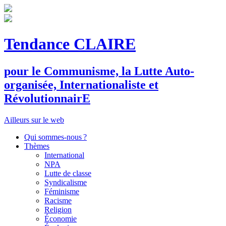
Tendance CLAIRE
pour le
C
ommunisme, la
L
utte
A
uto-
organisée,
I
nternationaliste et
R
évolutionnair
E
Ailleurs sur le web
Qui sommes-nous ?
Thèmes
International
NPA
Lutte de classe
Syndicalisme
Féminisme
Racisme
Religion
Économie