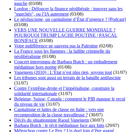
gauche
(03/08)
Lordon : Défoncer la finance néolibérale : innover sans les
"marchés", ou l’IA autrement
(03/08)
Le néofascisme, un capitalisme d’État d’urgence ? [Podcast]
(03/08)
VERS UNE NOUVELLE GUERRE MONDIALE ?
POURQUOI TRUMP LACHE POUTINE | PASCAL
BONIFACE
(03/08)
Votre indifférence ne sauvera pas la Palestine
(02/08)
La France sous les flammes : la faillite criminelle du
néolibéralisme
(01/08)
Concert interrompu de Barbara Butch : un emballement
médiatique hors norme
(01/08)
Vaneigem (2010) : L’État n’est plus rien, soyons tout
(31/07)
Les tribunes sont aussi un terrain de la bataille antifasciste
(31/07)
Contre l’extrême-droite et l’impérialisme, construire la
solidarité internationale
(31/07)
Belgique, Suisse, Canada : comment le PIB masque le recul
du niveau de vie
(31/07)
Capitalisme et luttes de classe en Italie : vers une
recomposition de la classe travailleuse ?
(30/07)
Décès du situationniste Raoul Vaneigem
(30/07)
Barbara Butch : le récit médiatique face aux faits
(29/07)
Mélenchon contre Le Pen ? Un duel loin d’être gagné