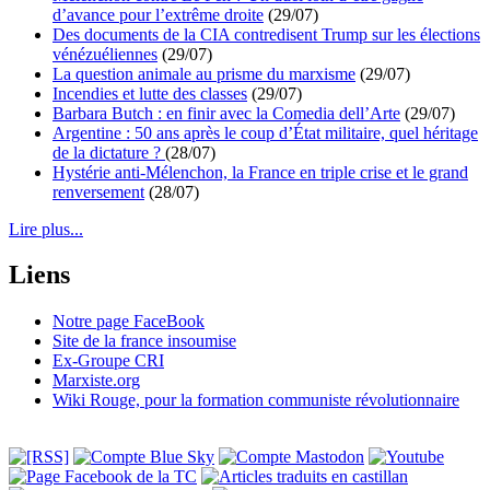
d’avance pour l’extrême droite
(29/07)
Des documents de la CIA contredisent Trump sur les élections
vénézuéliennes
(29/07)
La question animale au prisme du marxisme
(29/07)
Incendies et lutte des classes
(29/07)
Barbara Butch : en finir avec la Comedia dell’Arte
(29/07)
Argentine : 50 ans après le coup d’État militaire, quel héritage
de la dictature ?
(28/07)
Hystérie anti-Mélenchon, la France en triple crise et le grand
renversement
(28/07)
Lire plus...
Liens
Notre page FaceBook
Site de la france insoumise
Ex-Groupe CRI
Marxiste.org
Wiki Rouge, pour la formation communiste révolutionnaire