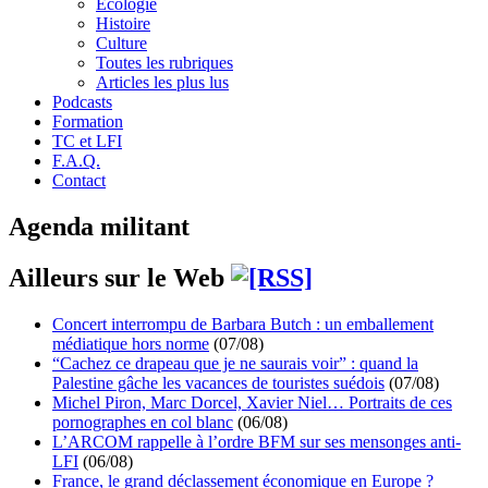
Écologie
Histoire
Culture
Toutes les rubriques
Articles les plus lus
Podcasts
Formation
TC et LFI
F.A.Q.
Contact
Agenda militant
Ailleurs sur le Web
Concert interrompu de Barbara Butch : un emballement
médiatique hors norme
(07/08)
“Cachez ce drapeau que je ne saurais voir” : quand la
Palestine gâche les vacances de touristes suédois
(07/08)
Michel Piron, Marc Dorcel, Xavier Niel… Portraits de ces
pornographes en col blanc
(06/08)
L’ARCOM rappelle à l’ordre BFM sur ses mensonges anti-
LFI
(06/08)
France, le grand déclassement économique en Europe ?