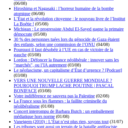
(06/08)
Hiroshima et Nagasaki : l’horreur humaine de la bombe
atomique
(06/08)
L’État et la révolution citoyenne : le nouveau livre de l’Institut
La Boétie !
(05/08)
Michigan : Le progressiste Abdul El-Sayed gagne la primaire
démocrate
(05/08)
30 % des personnes tuées lors du génocide de Gaza étaient
des enfants, selon une commission de l’ONU
(04/08)
Pourquoi il faut désobéir à l’UE en cas de victoire de la
gauche
(03/08)
Lordon : Défoncer la finance néolibérale : innover sans les
"marchés", ou l’IA autrement
(03/08)
Le néofascisme, un capitalisme d’État d’urgence ? [Podcast]
(03/08)
VERS UNE NOUVELLE GUERRE MONDIALE ?
POURQUOI TRUMP LACHE POUTINE | PASCAL
BONIFACE
(03/08)
Votre indifférence ne sauvera pas la Palestine
(02/08)
La France sous les flammes : la faillite criminelle du
néolibéralisme
(01/08)
Concert interrompu de Barbara Butch : un emballement
médiatique hors norme
(01/08)
Vaneigem (2010) : L’État n’est plus rien, soyons tout
(31/07)
Les tribunes sont aussi un terrain de la bataille antifasciste