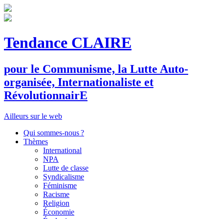
Tendance CLAIRE
pour le
C
ommunisme, la
L
utte
A
uto-
organisée,
I
nternationaliste et
R
évolutionnair
E
Ailleurs sur le web
Qui sommes-nous ?
Thèmes
International
NPA
Lutte de classe
Syndicalisme
Féminisme
Racisme
Religion
Économie