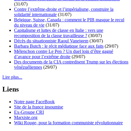
(31/07)
Contre l’extrême-droite et l’impérialisme, construire la
solidarité internationale
(31/07)
Belgique, Suisse, Canada : comment le PIB masque le recul
du niveau de vie
(31/07)
Capitalisme et luttes de classe en Italie : vers une
recomposition de la classe travailleuse ?
(30/07)
Décès du situationniste Raoul Vaneigem
(30/07)
Barbara Butch : le récit médiatique face aux faits
(29/07)
Mélenchon contre Le Pen ? Un duel loin d’être gagné
d’avance pour l’extrême droite
(29/07)
Des documents de la CIA contredisent Trump sur les élections
vénézuéliennes
(29/07)
Lire plus...
Liens
Notre page FaceBook
Site de la france insoumise
Ex-Groupe CRI
Marxiste.org
Wiki Rouge, pour la formation communiste révolutionnaire