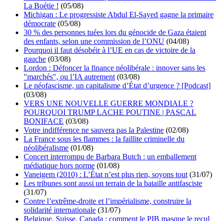
La Boétie !
(05/08)
Michigan : Le progressiste Abdul El-Sayed gagne la primaire
démocrate
(05/08)
30 % des personnes tuées lors du génocide de Gaza étaient
des enfants, selon une commission de l’ONU
(04/08)
Pourquoi il faut désobéir à l’UE en cas de victoire de la
gauche
(03/08)
Lordon : Défoncer la finance néolibérale : innover sans les
"marchés", ou l’IA autrement
(03/08)
Le néofascisme, un capitalisme d’État d’urgence ? [Podcast]
(03/08)
VERS UNE NOUVELLE GUERRE MONDIALE ?
POURQUOI TRUMP LACHE POUTINE | PASCAL
BONIFACE
(03/08)
Votre indifférence ne sauvera pas la Palestine
(02/08)
La France sous les flammes : la faillite criminelle du
néolibéralisme
(01/08)
Concert interrompu de Barbara Butch : un emballement
médiatique hors norme
(01/08)
Vaneigem (2010) : L’État n’est plus rien, soyons tout
(31/07)
Les tribunes sont aussi un terrain de la bataille antifasciste
(31/07)
Contre l’extrême-droite et l’impérialisme, construire la
solidarité internationale
(31/07)
Belgique, Suisse, Canada : comment le PIB masque le recul