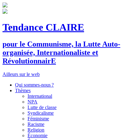
Tendance CLAIRE
pour le
C
ommunisme, la
L
utte
A
uto-
organisée,
I
nternationaliste et
R
évolutionnair
E
Ailleurs sur le web
Qui sommes-nous ?
Thèmes
International
NPA
Lutte de classe
Syndicalisme
Féminisme
Racisme
Religion
Économie