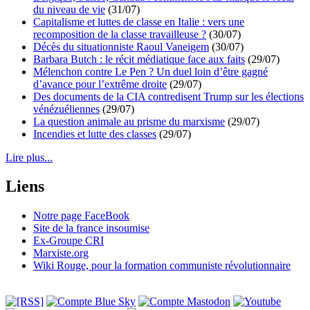
du niveau de vie
(31/07)
Capitalisme et luttes de classe en Italie : vers une
recomposition de la classe travailleuse ?
(30/07)
Décès du situationniste Raoul Vaneigem
(30/07)
Barbara Butch : le récit médiatique face aux faits
(29/07)
Mélenchon contre Le Pen ? Un duel loin d’être gagné
d’avance pour l’extrême droite
(29/07)
Des documents de la CIA contredisent Trump sur les élections
vénézuéliennes
(29/07)
La question animale au prisme du marxisme
(29/07)
Incendies et lutte des classes
(29/07)
Lire plus...
Liens
Notre page FaceBook
Site de la france insoumise
Ex-Groupe CRI
Marxiste.org
Wiki Rouge, pour la formation communiste révolutionnaire