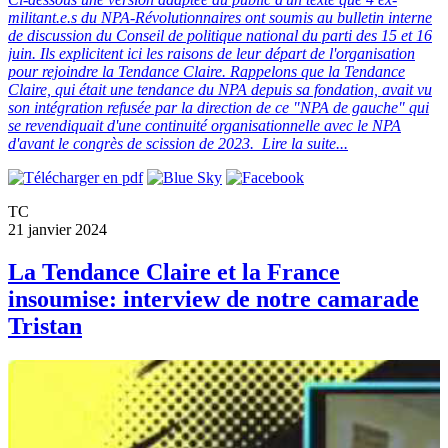
militant.e.s du NPA-Révolutionnaires ont soumis au bulletin interne
de discussion du Conseil de politique national du parti des 15 et 16
juin. Ils explicitent ici les raisons de leur départ de l'organisation
pour rejoindre la Tendance Claire. Rappelons que la Tendance
Claire, qui était une tendance du NPA depuis sa fondation, avait vu
son intégration refusée par la direction de ce "NPA de gauche" qui
se revendiquait d'une continuité organisationnelle avec le NPA
d'avant le congrès de scission de 2023.
Lire la suite...
TC
21 janvier 2024
La Tendance Claire et la France
insoumise: interview de notre camarade
Tristan