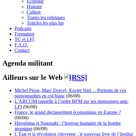
Écologie
Histoire
Culture
Toutes les rubriques
Articles les plus lus
Podcasts
Formation
TC et LFI
F.A.Q.
Contact
Agenda militant
Ailleurs sur le Web
Michel Piron, Marc Dorcel, Xavier Niel… Portraits de ces
pornographes en col blanc
(06/08)
L’ARCOM rappelle à l’ordre BFM sur ses mensonges anti-
LFI
(06/08)
France, le grand déclassement économique en Europe ?
(06/08)
Hiroshima et Nagasaki : l’horreur humaine de la bombe
atomique
(06/08)
L’État et la révolution citoyenne : le nouveau livre de l’Institut