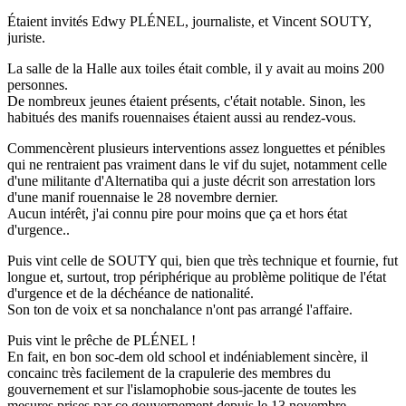
Étaient invités Edwy PLÉNEL, journaliste, et Vincent SOUTY,
juriste.
La salle de la Halle aux toiles était comble, il y avait au moins 200
personnes.
De nombreux jeunes étaient présents, c'était notable. Sinon, les
habitués des manifs rouennaises étaient aussi au rendez-vous.
Commencèrent plusieurs interventions assez longuettes et pénibles
qui ne rentraient pas vraiment dans le vif du sujet, notamment celle
d'une militante d'Alternatiba qui a juste décrit son arrestation lors
d'une manif rouennaise le 28 novembre dernier.
Aucun intérêt, j'ai connu pire pour moins que ça et hors état
d'urgence..
Puis vint celle de SOUTY qui, bien que très technique et fournie, fut
longue et, surtout, trop périphérique au problème politique de l'état
d'urgence et de la déchéance de nationalité.
Son ton de voix et sa nonchalance n'ont pas arrangé l'affaire.
Puis vint le prêche de PLÉNEL !
En fait, en bon soc-dem old school et indéniablement sincère, il
concainc très facilement de la crapulerie des membres du
gouvernement et sur l'islamophobie sous-jacente de toutes les
mesures prises par ce gouvernement depuis le 13 novembre.