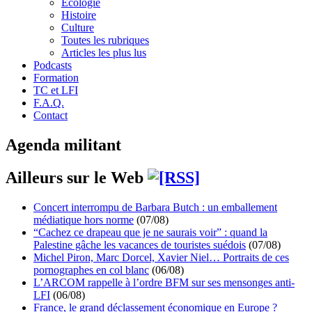
Écologie
Histoire
Culture
Toutes les rubriques
Articles les plus lus
Podcasts
Formation
TC et LFI
F.A.Q.
Contact
Agenda militant
Ailleurs sur le Web
Concert interrompu de Barbara Butch : un emballement
médiatique hors norme
(07/08)
“Cachez ce drapeau que je ne saurais voir” : quand la
Palestine gâche les vacances de touristes suédois
(07/08)
Michel Piron, Marc Dorcel, Xavier Niel… Portraits de ces
pornographes en col blanc
(06/08)
L’ARCOM rappelle à l’ordre BFM sur ses mensonges anti-
LFI
(06/08)
France, le grand déclassement économique en Europe ?