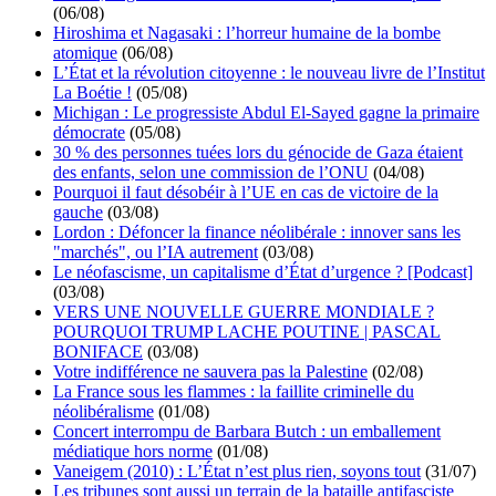
(06/08)
Hiroshima et Nagasaki : l’horreur humaine de la bombe
atomique
(06/08)
L’État et la révolution citoyenne : le nouveau livre de l’Institut
La Boétie !
(05/08)
Michigan : Le progressiste Abdul El-Sayed gagne la primaire
démocrate
(05/08)
30 % des personnes tuées lors du génocide de Gaza étaient
des enfants, selon une commission de l’ONU
(04/08)
Pourquoi il faut désobéir à l’UE en cas de victoire de la
gauche
(03/08)
Lordon : Défoncer la finance néolibérale : innover sans les
"marchés", ou l’IA autrement
(03/08)
Le néofascisme, un capitalisme d’État d’urgence ? [Podcast]
(03/08)
VERS UNE NOUVELLE GUERRE MONDIALE ?
POURQUOI TRUMP LACHE POUTINE | PASCAL
BONIFACE
(03/08)
Votre indifférence ne sauvera pas la Palestine
(02/08)
La France sous les flammes : la faillite criminelle du
néolibéralisme
(01/08)
Concert interrompu de Barbara Butch : un emballement
médiatique hors norme
(01/08)
Vaneigem (2010) : L’État n’est plus rien, soyons tout
(31/07)
Les tribunes sont aussi un terrain de la bataille antifasciste