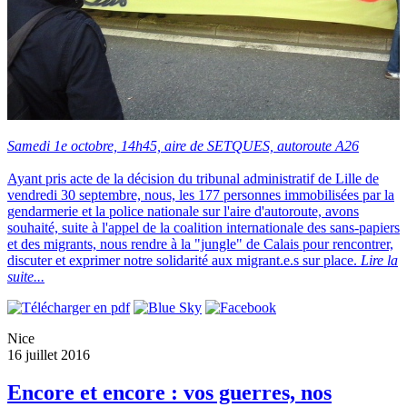
Samedi 1e octobre, 14h45, aire de SETQUES, autoroute A26
Ayant pris acte de la décision du tribunal administratif de Lille de
vendredi 30 septembre, nous, les 177 personnes immobilisées par la
gendarmerie et la police nationale sur l'aire d'autoroute, avons
souhaité, suite à l'appel de la coalition internationale des sans-papiers
et des migrants, nous rendre à la "jungle" de Calais pour rencontrer,
discuter et exprimer notre solidarité aux migrant.e.s sur place.
Lire la
suite...
Nice
16 juillet 2016
Encore et encore : vos guerres, nos