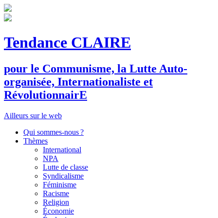
Tendance CLAIRE
pour le
C
ommunisme, la
L
utte
A
uto-
organisée,
I
nternationaliste et
R
évolutionnair
E
Ailleurs sur le web
Qui sommes-nous ?
Thèmes
International
NPA
Lutte de classe
Syndicalisme
Féminisme
Racisme
Religion
Économie