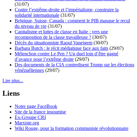
(31/07)
Contre l’extrême-droite et l’impérialisme, construire la
solidarité internationale
(31/07)
Belgique, Suisse, Canada : comment le PIB masque le recul
du niveau de vie
(31/07)
Capitalisme et luttes de classe en Italie : vers une
recomposition de la classe travailleuse ?
(30/07)
Décès du situationniste Raoul Vaneigem
(30/07)
Barbara Butch : le récit médiatique face aux faits
(29/07)
Mélenchon contre Le Pen ? Un duel loin d’être gagné
d’avance pour l’extrême droite
(29/07)
Des documents de la CIA contredisent Trump sur les élections
vénézuéliennes
(29/07)
Lire plus...
Liens
Notre page FaceBook
Site de la france insoumise
Ex-Groupe CRI
Marxiste.org
Wiki Rouge, pour la formation communiste révolutionnaire