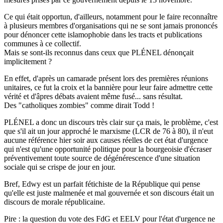
Ce qui était opportun, d'ailleurs, notamment pour le faire reconnaître
à plusieurs membres d'organisations qui ne se sont jamais prononcés
pour dénoncer cette islamophobie dans les tracts et publications
communes à ce collectif.
Mais se sont-ils reconnus dans ceux que PLÉNEL dénonçait
implicitement ?
En effet, d'après un camarade présent lors des premières réunions
unitaires, ce fut la croix et la bannière pour leur faire admettre cette
vérité et d'âpres débats avaient même fusé... sans résultat.
Des "catholiques zombies" comme dirait Todd !
PLÉNEL a donc un discours très clair sur ça mais, le problème, c'est
que s'il ait un jour approché le marxisme (LCR de 76 à 80), il n'eut
aucune référence hier soir aux causes réelles de cet état d'urgence
qui n'est qu'une opportunité politique pour la bourgeoisie d'écraser
préventivement toute source de dégénérescence d'une situation
sociale qui se crispe de jour en jour.
Bref, Edwy est un parfait fétichiste de la République qui pense
qu'elle est juste malmenée et mal gouvernée et son discours était un
discours de morale républicaine.
Pire : la question du vote des FdG et EELV pour l'état d'urgence ne