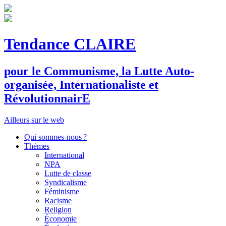
Tendance CLAIRE
pour le
C
ommunisme, la
L
utte
A
uto-
organisée,
I
nternationaliste et
R
évolutionnair
E
Ailleurs sur le web
Qui sommes-nous ?
Thèmes
International
NPA
Lutte de classe
Syndicalisme
Féminisme
Racisme
Religion
Économie