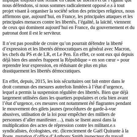
nous défendons, si nous sommes radicalement opposé.e.s à tout
projet visant à organiser la société selon des principes religieux, nous
affirmons que, aujourd’hui, en France, les principales attaques et les
principales menaces contre les libertés, l’égalité, la laïcité, viennent
de ceux qui dominent aujourd’hui en France, du gouvernement et du
patronat dont il est le serviteur.
Il n’est pas possible de croire qu’on pourrait défendre la liberté
d’expression et les libertés démocratiques en général avec Macron,
les chefs du PS et de LR, et Le Pen. En effet, ce sont eux qui depuis
déjà bien des années frappent la République « en son cœur » pour
reprendre leur expression, en réduisant de plus en plus
drastiquement les libertés démocratiques.
En effet, depuis, 2015, les lois sécuritaires ont fait entrer dans le
droit commun des mesures autrefois limitées à l’état d’urgence,
lequel a permis la suspension régulière des libertés. Bien que déjà
largement utilisées dans les quartiers populaires et cela bien avant
l’état d’urgence, ces mesures ont notamment été flagrantes pendant
le mouvement des gilets jaunes (procédures de garde-à-vue
abusives, utilisation de la loi pour empêcher des milliers de
personnes d’aller manifester…), mais se lisent aussi dans la
multiplication des actes de répression contre les militant.e.s
syndicalistes, écologistes, etc. (licenciement de Gaël Quirante à la
Poste, mutation d’office d’Anthony Smith inspecteur du travail,