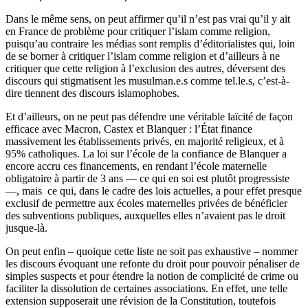
Dans le même sens, on peut affirmer qu’il n’est pas vrai qu’il y ait
en France de problème pour critiquer l’islam comme religion,
puisqu’au contraire les médias sont remplis d’éditorialistes qui, loin
de se borner à critiquer l’islam comme religion et d’ailleurs à ne
critiquer que cette religion à l’exclusion des autres, déversent des
discours qui stigmatisent les musulman.e.s comme tel.le.s, c’est-à-
dire tiennent des discours islamophobes.
Et d’ailleurs, on ne peut pas défendre une véritable laïcité de façon
efficace avec Macron, Castex et Blanquer : l’État finance
massivement les établissements privés, en majorité religieux, et à
95% catholiques. La loi sur l’école de la confiance de Blanquer a
encore accru ces financements, en rendant l’école maternelle
obligatoire à partir de 3 ans — ce qui en soi est plutôt progressiste
—, mais ce qui, dans le cadre des lois actuelles, a pour effet presque
exclusif de permettre aux écoles maternelles privées de bénéficier
des subventions publiques, auxquelles elles n’avaient pas le droit
jusque-là.
On peut enfin – quoique cette liste ne soit pas exhaustive – nommer
les discours évoquant une refonte du droit pour pouvoir pénaliser de
simples suspects et pour étendre la notion de complicité de crime ou
faciliter la dissolution de certaines associations. En effet, une telle
extension supposerait une révision de la Constitution, toutefois