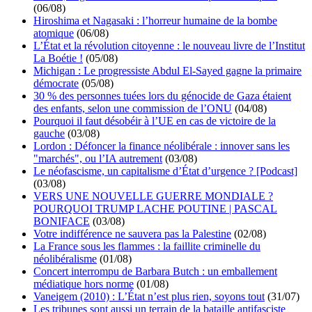
(06/08)
Hiroshima et Nagasaki : l’horreur humaine de la bombe
atomique
(06/08)
L’État et la révolution citoyenne : le nouveau livre de l’Institut
La Boétie !
(05/08)
Michigan : Le progressiste Abdul El-Sayed gagne la primaire
démocrate
(05/08)
30 % des personnes tuées lors du génocide de Gaza étaient
des enfants, selon une commission de l’ONU
(04/08)
Pourquoi il faut désobéir à l’UE en cas de victoire de la
gauche
(03/08)
Lordon : Défoncer la finance néolibérale : innover sans les
"marchés", ou l’IA autrement
(03/08)
Le néofascisme, un capitalisme d’État d’urgence ? [Podcast]
(03/08)
VERS UNE NOUVELLE GUERRE MONDIALE ?
POURQUOI TRUMP LACHE POUTINE | PASCAL
BONIFACE
(03/08)
Votre indifférence ne sauvera pas la Palestine
(02/08)
La France sous les flammes : la faillite criminelle du
néolibéralisme
(01/08)
Concert interrompu de Barbara Butch : un emballement
médiatique hors norme
(01/08)
Vaneigem (2010) : L’État n’est plus rien, soyons tout
(31/07)
Les tribunes sont aussi un terrain de la bataille antifasciste