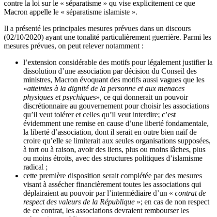
contre la loi sur le « séparatisme » qu vise explicitement ce que
Macron appelle le « séparatisme islamiste ».
Il a présenté les principales mesures prévues dans un discours
(02/10/2020) ayant une tonalité particulièrement guerrière. Parmi les
mesures prévues, on peut relever notamment :
l’extension considérable des motifs pour légalement justifier la
dissolution d’une association par décision du Conseil des
ministres, Macron évoquant des motifs aussi vagues que les
«
atteintes à la dignité de la personne et aux menaces
physiques et psychique
s», ce qui donnerait un pouvoir
discrétionnaire au gouvernement pour choisir les associations
qu’il veut tolérer et celles qu’il veut interdire; c’est
évidemment une remise en cause d’une liberté fondamentale,
la liberté d’association, dont il serait en outre bien naïf de
croire qu’elle se limiterait aux seules organisations supposées,
à tort ou à raison, avoir des liens, plus ou moins lâches, plus
ou moins étroits, avec des structures politiques d’islamisme
radical ;
cette première disposition serait complétée par des mesures
visant à assécher financièrement toutes les associations qui
déplairaient au pouvoir par l’intermédiaire d’un «
contrat de
respect des valeurs de la République
»; en cas de non respect
de ce contrat, les associations devraient rembourser les