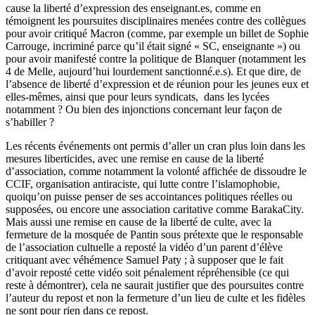
cause la liberté d’expression des enseignant.es, comme en
témoignent les poursuites disciplinaires menées contre des collègues
pour avoir critiqué Macron (comme, par exemple un billet de Sophie
Carrouge, incriminé parce qu’il était signé « SC, enseignante ») ou
pour avoir manifesté contre la politique de Blanquer (notamment les
4 de Melle, aujourd’hui lourdement sanctionné.e.s). Et que dire, de
l’absence de liberté d’expression et de réunion pour les jeunes eux et
elles-mêmes, ainsi que pour leurs syndicats, dans les lycées
notamment ? Ou bien des injonctions concernant leur façon de
s’habiller ?
Les récents événements ont permis d’aller un cran plus loin dans les
mesures liberticides, avec une remise en cause de la liberté
d’association, comme notamment la volonté affichée de dissoudre le
CCIF, organisation antiraciste, qui lutte contre l’islamophobie,
quoiqu’on puisse penser de ses accointances politiques réelles ou
supposées, ou encore une association caritative comme BarakaCity.
Mais aussi une remise en cause de la liberté de culte, avec la
fermeture de la mosquée de Pantin sous prétexte que le responsable
de l’association cultuelle a reposté la vidéo d’un parent d’élève
critiquant avec véhémence Samuel Paty ; à supposer que le fait
d’avoir reposté cette vidéo soit pénalement répréhensible (ce qui
reste à démontrer), cela ne saurait justifier que des poursuites contre
l’auteur du repost et non la fermeture d’un lieu de culte et les fidèles
ne sont pour rien dans ce repost.