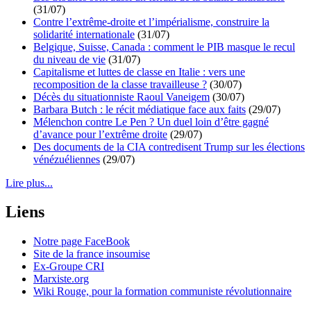
(31/07)
Contre l’extrême-droite et l’impérialisme, construire la
solidarité internationale
(31/07)
Belgique, Suisse, Canada : comment le PIB masque le recul
du niveau de vie
(31/07)
Capitalisme et luttes de classe en Italie : vers une
recomposition de la classe travailleuse ?
(30/07)
Décès du situationniste Raoul Vaneigem
(30/07)
Barbara Butch : le récit médiatique face aux faits
(29/07)
Mélenchon contre Le Pen ? Un duel loin d’être gagné
d’avance pour l’extrême droite
(29/07)
Des documents de la CIA contredisent Trump sur les élections
vénézuéliennes
(29/07)
Lire plus...
Liens
Notre page FaceBook
Site de la france insoumise
Ex-Groupe CRI
Marxiste.org
Wiki Rouge, pour la formation communiste révolutionnaire