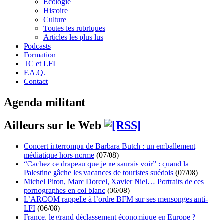
Écologie
Histoire
Culture
Toutes les rubriques
Articles les plus lus
Podcasts
Formation
TC et LFI
F.A.Q.
Contact
Agenda militant
Ailleurs sur le Web
Concert interrompu de Barbara Butch : un emballement
médiatique hors norme
(07/08)
“Cachez ce drapeau que je ne saurais voir” : quand la
Palestine gâche les vacances de touristes suédois
(07/08)
Michel Piron, Marc Dorcel, Xavier Niel… Portraits de ces
pornographes en col blanc
(06/08)
L’ARCOM rappelle à l’ordre BFM sur ses mensonges anti-
LFI
(06/08)
France, le grand déclassement économique en Europe ?