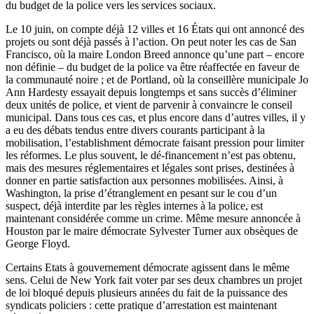
du budget de la police vers les services sociaux.
Le 10 juin, on compte déjà 12 villes et 16 États qui ont annoncé des
projets ou sont déjà passés à l’action. On peut noter les cas de San
Francisco, où la maire London Breed annonce qu’une part – encore
non définie – du budget de la police va être réaffectée en faveur de
la communauté noire ; et de Portland, où la conseillère municipale Jo
Ann Hardesty essayait depuis longtemps et sans succès d’éliminer
deux unités de police, et vient de parvenir à convaincre le conseil
municipal. Dans tous ces cas, et plus encore dans d’autres villes, il y
a eu des débats tendus entre divers courants participant à la
mobilisation, l’establishment démocrate faisant pression pour limiter
les réformes. Le plus souvent, le dé-financement n’est pas obtenu,
mais des mesures réglementaires et légales sont prises, destinées à
donner en partie satisfaction aux personnes mobilisées. Ainsi, à
Washington, la prise d’étranglement en pesant sur le cou d’un
suspect, déjà interdite par les règles internes à la police, est
maintenant considérée comme un crime. Même mesure annoncée à
Houston par le maire démocrate Sylvester Turner aux obsèques de
George Floyd.
Certains Etats à gouvernement démocrate agissent dans le même
sens. Celui de New York fait voter par ses deux chambres un projet
de loi bloqué depuis plusieurs années du fait de la puissance des
syndicats policiers : cette pratique d’arrestation est maintenant