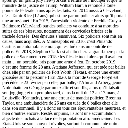
après qu’un grand jury new-yorkais a refusé de l’inculper et que le
ministre de la justice de Trump, William Barr, a renoncé à toute
poursuite fédérale 5 ans après les faits. En 2014 aussi, à Cleveland,
c’est Tamir Rice (12 ans) qui est tué par un policier alors qu’il portait
une arme-jouet ! En 2015, l’arrestation violente de Freddie Gray à
Baltimore (Maryland) par des policiers va conduire à sa mort des
suites de ses blessures, notamment des cervicales brisées et la
trachée écrasée. Des émeutes s’ensuivent. Six policiers sont mis en
cause, mais acquittés. À Minneapolis en 2016, c’est Philando
Castile, un automobiliste noir, qui est tué dans un contrôle de
police. En 2018, Stephon Clark est abattu chez sa grand-mère par la
police de Sacramento en 2018 : les flics le tuent alors qu’il avait en
main… un portable, pris pour une arme à feu. En octobre 2019,
c’est une femme de 28 ans, Atatiana Jefferson, qui est tuée par balles
chez elle par un policier de Fort Worth (Texas), encore une erreur
grossière sur la personne ! En 2020, la mort de George Floyd est
précédée le 23 février par celle, par balle, d’Ahmaud Arbery, jeune
Noir abattu en Géorgie par un ex-flic et son fils, alors qu’il faisait
son jogging ; et un peu plus tard, dans la nuit du 12 au 13 mars, à
Louisville (Kentucky), sur une erreur de mandat policier, Breonna
Taylor, une ambulancière de 26 ans est tuée de 8 balles chez elle
dans son sommeil. Il y a donc eu tous ces épouvantables meurtres, et
bien d’autres encore. Restés impunis, ils sont une accumulation
abjecte de crachats à la face de la population afro-américaine. Les
Etats-Unis se sont souvent révoltés, surtout la communauté noire.