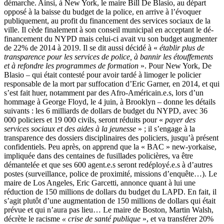
démarche. Ainsi, à New York, le maire Bill De Blasio, au départ
opposé à la baisse du budget de la police, en arrive à l’évoquer
publiquement, au profit du financement des services sociaux de la
ville. Il cède finalement à son conseil municipal en acceptant le dé-
financement du NYPD mais celui-ci avait vu son budget augmenter
de 22% de 2014 à 2019. Il se dit aussi décidé à «
établir plus de
transparence pour les services de police, à bannir les étouffements
et à refondre les programmes de formation
». Pour New York, De
Blasio – qui était contesté pour avoir tardé à limoger le policier
responsable de la mort par suffocation d’Eric Garner, en 2014, et qui
s’est fait huer, notamment par des Afro-Américain.e.s, lors d’un
hommage à George Floyd, le 4 juin, à Brooklyn – donne les détails
suivants : les 6 milliards de dollars de budget du NYPD, avec 36
000 policiers et 19 000 civils, seront réduits pour «
payer des
services sociaux et des aides à la jeunesse
» ; il s’engage à la
transparence des dossiers disciplinaires des policiers, jusqu’à présent
confidentiels. Peu après, on apprend que la « BAC » new-yorkaise,
impliquée dans des centaines de fusillades policières, va être
démantelée et que ses 600 agent.e.s seront redéployé.e.s à d’autres
postes (surveillance, police de proximité, missions d’enquête…). Le
maire de Los Angeles, Eric Garcetti, annonce quant à lui une
réduction de 150 millions de dollars du budget du LAPD. En fait, il
s’agit plutôt d’une augmentation de 150 millions de dollars qui était
prévue et qui n’aura pas lieu… Le maire de Boston, Martin Walsh,
décrète le racisme
« crise de santé publique
», et va transférer 20%