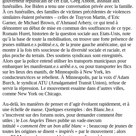
gouverneur républicain de cet État, Greg Abbott, assistait aux
funérailles. Joe Biden a tenu une conversation privée avec la famille.
À ces funérailles, des familles de victimes précédentes de violences
similaires étaient présentes – celles de Trayvon Martin, d’Eric
Garner, de Michael Brown, d’Ahmaud Arbery, ce qui tend à
démontrer un début de mise en commun des souffrances de ce type.
Romain Huret, historien de la question sociale aux Etats-Unis, note
qu’à la base de toute la mobilisation, on trouve une forte présence de
jeunes militant.e.s politisé.e.s, de la jeune gauche américaine, qui se
montre à la fois très soucieuse de la diversité sociale et raciale, et
plus proche du terrain. Des soutiens syndicaux sont enregistrés.
Alors que la police entend utiliser les transports municipaux pour
embarquer les manifestant.e.s arrêté.e.s, ou pour transporter les flics
sur les lieux des manifs, de Minneapolis à New York, les
conducteurs/rices se rebellent. À Minneapolis, par la voix d’Adam
Burch, le syndicat ATU (Amalgamated Transit Union), refuse de
servir la répression. Le mouvement essaime dans d’autres villes,
comme New York ou Chicago.
Au-delà, les manières de penser et d’agir évoluent rapidement, et à
une échelle de masse. Quelques exemples : des Blanc.he.s
s’inscrivent sur des forums noirs, pour demander comment être
utiles ; le
Los Angeles Times
publie un vade-mecum
intitulé «
comment être un bon allié blanc
» ; beaucoup de jeunes de
toutes les origines se disent «
inspirés
» par le mouvement ; alors