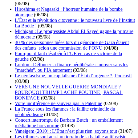
(06/08)
Hiroshima et Nagasaki : l’horreur humaine de la bombe
atomique
(06/08)
L’État et la révolution citoyenne : le nouveau livre de l’Institut
La Boétie !
(05/08)
Michigan : Le progressiste Abdul El-Sayed gagne la primaire
démocrate
(05/08)
30 % des personnes tuées lors du génocide de Gaza étaient
des enfants, selon une commission de l’ONU
(04/08)
Pourquoi il faut désobéir à l’UE en cas de victoire de la
gauche
(03/08)
Lordon : Défoncer la finance néolibérale : innover sans les
"marchés", ou l’IA autrement
(03/08)
Le néofascisme, un capitalisme d’État d’urgence ? [Podcast]
(03/08)
VERS UNE NOUVELLE GUERRE MONDIALE ?
POURQUOI TRUMP LACHE POUTINE | PASCAL
BONIFACE
(03/08)
Votre indifférence ne sauvera pas la Palestine
(02/08)
La France sous les flammes : la faillite criminelle du
néolibéralisme
(01/08)
Concert interrompu de Barbara Butch : un emballement
médiatique hors norme
(01/08)
Vaneigem (2010) : L’État n’est plus rien, soyons tout
(31/07)
Les tribunes sont aussi un terrain de la bataille antifasciste