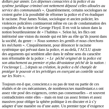
dollars par année. Les dépenses consacrées à la police et au
système juridique criminel ont nettement dépassé celles allouées au
service des communautés
». Quatrièmement, certains sociologues ne
croient guère à la possibilité de réformer la police et d’en éradiquer
le racisme. Pour James Nolan, sociologue et ancien policier, les
violences policières continueront même en cas de condamnation des
coupables de la mort de George Floyd. Il en voit la raison dans la
notion bourdieusienne de « l’habitus ». Selon lui, les flics ont
intériorisé une vision du monde qui est liée au rôle qu’ils jouent dans
la société, du genre : «
Nous sommes les gentils et nous cherchons
les méchants
». Cinquièmement, pour dénoncer le racisme
systémique qui prévaut dans la police, et au-delà, l’ACLU ajoute
des arguments qui semblent aller dans le même sens du caractère
non réformable de la police : «
Le péché originel de la police est
son attachement au premier et plus dévastateur péché de la nation :
l’esclavage
[…]
depuis sa création, la police a été chargée de
protéger le pouvoir et les privilèges en exerçant un contrôle social
sur les Noirs
».
Toujours est-il que, conscient.e.s ou pas de tout ou partie de ces
réalités et de ces mécanismes, de nombreux/ses manifestant.e.s ont
assez vite posé des exigences, certes pas consensuelles – et souvent
contradictoires entre elles – mais en tout cas assez fermes et assez
massives pour obliger la sphère politique à en discuter et à s’y
adapter d’une manière ou d’une autre. Un premier type d’exigence