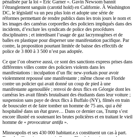
pénalisée par la loi « Eric Garner ». Gavin Newsom bannit
l’étranglement sanguin (carotid hold) en Californie. À Washington
DC, le législatif va un peu plus loin et adopte une série de
réformes permettant de rendre publics dans les trois jours le nom et
les images des caméras corporelles des policiers impliqués dans des
incidents, d’exclure les syndicats de police des procédures
disciplinaires ; et interdisant l’usage de gaz lacrymogènes et de
balles en plastique pour disperser une manifestation pacifique. Par
contre, la proposition pourtant limitée de baisse des effectifs de
police de 3 800 à 3 500 n’est pas adoptée.
Ce que l’on observe aussi, ce sont des sanctions express prises dans
différentes villes contre des policiers violents dans les
manifestations : inculpation d’un flic new-yorkais pour avoir
violemment repoussé une manifestante ; même chose en Floride
contre un policier qui avait donné un coup de pied à une
manifestante agenouillée ; renvoi de deux flics en Géorgie dont les
caméras les avait filmés brutalisant des étudiants dans leur voiture ;
suspension sans paye de deux flics à Buffalo (NY), filmés en train
de bousculer et de faire tomber un homme de 75 ans, qui a été
hospitalisé dans un état grave… Dans ce dernier cas, Trump s’est
encore illustré en soutenant les brutes policières et en traitant le vieil
homme de «
provocateur antifa
».
Minneapolis et ses 430 000 habitant.e.s constituent un cas à part.