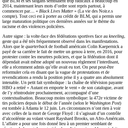
que BLM et ses slogans semblaient trop radicaux à beaucoup en
2014, maintenant leurs mots d’ordre sont repris partout, à
commencer par… «
Black Lives Matter
» (La vie des Noir.e.s
compte). Tout ceci est à porter au crédit de BLM, qui a permis une
large maturation politique ces dernières années sur le thème du
racisme et des violences policières.
Autre signe : la volte-face des fédérations sportives face au
kneeling
,
geste qui a été très fréquemment observé dans les manifestations.
Alors que le
quarterback
de football américain Colin Kaepernick a
payé de sa carrière le fait de mettre un genou à terre, en 2016, pour
protester contre les meurtres policiers, et que la fédération dont il
dépendait avait même adopté un nouveau règlement l’interdisant,
elle a récemment admis qu’elle avait eu tort. On peut peut-être
reformuler cela en disant que la vague de protestations et de
revendications a rendu la position prise il y a quatre ans absolument
intenable. Un petit fait symbolique : la chaîne de télévision payante
HBO a retiré « Autant en emporte le vent » de son catalogue, avant
de l’y réintroduire prochainement, accompagné d’une
contextualisation. Beaucoup moins symbolique: la 472e victime de
tirs policiers depuis le début de l’année (selon le
Washington Post
)
est tombée à Atlanta le 12 juin. Les circonstances n’ont rien à voir
avec celles de la mort de George Floyd : il s’agissait d’un contrôle
d’alcoolémie au volant visant Rayshard Brooks, un Afro-Américain.
L’affaire a pour une fois donné lieu à un premier semblant de