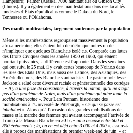
Hampshire), Palmer (Alaska, 7000 habitant.e.s) ou Gibson City
(Illinois). Il y a également eu des manifestations dans des localités
modestes d’États républicains comme le Dakota du Nord, le
Tennessee ou l’Oklahoma.
Des manifs multiraciales, largement soutenues par la population
Même si les manifestations regroupaient massivement la population
afro-américaine, elles étaient loin de n’être que noires ou de
n’impliquer que quelques Blanc.he.s isolé.e.s. Comparée aux luttes
des Droits Civiques dans les années 1950 et 1960, qui étaient
pourtant puissantes, la différence est frappante. Dans les semaines
qui ont suivi le 25 mai, il y avait certes beaucoup de Noir.e.s dans
les rues des Etats-Unis, mais aussi des Latinos, des Asiatiques, des
Amérindien.ne.s, des Blanc.he.s antiracistes. Le pasteur noir Jesse
Jackson a salué cette diversité raciale et générationnelle des cortèges
: «
Il y a une prise de conscience, à travers la nation, qu’il ne s’agit
pas d’un problème de Noirs, mais d’un problème qui mine toute la
société américaine
». Pour Lara Putnam, historienne des
mobilisations à l’Université de Pittsburgh, «
Ce qui se passe est
inhabituel
». Alors qu’à l’occasion des grandes mobilisations de
masse et la marche des femmes qui avaient accompagné l’arrivée de
Trump à la Maison Blanche en 2017, «
on a recensé entre 600 et
800 événements ; là, on en est déjà entre 3 000 et 4 000
», assure-t-
elle à propos des manifestations du premier week-end de juin, «
et