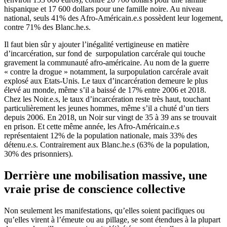
hispanique et 17 600 dollars pour une famille noire. Au niveau
national, seuls 41% des Afro-Américain.e.s possèdent leur logement,
contre 71% des Blanc.he.s.
Il faut bien sûr y ajouter l’inégalité vertigineuse en matière
d’incarcération, sur fond de surpopulation carcérale qui touche
gravement la communauté afro-américaine. Au nom de la guerre
« contre la drogue » notamment, la surpopulation carcérale avait
explosé aux Etats-Unis. Le taux d’incarcération demeure le plus
élevé au monde, même s’il a baissé de 17% entre 2006 et 2018.
Chez les Noir.e.s, le taux d’incarcération reste très haut, touchant
particulièrement les jeunes hommes, même s’il a chuté d’un tiers
depuis 2006. En 2018, un Noir sur vingt de 35 à 39 ans se trouvait
en prison. Et cette même année, les Afro-Américain.e.s
représentaient 12% de la population nationale, mais 33% des
détenu.e.s. Contrairement aux Blanc.he.s (63% de la population,
30% des prisonniers).
Derrière une mobilisation massive, une
vraie prise de conscience collective
Non seulement les manifestations, qu’elles soient pacifiques ou
qu’elles virent à l’émeute ou au pillage, se sont étendues à la plupart