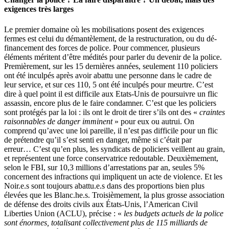
exigences très larges
Le premier domaine où les mobilisations posent des exigences
fermes est celui du démantèlement, de la restructuration, ou du dé-
financement des forces de police. Pour commencer, plusieurs
éléments méritent d’être médités pour parler du devenir de la police.
Premièrement, sur les 15 dernières années, seulement 110 policiers
ont été inculpés après avoir abattu une personne dans le cadre de
leur service, et sur ces 110, 5 ont été inculpés pour meurtre. C’est
dire à quel point il est difficile aux Etats-Unis de poursuivre un flic
assassin, encore plus de le faire condamner. C’est que les policiers
sont protégés par la loi : ils ont le droit de tirer s’ils ont des «
craintes
raisonnables de danger imminent
» pour eux ou autrui. On
comprend qu’avec une loi pareille, il n’est pas difficile pour un flic
de prétendre qu’il s’est senti en danger, même si c’était par
erreur… C’est qu’en plus, les syndicats de policiers veillent au grain,
et représentent une force conservatrice redoutable. Deuxièmement,
selon le FBI, sur 10,3 millions d’arrestations par an, seules 5%
concernent des infractions qui impliquent un acte de violence. Et les
Noir.e.s sont toujours abattu.e.s dans des proportions bien plus
élevées que les Blanc.he.s. Troisièmement, la plus grosse association
de défense des droits civils aux États-Unis, l’American Civil
Liberties Union (ACLU), précise : «
les budgets actuels de la police
sont énormes, totalisant collectivement plus de 115 milliards de