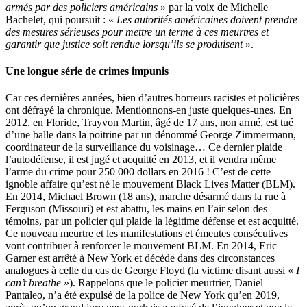
armés par des policiers américains
» par la voix de Michelle
Bachelet, qui poursuit : «
Les autorités américaines doivent prendre
des mesures sérieuses pour mettre un terme à ces meurtres et
garantir que justice soit rendue lorsqu’ils se produisent
».
Une longue série de crimes impunis
Car ces dernières années, bien d’autres horreurs racistes et policières
ont défrayé la chronique. Mentionnons-en juste quelques-unes. En
2012, en Floride, Trayvon Martin, âgé de 17 ans, non armé, est tué
d’une balle dans la poitrine par un dénommé George Zimmermann,
coordinateur de la surveillance du voisinage… Ce dernier plaide
l’autodéfense, il est jugé et acquitté en 2013, et il vendra même
l’arme du crime pour 250 000 dollars en 2016 ! C’est de cette
ignoble affaire qu’est né le mouvement Black Lives Matter (BLM).
En 2014, Michael Brown (18 ans), marche désarmé dans la rue à
Ferguson (Missouri) et est abattu, les mains en l’air selon des
témoins, par un policier qui plaide la légitime défense et est acquitté.
Ce nouveau meurtre et les manifestations et émeutes consécutives
vont contribuer à renforcer le mouvement BLM. En 2014, Eric
Garner est arrêté à New York et décède dans des circonstances
analogues à celle du cas de George Floyd (la victime disant aussi «
I
can’t breathe
»). Rappelons que le policier meurtrier, Daniel
Pantaleo, n’a été expulsé de la police de New York qu’en 2019,