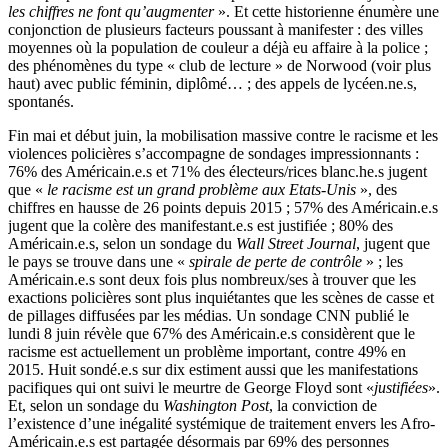
les chiffres ne font qu’augmenter
». Et cette historienne énumère une
conjonction de plusieurs facteurs poussant à manifester : des villes
moyennes où la population de couleur a déjà eu affaire à la police ;
des phénomènes du type « club de lecture » de Norwood (voir plus
haut) avec public féminin, diplômé… ; des appels de lycéen.ne.s,
spontanés.
Fin mai et début juin, la mobilisation massive contre le racisme et les
violences policières s’accompagne de sondages impressionnants :
76% des Américain.e.s et 71% des électeurs/rices blanc.he.s jugent
que «
le racisme est un grand problème aux Etats-Unis
», des
chiffres en hausse de 26 points depuis 2015 ; 57% des Américain.e.s
jugent que la colère des manifestant.e.s est justifiée ; 80% des
Américain.e.s, selon un sondage du
Wall Street Journal
, jugent que
le pays se trouve dans une «
spirale de perte de contrôle
» ; les
Américain.e.s sont deux fois plus nombreux/ses à trouver que les
exactions policières sont plus inquiétantes que les scènes de casse et
de pillages diffusées par les médias. Un sondage CNN publié le
lundi 8 juin révèle que 67% des Américain.e.s considèrent que le
racisme est actuellement un problème important, contre 49% en
2015. Huit sondé.e.s sur dix estiment aussi que les manifestations
pacifiques qui ont suivi le meurtre de George Floyd sont «
justifiées
».
Et, selon un sondage du
Washington Post
, la conviction de
l’existence d’une inégalité systémique de traitement envers les Afro-
Américain.e.s est partagée désormais par 69% des personnes