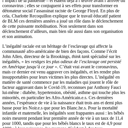
l’impact de la pandémie – et étaient déjà à l’œuvre avant l’arrivée du
coronavirus ; elles se conjuguent à ses effets pour transformer en
détonateur social l’assassinat raciste de George Floyd. En plus de
cela, Charlotte Recoquillon explique que le travail éducatif patient
de BLM ces dernières années a joué un rôle dans le déclenchement
de cette puissante mobilisation. Non seulement dans son
déclenchement d’ailleurs, mais bien sûr aussi dans son organisation
et son animation.
L’inégalité raciale est un héritage de l’esclavage qui affecte la
communauté afro-américaine de bien des façons. Comme l’écrit
John Allen, directeur de la Brookings,
think tank
spécialisé sur les
inégalités, «
les vestiges les plus odieux de l’esclavage ont persisté
en Amérique jusqu’à ce jour
». C’était vrai avant le coronavirus,
mais ce dernier est venu aggraver ces inégalités, et les rendre plus
insupportables pour leurs victimes les plus directes. L’inégalité en
matière de santé commence par les maladies qui jouent le rôle de
facteur aggravant dans le Covid-19, reconnues par Anthony Fauci
lui-même : diabète, hypertension, obésité, asthme qui touche plus les
minorités, en particulier les Afro-Américain.e.s. Ces dernières
années, l’espérance de vie à la naissance était trois ans et demi plus
basse pour les Noir.e.s que pour les Blanc.he.s. Pour la mortalité
infantile et maternelle, les inégalités sont frappantes aussi : les bébés
noirs meurent pendant leur première année de vie à un taux de 11,4
pour 1000, tandis que pour les bébés blancs le taux est de 4,9 pour