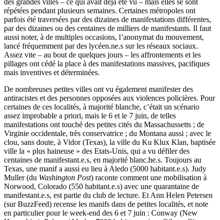
des grandes villes – ce qui avait déjà été vu – mais elles se sont
répétées pendant plusieurs semaines. Certaines métropoles ont
parfois été traversées par des dizaines de manifestations différentes,
par des dizaines ou des centaines de milliers de manifestants. Il faut
aussi noter, à de multiples occasions, l’anonymat du mouvement,
lancé fréquemment par des lycéen.ne.s sur les réseaux sociaux.
Assez vite – au bout de quelques jours – les affrontements et les
pillages ont cédé la place à des manifestations massives, pacifiques
mais inventives et déterminées.
De nombreuses petites villes ont vu également manifester des
antiracistes et des personnes opposées aux violences policières. Pour
certaines de ces localités, à majorité blanche, c’était un scénario
assez improbable a priori, mais le 6 et le 7 juin, de telles
manifestations ont touché des petites cités du Massachussetts ; de
Virginie occidentale, très conservatrice ; du Montana aussi ; avec le
clou, sans doute, à Vidor (Texas), la ville du Ku Klux Klan, baptisée
ville la « plus haineuse » des Etats-Unis, qui a vu défiler des
centaines de manifestant.e.s, en majorité blanc.he.s. Toujours au
Texas, une manif a aussi eu lieu à Aledo (5000 habitant.e.s). Judy
Muller (du
Washington Post
) raconte comment une mobilisation à
Norwood, Colorado (550 habitant.e.s) avec une quarantaine de
manifestant.e.s, est partie du club de lecture. Et Ann Helen Petersen
(sur BuzzFeed) recense les manifs dans de petites localités, et note
en particulier pour le week-end des 6 et 7 juin : Conway (New