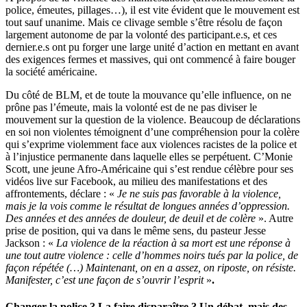
police, émeutes, pillages…), il est vite évident que le mouvement est
tout sauf unanime. Mais ce clivage semble s’être résolu de façon
largement autonome de par la volonté des participant.e.s, et ces
dernier.e.s ont pu forger une large unité d’action en mettant en avant
des exigences fermes et massives, qui ont commencé à faire bouger
la société américaine.
Du côté de BLM, et de toute la mouvance qu’elle influence, on ne
prône pas l’émeute, mais la volonté est de ne pas diviser le
mouvement sur la question de la violence. Beaucoup de déclarations
en soi non violentes témoignent d’une compréhension pour la colère
qui s’exprime violemment face aux violences racistes de la police et
à l’injustice permanente dans laquelle elles se perpétuent. C’Monie
Scott, une jeune Afro-Américaine qui s’est rendue célèbre pour ses
vidéos live sur Facebook, au milieu des manifestations et des
affrontements, déclare : «
Je ne suis pas favorable à la violence,
mais je la vois comme le résultat de longues années d’oppression.
Des années et des années de douleur, de deuil et de colère
». Autre
prise de position, qui va dans le même sens, du pasteur Jesse
Jackson : «
La violence de la réaction à sa mort est une réponse à
une tout autre violence : celle d’hommes noirs tués par la police, de
façon répétée (…) Maintenant, on en a assez, on riposte, on résiste.
Manifester, c’est une façon de s’ouvrir l’esprit
»
.
Changer la police ? La faire disparaître ? Un débat, mais des