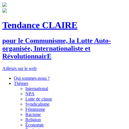
Tendance CLAIRE
pour le
C
ommunisme, la
L
utte
A
uto-
organisée,
I
nternationaliste et
R
évolutionnair
E
Ailleurs sur le web
Qui sommes-nous ?
Thèmes
International
NPA
Lutte de classe
Syndicalisme
Féminisme
Racisme
Religion
Économie