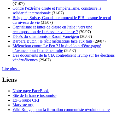
(31/07)
Contre l’extrême-droite et l’impérialisme, construire la
solidarité internationale
(31/07)
Belgique, Suisse, Canada : comment le PIB masque le recul
du niveau de vie
(31/07)
Capitalisme et luttes de classe en Italie : vers une
recomposition de la classe travailleuse ?
(30/07)
Décès du situationniste Raoul Vaneigem
(30/07)
Barbara Butch : le récit médiatique face aux faits
(29/07)
Mélenchon contre Le Pen ? Un duel loin d’être gagné
d’avance pour l’extrême droite
(29/07)
Des documents de la CIA contredisent Trump sur les élections
vénézuéliennes
(29/07)
Lire plus...
Liens
Notre page FaceBook
Site de la france insoumise
Ex-Groupe CRI
Marxiste.org
Wiki Rouge, pour la formation communiste révolutionnaire