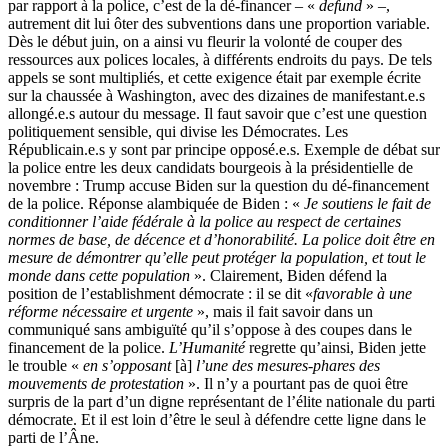
par rapport à la police, c’est de la dé-financer – «
defund
» –,
autrement dit lui ôter des subventions dans une proportion variable.
Dès le début juin, on a ainsi vu fleurir la volonté de couper des
ressources aux polices locales, à différents endroits du pays. De tels
appels se sont multipliés, et cette exigence était par exemple écrite
sur la chaussée à Washington, avec des dizaines de manifestant.e.s
allongé.e.s autour du message. Il faut savoir que c’est une question
politiquement sensible, qui divise les Démocrates. Les
Républicain.e.s y sont par principe opposé.e.s. Exemple de débat sur
la police entre les deux candidats bourgeois à la présidentielle de
novembre : Trump accuse Biden sur la question du dé-financement
de la police. Réponse alambiquée de Biden : «
Je soutiens le fait de
conditionner l’aide fédérale à la police au respect de certaines
normes de base, de décence et d’honorabilité. La police doit être en
mesure de démontrer qu’elle peut protéger la population, et tout le
monde dans cette population
». Clairement, Biden défend la
position de l’establishment démocrate : il se dit «
favorable à une
réforme nécessaire et urgente
», mais il fait savoir dans un
communiqué sans ambiguïté qu’il s’oppose à des coupes dans le
financement de la police.
L’Humanité
regrette qu’ainsi, Biden jette
le trouble «
en s’opposant
[à]
l’une des mesures-phares des
mouvements de protestation
». Il n’y a pourtant pas de quoi être
surpris de la part d’un digne représentant de l’élite nationale du parti
démocrate. Et il est loin d’être le seul à défendre cette ligne dans le
parti de l’Âne.