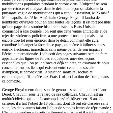
mobilisations populaires pendant le coronavirus. L’objectif ne sera
pas de retracer et analyser dans le détail de façon satisfaisante la
puissante vague de mobilisations qui a suivi l’assassinat, le 25 mai à
Minneapolis, de l’Afro-Américain George Floyd. Il faudra de
nombreux ouvrages pour en tirer toutes les leçons. Il est fort possible
qu’une page de la sombre histoire raciste des Etats-Unis ait
commencé à être tournée ; on sent que cette vague antiraciste et de
rejet des violences policières a une portée historique ; mais il est
encore trop tôt pour énoncer dans le détail comment elle aura
contribué à changer la face de ce pays, ou même à influer sur ses
enjeux électoraux immédiats, sans même parler de son impact à
l’échelle internationale. L’objectif des pages suivantes sera de faire
apparaitre des lignes de forces et quelques-unes des leçons
essentielles que l’on peut d’ores et déjà en tirer, en essayant de nous
concentrer sur les liens qui existent entre cette lutte sociale
d’ampleur, le coronavirus, la situation sanitaire, sociale et
économique qu’il a créée aux Etats-Unis, et l’action de Trump dans
ce contexte.
George Floyd meurt donc sous le genou assassin du policier blanc
Derek Chauvin, sous le regard de ses collègues. Chauvin est un
multirécidiviste qu’on a beaucoup laissé récidiver : en 19 ans de
carrière, il a fait l’objet de 18 plaintes, dont 16 ont été classées sans
suite, les deux autres faisant l’objet de simples lettres de réprimande ;
Chauvin a tendance à sortir facilement son arme et il a été impliqué