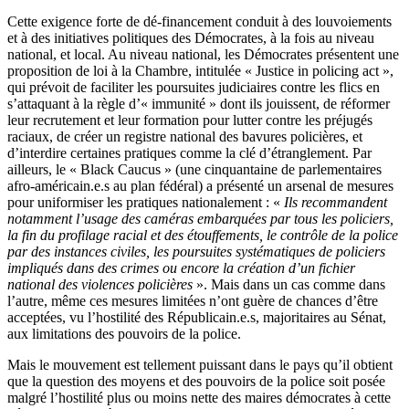
Cette exigence forte de dé-financement conduit à des louvoiements
et à des initiatives politiques des Démocrates, à la fois au niveau
national, et local. Au niveau national, les Démocrates présentent une
proposition de loi à la Chambre, intitulée « Justice in policing act »,
qui prévoit de faciliter les poursuites judiciaires contre les flics en
s’attaquant à la règle d’« immunité » dont ils jouissent, de réformer
leur recrutement et leur formation pour lutter contre les préjugés
raciaux, de créer un registre national des bavures policières, et
d’interdire certaines pratiques comme la clé d’étranglement. Par
ailleurs, le « Black Caucus » (une cinquantaine de parlementaires
afro-américain.e.s au plan fédéral) a présenté un arsenal de mesures
pour uniformiser les pratiques nationalement : «
Ils recommandent
notamment l’usage des caméras embarquées par tous les policiers,
la fin du profilage racial et des étouffements, le contrôle de la police
par des instances civiles, les poursuites systématiques de policiers
impliqués dans des crimes ou encore la création d’un fichier
national des violences policières
». Mais dans un cas comme dans
l’autre, même ces mesures limitées n’ont guère de chances d’être
acceptées, vu l’hostilité des Républicain.e.s, majoritaires au Sénat,
aux limitations des pouvoirs de la police.
Mais le mouvement est tellement puissant dans le pays qu’il obtient
que la question des moyens et des pouvoirs de la police soit posée
malgré l’hostilité plus ou moins nette des maires démocrates à cette