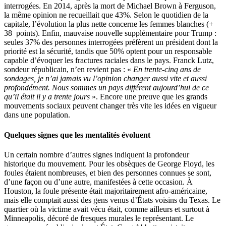
interrogées. En 2014, après la mort de Michael Brown à Ferguson,
la même opinion ne recueillait que 43%. Selon le quotidien de la
capitale, l’évolution la plus nette concerne les femmes blanches (+
38 points). Enfin, mauvaise nouvelle supplémentaire pour Trump :
seules 37% des personnes interrogées préfèrent un président dont la
priorité est la sécurité, tandis que 50% optent pour un responsable
capable d’évoquer les fractures raciales dans le pays. Franck Lutz,
sondeur républicain, n’en revient pas : «
En trente-cinq ans de
sondages, je n’ai jamais vu l’opinion changer aussi vite et aussi
profondément. Nous sommes un pays différent aujourd’hui de ce
qu’il était il y a trente jours
». Encore une preuve que les grands
mouvements sociaux peuvent changer très vite les idées en vigueur
dans une population.
Quelques signes que les mentalités évoluent
Un certain nombre d’autres signes indiquent la profondeur
historique du mouvement. Pour les obsèques de George Floyd, les
foules étaient nombreuses, et bien des personnes connues se sont,
d’une façon ou d’une autre, manifestées à cette occasion. À
Houston, la foule présente était majoritairement afro-américaine,
mais elle comptait aussi des gens venus d’États voisins du Texas. Le
quartier où la victime avait vécu était, comme ailleurs et surtout à
Minneapolis, décoré de fresques murales le représentant. Le