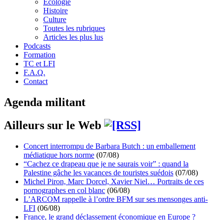
Écologie
Histoire
Culture
Toutes les rubriques
Articles les plus lus
Podcasts
Formation
TC et LFI
F.A.Q.
Contact
Agenda militant
Ailleurs sur le Web
Concert interrompu de Barbara Butch : un emballement
médiatique hors norme
(07/08)
“Cachez ce drapeau que je ne saurais voir” : quand la
Palestine gâche les vacances de touristes suédois
(07/08)
Michel Piron, Marc Dorcel, Xavier Niel… Portraits de ces
pornographes en col blanc
(06/08)
L’ARCOM rappelle à l’ordre BFM sur ses mensonges anti-
LFI
(06/08)
France, le grand déclassement économique en Europe ?