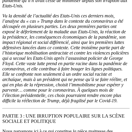
pandémie qu’il n’avait cessé de minimiser depuis son irruption aux
Etats-Unis.
Vu la densité de l’actualité des Etats-Unis ces derniers mois,
l’analyse du « cas » Trump dans le contexte du coronavirus a été
découpée en plusieurs parties. Les deux premières parties ont
exposé le déferlement de la maladie aux Etats-Unis, la réaction de
la présidence, les conséquences économiques de la pandémie, son
impact régional et social différencié, ainsi que les premières luttes
défensives lancées dans ce contexte. Cette troisième partie part de
l’historique mobilisation antiraciste et contre les violences policières
qui a secoué les Etats-Unis après l’assassinat policier de George
Floyd. Cette vaste lutte prend en partie racine dans la pandémie de
coronavirus, et elle contribue à faire bouger les lignes politiques.
Elle se confronte non seulement à un ordre social raciste et
archaïque, mais à un président qui ne pense qu’à se faire réélire, et
qui en plus de la répression, choisit l’immobilisme pour espérer y
parvenir… comme pour le coronavirus. À quelques mois de
l’élection présidentielle, ces choix pourraient rendre encore plus
difficile la réélection de Trump, déjà fragilisé par le Covid-19.
PARTIE 3 : UNE IRRUPTION POPULAIRE SUR LA SCÈNE
SOCIALE ET POLITIQUE
Nous parvenons ici à ce qui constitue
la
pièce maitresse des