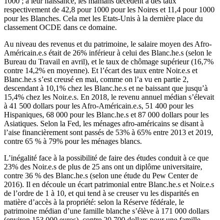
1000 ; à leur naissance, les mamans décèdent à des taux
respectivement de 42,8 pour 1000 pour les Noires et 11,4 pour 1000
pour les Blanches. Cela met les Etats-Unis à la dernière place du
classement OCDE dans ce domaine.
Au niveau des revenus et du patrimoine, le salaire moyen des Afro-
Américain.e.s était de 26% inférieur à celui des Blanc.he.s (selon le
Bureau du Travail en avril), et le taux de chômage supérieur (16,7%
contre 14,2% en moyenne). Et l’écart des taux entre Noir.e.s et
Blanc.he.s s’est creusé en mai, comme on l’a vu en partie 2,
descendant à 10,1% chez les Blanc.he.s et ne baissant que jusqu’à
15,4% chez les Noir.e.s. En 2018, le revenu annuel médian s’élevait
à 41 500 dollars pour les Afro-Américain.e.s, 51 400 pour les
Hispaniques, 68 000 pour les Blanc.he.s et 87 000 dollars pour les
Asiatiques. Selon la Fed, les ménages afro-américains se disant à
l’aise financièrement sont passés de 53% à 65% entre 2013 et 2019,
contre 65 % à 79% pour les ménages blancs.
L’inégalité face à la possibilité de faire des études conduit à ce que
23% des Noir.e.s de plus de 25 ans ont un diplôme universitaire,
contre 36 % des Blanc.he.s (selon une étude du Pew Center de
2016). Il en découle un écart patrimonial entre Blanc.he.s et Noir.e.s
de l’ordre de 1 à 10, et qui tend à se creuser vu les disparités en
matière d’accès à la propriété: selon la Réserve fédérale, le
patrimoine médian d’une famille blanche s’élève à 171 000 dollars
(environ 153 000 euros), contre 20 700 dollars pour une famille