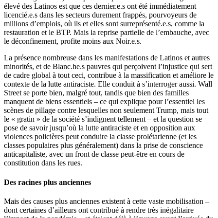
élevé des Latinos est que ces dernier.e.s ont été immédiatement
licencié.e.s dans les secteurs durement frappés, pourvoyeurs de
millions d’emplois, où ils et elles sont surreprésenté.e.s, comme la
restauration et le BTP. Mais la reprise partielle de l’embauche, avec
le déconfinement, profite moins aux Noir.e.s.
La présence nombreuse dans les manifestations de Latinos et autres
minorités, et de Blanc.he.s pauvres qui perçoivent l’injustice qui sert
de cadre global à tout ceci, contribue à la massification et améliore le
contexte de la lutte antiraciste. Elle conduit à s’interroger aussi. Wall
Street se porte bien, malgré tout, tandis que bien des familles
manquent de biens essentiels – ce qui explique pour l’essentiel les
scènes de pillage contre lesquelles non seulement Trump, mais tout
le « gratin » de la société s’indignent tellement – et la question se
pose de savoir jusqu’où la lutte antiraciste et en opposition aux
violences policières peut conduire la classe prolétarienne (et les
classes populaires plus généralement) dans la prise de conscience
anticapitaliste, avec un front de classe peut-être en cours de
constitution dans les rues.
Des racines plus anciennes
Mais des causes plus anciennes existent à cette vaste mobilisation –
dont certaines d’ailleurs ont contribué à rendre très inégalitaire