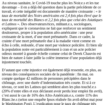
Au niveau sanitaire, le Covid-19 touche plus les Noir.e.s et les tue
davantage – il en a déjà été question dans la partie précédente de ce
travail, et cette inégalité est documentée de manière croissante : «
le
taux de mortalité des Noirs américains est 2,4 fois plus élevé que le
taux de mortalité des Blancs et 2,2 fois plus que celui des Asiatiques
et Latinos
». Des observateurs/rices, militant.e.s, sociologues,
expliquent que le coronavirus ne fait que renforcer un sentiment
douloureux, propre à la population afro-américaine : une peur
croissante de la mort, d’une mort prématurée. Dans ce cadre, la
crainte d’une mort prématurée due à la maladie vient comme en
écho à celle, redoutée, d’une mort par violence policière. Et bien sûr
la population noire est particulièrement à cran et un acte policier
odieux montré à grande échelle comme celui de Derek Chauvin est
bien de nature à faire jaillir la colère immense d’une population déjà
injustement touchée.
D’autant que cette injustice est également déjà ressentie, en plus, au
niveau des conséquences sociales de la pandémie : fin mai, on
compte quelque 42 millions de personnes précipitées dans le
chômage, avec une durée d’indemnisation très courte. Et si à ce
niveau, ce sont les Latinos qui semblent alors les plus touché.e.s
(20% d’entre elles et eux déclarant avoir perdu leur emploi fin avril),
c’est aussi le cas de 16% des Afro-Américain.e.s, contre 11% des
Blanc.he.s (selon une enquête Ipsos réalisée fin avril-début mai pour
le
Washington Post)
. L’explication pour le taux de chômage très