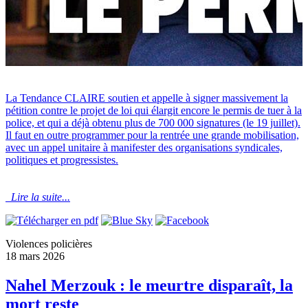
La Tendance CLAIRE soutien et appelle à signer massivement la
pétition contre le projet de loi qui élargit encore le permis de tuer à la
police, et qui a déjà obtenu plus de 700 000 signatures (le 19 juillet).
Il faut en outre programmer pour la rentrée une grande mobilisation,
avec un appel unitaire à manifester des organisations syndicales,
politiques et progressistes.
Lire la suite...
Violences policières
18 mars 2026
Nahel Merzouk : le meurtre disparaît, la
mort reste