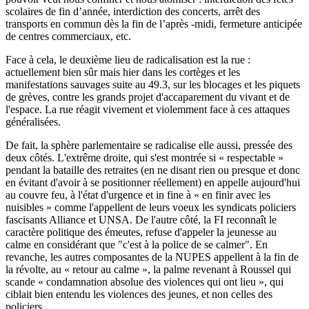
scolaires de fin d’année, interdiction des concerts, arrêt des
transports en commun dès la fin de l’après -midi, fermeture anticipée
de centres commerciaux, etc.
Face à cela, le deuxième lieu de radicalisation est la rue :
actuellement bien sûr mais hier dans les cortèges et les
manifestations sauvages suite au 49.3, sur les blocages et les piquets
de grèves, contre les grands projet d'accaparement du vivant et de
l'espace. La rue réagit vivement et violemment face à ces attaques
généralisées.
De fait, la sphère parlementaire se radicalise elle aussi, pressée des
deux côtés. L'extrême droite, qui s'est montrée si « respectable »
pendant la bataille des retraites (en ne disant rien ou presque et donc
en évitant d'avoir à se positionner réellement) en appelle aujourd'hui
au couvre feu, à l'état d'urgence et in fine à « en finir avec les
nuisibles » comme l'appellent de leurs voeux les syndicats policiers
fascisants Alliance et UNSA. De l'autre côté, la FI reconnaît le
caractère politique des émeutes, refuse d'appeler la jeunesse au
calme en considérant que "c'est à la police de se calmer". En
revanche, les autres composantes de la NUPES appellent à la fin de
la révolte, au « retour au calme », la palme revenant à Roussel qui
scande « condamnation absolue des violences qui ont lieu », qui
ciblait bien entendu les violences des jeunes, et non celles des
policiers.