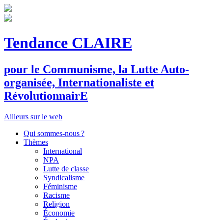
Tendance CLAIRE
pour le
C
ommunisme, la
L
utte
A
uto-
organisée,
I
nternationaliste et
R
évolutionnair
E
Ailleurs sur le web
Qui sommes-nous ?
Thèmes
International
NPA
Lutte de classe
Syndicalisme
Féminisme
Racisme
Religion
Économie