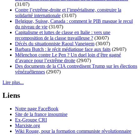
(31/07)
Contre l’extrême-droite et l’impérialisme, construire la
solidarité internationale
(31/07)
Belgique, Suisse, Canada : comment le PIB masque le recul
du niveau de vie
(31/07)
Capitalisme et luttes de classe en Italie : vers une
recomposition de la classe travailleuse ?
(30/07)
Décès du situationniste Raoul Vaneigem
(30/07)
Barbara Butch : le récit médiatique face aux faits
(29/07)
Mélenchon contre Le Pen ? Un duel loin d’être gagné
d’avance pour l’extrême droite
(29/07)
Des documents de la CIA contredisent Trump sur les élections
vénézuéliennes
(29/07)
Lire plus...
Liens
Notre page FaceBook
Site de la france insoumise
Ex-Groupe CRI
Marxiste.org
Wiki Rouge, pour la formation communiste révolutionnaire