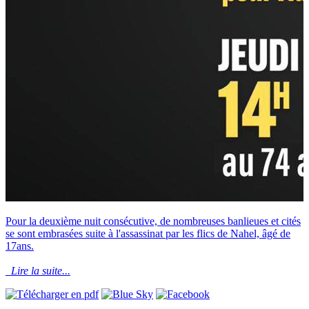
Pour la deuxième nuit consécutive, de nombreuses banlieues et cités
se sont embrasées suite à l'assassinat par les flics de Nahel, âgé de
17ans.
Lire la suite...