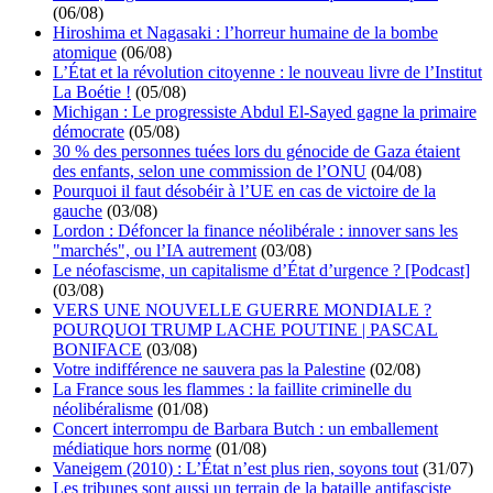
(06/08)
Hiroshima et Nagasaki : l’horreur humaine de la bombe
atomique
(06/08)
L’État et la révolution citoyenne : le nouveau livre de l’Institut
La Boétie !
(05/08)
Michigan : Le progressiste Abdul El-Sayed gagne la primaire
démocrate
(05/08)
30 % des personnes tuées lors du génocide de Gaza étaient
des enfants, selon une commission de l’ONU
(04/08)
Pourquoi il faut désobéir à l’UE en cas de victoire de la
gauche
(03/08)
Lordon : Défoncer la finance néolibérale : innover sans les
"marchés", ou l’IA autrement
(03/08)
Le néofascisme, un capitalisme d’État d’urgence ? [Podcast]
(03/08)
VERS UNE NOUVELLE GUERRE MONDIALE ?
POURQUOI TRUMP LACHE POUTINE | PASCAL
BONIFACE
(03/08)
Votre indifférence ne sauvera pas la Palestine
(02/08)
La France sous les flammes : la faillite criminelle du
néolibéralisme
(01/08)
Concert interrompu de Barbara Butch : un emballement
médiatique hors norme
(01/08)
Vaneigem (2010) : L’État n’est plus rien, soyons tout
(31/07)
Les tribunes sont aussi un terrain de la bataille antifasciste