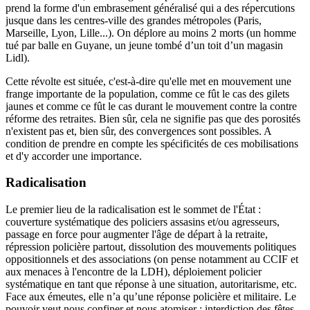
prend la forme d'un embrasement généralisé qui a des répercutions
jusque dans les centres-ville des grandes métropoles (Paris,
Marseille, Lyon, Lille...). On déplore au moins 2 morts (un homme
tué par balle en Guyane, un jeune tombé d’un toit d’un magasin
Lidl).
Cette révolte est située, c'est-à-dire qu'elle met en mouvement une
frange importante de la population, comme ce fût le cas des gilets
jaunes et comme ce fût le cas durant le mouvement contre la contre
réforme des retraites. Bien sûr, cela ne signifie pas que des porosités
n'existent pas et, bien sûr, des convergences sont possibles. A
condition de prendre en compte les spécificités de ces mobilisations
et d'y accorder une importance.
Radicalisation
Le premier lieu de la radicalisation est le sommet de l'État :
couverture systématique des policiers assasins et/ou agresseurs,
passage en force pour augmenter l'âge de départ à la retraite,
répression policière partout, dissolution des mouvements politiques
oppositionnels et des associations (on pense notamment au CCIF et
aux menaces à l'encontre de la LDH), déploiement policier
systématique en tant que réponse à une situation, autoritarisme, etc.
Face aux émeutes, elle n’a qu’une réponse policière et militaire. Le
pouvoir veut nous confiner et nous atomiser : interdiction des fêtes