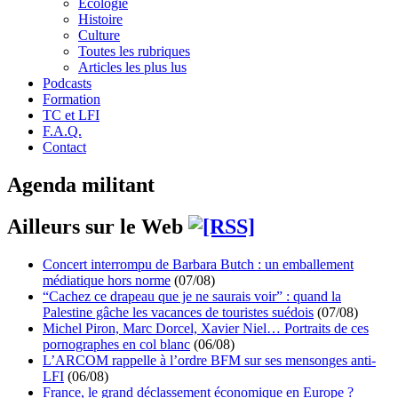
Écologie
Histoire
Culture
Toutes les rubriques
Articles les plus lus
Podcasts
Formation
TC et LFI
F.A.Q.
Contact
Agenda militant
Ailleurs sur le Web
Concert interrompu de Barbara Butch : un emballement
médiatique hors norme
(07/08)
“Cachez ce drapeau que je ne saurais voir” : quand la
Palestine gâche les vacances de touristes suédois
(07/08)
Michel Piron, Marc Dorcel, Xavier Niel… Portraits de ces
pornographes en col blanc
(06/08)
L’ARCOM rappelle à l’ordre BFM sur ses mensonges anti-
LFI
(06/08)
France, le grand déclassement économique en Europe ?