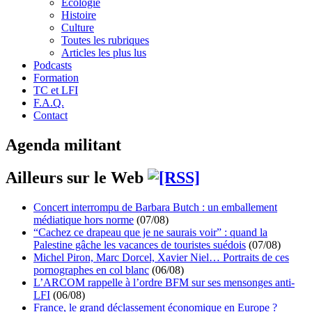
Écologie
Histoire
Culture
Toutes les rubriques
Articles les plus lus
Podcasts
Formation
TC et LFI
F.A.Q.
Contact
Agenda militant
Ailleurs sur le Web
Concert interrompu de Barbara Butch : un emballement
médiatique hors norme
(07/08)
“Cachez ce drapeau que je ne saurais voir” : quand la
Palestine gâche les vacances de touristes suédois
(07/08)
Michel Piron, Marc Dorcel, Xavier Niel… Portraits de ces
pornographes en col blanc
(06/08)
L’ARCOM rappelle à l’ordre BFM sur ses mensonges anti-
LFI
(06/08)
France, le grand déclassement économique en Europe ?