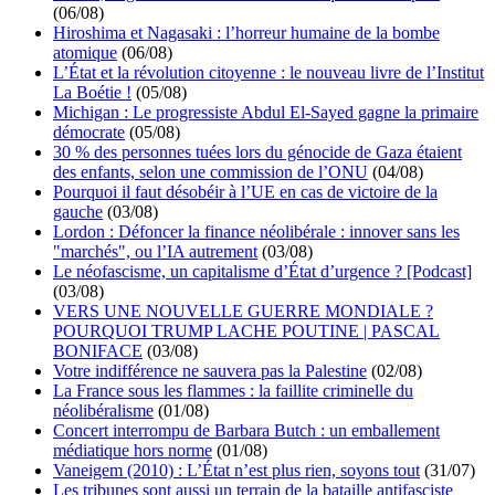
(06/08)
Hiroshima et Nagasaki : l’horreur humaine de la bombe
atomique
(06/08)
L’État et la révolution citoyenne : le nouveau livre de l’Institut
La Boétie !
(05/08)
Michigan : Le progressiste Abdul El-Sayed gagne la primaire
démocrate
(05/08)
30 % des personnes tuées lors du génocide de Gaza étaient
des enfants, selon une commission de l’ONU
(04/08)
Pourquoi il faut désobéir à l’UE en cas de victoire de la
gauche
(03/08)
Lordon : Défoncer la finance néolibérale : innover sans les
"marchés", ou l’IA autrement
(03/08)
Le néofascisme, un capitalisme d’État d’urgence ? [Podcast]
(03/08)
VERS UNE NOUVELLE GUERRE MONDIALE ?
POURQUOI TRUMP LACHE POUTINE | PASCAL
BONIFACE
(03/08)
Votre indifférence ne sauvera pas la Palestine
(02/08)
La France sous les flammes : la faillite criminelle du
néolibéralisme
(01/08)
Concert interrompu de Barbara Butch : un emballement
médiatique hors norme
(01/08)
Vaneigem (2010) : L’État n’est plus rien, soyons tout
(31/07)
Les tribunes sont aussi un terrain de la bataille antifasciste