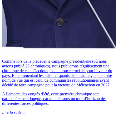
Comme lors de la précédente campagne présidentielle (où nous
avions publié 25 chroniques), nous publierons régulièrement une
chronique de cette élection qui s’annonce cruciale pour l’avenir du
pays. En commentant les faits marquants de la campagne, de notre
point de vue qui est celui de communistes révolutionnaires ayant
décidé de faire campagne pour la victoire de Mélenchon en 2027.
A l’amorce des congés d’été, cette première chronique sera
particulièrement longue, car nous faisons un tour d’horizon des
différentes forces politiques.
Lire la suite...