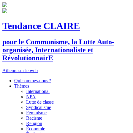
Tendance CLAIRE
pour le
C
ommunisme, la
L
utte
A
uto-
organisée,
I
nternationaliste et
R
évolutionnair
E
Ailleurs sur le web
Qui sommes-nous ?
Thèmes
International
NPA
Lutte de classe
Syndicalisme
Féminisme
Racisme
Religion
Économie