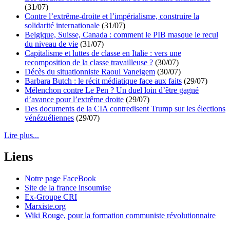
(31/07)
Contre l’extrême-droite et l’impérialisme, construire la
solidarité internationale
(31/07)
Belgique, Suisse, Canada : comment le PIB masque le recul
du niveau de vie
(31/07)
Capitalisme et luttes de classe en Italie : vers une
recomposition de la classe travailleuse ?
(30/07)
Décès du situationniste Raoul Vaneigem
(30/07)
Barbara Butch : le récit médiatique face aux faits
(29/07)
Mélenchon contre Le Pen ? Un duel loin d’être gagné
d’avance pour l’extrême droite
(29/07)
Des documents de la CIA contredisent Trump sur les élections
vénézuéliennes
(29/07)
Lire plus...
Liens
Notre page FaceBook
Site de la france insoumise
Ex-Groupe CRI
Marxiste.org
Wiki Rouge, pour la formation communiste révolutionnaire