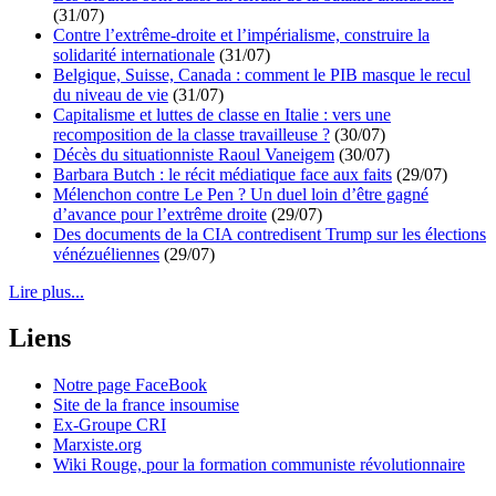
(31/07)
Contre l’extrême-droite et l’impérialisme, construire la
solidarité internationale
(31/07)
Belgique, Suisse, Canada : comment le PIB masque le recul
du niveau de vie
(31/07)
Capitalisme et luttes de classe en Italie : vers une
recomposition de la classe travailleuse ?
(30/07)
Décès du situationniste Raoul Vaneigem
(30/07)
Barbara Butch : le récit médiatique face aux faits
(29/07)
Mélenchon contre Le Pen ? Un duel loin d’être gagné
d’avance pour l’extrême droite
(29/07)
Des documents de la CIA contredisent Trump sur les élections
vénézuéliennes
(29/07)
Lire plus...
Liens
Notre page FaceBook
Site de la france insoumise
Ex-Groupe CRI
Marxiste.org
Wiki Rouge, pour la formation communiste révolutionnaire