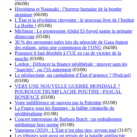
(06/08)
Hiroshima et Nagasaki : l’horreur humaine de la bombe
atomique
(06/08)
L’État et la révolution citoyenne : le nouveau livre de l’Institut
La Boétie !
(05/08)
Michigan : Le progressiste Abdul El-Sayed gagne la primaire
démocrate
(05/08)
30 % des personnes tuées lors du génocide de Gaza étaient
des enfants, selon une commission de l’ONU
(04/08)
Pourquoi il faut désobéir à l’UE en cas de victoire de la
gauche
(03/08)
Lordon : Défoncer la finance néolibérale : innover sans les
"marchés", ou l’IA autrement
(03/08)
Le néofascisme, un capitalisme d’État d’urgence ? [Podcast]
(03/08)
VERS UNE NOUVELLE GUERRE MONDIALE ?
POURQUOI TRUMP LACHE POUTINE | PASCAL
BONIFACE
(03/08)
Votre indifférence ne sauvera pas la Palestine
(02/08)
La France sous les flammes : la faillite criminelle du
néolibéralisme
(01/08)
Concert interrompu de Barbara Butch : un emballement
médiatique hors norme
(01/08)
Vaneigem (2010) : L’État n’est plus rien, soyons tout
(31/07)
Les tribunes sont aussi un terrain de la bataille antifasciste