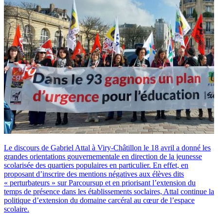
Le discours de Gabriel Attal à Viry-Châtillon le 18 avril a donné les
grandes orientations gouvernementale en direction de la jeunesse
scolarisée des quartiers populaires en particulier. En effet, en
proposant d’inscrire des mentions négatives aux élèves dits
« perturbateurs » sur Parcoursup et en priorisant l’extension du
temps de présence dans les établissements soclaires, Attal continue la
politique d’extension du domaine carcéral au cœur de l’espace
scolaire.