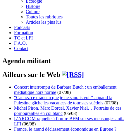
Écologie
Histoire
Culture
Toutes les rubriques
Articles les plus lus
Podcasts
Formation
TC et LFI
F.A.Q.
Contact
Agenda militant
Ailleurs sur le Web
Concert interrompu de Barbara Butch : un emballement
médiatique hors norme
(07/08)
“Cachez ce drapeau que je ne saurais voir” : quand la
Palestine gâche les vacances de touristes suédois
(07/08)
Michel Piron, Marc Dorcel, Xavier Niel… Portraits de ces
pornographes en col blanc
(06/08)
L’ARCOM rappelle à l’ordre BFM sur ses mensonges anti-
LFI
(06/08)
France, le grand déclassement économique en Europe ?