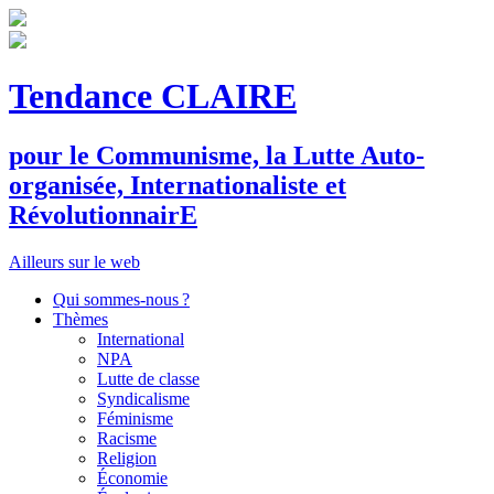
Tendance CLAIRE
pour le
C
ommunisme, la
L
utte
A
uto-
organisée,
I
nternationaliste et
R
évolutionnair
E
Ailleurs sur le web
Qui sommes-nous ?
Thèmes
International
NPA
Lutte de classe
Syndicalisme
Féminisme
Racisme
Religion
Économie