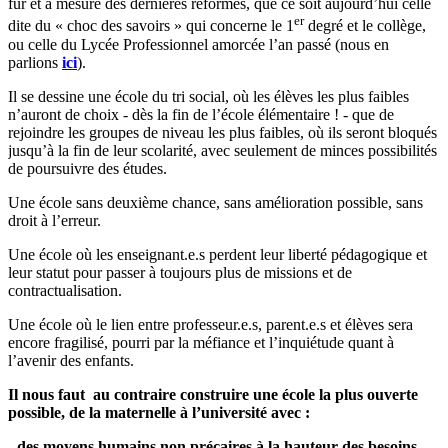
fur et à mesure des dernières réformes, que ce soit aujourd’hui celle
er
dite du « choc des savoirs » qui concerne le 1
degré et le collège,
ou celle du Lycée Professionnel amorcée l’an passé (nous en
parlions
ici
).
Il se dessine une école du tri social, où les élèves les plus faibles
n’auront de choix - dès la fin de l’école élémentaire ! - que de
rejoindre les groupes de niveau les plus faibles, où ils seront bloqués
jusqu’à la fin de leur scolarité, avec seulement de minces possibilités
de poursuivre des études.
Une école sans deuxième chance, sans amélioration possible, sans
droit à l’erreur.
Une école où les enseignant.e.s perdent leur liberté pédagogique et
leur statut pour passer à toujours plus de missions et de
contractualisation.
Une école où le lien entre professeur.e.s, parent.e.s et élèves sera
encore fragilisé, pourri par la méfiance et l’inquiétude quant à
l’avenir des enfants.
Il nous faut au contraire construire une école la plus ouverte
possible, de la maternelle à l’université avec :
- des moyens humains non précaires à la hauteur des besoins