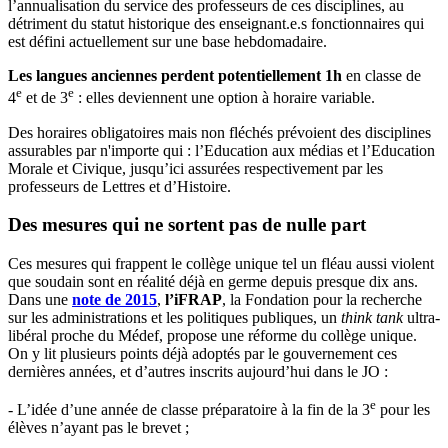
l’annualisation du service des professeurs de ces disciplines, au
détriment du statut historique des enseignant.e.s fonctionnaires qui
est défini actuellement sur une base hebdomadaire.
Les langues anciennes perdent potentiellement 1h
en classe de
e
e
4
et de 3
: elles deviennent une option à horaire variable.
Des horaires obligatoires mais non fléchés prévoient des disciplines
assurables par n'importe qui : l’Education aux médias et l’Education
Morale et Civique, jusqu’ici assurées respectivement par les
professeurs de Lettres et d’Histoire.
Des mesures qui ne sortent pas de nulle part
Ces mesures qui frappent le collège unique tel un fléau aussi violent
que soudain sont en réalité déjà en germe depuis presque dix ans.
Dans une
note de 2015
,
l’iFRAP
, la Fondation pour la recherche
sur les administrations et les politiques publiques, un
think tank
ultra-
libéral proche du Médef, propose une réforme du collège unique.
On y lit plusieurs points déjà adoptés par le gouvernement ces
dernières années, et d’autres inscrits aujourd’hui dans le JO :
e
- L’idée d’une année de classe préparatoire à la fin de la 3
pour les
élèves n’ayant pas le brevet ;