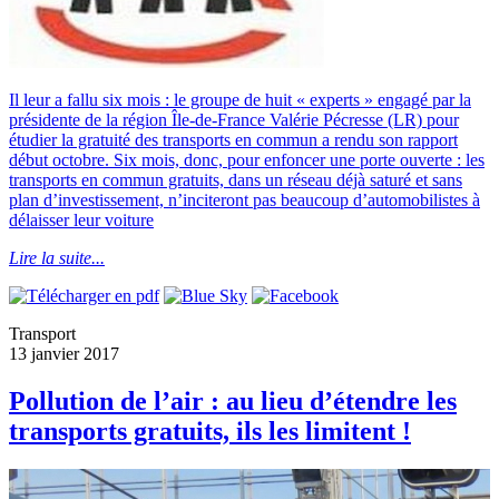
Il leur a fallu six mois : le groupe de huit « experts » engagé par la
présidente de la région Île-de-France Valérie Pécresse (LR) pour
étudier la gratuité des transports en commun a rendu son rapport
début octobre. Six mois, donc, pour enfoncer une porte ouverte : les
transports en commun gratuits, dans un réseau déjà saturé et sans
plan d’investissement, n’inciteront pas beaucoup d’automobilistes à
délaisser leur voiture
Lire la suite...
Transport
13 janvier 2017
Pollution de l’air : au lieu d’étendre les
transports gratuits, ils les limitent !