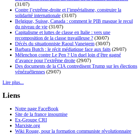
(31/07)
Contre l’extrême-droite et l’impérialisme, construire la
solidarité internationale
(31/07)
Belgique, Suisse, Canada : comment le PIB masque le recul
du niveau de vie
(31/07)
Capitalisme et luttes de classe en Italie : vers une
recomposition de la classe travailleuse ?
(30/07)
Décès du situationniste Raoul Vaneigem
(30/07)
Barbara Butch : le récit médiatique face aux faits
(29/07)
Mélenchon contre Le Pen ? Un duel loin d’être gagné
d’avance pour l’extrême droite
(29/07)
Des documents de la CIA contredisent Trump sur les élections
vénézuéliennes
(29/07)
Lire plus...
Liens
Notre page FaceBook
Site de la france insoumise
Ex-Groupe CRI
Marxiste.org
Wiki Rouge, pour la formation communiste révolutionnaire