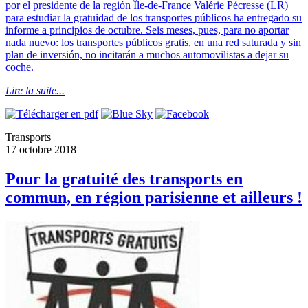
por el presidente de la región Île-de-France Valérie Pécresse (LR)
para estudiar la gratuidad de los transportes públicos ha entregado su
informe a principios de octubre. Seis meses, pues, para no aportar
nada nuevo: los transportes públicos gratis, en una red saturada y sin
plan de inversión, no incitarán a muchos automovilistas a dejar su
coche.
Lire la suite...
Transports
17 octobre 2018
Pour la gratuité des transports en
commun, en région parisienne et ailleurs !