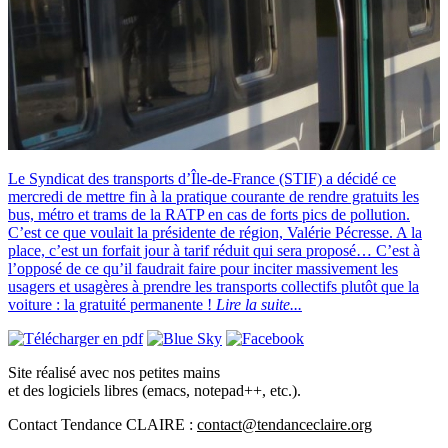
Le Syndicat des transports d’Île-de-France (STIF) a décidé ce
mercredi de mettre fin à la pratique courante de rendre gratuits les
bus, métro et trams de la RATP en cas de forts pics de pollution.
C’est ce que voulait la présidente de région, Valérie Pécresse. A la
place, c’est un forfait jour à tarif réduit qui sera proposé… C’est à
l’opposé de ce qu’il faudrait faire pour inciter massivement les
usagers et usagères à prendre les transports collectifs plutôt que la
voiture : la gratuité permanente !
Lire la suite...
Site réalisé avec nos petites mains
et des logiciels libres (emacs, notepad++, etc.).
Contact Tendance CLAIRE :
contact@tendanceclaire.org