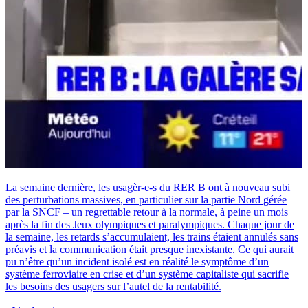
La semaine dernière, les usagèr-e-s du RER B ont à nouveau subi
des perturbations massives, en particulier sur la partie Nord gérée
par la SNCF – un regrettable retour à la normale, à peine un mois
après la fin des Jeux olympiques et paralympiques. Chaque jour de
la semaine, les retards s’accumulaient, les trains étaient annulés sans
préavis et la communication était presque inexistante. Ce qui aurait
pu n’être qu’un incident isolé est en réalité le symptôme d’un
système ferroviaire en crise et d’un système capitaliste qui sacrifie
les besoins des usagers sur l’autel de la rentabilité.