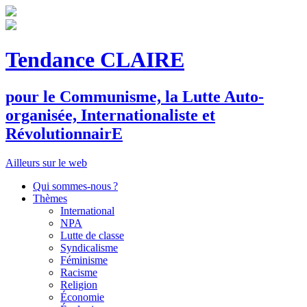
Tendance CLAIRE
pour le
C
ommunisme, la
L
utte
A
uto-
organisée,
I
nternationaliste et
R
évolutionnair
E
Ailleurs sur le web
Qui sommes-nous ?
Thèmes
International
NPA
Lutte de classe
Syndicalisme
Féminisme
Racisme
Religion
Économie