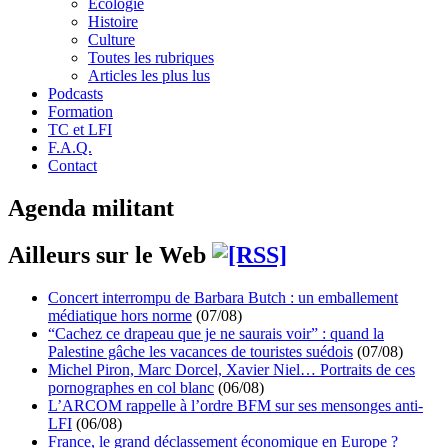
Écologie
Histoire
Culture
Toutes les rubriques
Articles les plus lus
Podcasts
Formation
TC et LFI
F.A.Q.
Contact
Agenda militant
Ailleurs sur le Web
Concert interrompu de Barbara Butch : un emballement
médiatique hors norme
(07/08)
“Cachez ce drapeau que je ne saurais voir” : quand la
Palestine gâche les vacances de touristes suédois
(07/08)
Michel Piron, Marc Dorcel, Xavier Niel… Portraits de ces
pornographes en col blanc
(06/08)
L’ARCOM rappelle à l’ordre BFM sur ses mensonges anti-
LFI
(06/08)
France, le grand déclassement économique en Europe ?