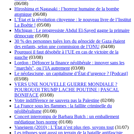
(06/08)
Hiroshima et Nagasaki : l’horreur humaine de la bombe
atomique
(06/08)
L’État et la révolution citoyenne : le nouveau livre de l’Institut
La Boétie !
(05/08)
Michigan : Le progressiste Abdul El-Sayed gagne la primaire
démocrate
(05/08)
30 % des personnes tuées lors du génocide de Gaza étaient
des enfants, selon une commission de l’ONU
(04/08)
Pourquoi il faut désobéir à l’UE en cas de victoire de la
gauche
(03/08)
Lordon : Défoncer la finance néolibérale : innover sans les
"marchés", ou l’IA autrement
(03/08)
Le néofascisme, un capitalisme d’État d’urgence ? [Podcast]
(03/08)
VERS UNE NOUVELLE GUERRE MONDIALE ?
POURQUOI TRUMP LACHE POUTINE | PASCAL
BONIFACE
(03/08)
Votre indifférence ne sauvera pas la Palestine
(02/08)
La France sous les flammes : la faillite criminelle du
néolibéralisme
(01/08)
Concert interrompu de Barbara Butch : un emballement
médiatique hors norme
(01/08)
Vaneigem (2010) : L’État n’est plus rien, soyons tout
(31/07)
Les tribunes sont aussi un terrain de la bataille antifasciste