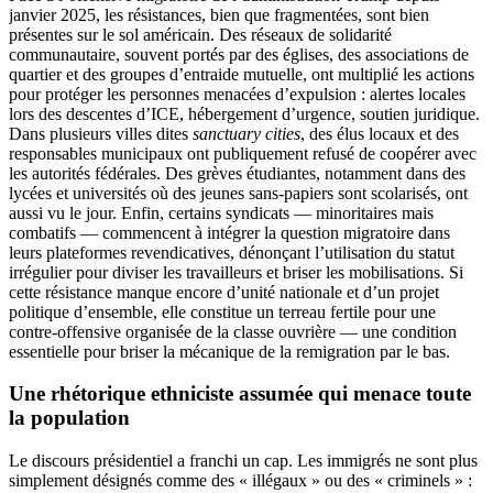
janvier 2025, les résistances, bien que fragmentées, sont bien
présentes sur le sol américain. Des réseaux de solidarité
communautaire, souvent portés par des églises, des associations de
quartier et des groupes d’entraide mutuelle, ont multiplié les actions
pour protéger les personnes menacées d’expulsion : alertes locales
lors des descentes d’ICE, hébergement d’urgence, soutien juridique.
Dans plusieurs villes dites
sanctuary cities
, des élus locaux et des
responsables municipaux ont publiquement refusé de coopérer avec
les autorités fédérales. Des grèves étudiantes, notamment dans des
lycées et universités où des jeunes sans-papiers sont scolarisés, ont
aussi vu le jour. Enfin, certains syndicats — minoritaires mais
combatifs — commencent à intégrer la question migratoire dans
leurs plateformes revendicatives, dénonçant l’utilisation du statut
irrégulier pour diviser les travailleurs et briser les mobilisations. Si
cette résistance manque encore d’unité nationale et d’un projet
politique d’ensemble, elle constitue un terreau fertile pour une
contre-offensive organisée de la classe ouvrière — une condition
essentielle pour briser la mécanique de la remigration par le bas.
Une rhétorique ethniciste assumée qui menace toute
la population
Le discours présidentiel a franchi un cap. Les immigrés ne sont plus
simplement désignés comme des « illégaux » ou des « criminels » :