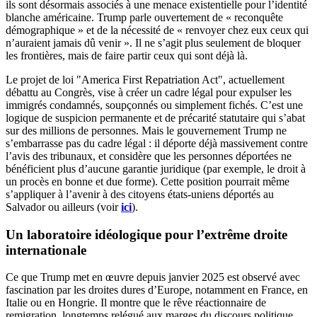
ils sont désormais associés à une menace existentielle pour l’identité
blanche américaine. Trump parle ouvertement de « reconquête
démographique » et de la nécessité de « renvoyer chez eux ceux qui
n’auraient jamais dû venir ». Il ne s’agit plus seulement de bloquer
les frontières, mais de faire partir ceux qui sont déjà là.
Le projet de loi "America First Repatriation Act", actuellement
débattu au Congrès, vise à créer un cadre légal pour expulser les
immigrés condamnés, soupçonnés ou simplement fichés. C’est une
logique de suspicion permanente et de précarité statutaire qui s’abat
sur des millions de personnes. Mais le gouvernement Trump ne
s’embarrasse pas du cadre légal : il déporte déjà massivement contre
l’avis des tribunaux, et considère que les personnes déportées ne
bénéficient plus d’aucune garantie juridique (par exemple, le droit à
un procès en bonne et due forme). Cette position pourrait même
s’appliquer à l’avenir à des citoyens états-uniens déportés au
Salvador ou ailleurs (voir
ici
).
Un laboratoire idéologique pour l’extrême droite
internationale
Ce que Trump met en œuvre depuis janvier 2025 est observé avec
fascination par les droites dures d’Europe, notamment en France, en
Italie ou en Hongrie. Il montre que le rêve réactionnaire de
remigration, longtemps relégué aux marges du discours politique,