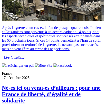
Après la guerre et un cessez-le-feu de presque quatre mois, Iraniens
et Étas-uniens sont parvenus à un accord-cadre de 14 points, dont
les aspects techniques et spécifiques sont censés être finalisés dans
les 60 prochains jours. Si ces 14 points permettent à l’Iran de sortir
provisoirement renforcé de la guerre, ils ne sont pas encore actés,
mais doivent l’être au terme des négociations.
Lire la suite...
France
17 décembre 2025
Né-es ici ou venu-es d’ailleurs : pour une
France de liberté, d’égalité et de
solidarité