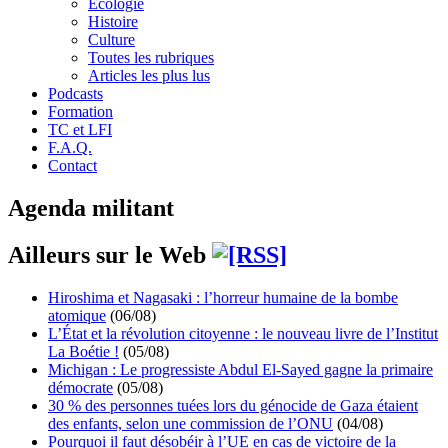
Écologie
Histoire
Culture
Toutes les rubriques
Articles les plus lus
Podcasts
Formation
TC et LFI
F.A.Q.
Contact
Agenda militant
Ailleurs sur le Web
Hiroshima et Nagasaki : l’horreur humaine de la bombe
atomique
(06/08)
L’État et la révolution citoyenne : le nouveau livre de l’Institut
La Boétie !
(05/08)
Michigan : Le progressiste Abdul El-Sayed gagne la primaire
démocrate
(05/08)
30 % des personnes tuées lors du génocide de Gaza étaient
des enfants, selon une commission de l’ONU
(04/08)
Pourquoi il faut désobéir à l’UE en cas de victoire de la