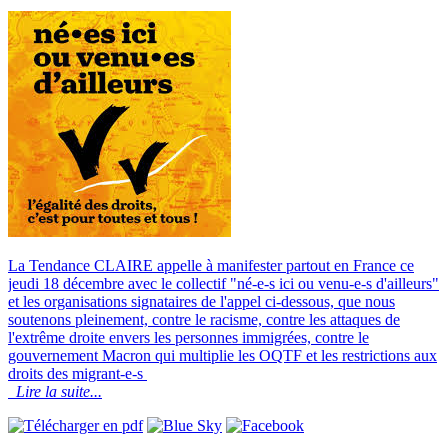
La Tendance CLAIRE appelle à manifester partout en France ce
jeudi 18 décembre avec le collectif "né-e-s ici ou venu-e-s d'ailleurs"
et les organisations signataires de l'appel ci-dessous, que nous
soutenons pleinement, contre le racisme, contre les attaques de
l'extrême droite envers les personnes immigrées, contre le
gouvernement Macron qui multiplie les OQTF et les restrictions aux
droits des migrant-e-s
Lire la suite...