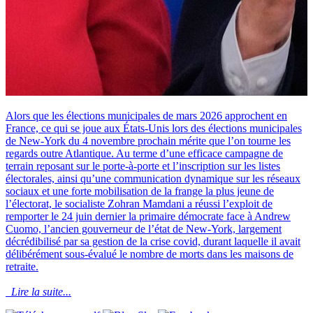
Alors que les élections municipales de mars 2026 approchent en
France, ce qui se joue aux États-Unis lors des élections municipales
de New-York du 4 novembre prochain mérite que l’on tourne les
regards outre Atlantique. Au terme d’une efficace campagne de
terrain reposant sur le porte-à-porte et l’inscription sur les listes
électorales, ainsi qu’une communication dynamique sur les réseaux
sociaux et une forte mobilisation de la frange la plus jeune de
l’électorat, le socialiste Zohran Mamdani a réussi l’exploit de
remporter le 24 juin dernier la primaire démocrate face à Andrew
Cuomo, l’ancien gouverneur de l’état de New-York, largement
décrédibilisé par sa gestion de la crise covid, durant laquelle il avait
délibérément sous-évalué le nombre de morts dans les maisons de
retraite.
Lire la suite...