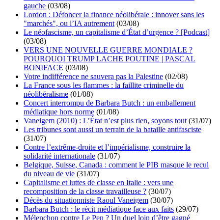
gauche
(03/08)
Lordon : Défoncer la finance néolibérale : innover sans les
"marchés", ou l’IA autrement
(03/08)
Le néofascisme, un capitalisme d’État d’urgence ? [Podcast]
(03/08)
VERS UNE NOUVELLE GUERRE MONDIALE ?
POURQUOI TRUMP LACHE POUTINE | PASCAL
BONIFACE
(03/08)
Votre indifférence ne sauvera pas la Palestine
(02/08)
La France sous les flammes : la faillite criminelle du
néolibéralisme
(01/08)
Concert interrompu de Barbara Butch : un emballement
médiatique hors norme
(01/08)
Vaneigem (2010) : L’État n’est plus rien, soyons tout
(31/07)
Les tribunes sont aussi un terrain de la bataille antifasciste
(31/07)
Contre l’extrême-droite et l’impérialisme, construire la
solidarité internationale
(31/07)
Belgique, Suisse, Canada : comment le PIB masque le recul
du niveau de vie
(31/07)
Capitalisme et luttes de classe en Italie : vers une
recomposition de la classe travailleuse ?
(30/07)
Décès du situationniste Raoul Vaneigem
(30/07)
Barbara Butch : le récit médiatique face aux faits
(29/07)
Mélenchon contre Le Pen ? Un duel loin d’être gagné