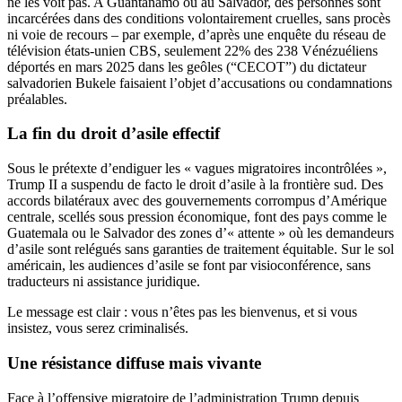
ne les voit pas. A Guantanamo ou au Salvador, des personnes sont
incarcérées dans des conditions volontairement cruelles, sans procès
ni voie de recours – par exemple, d’après une enquête du réseau de
télévision états-unien CBS, seulement 22% des 238 Vénézuéliens
déportés en mars 2025 dans les geôles (“CECOT”) du dictateur
salvadorien Bukele faisaient l’objet d’accusations ou condamnations
préalables.
La fin du droit d’asile effectif
Sous le prétexte d’endiguer les « vagues migratoires incontrôlées »,
Trump II a suspendu de facto le droit d’asile à la frontière sud. Des
accords bilatéraux avec des gouvernements corrompus d’Amérique
centrale, scellés sous pression économique, font des pays comme le
Guatemala ou le Salvador des zones d’« attente » où les demandeurs
d’asile sont relégués sans garanties de traitement équitable. Sur le sol
américain, les audiences d’asile se font par visioconférence, sans
traducteurs ni assistance juridique.
Le message est clair : vous n’êtes pas les bienvenus, et si vous
insistez, vous serez criminalisés.
Une résistance diffuse mais vivante
Face à l’offensive migratoire de l’administration Trump depuis