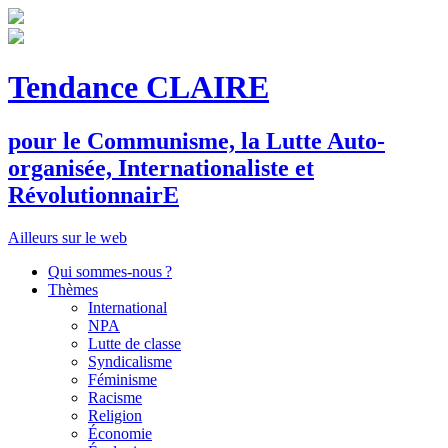
Tendance CLAIRE
pour le
C
ommunisme, la
L
utte
A
uto-
organisée,
I
nternationaliste et
R
évolutionnair
E
Ailleurs sur le web
Qui sommes-nous ?
Thèmes
International
NPA
Lutte de classe
Syndicalisme
Féminisme
Racisme
Religion
Économie