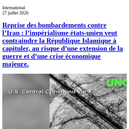
International
27 juillet 2026
Reprise des bombardements contre
l’Iran : l’impérialisme états-unien veut
contraindre la République Islamique à
capituler, au risque d’une extension de la
guerre et d’une crise économique
majeure.