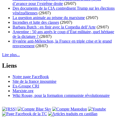
d’avance pour l’extrême droite
(29/07)
Des documents de la CIA contredisent Trump sur les élections
vénézuéliennes
(29/07)
La question animale au prisme du marxisme
(29/07)
Incendies et lutte des classes
(29/07)
Barbara Butch : en finir avec la Comedia dell’Arte
(29/07)
Argentine : 50 ans après le coup d’État militaire, quel héritage
de la dictature ?
(28/07)
Hystérie anti-Mélenchon, la France en triple crise et le grand
renversement
(28/07)
Lire plus...
Liens
Notre page FaceBook
Site de la france insoumise
Ex-Groupe CRI
Marxiste.org
Wiki Rouge, pour la formation communiste révolutionnaire