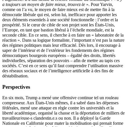
a toujours un moyen de faire mieux, trouvez-le
». Pour Yarvin,
comme on l’a vu, le moyen de faire mieux est de mettre fin à la
démocratie libérale qui est, selon lui, inefficace pour apporter les
deux éléments essentiels à une société fonctionnelle : l’ordre et la
prospérité. Si le cœur de cible de son projet sont les États-Unis,
l’Europe, en tant que bastion libéral à l’échelle mondiale, est la
seconde cible. En ce sens, il cherche à en faire un « laboratoire de la
réaction ». Dans sa logique formaliste, l’important n’est pas la nature
des régimes politiques mais leur efficacité. Dès lors, il encourage à
saper de l’intérieur et de l’extérieur les fondements des régimes
démocratiques bourgeois européens – égalité des droits, libertés
individuelles, séparation des pouvoirs – afin de mettre au tapis ces
sociétés. C’est en ce sens qu’il faut comprendre l’utilisation massive
des réseaux sociaux et de l’intelligence artificielle à des fins de
déstabilisation.
Perspectives
En six mois, Trump a mené une offensive continue tel un rouleau
compresseur. Aux États-Unis mêmes, il a sabré dans les dépenses
fédérales, mené une attaque en règle contre les universités et la
liberté académique, organisé la chasse et la déportation de milliers de
travailleur/euse-s clandestin.e.s ou non. Il a déployé la Garde
Nationale en Californie pour mater la mobilisation qui prenait forme