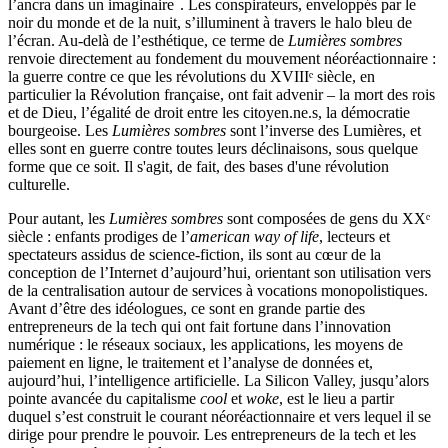
l’ancra dans un imaginaire
. Les conspirateurs, enveloppés par le
noir du monde et de la nuit, s’illuminent à travers le halo bleu de
l’écran. Au-delà de l’esthétique, ce terme de
Lumières sombres
renvoie directement au fondement du mouvement néoréactionnaire :
la guerre contre ce que les révolutions du XVIIIᵉ siècle, en
particulier la Révolution française, ont fait advenir – la mort des rois
et de Dieu, l’égalité de droit entre les citoyen.ne.s, la démocratie
bourgeoise. Les
Lumières sombres
sont l’inverse des Lumières, et
elles sont en guerre contre toutes leurs déclinaisons, sous quelque
forme que ce soit. Il s'agit, de fait, des bases d'une révolution
culturelle.
Pour autant, les
Lumières sombres
sont composées de gens du XXᵉ
siècle : enfants prodiges de
l’
american way of life
, lecteurs et
spectateurs assidus de science-fiction, ils sont au cœur de la
conception de l’Internet d’aujourd’hui, orientant son utilisation vers
de la centralisation autour de services à vocations monopolistiques.
Avant d’être des idéologues, ce sont en grande partie des
entrepreneurs de la tech qui ont fait fortune dans l’innovation
numérique : le réseaux sociaux, les applications, les moyens de
paiement en ligne, le traitement et l’analyse de données et,
aujourd’hui, l’intelligence artificielle. La Silicon Valley, jusqu’alors
pointe avancée du capitalisme
cool
et
woke
,
est le lieu a partir
duquel s’est construit le courant néoréactionnaire et vers lequel il se
dirige pour prendre le pouvoir. Les entrepreneurs de la tech et les