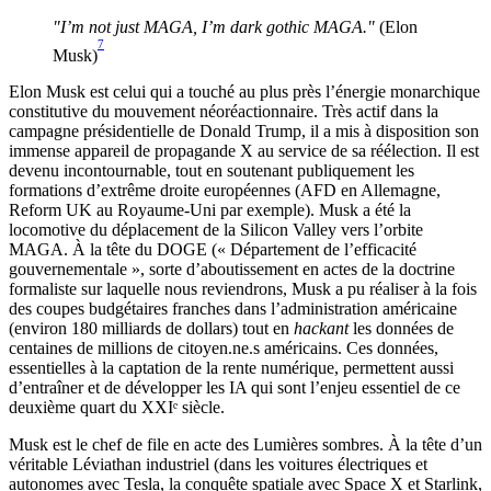
"I’m not just MAGA, I’m dark gothic MAGA."
(Elon
7
Musk)
Elon Musk est celui qui a touché au plus près l’énergie monarchique
constitutive du mouvement néoréactionnaire. Très actif dans la
campagne présidentielle de Donald Trump, il a mis à disposition son
immense appareil de propagande X au service de sa réélection. Il est
devenu incontournable, tout en soutenant publiquement les
formations d’extrême droite européennes (AFD en Allemagne,
Reform UK au Royaume-Uni par exemple). Musk a été la
locomotive du déplacement de la Silicon Valley vers l’orbite
MAGA. À la tête du DOGE (« Département de l’efficacité
gouvernementale », sorte d’aboutissement en actes de la doctrine
formaliste sur laquelle nous reviendrons, Musk a pu réaliser à la fois
des coupes budgétaires franches dans l’administration américaine
(environ 180 milliards de dollars) tout en
hackant
les données de
centaines de millions de citoyen.ne.s américains. Ces données,
essentielles à la captation de la rente numérique, permettent aussi
d’entraîner et de développer les IA qui sont l’enjeu essentiel de ce
deuxième quart du XXIᵉ siècle.
Musk est le chef de file en acte des Lumières sombres. À la tête d’un
véritable Léviathan industriel (dans les voitures électriques et
autonomes avec Tesla, la conquête spatiale avec Space X et Starlink,