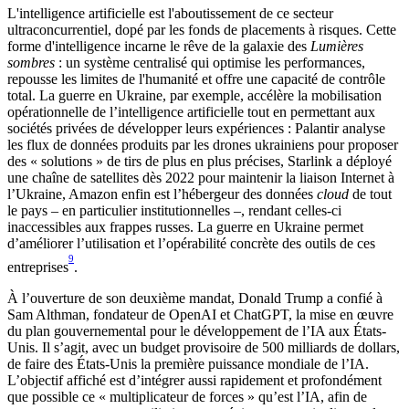
L'intelligence artificielle est l'aboutissement de ce secteur
ultraconcurrentiel, dopé par les fonds de placements à risques. Cette
forme d'intelligence incarne le rêve de la galaxie des
Lumières
sombres
: un système centralisé qui optimise les performances,
repousse les limites de l'humanité et offre une capacité de contrôle
total. La guerre en Ukraine, par exemple, accélère la mobilisation
opérationnelle de l’intelligence artificielle tout en permettant aux
sociétés privées de développer leurs expériences : Palantir analyse
les flux de données produits par les drones ukrainiens pour proposer
des « solutions » de tirs de plus en plus précises, Starlink a déployé
une chaîne de satellites dès 2022 pour maintenir la liaison Internet à
l’Ukraine, Amazon enfin est l’hébergeur des données
cloud
de tout
le pays – en particulier institutionnelles –, rendant celles-ci
inaccessibles aux frappes russes. La guerre en Ukraine permet
d’améliorer l’utilisation et l’opérabilité concrète des outils de ces
9
entreprises
.
À l’ouverture de son deuxième mandat, Donald Trump a confié à
Sam Althman, fondateur de OpenAI et ChatGPT, la mise en œuvre
du plan gouvernemental pour le développement de l’IA aux États-
Unis. Il s’agit, avec un budget provisoire de 500 milliards de dollars,
de faire des États-Unis la première puissance mondiale de l’IA.
L’objectif affiché est d’intégrer aussi rapidement et profondément
que possible ce « multiplicateur de forces » qu’est l’IA, afin de