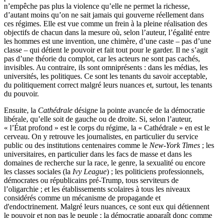
n’empêche pas plus la violence qu’elle ne permet la richesse,
d’autant moins qu’on ne sait jamais qui gouverne réellement dans
ces régimes. Elle est vue comme un frein à la pleine réalisation des
objectifs de chacun dans la mesure où, selon l’auteur, l’égalité entre
les hommes est une invention, une chimère, d’une caste – pas d’une
classe – qui détient le pouvoir et fait tout pour le garder. Il ne s’agit
pas d’une théorie du complot, car les acteurs ne sont pas cachés,
invisibles. Au contraire, ils sont omniprésents : dans les médias, les
universités, les politiques. Ce sont les tenants du savoir acceptable,
du politiquement correct malgré leurs nuances et, surtout, les tenants
du pouvoir.
Ensuite, la
Cathédrale
désigne la pointe avancée de la démocratie
libérale, qu’elle soit de gauche ou de droite. Si, selon l’auteur,
« l’État profond » est le corps du régime, la « Cathédrale » en est le
cerveau. On y retrouve les journalistes, en particulier du service
public ou des institutions centenaires comme le
New-York Times
; les
universitaires, en particulier dans les facs de masse et dans les
domaines de recherche sur la race, le genre, la sexualité ou encore
les classes sociales (la
Ivy League
) ; les politiciens professionnels,
démocrates ou républicains pré-Trump, tous serviteurs de
l’oligarchie ; et les établissements scolaires à tous les niveaux
considérés comme un mécanisme de propagande et
d'endoctrinement. Malgré leurs nuances, ce sont eux qui détiennent
le pouvoir et non pas le peuple : la démocratie apparaît donc comme