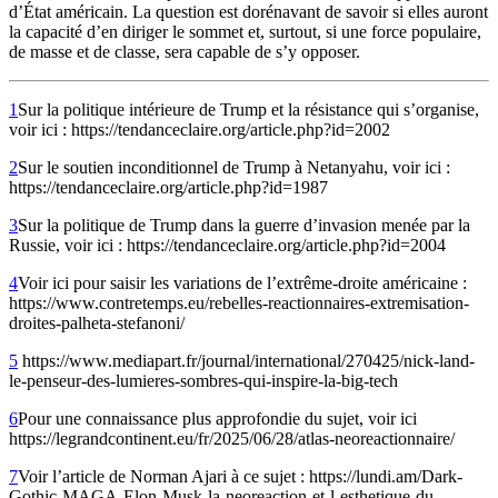
d’État américain. La question est dorénavant de savoir si elles auront
la capacité d’en diriger le sommet et, surtout, si une force populaire,
de masse et de classe, sera capable de s’y opposer.
1
Sur la politique intérieure de Trump et la résistance qui s’organise,
voir ici : https://tendanceclaire.org/article.php?id=2002
2
Sur le soutien inconditionnel de Trump à Netanyahu, voir ici :
https://tendanceclaire.org/article.php?id=1987
3
Sur la politique de Trump dans la guerre d’invasion menée par la
Russie, voir ici : https://tendanceclaire.org/article.php?id=2004
4
Voir ici pour saisir les variations de l’extrême-droite américaine :
https://www.contretemps.eu/rebelles-reactionnaires-extremisation-
droites-palheta-stefanoni/
5
https://www.mediapart.fr/journal/international/270425/nick-land-
le-penseur-des-lumieres-sombres-qui-inspire-la-big-tech
6
Pour une connaissance plus approfondie du sujet, voir ici
https://legrandcontinent.eu/fr/2025/06/28/atlas-neoreactionnaire/
7
Voir l’article de Norman Ajari à ce sujet : https://lundi.am/Dark-
Gothic-MAGA-Elon-Musk-la-neoreaction-et-l-esthetique-du-