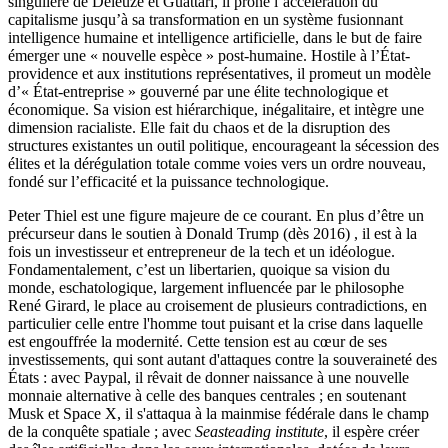
singulière de Deleuze et Guattari, il prône l’accélération du
capitalisme jusqu’à sa transformation en un système fusionnant
intelligence humaine et intelligence artificielle, dans le but de faire
émerger une « nouvelle espèce » post-humaine. Hostile à l’État-
providence et aux institutions représentatives, il promeut un modèle
d’« État-entreprise » gouverné par une élite technologique et
économique. Sa vision est hiérarchique, inégalitaire, et intègre une
dimension racialiste. Elle fait du chaos et de la disruption des
structures existantes un outil politique, encourageant la sécession des
élites et la dérégulation totale comme voies vers un ordre nouveau,
fondé sur l’efficacité et la puissance technologique.
Peter Thiel est une figure majeure de ce courant. En plus d’être un
précurseur dans le soutien à Donald Trump (dès 2016) , il est à la
fois un investisseur et entrepreneur de la tech et un idéologue.
Fondamentalement, c’est un libertarien, quoique sa vision du
monde, eschatologique, largement influencée par le philosophe
René Girard, le place au croisement de plusieurs contradictions, en
particulier celle entre l'homme tout puisant et la crise dans laquelle
est engouffrée la modernité. Cette tension est au cœur de ses
investissements, qui sont autant d'attaques contre la souveraineté des
États : avec Paypal, il rêvait de donner naissance à une nouvelle
monnaie alternative à celle des banques centrales ; en soutenant
Musk et Space X, il s'attaqua à la mainmise fédérale dans le champ
de la conquête spatiale ; avec
Seasteading institute
, il espère créer