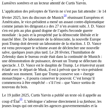
Lumières sombres
et un lecteur attentif de Curtis Yarvin.
L’application des préceptes de Yarvin ne s’est pas fait attendre : le 14
14
février 2025, lors du discours de Munich
réunissant Européens et
Américains, le vice-président a mené un assaut contre-diplomatique
comme jamais les dirigeant.e.s des 27 n’en avaient subi. J. D. Vance
s'en est pris au plus grand dogme de l’après-Seconde guerre
mondiale : la paix et la prospérité par la démocratie libérale et le
marché libre. De laboratoire de la démocratie, la nouvelle Europe
post-Trump doit devenir un laboratoire de la réaction. J. D. Vance
est venu provoquer le schisme avant de déclencher une nouvelle
salve, quelques jours plus tard. Le 28 février, l’humiliation de
Zelensky dans le bureau ovale était dans la continuité de Munich :
une démonstration de puissance, devant un Trump se délectant du
spectacle. J. D. Vance est le dauphin de Trump. Le
triumvirat
ayant
éclaté avec le départ de Musk, il est à prévoir que le vice-président
attende son moment. Tant que Trump conserve son « énergie
monarchique », il pourra conserver le pouvoir. C’est lorsqu’il
commencera à être empêché – s’il l’est – que Vance sortira de
nouveau du bois.
Le 19 juillet 2025, Curtis Yarvin a publié un texte où il appelle au
15
coup d’État
. L’idéologue s’adresse directement à sa
fanbase
, les
jeunes loups qui ont envahi les agences gouvernementales et la