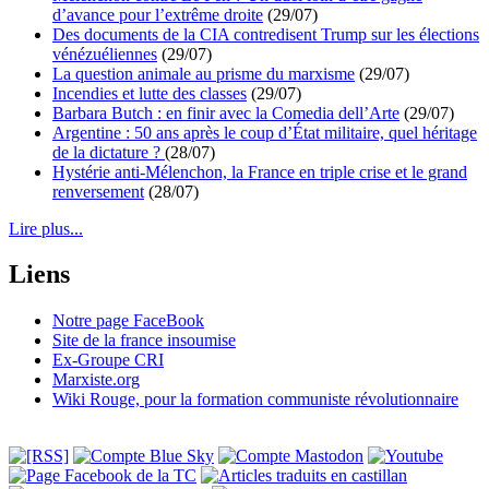
d’avance pour l’extrême droite
(29/07)
Des documents de la CIA contredisent Trump sur les élections
vénézuéliennes
(29/07)
La question animale au prisme du marxisme
(29/07)
Incendies et lutte des classes
(29/07)
Barbara Butch : en finir avec la Comedia dell’Arte
(29/07)
Argentine : 50 ans après le coup d’État militaire, quel héritage
de la dictature ?
(28/07)
Hystérie anti-Mélenchon, la France en triple crise et le grand
renversement
(28/07)
Lire plus...
Liens
Notre page FaceBook
Site de la france insoumise
Ex-Groupe CRI
Marxiste.org
Wiki Rouge, pour la formation communiste révolutionnaire