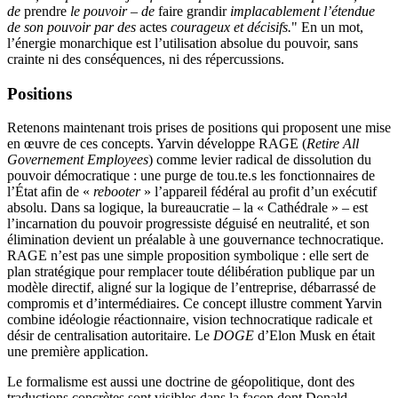
de
prendre
le pouvoir
–
de
faire grandir
implacablement
l’étendue
de son pouvoir par des
actes
courageux et décisifs.
" En un mot,
l’énergie monarchique est l’utilisation absolue du pouvoir, sans
crainte ni des conséquences, ni des répercussions.
Positions
Retenons maintenant trois prises de positions qui proposent une mise
en œuvre de ces concepts. Yarvin développe RAGE (
Retire All
Governement Employees
) comme levier radical de dissolution du
pouvoir démocratique : une purge de tou.te.s les fonctionnaires de
l’État afin de «
rebooter
» l’appareil fédéral au profit d’un exécutif
absolu. Dans sa logique, la bureaucratie – la « Cathédrale » – est
l’incarnation du pouvoir progressiste déguisé en neutralité, et son
élimination devient un préalable à une gouvernance technocratique.
RAGE n’est pas une simple proposition symbolique : elle sert de
plan stratégique pour remplacer toute délibération publique par un
modèle directif, aligné sur la logique de l’entreprise, débarrassé de
compromis et d’intermédiaires. Ce concept illustre comment Yarvin
combine idéologie réactionnaire, vision technocratique radicale et
désir de centralisation autoritaire. Le
DOGE
d’Elon Musk en était
une première application.
Le formalisme est aussi une doctrine de géopolitique, dont des
traductions concrètes sont visibles dans la façon dont Donald