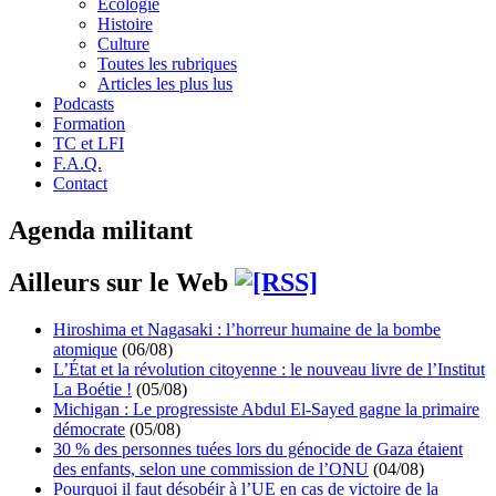
Écologie
Histoire
Culture
Toutes les rubriques
Articles les plus lus
Podcasts
Formation
TC et LFI
F.A.Q.
Contact
Agenda militant
Ailleurs sur le Web
Hiroshima et Nagasaki : l’horreur humaine de la bombe
atomique
(06/08)
L’État et la révolution citoyenne : le nouveau livre de l’Institut
La Boétie !
(05/08)
Michigan : Le progressiste Abdul El-Sayed gagne la primaire
démocrate
(05/08)
30 % des personnes tuées lors du génocide de Gaza étaient
des enfants, selon une commission de l’ONU
(04/08)
Pourquoi il faut désobéir à l’UE en cas de victoire de la