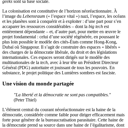
geeks
sont sa base sociale.
La colonisation est constitutive de l’horizon néoréactionnaire. À
l’image du
Lebensraum
(« l’espace vital ») nazi, l’espace, les océans
et les planètes sont à conquérir et à exploiter : d’une part pour s’en
accaparer les ressources considérables – dont la
big tech
est
entièrement dépendante – et, d’autre part, pour mettre en œuvre le
projet fondamental : celui d’une société régénérée, en poussant le
plus loin possible le modèle des cités-États comme Hong-Kong,
Dubaï où Singapour. Il s’agit de construire des espaces « libérés »
des charges de la démocratie libérale, du droit et des législations
internationales. Ces espaces seront dirigés sur le modèle des
multinationales de la
tech
, avec à leur tête un Président Directeur
Général (PDG) autoritaire et jouissant de tous les pouvoirs. En
substance, le projet politique des Lumières sombres est fasciste.
Une vision du monde partagée
"La liberté et la démocratie ne sont pas compatibles."
(Peter Thiel)
L’élément central du courant néoréactionnaire est la haine de la
démocratie, considérée comme faible pour diriger efficacement mais
forte pour générer de la bureaucratisation parasitaire. Cette haine de
la démocratie prend sa source dans une haine de l’égalitarisme, dont