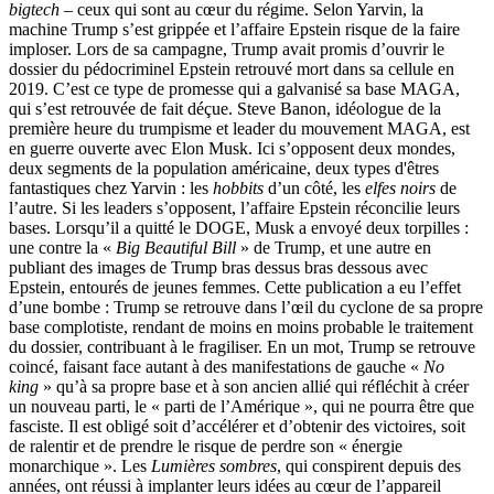
bigtech –
ceux qui sont au cœur du régime. Selon Yarvin, la
machine Trump s’est grippée et l’affaire Epstein risque de la faire
imploser. Lors de sa campagne, Trump avait promis d’ouvrir le
dossier du pédocriminel Epstein retrouvé mort dans sa cellule en
2019. C’est ce type de promesse qui a galvanisé sa base MAGA,
qui s’est retrouvée de fait déçue. Steve Banon, idéologue de la
première heure du trumpisme et leader du mouvement MAGA, est
en guerre ouverte avec Elon Musk. Ici s’opposent deux mondes,
deux segments de la population américaine, deux types d'êtres
fantastiques chez Yarvin : les
hobbits
d’un côté, les
elfes noirs
de
l’autre. Si les leaders s’opposent, l’affaire Epstein réconcilie leurs
bases. Lorsqu’il a quitté le DOGE, Musk a envoyé deux torpilles :
une contre la «
Big Beautiful Bill
» de Trump, et une autre en
publiant des images de Trump bras dessus bras dessous avec
Epstein, entourés de jeunes femmes. Cette publication a eu l’effet
d’une bombe : Trump se retrouve dans l’œil du cyclone de sa propre
base complotiste, rendant de moins en moins probable le traitement
du dossier, contribuant à le fragiliser. En un mot, Trump se retrouve
coincé, faisant face autant à des manifestations de gauche «
No
king
» qu’à sa propre base et à son ancien allié qui réfléchit à créer
un nouveau parti, le « parti de l’Amérique », qui ne pourra être que
fasciste. Il est obligé soit d’accélérer et d’obtenir des victoires, soit
de ralentir et de prendre le risque de perdre son « énergie
monarchique ». Les
Lumières sombres
, qui conspirent depuis des
années, ont réussi à implanter leurs idées au cœur de l’appareil