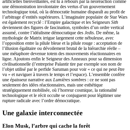
artificielles bienveillantes, est lu à rebours par la néoréaction comme
une démonstration involontaire des vertus d’un gouvernement
technologique total, où la démocratie humaine disparaît au profit de
l’arbitrage d’entités supérieures. L’imaginaire populaire de Star Wars
est également recyclé : l’Empire galactique et les Seigneurs
Sith
deviennent des figures de fascination, symboles d’un ordre vertical
assumé, contre l’idéalisme démocratique des
Jedis
. De même, la
mythologie de Matrix irrigue largement cette nébuleuse, avec
l’opposition entre la pilule bleue et la pilule rouge : acceptation de
l’illusion égalitaire ou dévoilement brutal de la hiérarchie réelle –
une métaphore devenue totem des mouvements réactionnaires en
ligne. Ajoutons enfin le Seigneur des Anneaux pour sa dimension
civilisationnelle (l’entreprise Palantir tire par exemple son nom de
l’objet utilisé par le perfide Saruman pour voir « ce qui ne peut être
vu » et naviguer à travers le temps et l’espace). L’ensemble confère
une épaisseur narrative aux
Lumières sombres
: ce ne sont pas
seulement des idées réactionnaires, mais une esthétique
stratégiquement mobilisée, où l’horreur cosmique, la rationalité
technologique et le récit occulte se conjuguent pour légitimer une
rupture radicale avec l’ordre démocratique.
Une galaxie interconnectée
Elon Musk, l’arbre qui cache la forêt