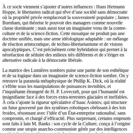
À ce socle viennent s’ajouter d’autres influences : Hans Hermann
Hoppe, le libertarien radical qui rêve d’une société sans démocratie
où la propriété privée remplacerait la souveraineté populaire ; James
Burnham, qui théorise le pouvoir des managers comme nouvelle
classe dominante ; mais aussi tout un imaginaire venu de la contre-
culture et de la science-fiction. Cette mosaïque ne produit pas une
doctrine unifiée, mais une arme idéologique adaptable : un mélange
de réaction aristocratique, de techno-libertarianisme et de visions
apocalyptiques. C’est précisément cette hybridation qui permet à la
néoréaction de séduire des milieux très différents et de s’ériger en
alternative radicale à la démocratie libérale.
La matrice des Lumières sombres puise une partie de son esthétique
et de sa logique dans un imaginaire de science-fiction sombre. On y
retrouve la paranoïa métaphysique de Phillip K. Dick, où la réalité
s’effrite sous les manipulations de puissances invisibles, et
l’inquiétante étrangeté de H. P. Lovecraft, pour qui l’humanité est
insignifiante face à des forces extra-terrestres glaciales et ineffables.
À cela s’ajoute la rigueur spéculative d’Isaac Asimov, qui structure
un futur gouverné par des systèmes robotiques obéissant à des lois
froides, résonnant avec l’idée d’un État-entreprise rationalisé, sans
compromis, et chargé d’efficacité. Plus surprenant, certains emprunts
sont faits à Iain M. Banks : son cycle de la Culture, conçu à l’origine
comme une utopie anarcho-communiste gérée par des intelligences