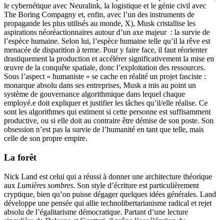
le cybernétique avec Neuralink, la logistique et le génie civil avec
The Boring Compagny et, enfin, avec l’un des instruments de
propagande les plus utilisés au monde, X), Musk cristallise les
aspirations néoréactionnaires autour d’un axe majeur : la survie de
l’espèce humaine. Selon lui, l’espèce humaine telle qu’il la rêve est
menacée de disparition à terme. Pour y faire face, il faut réorienter
drastiquement la production et accélérer significativement la mise en
œuvre de la conquête spatiale, donc l’exploitation des ressources.
Sous l’aspect « humaniste » se cache en réalité un projet fasciste :
monarque absolu dans ses entreprises, Musk a mis au point un
système de gouvernance algorithmique dans lequel chaque
employé.e doit expliquer et justifier les tâches qu’il/elle réalise. Ce
sont les algorithmes qui estiment si cette personne est suffisamment
productive, ou si elle doit au contraire être démise de son poste. Son
obsession n’est pas la survie de l’humanité en tant que telle, mais
celle de son propre empire.
La forêt
Nick Land est celui qui a réussi à donner une architecture théorique
aux
Lumières sombres
. Son style d’écriture est particulièrement
cryptique, bien qu’on puisse dégager quelques idées générales. Land
développe une pensée qui allie technolibertarianisme radical et rejet
absolu de l’égalitarisme démocratique. Partant d’une lecture