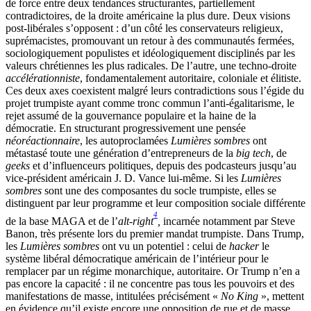
de force entre deux tendances structurantes, partiellement
contradictoires, de la droite américaine la plus dure. Deux visions
post-libérales s’opposent : d’un côté les conservateurs religieux,
suprémacistes, promouvant un retour à des communautés fermées,
sociologiquement populistes et idéologiquement disciplinés par les
valeurs chrétiennes les plus radicales. De l’autre, une techno-droite
accélérationniste
, fondamentalement autoritaire, coloniale et élitiste.
Ces deux axes coexistent malgré leurs contradictions sous l’égide du
projet trumpiste ayant comme tronc commun l’anti-égalitarisme, le
rejet assumé de la gouvernance populaire et la haine de la
démocratie. En structurant progressivement une pensée
néoréactionnaire
, les autoproclamées
Lumières sombres
ont
métastasé toute une génération d’entrepreneurs de la
big tech
, de
geeks
et d’influenceurs politiques, depuis des podcasteurs jusqu’au
vice-président américain J. D. Vance lui-même. Si les
Lumières
sombres
sont une des composantes du socle trumpiste, elles se
distinguent par leur programme et leur composition sociale différente
4
de la base MAGA et de l’
alt-right
,
incarnée notamment par Steve
Banon, très présente lors du premier mandat trumpiste. Dans Trump,
les
Lumières sombres
ont vu un potentiel : celui de
hacker
le
système libéral démocratique américain de l’intérieur pour le
remplacer par un régime monarchique, autoritaire. Or Trump n’en a
pas encore la capacité : il ne concentre pas tous les pouvoirs et des
manifestations de masse, intitulées précisément «
No King
», mettent
en évidence qu’il existe encore une opposition de rue et de masse