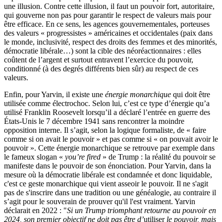
une illusion. Contre cette illusion, il faut un pouvoir fort, autoritaire,
qui gouverne non pas pour garantir le respect de valeurs mais pour
être efficace. En ce sens, les agences gouvernementales, porteuses
des valeurs « progressistes » américaines et occidentales (paix dans
le monde, inclusivité, respect des droits des femmes et des minorités,
démocratie libérale…) sont la cible des néoréactionnaires : elles
coûtent de l’argent et surtout entravent l’exercice du pouvoir,
conditionné (à des degrés différents bien sûr) au respect de ces
valeurs.
Enfin, pour Yarvin, il existe une
énergie monarchique
qui doit être
utilisée comme électrochoc. Selon lui, c’est ce type d’énergie qu’a
utilisé Franklin Roosevelt lorsqu’il a déclaré l’entrée en guerre des
États-Unis le 7 décembre 1941 sans rencontrer la moindre
opposition interne. Il s’agit, selon la logique formaliste, de « faire
comme si on avait le pouvoir » et pas comme si « on pouvait avoir le
pouvoir ». Cette énergie monarchique se retrouve par exemple dans
le fameux slogan «
you’re fired
» de Trump : la réalité du pouvoir se
manifeste dans le pouvoir de son énonciation. Pour Yarvin, dans la
mesure où la démocratie libérale est condamnée et donc liquidable,
c'est ce geste monarchique qui vient asseoir le pouvoir. Il ne s'agit
pas de s'inscrire dans une tradition ou une généalogie, au contraire il
s’agit pour le souverain de prouver qu'il l'est vraiment. Yarvin
déclarait en 2022 : "
Si un Trump triomphant retourne au pouvoir en
2024, son premier objectif ne doit pas être d’
utiliser
le pouvoir, mais