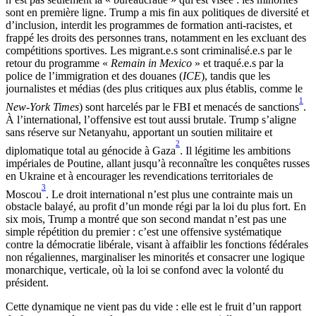
sont en première ligne. Trump a mis fin aux politiques de diversité et
d’inclusion, interdit les programmes de formation anti-racistes, et
frappé les droits des personnes trans, notamment en les excluant des
compétitions sportives. Les migrant.e.s sont criminalisé.e.s par le
retour du programme «
Remain in Mexico
» et traqué.e.s par la
police de l’immigration et des douanes (
ICE
), tandis que les
journalistes et médias (des plus critiques aux plus établis, comme le
1
New-York Times
) sont harcelés par le FBI et menacés de sanctions
.
À l’international, l’offensive est tout aussi brutale. Trump s’aligne
sans réserve sur Netanyahu, apportant un soutien militaire et
2
diplomatique total au génocide à Gaza
. Il légitime les ambitions
impériales de Poutine, allant jusqu’à reconnaître les conquêtes russes
en Ukraine et à encourager les revendications territoriales de
3
Moscou
. Le droit international n’est plus une contrainte mais un
obstacle balayé, au profit d’un monde régi par la loi du plus fort. En
six mois, Trump a montré que son second mandat n’est pas une
simple répétition du premier : c’est une offensive systématique
contre la démocratie libérale, visant à affaiblir les fonctions fédérales
non régaliennes, marginaliser les minorités et consacrer une logique
monarchique, verticale, où la loi se confond avec la volonté du
président.
Cette dynamique ne vient pas du vide : elle est le fruit d’un rapport