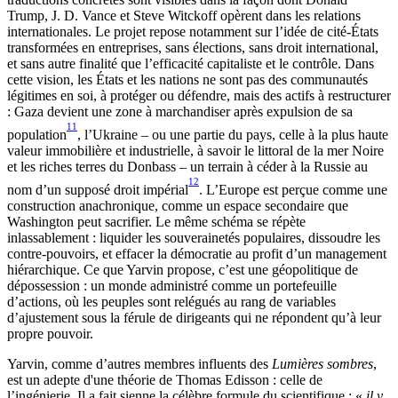
Trump, J. D. Vance et Steve Witckoff opèrent dans les relations
internationales. Le projet repose notamment sur l’idée de cité-États
transformées en entreprises, sans élections, sans droit international,
et sans autre finalité que l’efficacité capitaliste et le contrôle. Dans
cette vision, les États et les nations ne sont pas des communautés
légitimes en soi, à protéger ou défendre, mais des actifs à restructurer
: Gaza devient une zone à marchandiser après expulsion de sa
11
population
, l’Ukraine – ou une partie du pays, celle à la plus haute
valeur immobilière et industrielle, à savoir le littoral de la mer Noire
et les riches terres du Donbass – un terrain à céder à la Russie au
12
nom d’un supposé droit impérial
. L’Europe est perçue comme une
construction anachronique, comme un espace secondaire que
Washington peut sacrifier. Le même schéma se répète
inlassablement : liquider les souverainetés populaires, dissoudre les
contre-pouvoirs, et effacer la démocratie au profit d’un management
hiérarchique. Ce que Yarvin propose, c’est une géopolitique de
dépossession : un monde administré comme un portefeuille
d’actions, où les peuples sont relégués au rang de variables
d’ajustement sous la férule de dirigeants qui ne répondent qu’à leur
propre pouvoir.
Yarvin, comme d’autres membres influents des
Lumières sombres
,
est un adepte d'une théorie de Thomas Edisson : celle de
l’ingénierie. Il a fait sienne la célèbre formule du scientifique : «
il y