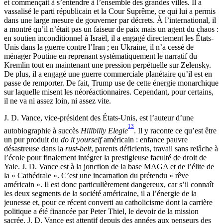
et commençait à s’entendre à l’ensemble des grandes villes. Il a
vassalisé le parti républicain et la Cour Suprême, ce qui lui a permis
dans une large mesure de gouverner par décrets. À l’international, il
a montré qu’il n’était pas un faiseur de paix mais un agent du chaos :
en soutien inconditionnel à Israël, il a engagé directement les États-
Unis dans la guerre contre l’Iran ; en Ukraine, il n’a cessé de
ménager Poutine en reprenant systématiquement le narratif du
Kremlin tout en maintenant une pression perpétuelle sur Zelensky.
De plus, il a engagé une guerre commerciale planétaire qu’il est en
passe de remporter. De fait, Trump use de cette énergie monarchique
sur laquelle misent les néoréactionnaires. Cependant, pour certains,
il ne va ni assez loin, ni assez vite.
J. D. Vance, vice-président des États-Unis, est l’auteur d’une
13
autobiographie à succès
Hillbilly Elegie
. Il y raconte ce qu’est être
un pur produit du
do it yourself
américain : enfance pauvre
désastreuse dans la
rust-belt
, parents déficients, travail sans relâche à
l’école pour finalement intégrer la prestigieuse faculté de droit de
Yale. J. D. Vance est à la jonction de la base MAGA et de l’élite de
la « Cathédrale ». C’est une incarnation du prétendu « rêve
américain ». Il est donc particulièrement dangereux, car s’il connaît
les deux segments de la société américaine, il a l’énergie de la
jeunesse et, pour ce récent converti au catholicisme dont la carrière
politique a été financée par Peter Thiel, le devoir de la mission
sacrée. J. D. Vance est attentif depuis des années aux penseurs des