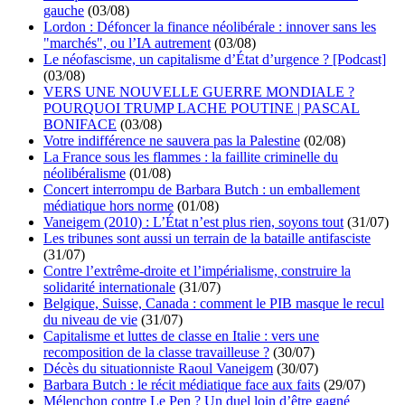
gauche
(03/08)
Lordon : Défoncer la finance néolibérale : innover sans les
"marchés", ou l’IA autrement
(03/08)
Le néofascisme, un capitalisme d’État d’urgence ? [Podcast]
(03/08)
VERS UNE NOUVELLE GUERRE MONDIALE ?
POURQUOI TRUMP LACHE POUTINE | PASCAL
BONIFACE
(03/08)
Votre indifférence ne sauvera pas la Palestine
(02/08)
La France sous les flammes : la faillite criminelle du
néolibéralisme
(01/08)
Concert interrompu de Barbara Butch : un emballement
médiatique hors norme
(01/08)
Vaneigem (2010) : L’État n’est plus rien, soyons tout
(31/07)
Les tribunes sont aussi un terrain de la bataille antifasciste
(31/07)
Contre l’extrême-droite et l’impérialisme, construire la
solidarité internationale
(31/07)
Belgique, Suisse, Canada : comment le PIB masque le recul
du niveau de vie
(31/07)
Capitalisme et luttes de classe en Italie : vers une
recomposition de la classe travailleuse ?
(30/07)
Décès du situationniste Raoul Vaneigem
(30/07)
Barbara Butch : le récit médiatique face aux faits
(29/07)
Mélenchon contre Le Pen ? Un duel loin d’être gagné