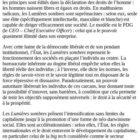
les principes sont édités dans la déclaration des droits de l’homme :
les hommes naissent libres et égaux en droits. En malthusiens
radicaux, les Lumières sombres sont suprémacistes : selon eux, seule
une élite (spécifiquement intellectuelle, masculine et blanche) est
capable de diriger efficacement une société. Le modèle est le PDG
(le
CEO –
Chief Executive Officer
) : celui qui a le pouvoir
quasiment illimité dans son entreprise.
Avec cette haine de la démocratie libérale et de son pendant
institutionnel, l’État, les
Lumières sombres
repensent le
fonctionnement des sociétés en plaçant l’individu au centre. La
bureaucratie inhérente au dogme libéral empêche selon elles la
liberté réelle des individus ; à l’inverse, elle dicte les normes, les
règles de savoir-vivre et le savoir légitime tout en disposant de la
force répressive et dissuasive. Paradoxalement, un pouvoir
autoritaire libérerait les individus de ces carcans, leur donnant toute
la possibilité d’innover, sans barrières, à condition que cela permette
de tenir les objectifs supposément universels : le droit à la sécurité et
à la prospérité.
Les
Lumières sombres
prônent l’intensification sans limites du
capitalisme jusqu’à la promotion d’une forme de néo-darwinisme
social. Elles sont accélérationnistes : selon elles, l’État, les règles
internationales et le droit entravent le développement du capitalisme,
en particulier celui de la
big tech
considérée comme le secteur