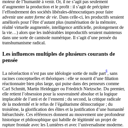
moteur de l’humanité à venir. Or, il ne s’agit pas seulement
d’augmenter la production et le profit : il s’agit de précipiter
l’effondrement des sociétés libérales-démocratiques pour faire
advenir une autre
forme de vie
. Dans celle-ci, les productifs seraient
améliorés pour l’être d’autant plus (numérisation de la mémoire,
réalité virtuelle augmentée, intelligence artificielle, prolongement de
la vie…) alors que les indésirables improductifs seraient maintenus
dans une sorte de camisole numérique. Il s’agit d’une pensée du
transhumanisme radical.
Les influences multiples de plusieurs courants de
pensée
6
La néoréaction n’est pas une idéologie sortie de nulle part
, sans
racines conceptuelles et théoriques : elle se nourrit d’une filiation
réactionnaire bien plus large, qui puise dans des penseurs comme
Carl Schmitt, Martin Heidegger ou Friedrich Nietzsche. Du premier,
elle retient l’obsession pour la souveraineté absolue et la logique
implacable de l’ami et de l’ennemi ; du second, la critique radicale
de la modernité et le refus de l’égalitarisme démocratique ; du
troisième, la glorification des élites et la justification d’une humanité
hiérarchisée. Ces références donnent au mouvement une profondeur
historique et philosophique qui habille de légitimité un projet de
rupture frontale avec les Lumières et avec l’universalisme moderne.