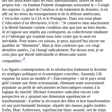
des îles artificielles dans les eaux internationales, dotées de leurs
propres lois ; en fondant
Palantir
(longtemps surnommé le « Google
des espions »), géant de l’analyse et du traitement de données, il est
allé sur les terres du renseignement et de la défense américaine,
c’est-à-dire contre la CIA et le Pentagone. Dans son essai phare
L’éducation d’un libertarien
, il écrit : "Je conserve mon attachement
à la liberté humaine comme condition sine qua non au bien absolu.
Je m’oppose aux impôts qui confisquent, au collectivisme totalitaire
et à l’idéologie qui voudrait nous faire croire que la mort est
inévitable. Pour toutes ces raisons, je peux aujourd’hui encore me
qualifier de “libertarien”. Mais je dois confesser que, ces vingt
dernières années, j’ai changé radicalement. Par-dessus tout, je ne
crois plus que liberté individuelle et démocratie soient
8
compatibles."
.
Les figures contemporaines de la néoréaction traduisent la doctrine
en stratégies politiques et économiques concrètes. Anomaly UK
esquisse lui aussi un modèle d’« État-entreprise » où le pays serait
géré comme une firme actionnariale, éliminant toute souveraineté
populaire au profit de mécanismes technocratiques soumis à la
logique du marché. Michael Anissimov radicalise encore cette
perspective en y ajoutant une dimension suprémaciste et
transhumaniste : il prône la sécession des élites et leur transformation
en une post-humanité bionique, séparée des masses jugées inutiles.
Enfin, Marc Andreessen, suprémaciste blanc assumé, sert de relais