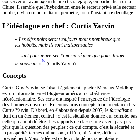
conserver un avantage militaire et stratégique, en particulier sur la
Chine. Il semble que l’hybridation entre le secteur privé et le secteur
public, civil comme militaire, permette, pour l’instant, ce décollage.
L’idéologue en chef : Curtis Yarvin
«
Les elfes noirs seront toujours moins nombreux que
les hobbits, mais ils sont indispensables
—
tant pour renverser l’ancien régime que pour diriger
10
le nouveau. »
(Curtis Yarvin)
Concepts
Curtis Guy Yarvin, se faisant également appeler Mencius Moldbug,
est un informaticien et blogueur américain d'obédience
néoréactionnaire. Ses écris ont inspiré l’émergence de l’idéologie
des Lumières obscures. Retenons trois concepts fondamentaux chez
Curtis Yarvin. D'abord, en élaboration depuis 2007, le
formalisme
tient en un élément central : c’est la situation donnée qui compte, pas
celle qui aurait dû être. Les rapports de classes n’existent pas, pas
plus que la question des peuples : ce qui compte, c’est la sécurité et
la prospérité, termes qui ne sont, ni l’un, ni l’autre, définis
précisément. Mais l’idée est celle-ci : la démocratie libérale