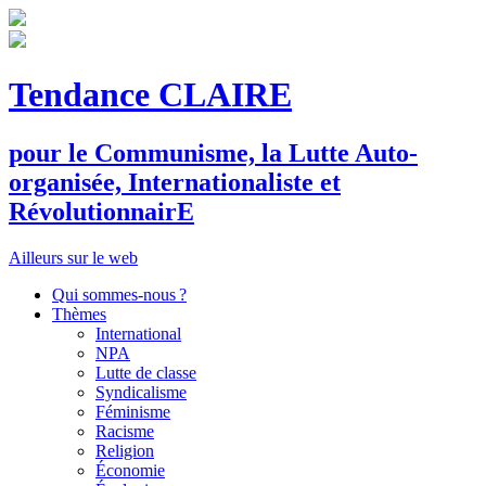
Tendance CLAIRE
pour le
C
ommunisme, la
L
utte
A
uto-
organisée,
I
nternationaliste et
R
évolutionnair
E
Ailleurs sur le web
Qui sommes-nous ?
Thèmes
International
NPA
Lutte de classe
Syndicalisme
Féminisme
Racisme
Religion
Économie