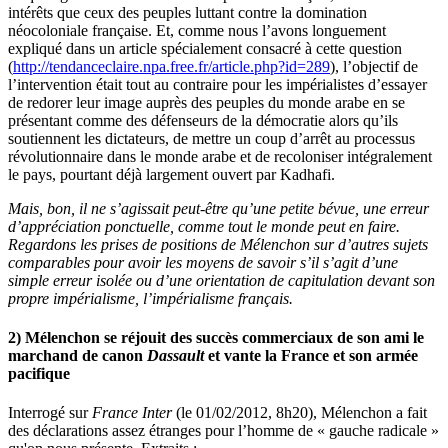
intérêts que ceux des peuples luttant contre la domination
néocoloniale française. Et, comme nous l’avons longuement
expliqué dans un article spécialement consacré à cette question
(
http://tendanceclaire.npa.free.fr/article.php?id=289
), l’objectif de
l’intervention était tout au contraire pour les impérialistes d’essayer
de redorer leur image auprès des peuples du monde arabe en se
présentant comme des défenseurs de la démocratie alors qu’ils
soutiennent les dictateurs, de mettre un coup d’arrêt au processus
révolutionnaire dans le monde arabe et de recoloniser intégralement
le pays, pourtant déjà largement ouvert par Kadhafi.
Mais, bon, il ne s’agissait peut-être qu’une petite bévue, une erreur
d’appréciation ponctuelle, comme tout le monde peut en faire.
Regardons les prises de positions de Mélenchon sur d’autres sujets
comparables pour avoir les moyens de savoir s’il s’agit d’une
simple erreur isolée ou d’une orientation de capitulation devant son
propre impérialisme, l’impérialisme français.
2) Mélenchon se réjouit des succès commerciaux de son ami le
marchand de canon
Dassault
et vante la France et son armée
pacifique
Interrogé sur
France Inter
(le 01/02/2012, 8h20), Mélenchon a fait
des déclarations assez étranges pour l’homme de « gauche radicale »