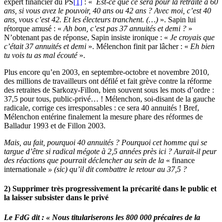
expert financier du PS
[1]
: «
Est-ce que ce sera pour la retraite à 60
ans, si vous avez le pouvoir, 40 ans ou 42 ans ? Avec moi, c’est 40
ans, vous c’est 42. Et les électeurs tranchent. (…)
». Sapin lui
rétorque amusé : «
Ah bon, c’est pas 37 annuités et demi ?
»
N’obtenant pas de réponse, Sapin insiste ironique : «
Je croyais que
c’était 37 annuités et demi
». Mélenchon finit par lâcher : «
Eh bien
tu vois tu as mal écouté
».
Plus encore qu’en 2003, en septembre-octobre et novembre 2010,
des millions de travailleurs ont défilé et fait grève contre la réforme
des retraites de Sarkozy-Fillon, bien souvent sous les mots d’ordre :
37,5 pour tous, public-privé… ! Mélenchon, soi-disant de la gauche
radicale, corrige ces irresponsables : ce sera 40 annuités ! Bref,
Mélenchon entérine finalement la mesure phare des réformes de
Balladur 1993 et de Fillon 2003.
Mais, au fait, pourquoi 40 annuités ? Pourquoi cet homme qui se
targue d’être si radical mégote à 2,5 années près ici ? Aurait-il peur
des réactions que pourrait déclencher au sein de la
« finance
internationale
» (sic) qu’il dit combattre le retour au 37,5 ?
2) Supprimer très progressivement la précarité dans le public et
la laisser subsister dans le privé
Le FdG dit : « Nous titulariserons les 800 000 précaires de la