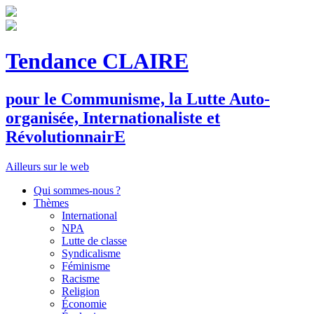
Tendance CLAIRE
pour le
C
ommunisme, la
L
utte
A
uto-
organisée,
I
nternationaliste et
R
évolutionnair
E
Ailleurs sur le web
Qui sommes-nous ?
Thèmes
International
NPA
Lutte de classe
Syndicalisme
Féminisme
Racisme
Religion
Économie