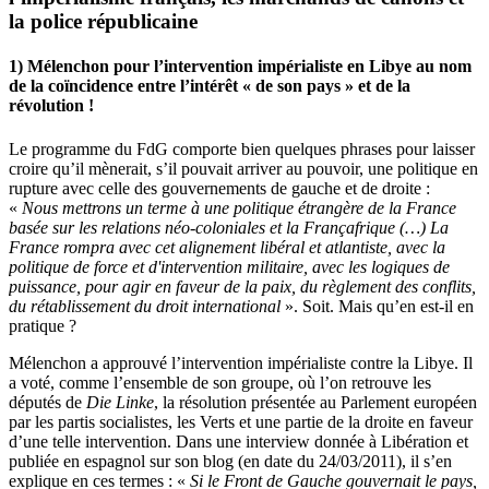
la police républicaine
1) Mélenchon pour l’intervention impérialiste en Libye au nom
de la coïncidence entre l’intérêt « de son pays » et de la
révolution !
Le programme du FdG comporte bien quelques phrases pour laisser
croire qu’il mènerait, s’il pouvait arriver au pouvoir, une politique en
rupture avec celle des gouvernements de gauche et de droite :
«
Nous mettrons un terme à une politique étrangère de la France
basée sur les relations néo-coloniales et la Françafrique (…) La
France rompra
avec
cet alignement libéral et atlantiste,
avec la
politique de force et d'intervention militaire, avec les logiques de
puissance
, pour agir en faveur de la paix,
du règlement des conflits,
du rétablissement du droit international
». Soit. Mais qu’en est-il en
pratique ?
Mélenchon a approuvé l’intervention impérialiste contre la Libye. Il
a voté, comme l’ensemble de son groupe, où l’on retrouve les
députés de
Die Linke
, la résolution présentée au Parlement européen
par les partis socialistes, les Verts et une partie de la droite en faveur
d’une telle intervention. Dans une interview donnée à Libération et
publiée en espagnol sur son blog (en date du 24/03/2011), il s’en
explique en ces termes : «
Si le Front de Gauche gouvernait le pays,