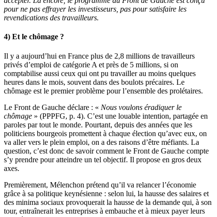
accepter. Là encore, le programme du Front de Gauche est conçu
pour ne pas effrayer les investisseurs, pas pour satisfaire les
revendications des travailleurs.
4) Et le chômage ?
Il y a aujourd’hui en France plus de 2,8 millions de travailleurs
privés d’emploi de catégorie A et près de 5 millions, si on
comptabilise aussi ceux qui ont pu travailler au moins quelques
heures dans le mois, souvent dans des boulots précaires. Le
chômage est le premier problème pour l’ensemble des prolétaires.
Le Front de Gauche déclare : «
Nous voulons éradiquer le
chômage
» (PPPFG, p. 4). C’est une louable intention, partagée en
paroles par tout le monde. Pourtant, depuis des années que les
politiciens bourgeois promettent à chaque élection qu’avec eux, on
va aller vers le plein emploi, on a des raisons d’être méfiants. La
question, c’est donc de savoir comment le Front de Gauche compte
s’y prendre pour atteindre un tel objectif. Il propose en gros deux
axes.
Premièrement, Mélenchon prétend qu’il va relancer l’économie
grâce à sa politique keynésienne : selon lui, la hausse des salaires et
des minima sociaux provoquerait la hausse de la demande qui, à son
tour, entraînerait les entreprises à embauche et à mieux payer leurs