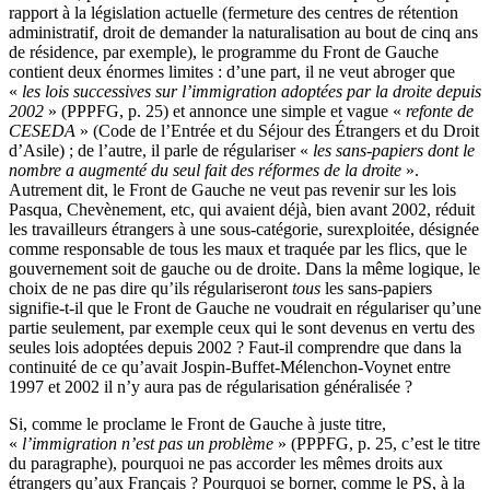
rapport à la législation actuelle (fermeture des centres de rétention
administratif, droit de demander la naturalisation au bout de cinq ans
de résidence, par exemple), le programme du Front de Gauche
contient deux énormes limites : d’une part, il ne veut abroger que
«
les lois successives sur l’immigration adoptées par la droite depuis
2002
» (PPPFG, p. 25) et annonce une simple et vague «
refonte de
CESEDA
» (Code de l’Entrée et du Séjour des Étrangers et du Droit
d’Asile) ; de l’autre, il parle de régulariser «
les sans-papiers dont le
nombre a augmenté du seul fait des réformes de la droite
».
Autrement dit, le Front de Gauche ne veut pas revenir sur les lois
Pasqua, Chevènement, etc, qui avaient déjà, bien avant 2002, réduit
les travailleurs étrangers à une sous-catégorie, surexploitée, désignée
comme responsable de tous les maux et traquée par les flics, que le
gouvernement soit de gauche ou de droite. Dans la même logique, le
choix de ne pas dire qu’ils régulariseront
tous
les sans-papiers
signifie-t-il que le Front de Gauche ne voudrait en régulariser qu’une
partie seulement, par exemple ceux qui le sont devenus en vertu des
seules lois adoptées depuis 2002 ? Faut-il comprendre que dans la
continuité de ce qu’avait Jospin-Buffet-Mélenchon-Voynet entre
1997 et 2002 il n’y aura pas de régularisation généralisée ?
Si, comme le proclame le Front de Gauche à juste titre,
«
l’immigration n’est pas un problème
» (PPPFG, p. 25, c’est le titre
du paragraphe), pourquoi ne pas accorder les mêmes droits aux
étrangers qu’aux Français ? Pourquoi se borner, comme le PS, à la