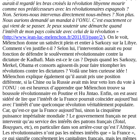
aurait-il regardé les bras croisés la révolution libyenne mourir
comme nos prédécesseurs avec les révolutionnaires espagnols ?
Non. Serions-nous intervenus directement nous-mêmes ? Non plus.
Nous aurions demandé un mandat à l’ONU. C’est exactement ce
qui vient de se passer. Je peux soutenir une démarche quand
l’intérêt de mon pays coïncide avec celui de la révolution
»
(
http://www.jean-luc-melenchon.fr/2011/03/page/2/
). On le voit,
Mélenchon donne un satisfecit plein et entier à Sarkozy sur la Libye.
Comment s’en justifie-t-il ? Selon lui, l’intervention aurait eu pour
fonction de défendre le soulèvement révolutionnaire contre la
dictature de Kadhafi. Mais est-ce le cas ? Depuis quand les Sarkozy,
Merkel, Obama et consorts agissent-ils pour faire triompher les
révolutions contre les dictatures ? Voilà une bien curieuse idée !
Mélenchon explique également qu’il aurait pris une position
différente, si la Chine ou la Russie avait mis leur veto lors du vote à
l’ONU : on est heureux d’apprendre que Mélenchon trouve sa
boussole révolutionnaire en Poutine et Hu Jintao. Enfin, on est assez
sidéré de lire que l’intérêt de la France pourrait coïncider aujourd’hui
avec l’intérêt d’une quelconque révolution véritablement populaire.
Car, qu’est-ce que la France aujourd’hui, sinon la cinquième
puissance impérialiste mondiale ? Le gouvernement français ne peut
intervenir qu’au service des intérêts des patrons français (
Total
,
Bouygues
, etc), en particulier dans son arrière-cour qu’est l’Afrique.
Les révolutionnaires n’ont pas les mêmes intérêts que « la France »,
ce qui signifie concrètement les capitalistes français, mais les mêmes