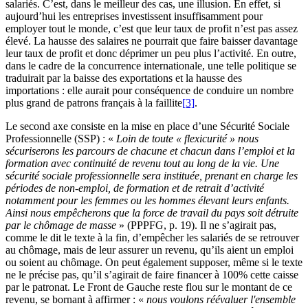
salariés. C’est, dans le meilleur des cas, une illusion. En effet, si
aujourd’hui les entreprises investissent insuffisamment pour
employer tout le monde, c’est que leur taux de profit n’est pas assez
élevé. La hausse des salaires ne pourrait que faire baisser davantage
leur taux de profit et donc déprimer un peu plus l’activité. En outre,
dans le cadre de la concurrence internationale, une telle politique se
traduirait par la baisse des exportations et la hausse des
importations : elle aurait pour conséquence de conduire un nombre
plus grand de patrons français à la faillite
[3]
.
Le second axe consiste en la mise en place d’une Sécurité Sociale
Professionnelle (SSP) : «
Loin de toute « flexicurité » nous
sécuriserons les parcours de chacune et chacun dans l’emploi et la
formation avec continuité de revenu tout au long de la vie.
Une
sécurité sociale professionnelle sera instituée, prenant en charge les
périodes de non-emploi, de formation et de retrait d’activité
notamment pour les femmes ou les hommes élevant leurs enfants.
Ainsi nous empêcherons que la force de travail du pays soit détruite
par le chômage de masse
» (PPPFG, p. 19). Il ne s’agirait pas,
comme le dit le texte à la fin, d’empêcher les salariés de se retrouver
au chômage, mais de leur assurer un revenu, qu’ils aient un emploi
ou soient au chômage. On peut également supposer, même si le texte
ne le précise pas, qu’il s’agirait de faire financer à 100% cette caisse
par le patronat. Le Front de Gauche reste flou sur le montant de ce
revenu, se bornant à affirmer : «
nous voulons réévaluer
l'ensemble