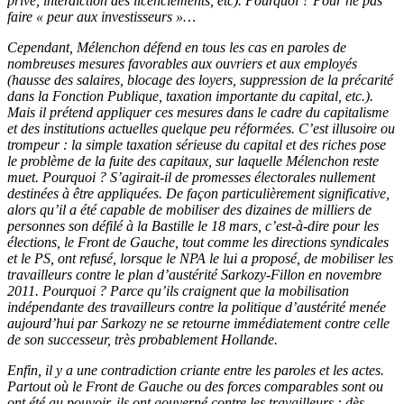
privé, interdiction des licenciements, etc). Pourquoi ? Pour ne pas
faire « peur aux investisseurs »…
Cependant, Mélenchon défend en tous les cas en paroles de
nombreuses mesures favorables aux ouvriers et aux employés
(hausse des salaires, blocage des loyers, suppression de la précarité
dans la Fonction Publique, taxation importante du capital, etc.).
Mais il prétend appliquer ces mesures dans le cadre du capitalisme
et des institutions actuelles quelque peu réformées. C’est illusoire ou
trompeur : la simple taxation sérieuse du capital et des riches pose
le problème de la fuite des capitaux, sur laquelle Mélenchon reste
muet. Pourquoi ? S’agirait-il de promesses électorales nullement
destinées à être appliquées. De façon particulièrement significative,
alors qu’il a été capable de mobiliser des dizaines de milliers de
personnes son défilé à la Bastille le 18 mars, c’est-à-dire pour les
élections, le Front de Gauche, tout comme les directions syndicales
et le PS, ont refusé, lorsque le NPA le lui a proposé, de mobiliser les
travailleurs contre le plan d’austérité Sarkozy-Fillon en novembre
2011. Pourquoi ? Parce qu’ils craignent que la mobilisation
indépendante des travailleurs contre la politique d’austérité menée
aujourd’hui par Sarkozy ne se retourne immédiatement contre celle
de son successeur, très probablement Hollande.
Enfin, il y a une contradiction criante entre les paroles et les actes.
Partout où le Front de Gauche ou des forces comparables sont ou
ont été au pouvoir, ils ont gouverné contre les travailleurs : dès