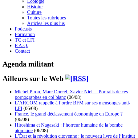
Écologie
Histoire
Culture
Toutes les rubriques
Articles les plus lus
Podcasts
Formation
TC et LFI
F.A.Q.
Contact
Agenda militant
Ailleurs sur le Web
Michel Piron, Marc Dorcel, Xavier Niel… Portraits de ces
pornographes en col blanc
(06/08)
L’ARCOM rappelle à l’ordre BFM sur ses mensonges anti-
LFI
(06/08)
France, le grand déclassement économique en Europe ?
(06/08)
Hiroshima et Nagasaki : l’horreur humaine de la bombe
atomique
(06/08)
L’État et la révolution citoyenne : le nouveau livre de l’Institut