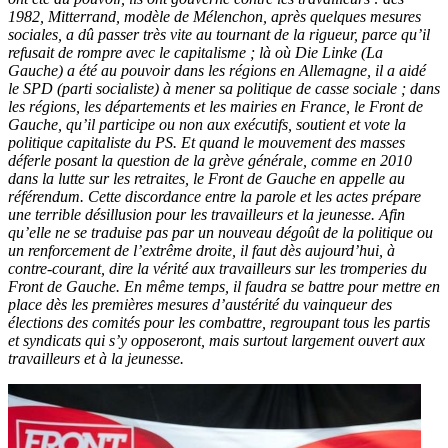
1982, Mitterrand, modèle de Mélenchon, après quelques mesures
sociales, a dû passer très vite au tournant de la rigueur, parce qu’il
refusait de rompre avec le capitalisme ; là où Die Linke (La
Gauche) a été au pouvoir dans les régions en Allemagne, il a aidé
le SPD (parti socialiste) à mener sa politique de casse sociale ; dans
les régions, les départements et les mairies en France, le Front de
Gauche, qu’il participe ou non aux exécutifs, soutient et vote la
politique capitaliste du PS. Et quand le mouvement des masses
déferle posant la question de la grève générale, comme en 2010
dans la lutte sur les retraites, le Front de Gauche en appelle au
référendum. Cette discordance entre la parole et les actes prépare
une terrible désillusion pour les travailleurs et la jeunesse. Afin
qu’elle ne se traduise pas par un nouveau dégoût de la politique ou
un renforcement de l’extrême droite, il faut dès aujourd’hui, à
contre-courant, dire la vérité aux travailleurs sur les tromperies du
Front de Gauche. En même temps, il faudra se battre pour mettre en
place dès les premières mesures d’austérité du vainqueur des
élections des comités pour les combattre, regroupant tous les partis
et syndicats qui s’y opposeront, mais surtout largement ouvert aux
travailleurs et à la jeunesse.