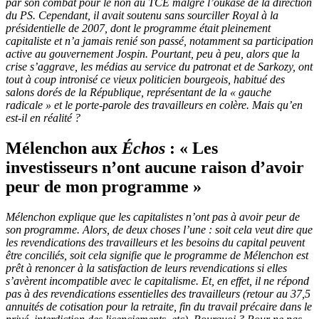
par son combat pour le non au TCE malgré l’oukase de la direction
du PS. Cependant, il avait soutenu sans sourciller Royal à la
présidentielle de 2007, dont le programme était pleinement
capitaliste et n’a jamais renié son passé, notamment sa participation
active au gouvernement Jospin. Pourtant, peu à peu, alors que la
crise s’aggrave, les médias au service du patronat et de Sarkozy, ont
tout à coup intronisé ce vieux politicien bourgeois, habitué des
salons dorés de la République, représentant de la « gauche
radicale » et le porte-parole des travailleurs en colère. Mais qu’en
est-il en réalité ?
Mélenchon aux
Échos
: « Les
investisseurs n’ont aucune raison d’avoir
peur de mon programme »
Mélenchon explique que les capitalistes n’ont pas à avoir peur de
son programme. Alors, de deux choses l’une : soit cela veut dire que
les revendications des travailleurs et les besoins du capital peuvent
être conciliés, soit cela signifie que le programme de Mélenchon est
prêt à renoncer à la satisfaction de leurs revendications si elles
s’avèrent incompatible avec le capitalisme. Et, en effet, il ne répond
pas à des revendications essentielles des travailleurs (retour au 37,5
annuités de cotisation pour la retraite, fin du travail précaire dans le