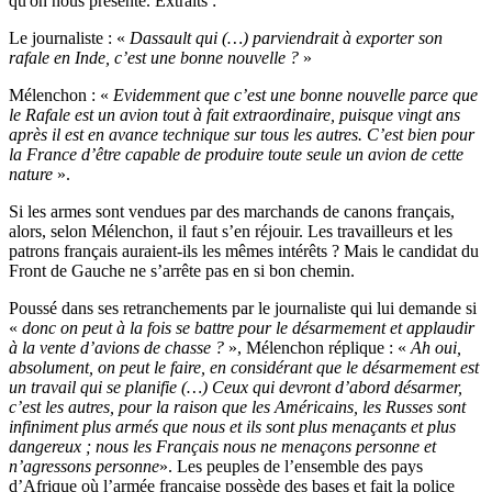
qu'on nous présente. Extraits :
Le journaliste : «
Dassault qui (…) parviendrait à exporter son
rafale en Inde, c’est une bonne nouvelle ?
»
Mélenchon : «
Evidemment que c’est une bonne nouvelle parce que
le Rafale est un avion tout à fait extraordinaire, puisque vingt ans
après il est en avance technique sur tous les autres. C’est bien pour
la France d’être capable de produire toute seule un avion de cette
nature
».
Si les armes sont vendues par des marchands de canons français,
alors, selon Mélenchon, il faut s’en réjouir. Les travailleurs et les
patrons français auraient-ils les mêmes intérêts ? Mais le candidat du
Front de Gauche ne s’arrête pas en si bon chemin.
Poussé dans ses retranchements par le journaliste qui lui demande si
«
donc on peut à la fois se battre pour le désarmement et applaudir
à la vente d’avions de chasse ?
», Mélenchon réplique : «
Ah oui,
absolument, on peut le faire, en considérant que le désarmement est
un travail qui se planifie (…) Ceux qui devront d’abord désarmer,
c’est les autres, pour la raison que les Américains, les Russes sont
infiniment plus armés que nous et ils sont plus menaçants et plus
dangereux ; nous les Français nous ne menaçons personne et
n’agressons personne
». Les peuples de l’ensemble des pays
d’Afrique où l’armée française possède des bases et fait la police