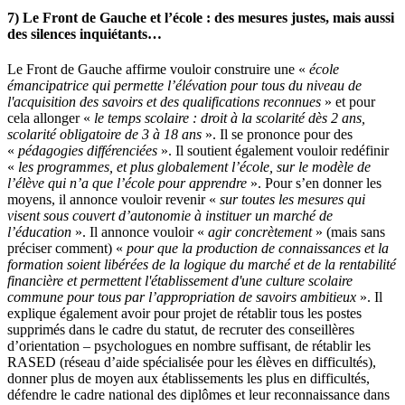
7) Le Front de Gauche et l’école : des mesures justes, mais aussi
des silences inquiétants…
Le Front de Gauche affirme vouloir construire une «
école
émancipatrice
qui permette
l’élévation pour tous du niveau de
l'acquisition des savoirs et des qualifications reconnues
» et pour
cela allonger «
le temps scolaire : droit à la scolarité dès 2 ans,
scolarité obligatoire de 3 à 18 ans
». Il se prononce pour des
«
pédagogies différenciées
». Il soutient également vouloir redéfinir
«
les programmes, et plus globalement l’école, sur le modèle de
l’élève qui n’a que l’école pour apprendre
». Pour s’en donner les
moyens, il annonce vouloir revenir «
sur toutes les mesures qui
visent sous couvert d’autonomie à instituer un marché de
l’éducation
». Il annonce vouloir «
agir concrètement
» (mais sans
préciser comment) «
pour que la production de connaissances et la
formation soient libérées de la logique du marché et de la rentabilité
financière et permettent l'établissement d'
une culture scolaire
commune pour tous par l’appropriation de savoirs ambitieux
». Il
explique également avoir pour projet de rétablir tous les postes
supprimés dans le cadre du statut, de recruter des conseillères
d’orientation – psychologues en nombre suffisant, de rétablir les
RASED (réseau d’aide spécialisée pour les élèves en difficultés),
donner plus de moyen aux établissements les plus en difficultés,
défendre le cadre national des diplômes et leur reconnaissance dans