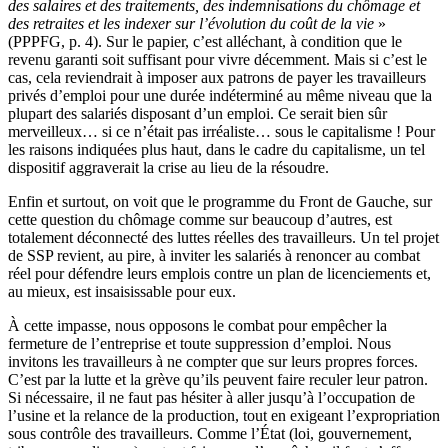
des salaires et des traitements, des indemnisations du chômage et
des retraites et les indexer sur l’évolution du coût de la vie
»
(PPPFG, p. 4). Sur le papier, c’est alléchant, à condition que le
revenu garanti soit suffisant pour vivre décemment. Mais si c’est le
cas, cela reviendrait à imposer aux patrons de payer les travailleurs
privés d’emploi pour une durée indéterminé au même niveau que la
plupart des salariés disposant d’un emploi. Ce serait bien sûr
merveilleux… si ce n’était pas irréaliste… sous le capitalisme ! Pour
les raisons indiquées plus haut, dans le cadre du capitalisme, un tel
dispositif aggraverait la crise au lieu de la résoudre.
Enfin et surtout, on voit que le programme du Front de Gauche, sur
cette question du chômage comme sur beaucoup d’autres, est
totalement déconnecté des luttes réelles des travailleurs. Un tel projet
de SSP revient, au pire, à inviter les salariés à renoncer au combat
réel pour défendre leurs emplois contre un plan de licenciements et,
au mieux, est insaisissable pour eux.
À cette impasse, nous opposons le combat pour empêcher la
fermeture de l’entreprise et toute suppression d’emploi. Nous
invitons les travailleurs à ne compter que sur leurs propres forces.
C’est par la lutte et la grève qu’ils peuvent faire reculer leur patron.
Si nécessaire, il ne faut pas hésiter à aller jusqu’à l’occupation de
l’usine et la relance de la production, tout en exigeant l’expropriation
sous contrôle des travailleurs. Comme l’État (loi, gouvernement,