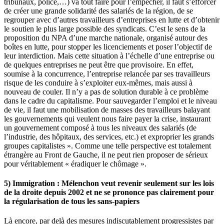
tribunaux, police,…) va tout faire pour l’empêcher, il faut s’efforcer
de créer une grande solidarité des salariés de la région, de se
regrouper avec d’autres travailleurs d’entreprises en lutte et d’obtenir
le soutien le plus large possible des syndicats. C’est le sens de la
proposition du NPA d’une marche nationale, organisé autour des
boîtes en lutte, pour stopper les licenciements et poser l’objectif de
leur interdiction. Mais cette situation à l’échelle d’une entreprise ou
de quelques entreprises ne peut être que provisoire. En effet,
soumise à la concurrence, l’entreprise relancée par ses travailleurs
risque de les conduire à s’exploiter eux-mêmes, mais aussi à
nouveau de couler. Il n’y a pas de solution durable à ce problème
dans le cadre du capitalisme. Pour sauvegarder l’emploi et le niveau
de vie, il faut une mobilisation de masses des travailleurs balayant
les gouvernements qui veulent nous faire payer la crise, instaurant
un gouvernement composé à tous les niveaux des salariés (de
l’industrie, des hôpitaux, des services, etc.) et exproprier les grands
groupes capitalistes ». Comme une telle perspective est totalement
étrangère au Front de Gauche, il ne peut rien proposer de sérieux
pour véritablement « éradiquer le chômage ».
5) Immigration : Mélenchon veut revenir seulement sur les lois
de la droite depuis 2002 et ne se prononce pas clairement pour
la régularisation de tous les sans-papiers
Là encore, par delà des mesures indiscutablement progressistes par