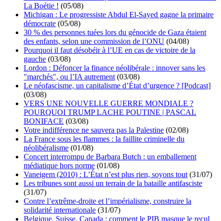
La Boétie !
(05/08)
Michigan : Le progressiste Abdul El-Sayed gagne la primaire
démocrate
(05/08)
30 % des personnes tuées lors du génocide de Gaza étaient
des enfants, selon une commission de l’ONU
(04/08)
Pourquoi il faut désobéir à l’UE en cas de victoire de la
gauche
(03/08)
Lordon : Défoncer la finance néolibérale : innover sans les
"marchés", ou l’IA autrement
(03/08)
Le néofascisme, un capitalisme d’État d’urgence ? [Podcast]
(03/08)
VERS UNE NOUVELLE GUERRE MONDIALE ?
POURQUOI TRUMP LACHE POUTINE | PASCAL
BONIFACE
(03/08)
Votre indifférence ne sauvera pas la Palestine
(02/08)
La France sous les flammes : la faillite criminelle du
néolibéralisme
(01/08)
Concert interrompu de Barbara Butch : un emballement
médiatique hors norme
(01/08)
Vaneigem (2010) : L’État n’est plus rien, soyons tout
(31/07)
Les tribunes sont aussi un terrain de la bataille antifasciste
(31/07)
Contre l’extrême-droite et l’impérialisme, construire la
solidarité internationale
(31/07)
Belgique, Suisse, Canada : comment le PIB masque le recul