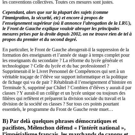
les conventions collectives. Toutes ces mesures sont justes.
Cependant, alors que sur la plupart des sujets (comme
l’immigration, la sécurité, etc) et encore à propos de
l’enseignement supérieur (où il annonce l’abrogation de la LRU),
le Front de Gauche explique vouloir abroger les principales
mesures prises par la droite depuis 2002, on ne trouve rien de tel à
propos du premier et du second degré.
En particulier, le Front de Gauche abrogerait-il la suppression de la
formation des enseignants et l’année de stage à temps complet pour
les enseignants du secondaire ? La réforme du lycée générale et
technologique ? Celle du lycée et du bac professionnel ?
Supprimerait-il le Livret Personnel de Compétences qui sert à un
véritable traçage de l’élève sur support informatique et la politique
de fichage qui va de pair ? Rétablirait-il l’enseignement d’histoire en
Terminale S, supprimé par Châtel ? Combien d’élèves y aurait-il par
classes ? Y aurait-il un collège et un lycée unique ou toujours des
filières qui reflètent et préparent la division sociale du travail et la
division de la société en classes ? Sur tous ces points pourtant
essentiels, le programme du Front de Gauche reste muet…
B) Par delà quelques phrases démocratiques et
pacifistes, Mélenchon défend « l’intérêt national »,
l’impérialisme français, les marchands de canons et