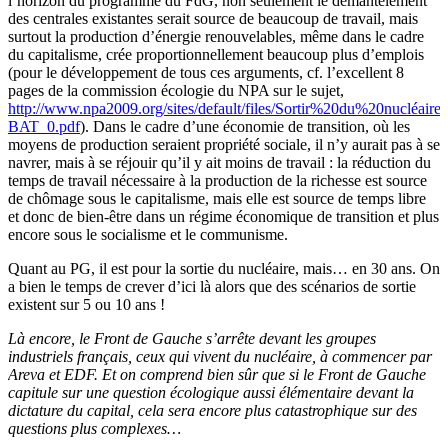
l’horizon du programme du FdG, non seulement le démantèlement
des centrales existantes serait source de beaucoup de travail, mais
surtout la production d’énergie renouvelables, même dans le cadre
du capitalisme, crée proportionnellement beaucoup plus d’emplois
(pour le développement de tous ces arguments, cf. l’excellent 8
pages de la commission écologie du NPA sur le sujet,
http://www.npa2009.org/sites/default/files/Sortir%20du%20nucléaire-
BAT_0.pdf
). Dans le cadre d’une économie de transition, où les
moyens de production seraient propriété sociale, il n’y aurait pas à se
navrer, mais à se réjouir qu’il y ait moins de travail : la réduction du
temps de travail nécessaire à la production de la richesse est source
de chômage sous le capitalisme, mais elle est source de temps libre
et donc de bien-être dans un régime économique de transition et plus
encore sous le socialisme et le communisme.
Quant au PG, il est pour la sortie du nucléaire, mais… en 30 ans. On
a bien le temps de crever d’ici là alors que des scénarios de sortie
existent sur 5 ou 10 ans !
Là encore, le Front de Gauche s’arrête devant les groupes
industriels français, ceux qui vivent du nucléaire, à commencer par
Areva et EDF. Et on comprend bien sûr que si le Front de Gauche
capitule sur une question écologique aussi élémentaire devant la
dictature du capital, cela sera encore plus catastrophique sur des
questions plus complexes…