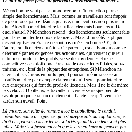
Le tour de passe-passe du prétendu « licenciement boursier »
Mélenchon ne veut pas se prononcer pour l’interdiction pure et
simple des licenciements. Mais, comme les travailleurs sont frappés
de plein fouet par ce fléau capitaliste, il ne peut pas non plus ne rien
dire. Alors il parle d’interdire les « licenciements boursiers ». De
quoi s’agit-il ? Mélenchon répond : des licenciements seulement faits
pour faire monter le cours de bourse… Mais, d’un côté, la plupart
des entreprises en France ne sont pas cotées en bourse ! Et, de
l’autre, tout licenciement fait par le patronat, est au bout du compte
déterminé par les exigences des actionnaires, qui veulent que leur
entreprise produise des profits, verse des dividendes et reste
compétitive ; cela doit donc être aussi le cas de leurs filiales, sous-
traitants, etc., bref de la plupart des entreprises. Si Mélenchon ne
cherchait pas à nous entourlouper, il pourrait, même si ce serait
insuffisant, dire par exemple clairement qu’il serait pour interdire
aux entreprises qui font du profit de licencier. Mais il ne le dit même
pas cela… ! D’ailleurs, le travailleur licencié se moque bien de
savoir pour quelle raison exactement il l’a été : ce qu’il veut, c’est
garder son travail. Point.
Là encore, son refus de rompre avec le capitalisme le conduit
inévitablement à accepter ce qui est inséparable du capitalisme, le
droit des patrons à licencier les salariés quand ils ne leur sont plus
utiles. Mais c’est justement cela que les travailleurs ne peuvent pas