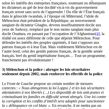
selon les intérêts des entreprises françaises, soutenant ou débarquant
les dictateurs au gré de leur docilité vis-à-vis du gouvernement
français seront sans ravis de l’apprendre ! Du rôle de l’État français
dans le génocide rwandais, à l’époque où Mitterrand, l’idole de
Mélenchon était président de la République, au renversement
sanglant du dictateur Gbagbo, devenu insuffisamment docile aux
yeux de Sarkozy, remplacé par le non moins sanglant mais plus
docile Ouattara, en passant par l’occupation de l’Afghanistan
[4]
, la
réalité est assez différente de celle que dépeint Mélenchon. Pour
défendre les intérêts des peuples opprimés, il faut s’opposer aux
patrons français et à leur État. Mais visiblement Mélenchon est de
l’autre bord, celui des gentils patrons français, de la gentille armée
français, bref du gentil impérialisme français… Tout un programme,
franchement pas révolutionnaire !
3) Mélenchon et la police : abroger les lois sécuritaires
seulement depuis 2002, mais renforcer les effectifs de la police
Le Front de Gauche propose un certain nombre de mesures
correctes : «
Nous abrogerons la loi
Loppsi
2 et les lois sécuritaires
attentatoires à nos libertés (…) Les dispositifs de lois anti-jeunes et
criminalisant les familles en difficulté seront abrogés. Une loi contre
la corruption et les conflits d’intérêt sera adoptée pour sanctionner
la « délinquance en col blanc ».
En revanche, il ne mettra pas un