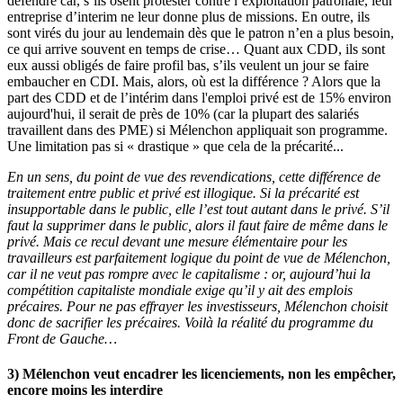
défendre car, s’ils osent protester contre l’exploitation patronale, leur
entreprise d’interim ne leur donne plus de missions. En outre, ils
sont virés du jour au lendemain dès que le patron n’en a plus besoin,
ce qui arrive souvent en temps de crise… Quant aux CDD, ils sont
eux aussi obligés de faire profil bas, s’ils veulent un jour se faire
embaucher en CDI. Mais, alors, où est la différence ? Alors que la
part des CDD et de l’intérim dans l'emploi privé est de 15% environ
aujourd'hui, il serait de près de 10% (car la plupart des salariés
travaillent dans des PME) si Mélenchon appliquait son programme.
Une limitation pas si « drastique » que cela de la précarité...
En un sens, du point de vue des revendications, cette différence de
traitement entre public et privé est illogique. Si la précarité est
insupportable dans le public, elle l’est tout autant dans le privé. S’il
faut la supprimer dans le public, alors il faut faire de même dans le
privé. Mais ce recul devant une mesure élémentaire pour les
travailleurs est parfaitement logique du point de vue de Mélenchon,
car il ne veut pas rompre avec le capitalisme : or, aujourd’hui la
compétition capitaliste mondiale exige qu’il y ait des emplois
précaires. Pour ne pas effrayer les investisseurs, Mélenchon choisit
donc de sacrifier les précaires. Voilà la réalité du programme du
Front de Gauche…
3) Mélenchon veut encadrer les licenciements, non les empêcher,
encore moins les interdire