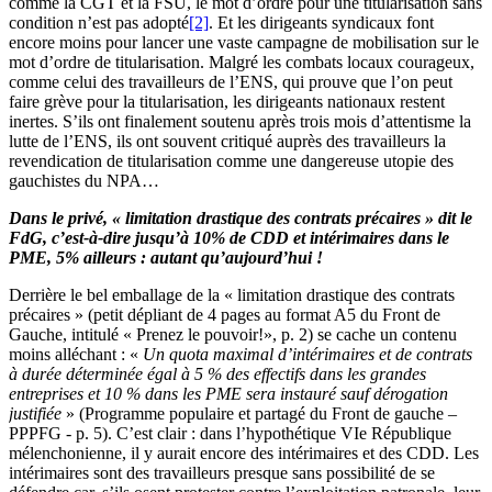
comme la CGT et la FSU, le mot d’ordre pour une titularisation sans
condition n’est pas adopté
[2]
. Et les dirigeants syndicaux font
encore moins pour lancer une vaste campagne de mobilisation sur le
mot d’ordre de titularisation. Malgré les combats locaux courageux,
comme celui des travailleurs de l’ENS, qui prouve que l’on peut
faire grève pour la titularisation, les dirigeants nationaux restent
inertes. S’ils ont finalement soutenu après trois mois d’attentisme la
lutte de l’ENS, ils ont souvent critiqué auprès des travailleurs la
revendication de titularisation comme une dangereuse utopie des
gauchistes du NPA…
Dans le privé, « limitation drastique des contrats précaires » dit le
FdG, c’est-à-dire jusqu’à 10% de CDD et intérimaires dans le
PME, 5% ailleurs : autant qu’aujourd’hui !
Derrière le bel emballage de la « limitation drastique des contrats
précaires » (petit dépliant de 4 pages au format A5 du Front de
Gauche, intitulé « Prenez le pouvoir!», p. 2) se cache un contenu
moins alléchant : «
Un quota maximal d’intérimaires et de contrats
à durée déterminée égal à 5 % des effectifs dans les grandes
entreprises et 10 % dans les PME sera instauré sauf dérogation
justifiée
» (Programme populaire et partagé du Front de gauche –
PPPFG - p. 5). C’est clair : dans l’hypothétique VIe République
mélenchonienne, il y aurait encore des intérimaires et des CDD. Les
intérimaires sont des travailleurs presque sans possibilité de se