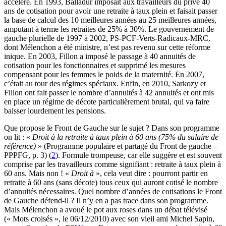
accéléré. En 1993, Balladur imposait aux travailleurs du privé 40
ans de cotisation pour avoir une retraite à taux plein et faisait passer
la base de calcul des 10 meilleures années au 25 meilleures années,
amputant à terme les retraites de 25% à 30%. Le gouvernement de
gauche plurielle de 1997 à 2002, PS-PCF-Verts-Radicaux-MRC,
dont Mélenchon a été ministre, n’est pas revenu sur cette réforme
inique. En 2003, Fillon a imposé le passage à 40 annuités de
cotisation pour les fonctionnaires et supprimé les mesures
compensant pour les femmes le poids de la maternité. En 2007,
c’était au tour des régimes spéciaux. Enfin, en 2010, Sarkozy et
Fillon ont fait passer le nombre d’annuités à 42 annuités et ont mis
en place un régime de décote particulièrement brutal, qui va faire
baisser lourdement les pensions.
Que propose le Front de Gauche sur le sujet ? Dans son programme
on lit : «
Droit à la retraite à taux plein à 60 ans
(75% du salaire de
référence)
» (Programme populaire et partagé du Front de gauche –
PPPFG, p. 3) (
2
). Formule trompeuse, car elle suggère et est souvent
comprise par les travailleurs comme signifiant : retraite à taux plein à
60 ans. Mais non ! «
Droit à
», cela veut dire : pourront partir en
retraite à 60 ans (sans décote) tous ceux qui auront cotisé le nombre
d’annuités nécessaires. Quel nombre d’années de cotisations le Front
de Gauche défend-il ? Il n’y en a pas trace dans son programme.
Mais Mélenchon a avoué le pot aux roses dans un débat télévisé
(« Mots croisés », le 06/12/2010) avec son vieil ami Michel Sapin,