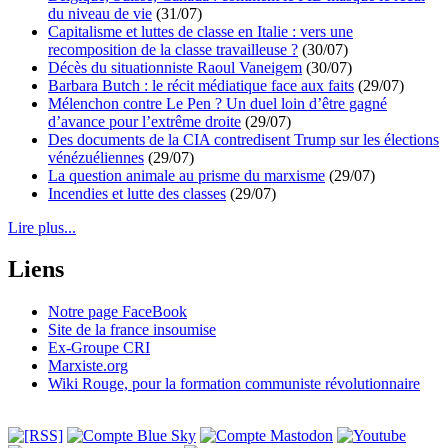
du niveau de vie
(31/07)
Capitalisme et luttes de classe en Italie : vers une
recomposition de la classe travailleuse ?
(30/07)
Décès du situationniste Raoul Vaneigem
(30/07)
Barbara Butch : le récit médiatique face aux faits
(29/07)
Mélenchon contre Le Pen ? Un duel loin d’être gagné
d’avance pour l’extrême droite
(29/07)
Des documents de la CIA contredisent Trump sur les élections
vénézuéliennes
(29/07)
La question animale au prisme du marxisme
(29/07)
Incendies et lutte des classes
(29/07)
Lire plus...
Liens
Notre page FaceBook
Site de la france insoumise
Ex-Groupe CRI
Marxiste.org
Wiki Rouge, pour la formation communiste révolutionnaire