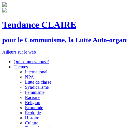
Tendance CLAIRE
pour le
C
ommunisme, la
L
utte
A
uto-organ
Ailleurs sur le web
Qui sommes-nous ?
Thèmes
International
NPA
Lutte de classe
Syndicalisme
Féminisme
Racisme
Religion
Économie
Écologie
Histoire
Culture