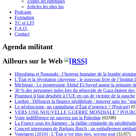
Toutes les rubriques
Articles les plus lus
Podcasts
Formation
TC et LFI
F.A.Q.
Contact
Agenda militant
Ailleurs sur le Web
Hiroshima et Nagasaki : l’horreur humaine de la bombe atomiq
L’État et la révolution citoyenne : le nouveau livre de l’Institut 
Michigan : Le progressiste Abdul El-Sayed gagne la primaire 
30 % des personnes tuées lors du génocide de Gaza étaient de
Pourquoi il faut désobéir à l’UE en cas de victoire de la gauche
Lordon : Défoncer la finance néolibérale : innover sans les "ma
Le néofascisme, un capitalisme d’État d’urgence ? [Podcast]
(0
VERS UNE NOUVELLE GUERRE MONDIALE ? POURQ
Votre indifférence ne sauvera pas la Palestine
(02/08)
La France sous les flammes : la faillite criminelle du néolibéral
Concert interrompu de Barbara Butch : un emballement médiat
Vaneigem (2010) : L’État n’est plus rien, soyons tout
(31/07)