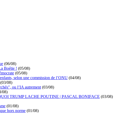
ue
(06/08)
La Boétie !
(05/08)
démocrate
(05/08)
s enfants, selon une commission de l’ONU
(04/08)
(03/08)
rchés", ou l’IA autrement
(03/08)
3/08)
UOI TRUMP LACHE POUTINE | PASCAL BONIFACE
(03/08)
isme
(01/08)
ique hors norme
(01/08)