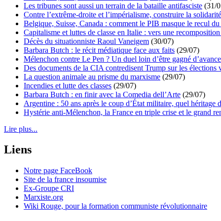
Les tribunes sont aussi un terrain de la bataille antifasciste
(31/0
Contre l’extrême-droite et l’impérialisme, construire la solidarit
Belgique, Suisse, Canada : comment le PIB masque le recul du 
Capitalisme et luttes de classe en Italie : vers une recomposition 
Décès du situationniste Raoul Vaneigem
(30/07)
Barbara Butch : le récit médiatique face aux faits
(29/07)
Mélenchon contre Le Pen ? Un duel loin d’être gagné d’avance 
Des documents de la CIA contredisent Trump sur les élections 
La question animale au prisme du marxisme
(29/07)
Incendies et lutte des classes
(29/07)
Barbara Butch : en finir avec la Comedia dell’Arte
(29/07)
Argentine : 50 ans après le coup d’État militaire, quel héritage d
Hystérie anti-Mélenchon, la France en triple crise et le grand r
Lire plus...
Liens
Notre page FaceBook
Site de la france insoumise
Ex-Groupe CRI
Marxiste.org
Wiki Rouge, pour la formation communiste révolutionnaire