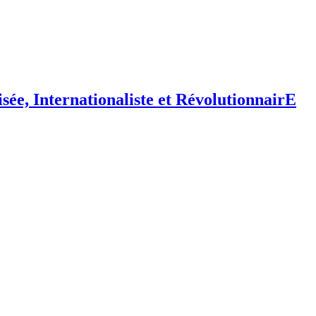
isée,
I
nternationaliste et
R
évolutionnair
E