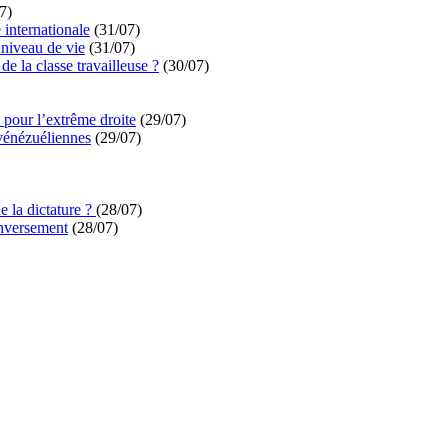
7)
é internationale
(31/07)
niveau de vie
(31/07)
de la classe travailleuse ?
(30/07)
pour l’extrême droite
(29/07)
vénézuéliennes
(29/07)
e la dictature ?
(28/07)
enversement
(28/07)