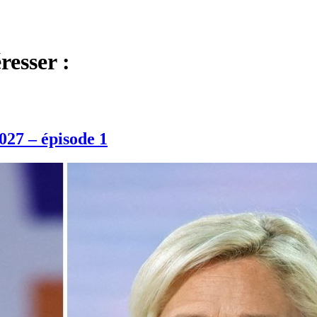
resser :
027 – épisode 1