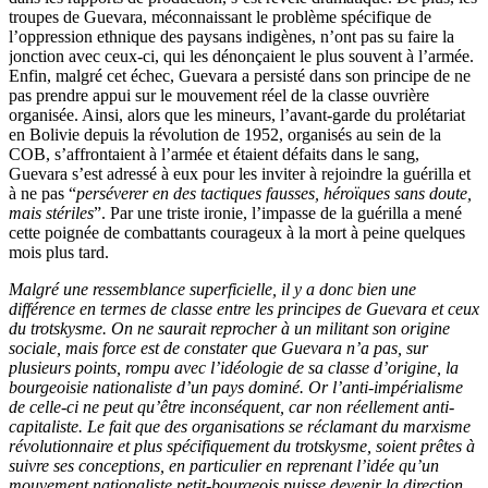
troupes de Guevara, méconnaissant le problème spécifique de
l’oppression ethnique des paysans indigènes, n’ont pas su faire la
jonction avec ceux-ci, qui les dénonçaient le plus souvent à l’armée.
Enfin, malgré cet échec, Guevara a persisté dans son principe de ne
pas prendre appui sur le mouvement réel de la classe ouvrière
organisée. Ainsi, alors que les mineurs, l’avant-garde du prolétariat
en Bolivie depuis la révolution de 1952, organisés au sein de la
COB, s’affrontaient à l’armée et étaient défaits dans le sang,
Guevara s’est adressé à eux pour les inviter à rejoindre la guérilla et
à ne pas “
perséverer en des tactiques fausses, héroïques sans doute,
mais stériles
”. Par une triste ironie, l’impasse de la guérilla a mené
cette poignée de combattants courageux à la mort à peine quelques
mois plus tard.
Malgré une ressemblance superficielle, il y a donc bien une
différence en termes de classe entre les principes de Guevara et ceux
du trotskysme. On ne saurait reprocher à un militant son origine
sociale, mais force est de constater que Guevara n’a pas, sur
plusieurs points, rompu avec l’idéologie de sa classe d’origine, la
bourgeoisie nationaliste d’un pays dominé. Or l’anti-impérialisme
de celle-ci ne peut qu’être inconséquent, car non réellement anti-
capitaliste. Le fait que des organisations se réclamant du marxisme
révolutionnaire et plus spécifiquement du trotskysme, soient prêtes à
suivre ses conceptions, en particulier en reprenant l’idée qu’un
mouvement nationaliste petit-bourgeois puisse devenir la direction