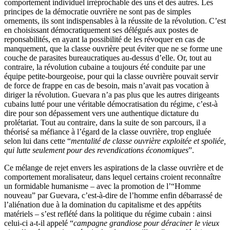
comportement individuel irréprochable des uns et des autres. Les
principes de la démocratie ouvrière ne sont pas de simples
ornements, ils sont indispensables à la réussite de la révolution. C’est
en choisissant démocratiquement ses délégués aux postes de
reponsabilités, en ayant la possibilité de les révoquer en cas de
manquement, que la classe ouvrière peut éviter que ne se forme une
couche de parasites bureaucratiques au-dessus d’elle. Or, tout au
contraire, la révolution cubaine a toujours été conduite par une
équipe petite-bourgeoise, pour qui la classe ouvrière pouvait servir
de force de frappe en cas de besoin, mais n’avait pas vocation à
diriger la révolution. Guevara n’a pas plus que les autres dirigeants
cubains lutté pour une véritable démocratisation du régime, c’est-à
dire pour son dépassement vers une authentique dictature du
prolétariat. Tout au contraire, dans la suite de son parcours, il a
théorisé sa méfiance à l’égard de la classe ouvrière, trop engluée
selon lui dans cette “
mentalité de classe ouvrière exploitée et spoliée,
qui lutte seulement pour des revendications économiques
”.
Ce mélange de rejet envers les aspirations de la classe ouvrière et de
comportement moralisateur, dans lequel certains croient reconnaître
un formidable humanisme – avec la promotion de l’“Homme
nouveau” par Guevara, c’est-à-dire de l’homme enfin débarrassé de
l’aliénation due à la domination du capitalisme et des appétits
matériels – s’est reflété dans la politique du régime cubain : ainsi
celui-ci a-t-il appelé “
campagne grandiose pour déraciner le vieux