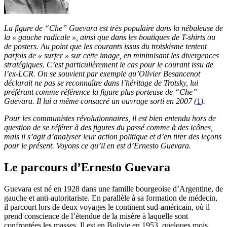
La figure de “Che” Guevara est très populaire dans la nébuleuse de
la « gauche radicale », ainsi que dans les boutiques de T-shirts ou
de posters. Au point que les courants issus du trotskisme tentent
parfois de « surfer » sur cette image, en minimisant les divergences
stratégiques. C’est particulièrement le cas pour le courant issu de
l’ex-LCR. On se souvient par exemple qu’Olivier Besancenot
déclarait ne pas se reconnaître dans l’héritage de Trotsky, lui
préférant comme référence la figure plus porteuse de “Che”
Guevara. Il lui a même consacré un ouvrage sorti en 2007 (
1
).
Pour les communistes révolutionnaires, il est bien entendu hors de
question de se référer à des figures du passé comme à des icônes,
mais il s’agit d’analyser leur action politique et d’en tirer des leçons
pour le présent. Voyons ce qu’il en est d’Ernesto Guevara.
Le parcours d’Ernesto Guevara
Guevara est né en 1928 dans une famille bourgeoise d’Argentine, de
gauche et anti-autoritariste. En parallèle à sa formation de médecin,
il parcourt lors de deux voyages le continent sud-américain, où il
prend conscience de l’étendue de la misère à laquelle sont
confrontées les masses. Il est en Bolivie en 1953, quelques mois