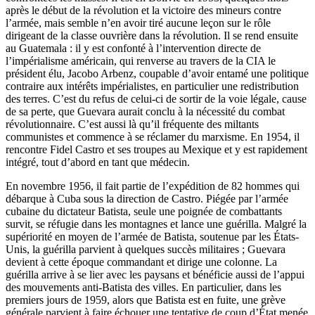
après le début de la révolution et la victoire des mineurs contre
l’armée, mais semble n’en avoir tiré aucune leçon sur le rôle
dirigeant de la classe ouvrière dans la révolution. Il se rend ensuite
au Guatemala : il y est confonté à l’intervention directe de
l’impérialisme américain, qui renverse au travers de la CIA le
président élu, Jacobo Arbenz, coupable d’avoir entamé une politique
contraire aux intérêts impérialistes, en particulier une redistribution
des terres. C’est du refus de celui-ci de sortir de la voie légale, cause
de sa perte, que Guevara aurait conclu à la nécessité du combat
révolutionnaire. C’est aussi là qu’il fréquente des miltants
communistes et commence à se réclamer du marxisme. En 1954, il
rencontre Fidel Castro et ses troupes au Mexique et y est rapidement
intégré, tout d’abord en tant que médecin.
En novembre 1956, il fait partie de l’expédition de 82 hommes qui
débarque à Cuba sous la direction de Castro. Piégée par l’armée
cubaine du dictateur Batista, seule une poignée de combattants
survit, se réfugie dans les montagnes et lance une guérilla. Malgré la
supériorité en moyen de l’armée de Batista, soutenue par les États-
Unis, la guérilla parvient à quelques succès militaires ; Guevara
devient à cette époque commandant et dirige une colonne. La
guérilla arrive à se lier avec les paysans et bénéficie aussi de l’appui
des mouvements anti-Batista des villes. En particulier, dans les
premiers jours de 1959, alors que Batista est en fuite, une grève
générale parvient à faire échouer une tentative de coup d’État menée