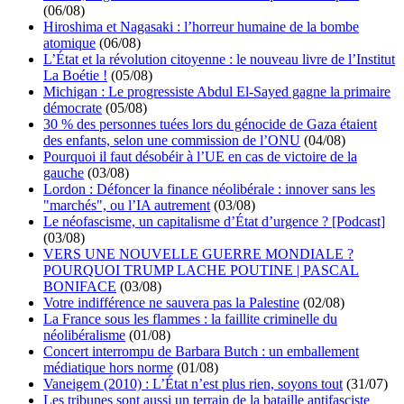
(06/08)
Hiroshima et Nagasaki : l’horreur humaine de la bombe
atomique
(06/08)
L’État et la révolution citoyenne : le nouveau livre de l’Institut
La Boétie !
(05/08)
Michigan : Le progressiste Abdul El-Sayed gagne la primaire
démocrate
(05/08)
30 % des personnes tuées lors du génocide de Gaza étaient
des enfants, selon une commission de l’ONU
(04/08)
Pourquoi il faut désobéir à l’UE en cas de victoire de la
gauche
(03/08)
Lordon : Défoncer la finance néolibérale : innover sans les
"marchés", ou l’IA autrement
(03/08)
Le néofascisme, un capitalisme d’État d’urgence ? [Podcast]
(03/08)
VERS UNE NOUVELLE GUERRE MONDIALE ?
POURQUOI TRUMP LACHE POUTINE | PASCAL
BONIFACE
(03/08)
Votre indifférence ne sauvera pas la Palestine
(02/08)
La France sous les flammes : la faillite criminelle du
néolibéralisme
(01/08)
Concert interrompu de Barbara Butch : un emballement
médiatique hors norme
(01/08)
Vaneigem (2010) : L’État n’est plus rien, soyons tout
(31/07)
Les tribunes sont aussi un terrain de la bataille antifasciste