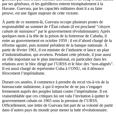
par ses généraux, et les guérilleros entrent triomphalement à la
Havane. Guevara, par les capacités militaires dont il a su faire
preuve, est une figure majeure de cette victoire.
À partir de ce moment-là, Guevara occupe plusieurs postes de
responsabilité au sommet de l’État cubain (il est proclamé “
citoyen
cubain de naissance
” par le gouvernement révolutionnaire). Après
quelques mois à la tête de la prison de la forteresse de Cabaña, il
entre au gouvernement en octobre 1959 ; il est d’abord chargé de la
réforme agraire, puis nommé président de la banque nationale. À
partir de février 1961, il est ministre de l’industrie et lance un plan
d’industrialisation, qui avortera. Pendant cette période, il joue aussi
un rôle important sur le plan international, en particulier dans les
relations avec le bloc dirigé par l’URSS et le bloc des “non-alignés”.
Il est aussi chargé de représenter Cuba à l’ONU, où il dénonce
férocement l’impérialisme.
Durant ces années, il commence à prendre du recul vis-à-vis de la
bureaucratie stalinienne, à qui il reproche de ne pas s’engager
fermement auprès des peuples luttant contre l’impérialisme. Il est
vraisemblable que ces critiques lui ont valu l’invitation à quitter le
gouvernement cubain en 1965 sous la pression de l’URSS.
Officiellement, une lettre de Guevara fait part de sa volonté de partir
dans d’autres pays du monde pour mener la lutte révolutionnaire.