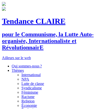
Tendance CLAIRE
pour le
C
ommunisme, la
L
utte
A
uto-
organisée,
I
nternationaliste et
R
évolutionnair
E
Ailleurs sur le web
Qui sommes-nous ?
Thèmes
International
NPA
Lutte de classe
Syndicalisme
Féminisme
Racisme
Religion
Économie