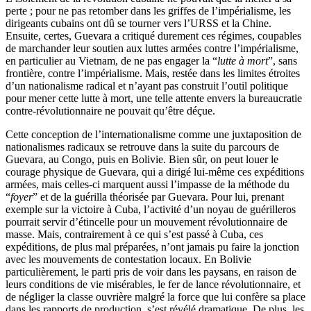
perte ; pour ne pas retomber dans les griffes de l’impérialisme, les
dirigeants cubains ont dû se tourner vers l’URSS et la Chine.
Ensuite, certes, Guevara a critiqué durement ces régimes, coupables
de marchander leur soutien aux luttes armées contre l’impérialisme,
en particulier au Vietnam, de ne pas engager la “
lutte à mort
”, sans
frontière, contre l’impérialisme. Mais, restée dans les limites étroites
d’un nationalisme radical et n’ayant pas construit l’outil politique
pour mener cette lutte à mort, une telle attente envers la bureaucratie
contre-révolutionnaire ne pouvait qu’être déçue.
Cette conception de l’internationalisme comme une juxtaposition de
nationalismes radicaux se retrouve dans la suite du parcours de
Guevara, au Congo, puis en Bolivie. Bien sûr, on peut louer le
courage physique de Guevara, qui a dirigé lui-même ces expéditions
armées, mais celles-ci marquent aussi l’impasse de la méthode du
“
foyer
” et de la guérilla théorisée par Guevara. Pour lui, prenant
exemple sur la victoire à Cuba, l’activité d’un noyau de guérilleros
pourrait servir d’étincelle pour un mouvement révolutionnaire de
masse. Mais, contrairement à ce qui s’est passé à Cuba, ces
expéditions, de plus mal préparées, n’ont jamais pu faire la jonction
avec les mouvements de contestation locaux. En Bolivie
particulièrement, le parti pris de voir dans les paysans, en raison de
leurs conditions de vie misérables, le fer de lance révolutionnaire, et
de négliger la classe ouvrière malgré la force que lui confère sa place
dans les rapports de production, s’est révélé dramatique. De plus, les