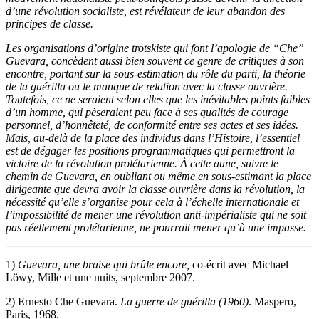
d’une révolution socialiste, est révélateur de leur abandon des
principes de classe.
Les organisations
d’origine trotskiste qui
font l’apologie de “Che”
Guevara, concèdent aussi bien souvent ce genre de critiques à son
encontre, portant sur la sous-estimation du rôle du parti, la théorie
de la guérilla ou le manque de relation avec la classe ouvrière.
Toutefois, ce ne seraient selon elles que les inévitables points faibles
d’un homme, qui pèseraient peu face à ses qualités de courage
personnel, d’honnêteté, de conformité entre ses actes et ses idées.
Mais, au-delà de la place des individus dans l’Histoire, l’essentiel
est de dégager les positions programmatiques qui permettront la
victoire de la révolution prolétarienne. À cette aune, suivre le
chemin de Guevara, en oubliant ou même en sous-estimant la place
dirigeante que devra avoir la classe ouvrière dans la révolution, la
nécessité qu’elle s’organise pour cela à l’échelle internationale et
l’impossibilité de mener une révolution anti-impérialiste qui ne soit
pas réellement prolétarienne, ne pourrait mener qu’à une impasse.
1)
Guevara, une braise qui brûle encore,
co-écrit avec Michael
Löwy, Mille et une nuits, septembre 2007.
2) Ernesto Che Guevara.
La guerre de guérilla (1960)
. Maspero,
Paris, 1968.