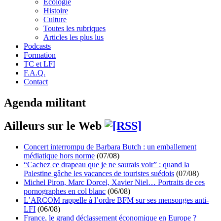
Écologie
Histoire
Culture
Toutes les rubriques
Articles les plus lus
Podcasts
Formation
TC et LFI
F.A.Q.
Contact
Agenda militant
Ailleurs sur le Web
Concert interrompu de Barbara Butch : un emballement
médiatique hors norme
(07/08)
“Cachez ce drapeau que je ne saurais voir” : quand la
Palestine gâche les vacances de touristes suédois
(07/08)
Michel Piron, Marc Dorcel, Xavier Niel… Portraits de ces
pornographes en col blanc
(06/08)
L’ARCOM rappelle à l’ordre BFM sur ses mensonges anti-
LFI
(06/08)
France, le grand déclassement économique en Europe ?