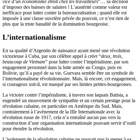
vice d’un économisme étroit chez les travailleurs
”… sa décision
d’imposer des baisses de salaires ! L’austérité comme valeur est
inefficace pour lutter contre la bureaucratisation ; quand elle est
imposée à une classe ouvrière privée du pouvoir, ce n’est rien de
plus que la triste banalité de la domination bourgeoise.
L’internationalisme
En sa qualité d’Argentin de naissance ayant mené une révolution
victorieuse à Cuba, par son célèbre appel à créer “
deux, trois,
beaucoup de Vietnam
” pour lutter contre l’impérialisme, par son
engagement personnel dans la lutte armée au Congo, puis en
Bolivie, qu’il a payé de sa vie, Guevara semble être un symbole de
l’internationalisme révolutionnaire. Mais, là encore, cet engagement,
si courageux soit-il, est marqué par ses limites petites-bourgeoises.
La victoire contre l’impérialisme, à travers son laquais Batista, a
engendré un mouvement de sympathie et un certain prestige pour la
révolution cubaine, en particulier en Amérique du Sud. Mais,
contrairement à l’avènement de la IIIe Internationale avec la
révolution russe de 1917, cela n’a entraîné aucun pas vers la
construction d’une organisation internationale pouvant servir d’outil
pour étendre la révolution.
L’isolement de la révolution cubaine ne pouvait que la mener à sa