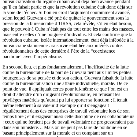
bureaucratisation du régime cubain avait déjà bien avancé pendant
qu’il en faisait partie et que la révolution cubaine était donc déjà sur
la voie de l’échec. Si l’on en croit l’argument couramment avancé,
selon lequel Guevara a été prié de quitter le gouvernement sous la
pression de la bureaucratie d’URSS, cela révèle, s’il en était besoin,
que le pouvoir à Cuba n’était pas du tout entre les mains des masses,
mais entre celles d’une poignée d’individus. Et cela confirme que la
révolution cubaine, isolée internationalement, était déjà inféodée à la
bureaucratie stalinienne : sa survie était liée aux intérêts contre-
révolutionnaires de cette dernière à l’ère de la “coexistence
pacifique” avec l’impérialisme.
En second lieu, et plus fondamentalement, l’inefficacité de la lutte
contre la bureaucratie de la part de Guevara tient aux limites petites-
bourgeoises de sa pensée et de son action. Guevara faisait de la lutte
contre la bureaucratisation une affaire individuelle, morale. De ce
point de vue, il appliquait certes pour lui-même ce que l’on est en
droit d’attendre d’un dirigeant révolutionnaire, en refusant les
privilèges matériels qu’aurait pu lui apporter sa fonction ; il tenait
même tellement à sa valeur d’exemple qu’il s’engageait
régulièrement dans des entreprises de travail volontaire lors de son
temps libre ; et il exigaeait aussi cette discipline de ces collaborateurs
: ceux qui ne feraient pas de travail volontaire ne progresseraient pas
dans son ministère… Mais on ne peut pas faire de politique en se
basant principalement sur la morale et en comptant sur un