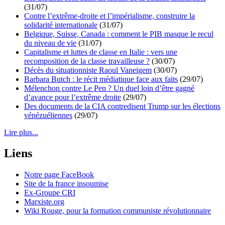
(31/07)
Contre l’extrême-droite et l’impérialisme, construire la
solidarité internationale
(31/07)
Belgique, Suisse, Canada : comment le PIB masque le recul
du niveau de vie
(31/07)
Capitalisme et luttes de classe en Italie : vers une
recomposition de la classe travailleuse ?
(30/07)
Décès du situationniste Raoul Vaneigem
(30/07)
Barbara Butch : le récit médiatique face aux faits
(29/07)
Mélenchon contre Le Pen ? Un duel loin d’être gagné
d’avance pour l’extrême droite
(29/07)
Des documents de la CIA contredisent Trump sur les élections
vénézuéliennes
(29/07)
Lire plus...
Liens
Notre page FaceBook
Site de la france insoumise
Ex-Groupe CRI
Marxiste.org
Wiki Rouge, pour la formation communiste révolutionnaire