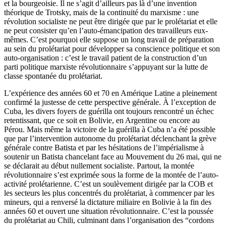
et la bourgeoisie. Il ne s’agit d’ailleurs pas là d’une invention
théorique de Trotsky, mais de la continuité du marxisme : une
révolution socialiste ne peut être dirigée que par le prolétariat et elle
ne peut consister qu’en l’auto-émancipation des travailleurs eux-
mêmes. C’est pourquoi elle suppose un long travail de préparation
au sein du prolétariat pour développer sa conscience politique et son
auto-organisation : c’est le travail patient de la construction d’un
parti politique marxiste révolutionnaire s’appuyant sur la lutte de
classe spontanée du prolétariat.
L’expérience des années 60 et 70 en Amérique Latine a pleinement
confirmé la justesse de cette perspective générale. À l’exception de
Cuba, les divers foyers de guérilla ont toujours rencontré un échec
retentissant, que ce soit en Bolivie, en Argentine ou encore au
Pérou. Mais même la victoire de la guérilla à Cuba n’a été possible
que par l’intervention autonome du prolétariat déclenchant la grève
générale contre Batista et par les hésitations de l’impérialisme à
soutenir un Batista chancelant face au Mouvement du 26 mai, qui ne
se déclarait au début nullement socialiste. Partout, la montée
révolutionnaire s’est exprimée sous la forme de la montée de l’auto-
activité prolétarienne. C’est un soulèvement dirigée par la COB et
les secteurs les plus concentrés du prolétariat, à commencer par les
mineurs, qui a renversé la dictature miliaire en Bolivie à la fin des
années 60 et ouvert une situation révolutionnaire. C’est la poussée
du prolétariat au Chili, culminant dans l’organisation des “cordons