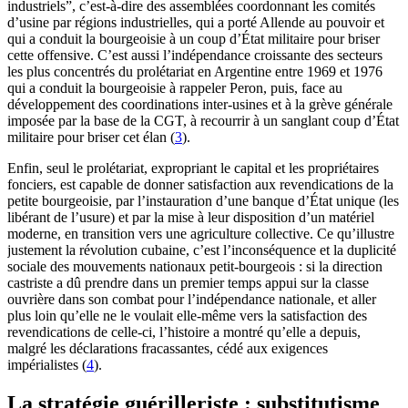
industriels”, c’est-à-dire des assemblées coordonnant les comités
d’usine par régions industrielles, qui a porté Allende au pouvoir et
qui a conduit la bourgeoisie à un coup d’État militaire pour briser
cette offensive. C’est aussi l’indépendance croissante des secteurs
les plus concentrés du prolétariat en Argentine entre 1969 et 1976
qui a conduit la bourgeoisie à rappeler Peron, puis, face au
développement des coordinations inter-usines et à la grève générale
imposée par la base de la CGT, à recourrir à un sanglant coup d’État
militaire pour briser cet élan (
3
).
Enfin, seul le prolétariat, expropriant le capital et les propriétaires
fonciers, est capable de donner satisfaction aux revendications de la
petite bourgeoisie, par l’instauration d’une banque d’État unique (les
libérant de l’usure) et par la mise à leur disposition d’un matériel
moderne, en transition vers une agriculture collective. Ce qu’illustre
justement la révolution cubaine, c’est l’inconséquence et la duplicité
sociale des mouvements nationaux petit-bourgeois : si la direction
castriste a dû prendre dans un premier temps appui sur la classe
ouvrière dans son combat pour l’indépendance nationale, et aller
plus loin qu’elle ne le voulait elle-même vers la satisfaction des
revendications de celle-ci, l’histoire a montré qu’elle a depuis,
malgré les déclarations fracassantes, cédé aux exigences
impérialistes (
4
).
La stratégie guérilleriste : substitutisme