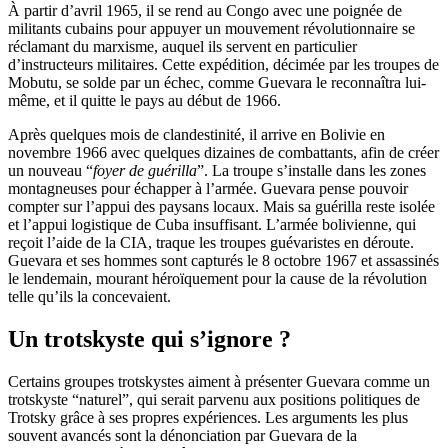
À partir d’avril 1965, il se rend au Congo avec une poignée de
militants cubains pour appuyer un mouvement révolutionnaire se
réclamant du marxisme, auquel ils servent en particulier
d’instructeurs militaires. Cette expédition, décimée par les troupes de
Mobutu, se solde par un échec, comme Guevara le reconnaîtra lui-
même, et il quitte le pays au début de 1966.
Après quelques mois de clandestinité, il arrive en Bolivie en
novembre 1966 avec quelques dizaines de combattants, afin de créer
un nouveau “
foyer de guérilla
”. La troupe s’installe dans les zones
montagneuses pour échapper à l’armée. Guevara pense pouvoir
compter sur l’appui des paysans locaux. Mais sa guérilla reste isolée
et l’appui logistique de Cuba insuffisant. L’armée bolivienne, qui
reçoit l’aide de la CIA, traque les troupes guévaristes en déroute.
Guevara et ses hommes sont capturés le 8 octobre 1967 et assassinés
le lendemain, mourant héroïquement pour la cause de la révolution
telle qu’ils la concevaient.
Un trotskyste qui s’ignore ?
Certains groupes trotskystes aiment à présenter Guevara comme un
trotskyste “naturel”, qui serait parvenu aux positions politiques de
Trotsky grâce à ses propres expériences. Les arguments les plus
souvent avancés sont la dénonciation par Guevara de la