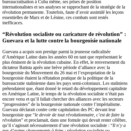
bureaucratisation à Cuba même, ses prises de position
internationalistes et ses analyses se rapprochant de la stratégie de la
révolution permanente. Toutefois, faute d’avoir assimilé les leçons
essentielles de Marx et de Lénine, ces combats sont restés
inefficaces.
“Révolution socialiste ou caricature de révolution” :
Guevara et la lutte contre la bourgeoisie nationale
Guevara a acquis son prestige parmi la jeunesse radicalisée
d’Amérique Latine dans les années 60 en tant que représentant le
plus éminent de la révolution cubaine. En effet, le renversement du
dictateur Batista après une brève période d’alliance avec la
bourgeoisie du Mouvement du 26 mai et l’expropriation de la
bourgeoisie étaient la réfutation pratique de la politique de la
bureaucratie stalinienne dans les pays semi-coloniaux. Les staliniens
prétendaient que, étant donné le retard du développement capitaliste
en Amérique Latine, le temps de la révolution socialiste n’était pas
encore venu et qu’il fallait chercher des alliances avec les secteurs
“progressistes” de la bourgeoisie nationale contre l’impérialisme.
Guevara déclarait contre cette capitulation des PC devant leur
bourgeoisie que “
le devoir de tout révolutionnaire, c’est de faire la
révolution
” et proclamait, dans une fomule qui devait rester célèbre,
qu’il s’agissait nécessairement d’une révolution socialiste : “
Il n’y a
pas d’autres changements à faire : révolution socialiste ou