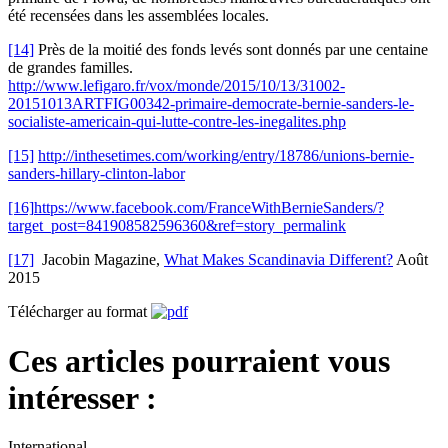
été recensées dans les assemblées locales.
[14]
Près de la moitié des fonds levés sont donnés par une centaine
de grandes familles.
http://www.lefigaro.fr/vox/monde/2015/10/13/31002-
20151013ARTFIG00342-primaire-democrate-bernie-sanders-le-
socialiste-americain-qui-lutte-contre-les-inegalites.php
[15]
http://inthesetimes.com/working/entry/18786/unions-bernie-
sanders-hillary-clinton-labor
[16]
https://www.facebook.com/FranceWithBernieSanders/?
target_post=841908582596360&ref=story_permalink
[17]
Jacobin Magazine,
What Makes Scandinavia Different?
Août
2015
Télécharger au format
Ces articles pourraient vous
intéresser :
International