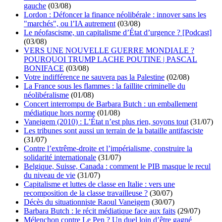
gauche
(03/08)
Lordon : Défoncer la finance néolibérale : innover sans les
"marchés", ou l’IA autrement
(03/08)
Le néofascisme, un capitalisme d’État d’urgence ? [Podcast]
(03/08)
VERS UNE NOUVELLE GUERRE MONDIALE ?
POURQUOI TRUMP LACHE POUTINE | PASCAL
BONIFACE
(03/08)
Votre indifférence ne sauvera pas la Palestine
(02/08)
La France sous les flammes : la faillite criminelle du
néolibéralisme
(01/08)
Concert interrompu de Barbara Butch : un emballement
médiatique hors norme
(01/08)
Vaneigem (2010) : L’État n’est plus rien, soyons tout
(31/07)
Les tribunes sont aussi un terrain de la bataille antifasciste
(31/07)
Contre l’extrême-droite et l’impérialisme, construire la
solidarité internationale
(31/07)
Belgique, Suisse, Canada : comment le PIB masque le recul
du niveau de vie
(31/07)
Capitalisme et luttes de classe en Italie : vers une
recomposition de la classe travailleuse ?
(30/07)
Décès du situationniste Raoul Vaneigem
(30/07)
Barbara Butch : le récit médiatique face aux faits
(29/07)
Mélenchon contre Le Pen ? Un duel loin d’être gagné