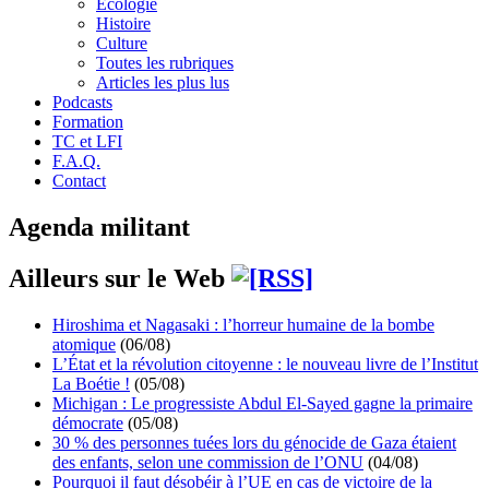
Écologie
Histoire
Culture
Toutes les rubriques
Articles les plus lus
Podcasts
Formation
TC et LFI
F.A.Q.
Contact
Agenda militant
Ailleurs sur le Web
Hiroshima et Nagasaki : l’horreur humaine de la bombe
atomique
(06/08)
L’État et la révolution citoyenne : le nouveau livre de l’Institut
La Boétie !
(05/08)
Michigan : Le progressiste Abdul El-Sayed gagne la primaire
démocrate
(05/08)
30 % des personnes tuées lors du génocide de Gaza étaient
des enfants, selon une commission de l’ONU
(04/08)
Pourquoi il faut désobéir à l’UE en cas de victoire de la