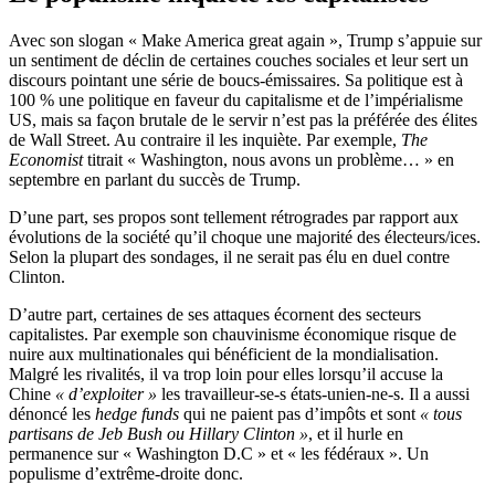
Avec son slogan « Make America great again », Trump s’appuie sur
un sentiment de déclin de certaines couches sociales et leur sert un
discours pointant une série de boucs-émissaires. Sa politique est à
100 % une politique en faveur du capitalisme et de l’impérialisme
US, mais sa façon brutale de le servir n’est pas la préférée des élites
de Wall Street. Au contraire il les inquiète. Par exemple,
The
Economist
titrait « Washington, nous avons un problème… » en
septembre en parlant du succès de Trump.
D’une part, ses propos sont tellement rétrogrades par rapport aux
évolutions de la société qu’il choque une majorité des électeurs/ices.
Selon la plupart des sondages, il ne serait pas élu en duel contre
Clinton.
D’autre part, certaines de ses attaques écornent des secteurs
capitalistes. Par exemple son chauvinisme économique risque de
nuire aux multinationales qui bénéficient de la mondialisation.
Malgré les rivalités, il va trop loin pour elles lorsqu’il accuse la
Chine
« d’exploiter »
les travailleur-se-s états-unien-ne-s. Il a aussi
dénoncé les
hedge funds
qui ne paient pas d’impôts et sont
« tous
partisans de Jeb Bush ou Hillary Clinton »
, et il hurle en
permanence sur « Washington D.C » et « les fédéraux ». Un
populisme d’extrême-droite donc.