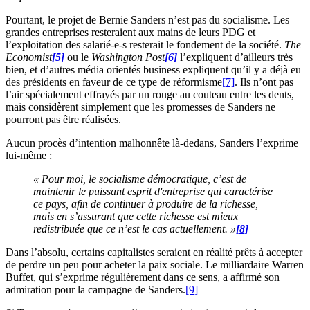
Pourtant, le projet de Bernie Sanders n’est pas du socialisme. Les
grandes entreprises resteraient aux mains de leurs PDG et
l’exploitation des salarié-e-s resterait le fondement de la société.
The
Economist
[5]
ou le
Washington Post
[6]
l’expliquent d’ailleurs très
bien, et d’autres média orientés business expliquent qu’il y a déjà eu
des présidents en faveur de ce type de réformisme
[7]
. Ils n’ont pas
l’air spécialement effrayés par un rouge au couteau entre les dents,
mais considèrent simplement que les promesses de Sanders ne
pourront pas être réalisées.
Aucun procès d’intention malhonnête là-dedans, Sanders l’exprime
lui-même :
« Pour moi, le socialisme démocratique, c’est de
maintenir le puissant esprit d'entreprise qui caractérise
ce pays, afin de continuer à produire de la richesse,
mais en s’assurant que cette richesse est mieux
redistribuée que ce n’est le cas actuellement. »
[8]
Dans l’absolu, certains capitalistes seraient en réalité prêts à accepter
de perdre un peu pour acheter la paix sociale. Le milliardaire Warren
Buffet, qui s’exprime régulièrement dans ce sens, a affirmé son
admiration pour la campagne de Sanders.
[9]