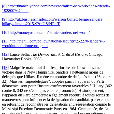
[8]
http://finance.yahoo.com/news/socialism-network-finds-friends-
192800764.html
[9]
http://uk.businessinsider.com/warren-buffett-bernie-sanders-
hillary-clinton-2015-9?r=US&IR=T
[10]
http://moneynation.com/bernie-sanders-net-worth/
[11]
http://thehill.com/policy/national-security/252270-sanders-i-
wouldnt-end-drone-program
[12]
Lance Selfa,
The Democrats: A Critical History
, Chicago:
Haymarket Books, 2008.
[13]
Malgré le match nul dans les primaires de l’Iowa et sa nette
victoire dans le New Hampshire, Sanders a nettement moins de
délégués que Hillary. Il mène en nombre de délégués élus (36 contre
32). Mais les “superdélégués”, cooptés parmi l’appareil du Parti
démocrate, sont pour l’instant extrêmement favorables à Hillary (362
contre 8, 342 ne s’étant pas encore prononcés). Historiquement,
l’appareil du Parti démocrate a également recouru à toutes sortes de
manœuvres pour influencer la désignation du candidat, par exemple
en refusant de reconnaître les délégations anti-ségrégation comme le
Mississipi Freedom Democratic Party en 1964. Cette année, dès la
primaire de l’Iowa, de nombreuses manœuvres bureaucratiques ont