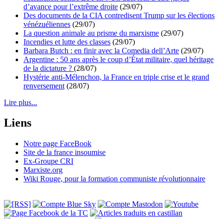
d’avance pour l’extrême droite
(29/07)
Des documents de la CIA contredisent Trump sur les élections
vénézuéliennes
(29/07)
La question animale au prisme du marxisme
(29/07)
Incendies et lutte des classes
(29/07)
Barbara Butch : en finir avec la Comedia dell’Arte
(29/07)
Argentine : 50 ans après le coup d’État militaire, quel héritage
de la dictature ?
(28/07)
Hystérie anti-Mélenchon, la France en triple crise et le grand
renversement
(28/07)
Lire plus...
Liens
Notre page FaceBook
Site de la france insoumise
Ex-Groupe CRI
Marxiste.org
Wiki Rouge, pour la formation communiste révolutionnaire