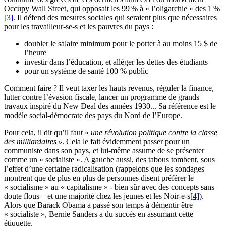
Occupy Wall Street, qui opposait les 99 % à « l’oligarchie » des 1 %
[3]
. Il défend des mesures sociales qui seraient plus que nécessaires
pour les travailleur-se-s et les pauvres du pays :
doubler le salaire minimum pour le porter à au moins 15 $ de
l’heure
investir dans l’éducation, et alléger les dettes des étudiants
pour un système de santé 100 % public
Comment faire ? Il veut taxer les hauts revenus, réguler la finance,
lutter contre l’évasion fiscale, lancer un programme de grands
travaux inspiré du New Deal des années 1930... Sa référence est le
modèle social-démocrate des pays du Nord de l’Europe.
Pour cela, il dit qu’il faut «
une révolution politique contre la classe
des milliardaires »
. Cela le fait évidemment passer pour un
communiste dans son pays, et lui-même assume de se présenter
comme un « socialiste ». A gauche aussi, des tabous tombent, sous
l’effet d’une certaine radicalisation (rappelons que les sondages
montrent que de plus en plus de personnes disent préférer le
« socialisme » au « capitalisme » - bien sûr avec des concepts sans
doute flous – et une majorité chez les jeunes et les Noir-e-s
[4]
).
Alors que Barack Obama a passé son temps à démentir être
« socialiste », Bernie Sanders a du succès en assumant cette
étiquette.