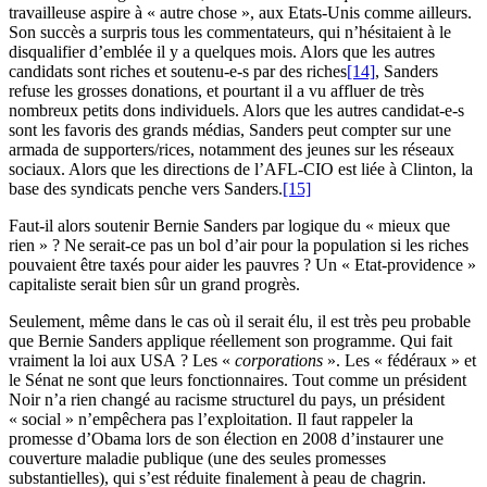
travailleuse aspire à « autre chose », aux Etats-Unis comme ailleurs.
Son succès a surpris tous les commentateurs, qui n’hésitaient à le
disqualifier d’emblée il y a quelques mois. Alors que les autres
candidats sont riches et soutenu-e-s par des riches
[14]
, Sanders
refuse les grosses donations, et pourtant il a vu affluer de très
nombreux petits dons individuels. Alors que les autres candidat-e-s
sont les favoris des grands médias, Sanders peut compter sur une
armada de supporters/rices, notamment des jeunes sur les réseaux
sociaux. Alors que les directions de l’AFL-CIO est liée à Clinton, la
base des syndicats penche vers Sanders.
[15]
Faut-il alors soutenir Bernie Sanders par logique du « mieux que
rien » ? Ne serait-ce pas un bol d’air pour la population si les riches
pouvaient être taxés pour aider les pauvres ? Un « Etat-providence »
capitaliste serait bien sûr un grand progrès.
Seulement, même dans le cas où il serait élu, il est très peu probable
que Bernie Sanders applique réellement son programme. Qui fait
vraiment la loi aux USA ? Les «
corporations
». Les « fédéraux » et
le Sénat ne sont que leurs fonctionnaires. Tout comme un président
Noir n’a rien changé au racisme structurel du pays, un président
« social » n’empêchera pas l’exploitation. Il faut rappeler la
promesse d’Obama lors de son élection en 2008 d’instaurer une
couverture maladie publique (une des seules promesses
substantielles), qui s’est réduite finalement à peau de chagrin.