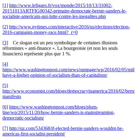
[1]
http://www.lefigaro.fr/vox/monde/2015/10/13/31002-
20151013ARTFIG00342-primaire-democrate-bernie-sanders-le-
socialiste-americain-qui-lutte-contre-les-inegalites.php
[2]
http://www.nytimes.com/interactive/2016/us/elections/election-
2016-campaign-money-race.html?_r=0
[3]
Ce slogan est un peu symbolique de certaines illusions
réformistes « anti-finance ». La bourgeoisie (et non les seuls
financiers) représente plus que 1 %.
[4]
https://www.washingtonpost.com/news/rampage/wp/2016/02/05/mille
have-a-higher-opinion-of-socialism-than-of-capitalism/
[5]
http://www.economist.com/blogs/democracyinamerica/2016/02/bernie
manifesto
[6]
https://www.washingtonpost.com/blogs/plum-
line/wp/2015/11/20/how-bernie-sanders-is-mainstreaming-
democratic-socialism/
[7]
http://qz.com/534368/if-elected-bernie-sanders-wouldnt-be-
americas-first-socialist-president/