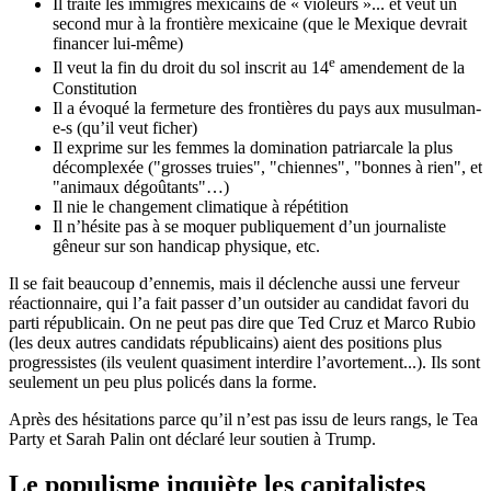
Il traite les immigrés mexicains de « violeurs »... et veut un
second mur à la frontière mexicaine (que le Mexique devrait
financer lui-même)
e
Il veut la fin du droit du sol inscrit au 14
amendement de la
Constitution
Il a évoqué la fermeture des frontières du pays aux musulman-
e-s (qu’il veut ficher)
Il exprime sur les femmes la domination patriarcale la plus
décomplexée ("grosses truies", "chiennes", "bonnes à rien", et
"animaux dégoûtants"…)
Il nie le changement climatique à répétition
Il n’hésite pas à se moquer publiquement d’un journaliste
gêneur sur son handicap physique, etc.
Il se fait beaucoup d’ennemis, mais il déclenche aussi une ferveur
réactionnaire, qui l’a fait passer d’un outsider au candidat favori du
parti républicain. On ne peut pas dire que Ted Cruz et Marco Rubio
(les deux autres candidats républicains) aient des positions plus
progressistes (ils veulent quasiment interdire l’avortement...). Ils sont
seulement un peu plus policés dans la forme.
Après des hésitations parce qu’il n’est pas issu de leurs rangs, le Tea
Party et Sarah Palin ont déclaré leur soutien à Trump.
Le populisme inquiète les capitalistes