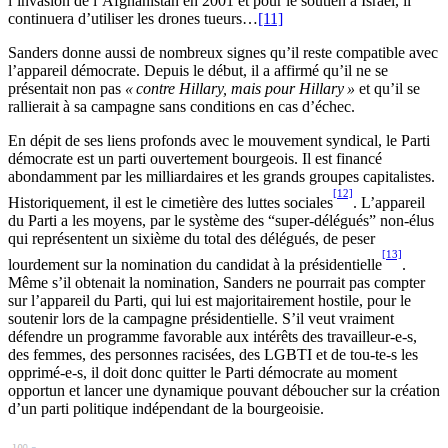
l’invasion de l’Afghanistan en 2001 et pour le soutien à Israël, il
continuera d’utiliser les drones tueurs…
[11]
Sanders donne aussi de nombreux signes qu’il reste compatible avec
l’appareil démocrate. Depuis le début, il a affirmé qu’il ne se
présentait non pas
« contre Hillary, mais pour Hillary »
et qu’il se
rallierait à sa campagne sans conditions en cas d’échec.
En dépit de ses liens profonds avec le mouvement syndical, le Parti
démocrate est un parti ouvertement bourgeois. Il est financé
abondamment par les milliardaires et les grands groupes capitalistes.
[12]
Historiquement, il est le cimetière des luttes sociales
. L’appareil
du Parti a les moyens, par le système des “super-délégués” non-élus
qui représentent un sixième du total des délégués, de peser
[13]
lourdement sur la nomination du candidat à la présidentielle
.
Même s’il obtenait la nomination, Sanders ne pourrait pas compter
sur l’appareil du Parti, qui lui est majoritairement hostile, pour le
soutenir lors de la campagne présidentielle. S’il veut vraiment
défendre un programme favorable aux intérêts des travailleur-e-s,
des femmes, des personnes racisées, des LGBTI et de tou-te-s les
opprimé-e-s, il doit donc quitter le Parti démocrate au moment
opportun et lancer une dynamique pouvant déboucher sur la création
d’un parti politique indépendant de la bourgeoisie.