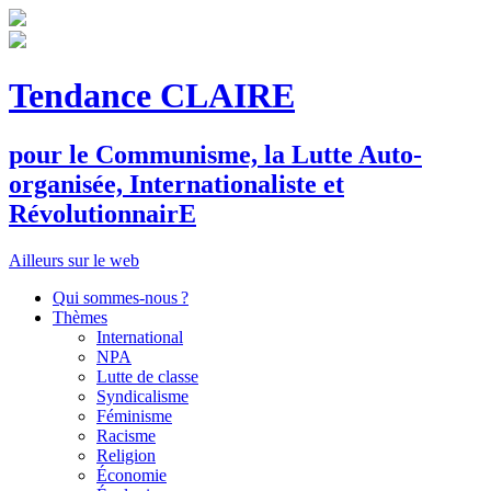
Tendance CLAIRE
pour le
C
ommunisme, la
L
utte
A
uto-
organisée,
I
nternationaliste et
R
évolutionnair
E
Ailleurs sur le web
Qui sommes-nous ?
Thèmes
International
NPA
Lutte de classe
Syndicalisme
Féminisme
Racisme
Religion
Économie