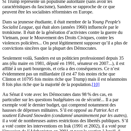
Si Trump représente un populisme autoritaire (sans avoir les
caractéristiques du fascisme), Sanders se rapproche de ce que
peuvent être les socialistes réformistes en Europe.
Dans sa jeunesse étudiante, il était membre de la
Young People's
Socialist League
, qui était alors (années 1960) influencée par le
trotskisme. Il était de la génération d’activistes contre la guerre du
Vietnam, pour le Mouvement des Droits Civiques, contre les
violences policières... On peut légitimement supposer qu’il a plus de
convictions sincères que la plupart des Démocrates.
Seulement voilà, Sanders est un politicien professionnel depuis 35
ans (élu maire en 1981, député en 1991, sénateur en 2007...), il est
affilié à un parti bourgeois, et cela a des conséquences. Ce n’est
évidemment pas un milliardaire (il est 47 fois moins riche que
Clinton et 10795 fois moins riche que Trump) mais il est néanmoins
8 fois plus riche que la majorité de la population.
[10]
Au Sénat il vote avec les Démocrates dans 98 % des cas, en
particulier sur les questions budgétaires ou de sécurité... Il a par
exemple voté le dernier budget, qui comprend notamment des
hausses de dépenses militaires. S’il est opposé au
Patriot Act
et
soutient Edward Snowden (condamné unanimement par les autres)
,
il a voté de nombreuses autres restrictions des libertés publiques. S’il
a voté contre les interventions en Irak (1991 et 2002), il a voté pour