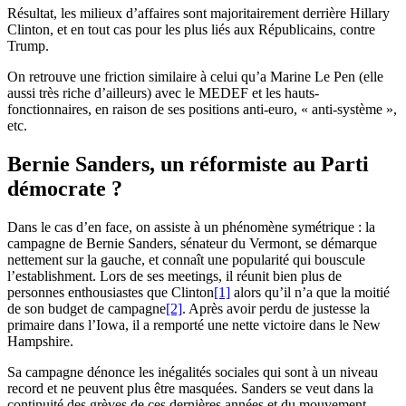
Résultat, les milieux d’affaires sont majoritairement derrière Hillary
Clinton, et en tout cas pour les plus liés aux Républicains, contre
Trump.
On retrouve une friction similaire à celui qu’a Marine Le Pen (elle
aussi très riche d’ailleurs) avec le MEDEF et les hauts-
fonctionnaires, en raison de ses positions anti-euro, « anti-système »,
etc.
Bernie Sanders, un réformiste au Parti
démocrate ?
Dans le cas d’en face, on assiste à un phénomène symétrique : la
campagne de Bernie Sanders, sénateur du Vermont, se démarque
nettement sur la gauche, et connaît une popularité qui bouscule
l’establishment. Lors de ses meetings, il réunit bien plus de
personnes enthousiastes que Clinton
[1]
alors qu’il n’a que la moitié
de son budget de campagne
[2]
. Après avoir perdu de justesse la
primaire dans l’Iowa, il a remporté une nette victoire dans le New
Hampshire.
Sa campagne dénonce les inégalités sociales qui sont à un niveau
record et ne peuvent plus être masquées. Sanders se veut dans la
continuité des grèves de ces dernières années et du mouvement