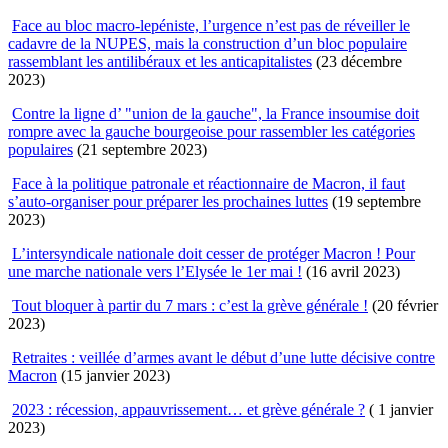
Face au bloc macro-lepéniste, l’urgence n’est pas de réveiller le
cadavre de la NUPES, mais la construction d’un bloc populaire
rassemblant les antilibéraux et les anticapitalistes
(23 décembre
2023)
Contre la ligne d’ "union de la gauche", la France insoumise doit
rompre avec la gauche bourgeoise pour rassembler les catégories
populaires
(21 septembre 2023)
Face à la politique patronale et réactionnaire de Macron, il faut
s’auto-organiser pour préparer les prochaines luttes
(19 septembre
2023)
L’intersyndicale nationale doit cesser de protéger Macron ! Pour
une marche nationale vers l’Elysée le 1er mai !
(16 avril 2023)
Tout bloquer à partir du 7 mars : c’est la grève générale !
(20 février
2023)
Retraites : veillée d’armes avant le début d’une lutte décisive contre
Macron
(15 janvier 2023)
2023 : récession, appauvrissement… et grève générale ?
( 1 janvier
2023)