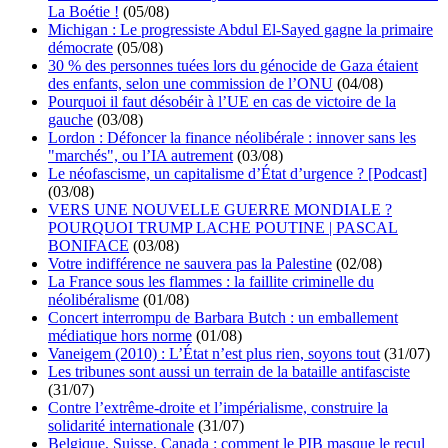
La Boétie !
(05/08)
Michigan : Le progressiste Abdul El-Sayed gagne la primaire
démocrate
(05/08)
30 % des personnes tuées lors du génocide de Gaza étaient
des enfants, selon une commission de l’ONU
(04/08)
Pourquoi il faut désobéir à l’UE en cas de victoire de la
gauche
(03/08)
Lordon : Défoncer la finance néolibérale : innover sans les
"marchés", ou l’IA autrement
(03/08)
Le néofascisme, un capitalisme d’État d’urgence ? [Podcast]
(03/08)
VERS UNE NOUVELLE GUERRE MONDIALE ?
POURQUOI TRUMP LACHE POUTINE | PASCAL
BONIFACE
(03/08)
Votre indifférence ne sauvera pas la Palestine
(02/08)
La France sous les flammes : la faillite criminelle du
néolibéralisme
(01/08)
Concert interrompu de Barbara Butch : un emballement
médiatique hors norme
(01/08)
Vaneigem (2010) : L’État n’est plus rien, soyons tout
(31/07)
Les tribunes sont aussi un terrain de la bataille antifasciste
(31/07)
Contre l’extrême-droite et l’impérialisme, construire la
solidarité internationale
(31/07)
Belgique, Suisse, Canada : comment le PIB masque le recul