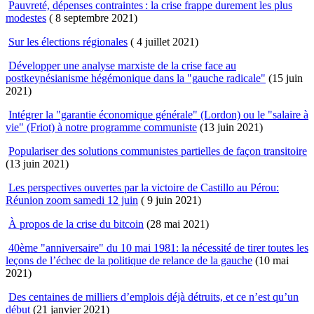
Pauvreté, dépenses contraintes : la crise frappe durement les plus
modestes
( 8 septembre 2021)
Sur les élections régionales
( 4 juillet 2021)
Développer une analyse marxiste de la crise face au
postkeynésianisme hégémonique dans la "gauche radicale"
(15 juin
2021)
Intégrer la "garantie économique générale" (Lordon) ou le "salaire à
vie" (Friot) à notre programme communiste
(13 juin 2021)
Populariser des solutions communistes partielles de façon transitoire
(13 juin 2021)
Les perspectives ouvertes par la victoire de Castillo au Pérou:
Réunion zoom samedi 12 juin
( 9 juin 2021)
À propos de la crise du bitcoin
(28 mai 2021)
40ème "anniversaire" du 10 mai 1981: la nécessité de tirer toutes les
leçons de l’échec de la politique de relance de la gauche
(10 mai
2021)
Des centaines de milliers d’emplois déjà détruits, et ce n’est qu’un
début
(21 janvier 2021)