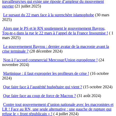
travailleurs/ses qui exige une riposte d’ampleur du mouvement
ouvrier
(21 juillet 2025)
Le sursaut du 22 mars face à la surenchère islamophobe
(30 mars
2025)
Alors que le PS et le RN soutiennent le gouvernement Bayrou,
Tou-te-s dans la rue le 22 mars à l’appel de la France Insoumise !
( 1
mars 2025)
Le gouvernement Bayrou : dernier avatar de la macronie avant la
crise terminale ?
(28 décembre 2024)
Non à l’accord commercial Mercosur/Union européenne !
(24
novembre 2024)
Martinique : il faut exproprier les profiteurs de crise !
(16 octobre
2024)
Que faire face à l’austérité budgétaire qui vient ?
(15 octobre 2024)
Que faire face au coup de force de Macron ?
(31 août 2024)
Contre tout gouvernement d’union nationale avec les macronistes et
LR ! Face au RN, une seule alternative : une gauche de rupture qui
refuse le « front républicain » !
( 4 juillet 2024)