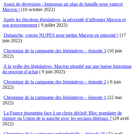
Assez de diversions : Imposons un plan de bataille pour vaincre
Macron !
(10 octobre 2022)
Après les élections législatives, la nécessité d’affronter Macron et
son gouvernement
( 9 juillet 2022)
Dimanche, votons NUPES pour mettre Macron en minorité !
(17
juin 2022)
Chronique de la campagne des législatives – épisode 3
(10 juin
2022)
A la veille des législatives, Macron plombé par une baisse historique
du pouvoir d’achat
( 9 juin 2022)
Chronique de la campagne des législatives – épisode 2
( 6 juin
2022)
Chronique de la campagne des législatives – épisode 1
(22 mai
2022)
La France insoumise face à un choix décisif: Bloc populaire de
rupture ou Union de la gauche avec les sociaux-libéraux ?
(29 avril
2022)
Chronique de la campagne présidentielle – épisode 25
(22 avril