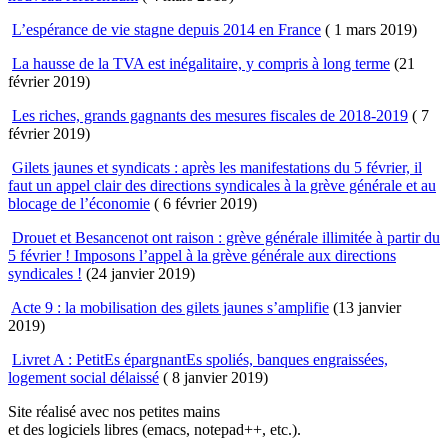
L’espérance de vie stagne depuis 2014 en France
( 1 mars 2019)
La hausse de la TVA est inégalitaire, y compris à long terme
(21
février 2019)
Les riches, grands gagnants des mesures fiscales de 2018-2019
( 7
février 2019)
Gilets jaunes et syndicats : après les manifestations du 5 février, il
faut un appel clair des directions syndicales à la grève générale et au
blocage de l’économie
( 6 février 2019)
Drouet et Besancenot ont raison : grève générale illimitée à partir du
5 février ! Imposons l’appel à la grève générale aux directions
syndicales !
(24 janvier 2019)
Acte 9 : la mobilisation des gilets jaunes s’amplifie
(13 janvier
2019)
Livret A : PetitEs épargnantEs spoliés, banques engraissées,
logement social délaissé
( 8 janvier 2019)
Site réalisé avec nos petites mains
et des logiciels libres (emacs, notepad++, etc.).