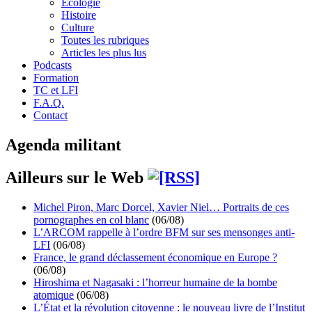
Écologie
Histoire
Culture
Toutes les rubriques
Articles les plus lus
Podcasts
Formation
TC et LFI
F.A.Q.
Contact
Agenda militant
Ailleurs sur le Web
Michel Piron, Marc Dorcel, Xavier Niel… Portraits de ces
pornographes en col blanc
(06/08)
L’ARCOM rappelle à l’ordre BFM sur ses mensonges anti-
LFI
(06/08)
France, le grand déclassement économique en Europe ?
(06/08)
Hiroshima et Nagasaki : l’horreur humaine de la bombe
atomique
(06/08)
L’État et la révolution citoyenne : le nouveau livre de l’Institut