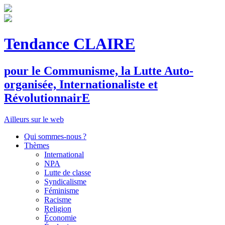
Tendance CLAIRE
pour le
C
ommunisme, la
L
utte
A
uto-
organisée,
I
nternationaliste et
R
évolutionnair
E
Ailleurs sur le web
Qui sommes-nous ?
Thèmes
International
NPA
Lutte de classe
Syndicalisme
Féminisme
Racisme
Religion
Économie