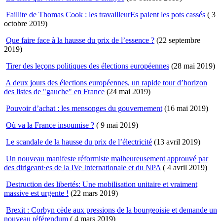
Faillite de Thomas Cook : les travailleurEs paient les pots cassés
( 3
octobre 2019)
Que faire face à la hausse du prix de l’essence ?
(22 septembre
2019)
Tirer des leçons politiques des élections européennes
(28 mai 2019)
A deux jours des élections européennes, un rapide tour d’horizon
des listes de "gauche" en France
(24 mai 2019)
Pouvoir d’achat : les mensonges du gouvernement
(16 mai 2019)
Où va la France insoumise ?
( 9 mai 2019)
Le scandale de la hausse du prix de l’électricité
(13 avril 2019)
Un nouveau manifeste réformiste malheureusement approuvé par
des dirigeant·es de la IVe Internationale et du NPA
( 4 avril 2019)
Destruction des libertés: Une mobilisation unitaire et vraiment
massive est urgente !
(22 mars 2019)
Brexit : Corbyn cède aux pressions de la bourgeoisie et demande un
nouveau référendum
( 4 mars 2019)