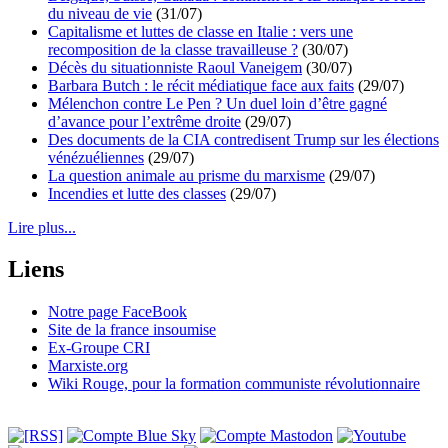
du niveau de vie
(31/07)
Capitalisme et luttes de classe en Italie : vers une
recomposition de la classe travailleuse ?
(30/07)
Décès du situationniste Raoul Vaneigem
(30/07)
Barbara Butch : le récit médiatique face aux faits
(29/07)
Mélenchon contre Le Pen ? Un duel loin d’être gagné
d’avance pour l’extrême droite
(29/07)
Des documents de la CIA contredisent Trump sur les élections
vénézuéliennes
(29/07)
La question animale au prisme du marxisme
(29/07)
Incendies et lutte des classes
(29/07)
Lire plus...
Liens
Notre page FaceBook
Site de la france insoumise
Ex-Groupe CRI
Marxiste.org
Wiki Rouge, pour la formation communiste révolutionnaire