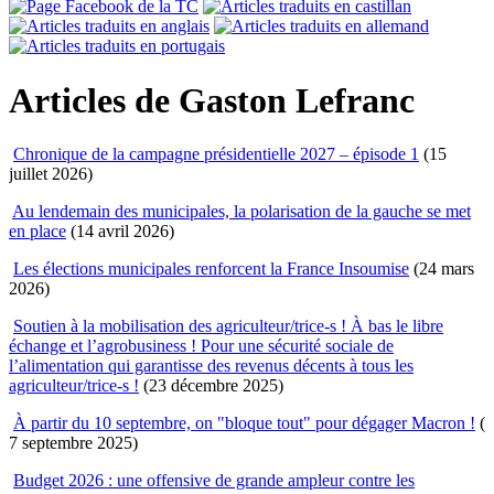
Articles de Gaston Lefranc
Chronique de la campagne présidentielle 2027 – épisode 1
(15
juillet 2026)
Au lendemain des municipales, la polarisation de la gauche se met
en place
(14 avril 2026)
Les élections municipales renforcent la France Insoumise
(24 mars
2026)
Soutien à la mobilisation des agriculteur/trice-s ! À bas le libre
échange et l’agrobusiness ! Pour une sécurité sociale de
l’alimentation qui garantisse des revenus décents à tous les
agriculteur/trice-s !
(23 décembre 2025)
À partir du 10 septembre, on "bloque tout" pour dégager Macron !
(
7 septembre 2025)
Budget 2026 : une offensive de grande ampleur contre les