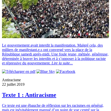
Le gouvernement avait interdit la manifestation. Malgré cela, des
milliers de manifestant.e.s ont convergé vers la place de la
République samedi après-midi. Une foule jeune, métisée, généreuse,
déterminée à braver les interdits et à s’opposer à la politique raciste
et répressive du gouvernement.
Lire la suite...
Antiracisme
22 juillet 2019
Texte 1 : Antiracisme
Ce texte est une ébauche de réflexion sur les racismes en général,
mais est inévitablement marqué d’un point de vue centré sur la