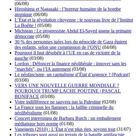
(06/08)
Hiroshima et Nagasaki : l’horreur humaine de la bombe
atomique
(06/08)
L’État et la révolution citoyenne : le nouveau livre de l’Institut
La Boétie !
(05/08)
Michigan : Le progressiste Abdul El-Sayed gagne la primaire
démocrate
(05/08)
30 % des personnes tuées lors du génocide de Gaza étaient
des enfants, selon une commission de l’ONU
(04/08)
Pourquoi il faut désobéir à l’UE en cas de victoire de la
gauche
(03/08)
Lordon : Défoncer la finance néolibérale : innover sans les
"marchés", ou l’IA autrement
(03/08)
Le néofascisme, un capitalisme d’État d’urgence ? [Podcast]
(03/08)
VERS UNE NOUVELLE GUERRE MONDIALE ?
POURQUOI TRUMP LACHE POUTINE | PASCAL
BONIFACE
(03/08)
Votre indifférence ne sauvera pas la Palestine
(02/08)
La France sous les flammes : la faillite criminelle du
néolibéralisme
(01/08)
Concert interrompu de Barbara Butch : un emballement
médiatique hors norme
(01/08)
Vaneigem (2010) : L’État n’est plus rien, soyons tout
(31/07)
Les tribunes sont aussi un terrain de la bataille antifasciste