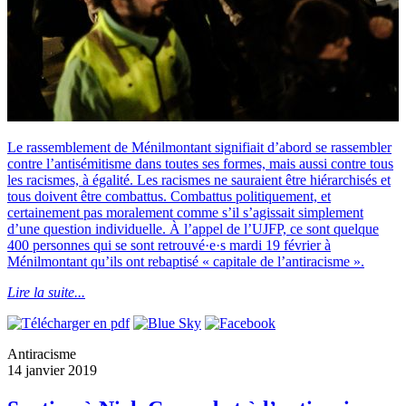
Le rassemblement de Ménilmontant signifiait d’abord se rassembler
contre l’antisémitisme dans toutes ses formes, mais aussi contre tous
les racismes, à égalité. Les racismes ne sauraient être hiérarchisés et
tous doivent être combattus. Combattus politiquement, et
certainement pas moralement comme s’il s’agissait simplement
d’une question individuelle. À l’appel de l’UJFP, ce sont quelque
400 personnes qui se sont retrouvé·e·s mardi 19 février à
Ménilmontant qu’ils ont rebaptisé « capitale de l’antiracisme ».
Lire la suite...
Antiracisme
14 janvier 2019