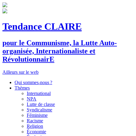
Tendance CLAIRE
pour le
C
ommunisme, la
L
utte
A
uto-
organisée,
I
nternationaliste et
R
évolutionnair
E
Ailleurs sur le web
Qui sommes-nous ?
Thèmes
International
NPA
Lutte de classe
Syndicalisme
Féminisme
Racisme
Religion
Économie