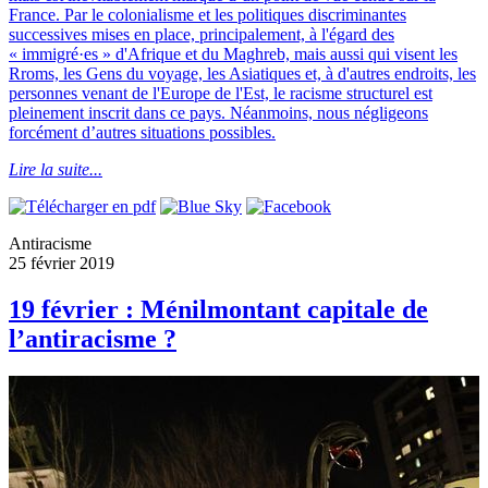
France. Par le colonialisme et les politiques discriminantes
successives mises en place, principalement, à l'égard des
« immigré·es » d'Afrique et du Maghreb, mais aussi qui visent les
Rroms, les Gens du voyage, les Asiatiques et, à d'autres endroits, les
personnes venant de l'Europe de l'Est, le racisme structurel est
pleinement inscrit dans ce pays. Néanmoins, nous négligeons
forcément d’autres situations possibles.
Lire la suite...
Antiracisme
25 février 2019
19 février : Ménilmontant capitale de
l’antiracisme ?