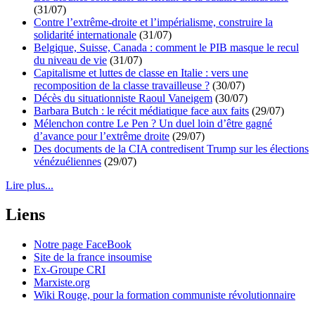
(31/07)
Contre l’extrême-droite et l’impérialisme, construire la
solidarité internationale
(31/07)
Belgique, Suisse, Canada : comment le PIB masque le recul
du niveau de vie
(31/07)
Capitalisme et luttes de classe en Italie : vers une
recomposition de la classe travailleuse ?
(30/07)
Décès du situationniste Raoul Vaneigem
(30/07)
Barbara Butch : le récit médiatique face aux faits
(29/07)
Mélenchon contre Le Pen ? Un duel loin d’être gagné
d’avance pour l’extrême droite
(29/07)
Des documents de la CIA contredisent Trump sur les élections
vénézuéliennes
(29/07)
Lire plus...
Liens
Notre page FaceBook
Site de la france insoumise
Ex-Groupe CRI
Marxiste.org
Wiki Rouge, pour la formation communiste révolutionnaire