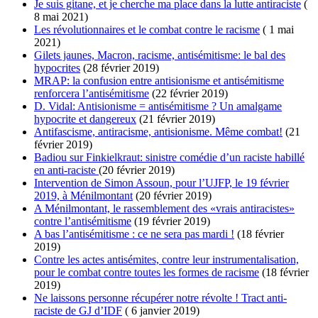
Je suis gitane, et je cherche ma place dans la lutte antiraciste
(
8 mai 2021)
Les révolutionnaires et le combat contre le racisme
( 1 mai
2021)
Gilets jaunes, Macron, racisme, antisémitisme: le bal des
hypocrites
(28 février 2019)
MRAP: la confusion entre antisionisme et antisémitisme
renforcera l’antisémitisme
(22 février 2019)
D. Vidal: Antisionisme = antisémitisme ? Un amalgame
hypocrite et dangereux
(21 février 2019)
Antifascisme, antiracisme, antisionisme. Même combat!
(21
février 2019)
Badiou sur Finkielkraut: sinistre comédie d’un raciste habillé
en anti-raciste
(20 février 2019)
Intervention de Simon Assoun, pour l’UJFP, le 19 février
2019, à Ménilmontant
(20 février 2019)
A Ménilmontant, le rassemblement des «vrais antiracistes»
contre l’antisémitisme
(19 février 2019)
A bas l’antisémitisme : ce ne sera pas mardi !
(18 février
2019)
Contre les actes antisémites, contre leur instrumentalisation,
pour le combat contre toutes les formes de racisme
(18 février
2019)
Ne laissons personne récupérer notre révolte ! Tract anti-
raciste de GJ d’IDF
( 6 janvier 2019)