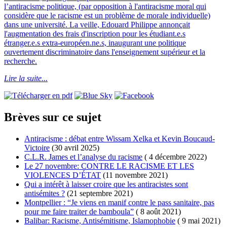
l’antiracisme politique, (par opposition à l'antiracisme moral qui
considère que le racisme est un problème de morale individuelle)
dans une université. La veille, Edouard Philippe annonçait
l'augmentation des frais d'inscription pour les étudiant.e.s
étranger.e.s extra-européen.ne.s, inaugurant une politique
ouvertement discriminatoire dans l'enseignement supérieur et la
recherche.
Lire la suite...
Brèves sur ce sujet
Antiracisme : débat entre Wissam Xelka et Kevin Boucaud-
Victoire
(30 avril 2025)
C.L.R. James et l’analyse du racisme
( 4 décembre 2022)
Le 27 novembre: CONTRE LE RACISME ET LES
VIOLENCES D’ÉTAT
(11 novembre 2021)
Qui a intérêt à laisser croire que les antiracistes sont
antisémites ?
(21 septembre 2021)
Montpellier : “Je viens en manif contre le pass sanitaire, pas
pour me faire traiter de bamboula”
( 8 août 2021)
Balibar: Racisme, Antisémitisme, Islamophobie
( 9 mai 2021)