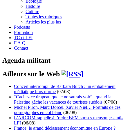
Écologie
Histoire
Culture
Toutes les rubriques
Articles les plus lus
Podcasts
Formation
TC et LFI
F.A.Q.
Contact
Agenda militant
Ailleurs sur le Web
Concert interrompu de Barbara Butch : un emballement
médiatique hors norme
(07/08)
“Cachez ce drapeau que je ne saurais voir” : quand la
Palestine gâche les vacances de touristes suédois
(07/08)
Michel Piron, Marc Dorcel, Xavier Niel… Portraits de ces
pornographes en col blanc
(06/08)
L’ARCOM rappelle à l’ordre BFM sur ses mensonges anti-
LFI
(06/08)
France, le grand déclassement économique en Europe ?