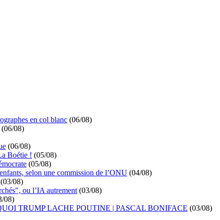
ographes en col blanc
(06/08)
(06/08)
ue
(06/08)
La Boétie !
(05/08)
démocrate
(05/08)
s enfants, selon une commission de l’ONU
(04/08)
(03/08)
rchés", ou l’IA autrement
(03/08)
3/08)
UOI TRUMP LACHE POUTINE | PASCAL BONIFACE
(03/08)