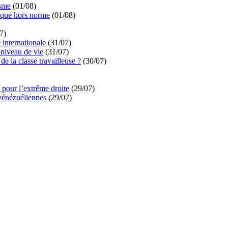
isme
(01/08)
ique hors norme
(01/08)
7)
é internationale
(31/07)
niveau de vie
(31/07)
de la classe travailleuse ?
(30/07)
pour l’extrême droite
(29/07)
vénézuéliennes
(29/07)