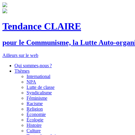
Tendance CLAIRE
pour le
C
ommunisme, la
L
utte
A
uto-organ
Ailleurs sur le web
Qui sommes-nous ?
Thèmes
International
NPA
Lutte de classe
Syndicalisme
Féminisme
Racisme
Religion
Économie
Écologie
Histoire
Culture