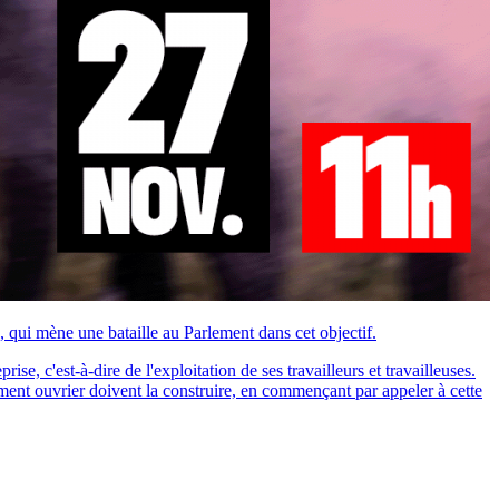
 qui mène une bataille au Parlement dans cet objectif.
se, c'est-à-dire de l'exploitation de ses travailleurs et travailleuses.
ment ouvrier doivent la construire, en commençant par appeler à cette