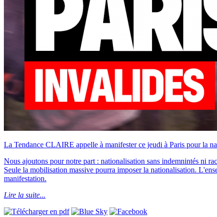
La Tendance CLAIRE appelle à manifester ce jeudi à Paris pour la nati
Nous ajoutons pour notre part : nationalisation sans indemnintés ni racha
Seule la mobilisation massive pourra imposer la nationalisation. L'en
manifestation.
Lire la suite...