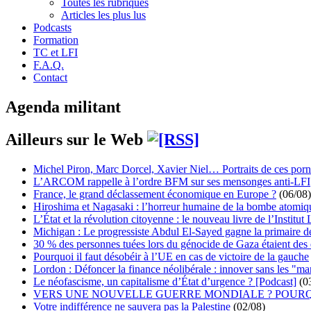
Toutes les rubriques
Articles les plus lus
Podcasts
Formation
TC et LFI
F.A.Q.
Contact
Agenda militant
Ailleurs sur le Web
Michel Piron, Marc Dorcel, Xavier Niel… Portraits de ces porn
L’ARCOM rappelle à l’ordre BFM sur ses mensonges anti-LFI
France, le grand déclassement économique en Europe ?
(06/08)
Hiroshima et Nagasaki : l’horreur humaine de la bombe atomiq
L’État et la révolution citoyenne : le nouveau livre de l’Institut 
Michigan : Le progressiste Abdul El-Sayed gagne la primaire 
30 % des personnes tuées lors du génocide de Gaza étaient de
Pourquoi il faut désobéir à l’UE en cas de victoire de la gauche
Lordon : Défoncer la finance néolibérale : innover sans les "ma
Le néofascisme, un capitalisme d’État d’urgence ? [Podcast]
(0
VERS UNE NOUVELLE GUERRE MONDIALE ? POURQ
Votre indifférence ne sauvera pas la Palestine
(02/08)