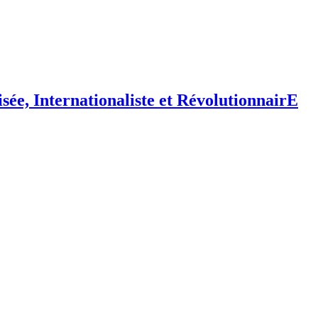
isée,
I
nternationaliste et
R
évolutionnair
E