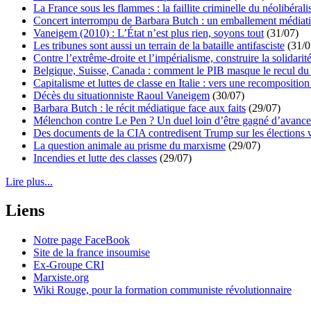
La France sous les flammes : la faillite criminelle du néolibéral
Concert interrompu de Barbara Butch : un emballement médiat
Vaneigem (2010) : L’État n’est plus rien, soyons tout
(31/07)
Les tribunes sont aussi un terrain de la bataille antifasciste
(31/0
Contre l’extrême-droite et l’impérialisme, construire la solidarit
Belgique, Suisse, Canada : comment le PIB masque le recul du 
Capitalisme et luttes de classe en Italie : vers une recomposition 
Décès du situationniste Raoul Vaneigem
(30/07)
Barbara Butch : le récit médiatique face aux faits
(29/07)
Mélenchon contre Le Pen ? Un duel loin d’être gagné d’avance 
Des documents de la CIA contredisent Trump sur les élections 
La question animale au prisme du marxisme
(29/07)
Incendies et lutte des classes
(29/07)
Lire plus...
Liens
Notre page FaceBook
Site de la france insoumise
Ex-Groupe CRI
Marxiste.org
Wiki Rouge, pour la formation communiste révolutionnaire