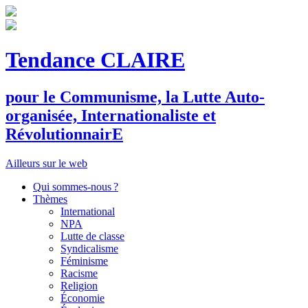
Tendance CLAIRE
pour le
C
ommunisme, la
L
utte
A
uto-
organisée,
I
nternationaliste et
R
évolutionnair
E
Ailleurs sur le web
Qui sommes-nous ?
Thèmes
International
NPA
Lutte de classe
Syndicalisme
Féminisme
Racisme
Religion
Économie