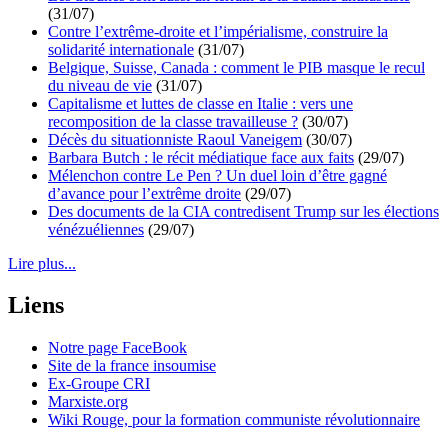
(31/07)
Contre l’extrême-droite et l’impérialisme, construire la
solidarité internationale
(31/07)
Belgique, Suisse, Canada : comment le PIB masque le recul
du niveau de vie
(31/07)
Capitalisme et luttes de classe en Italie : vers une
recomposition de la classe travailleuse ?
(30/07)
Décès du situationniste Raoul Vaneigem
(30/07)
Barbara Butch : le récit médiatique face aux faits
(29/07)
Mélenchon contre Le Pen ? Un duel loin d’être gagné
d’avance pour l’extrême droite
(29/07)
Des documents de la CIA contredisent Trump sur les élections
vénézuéliennes
(29/07)
Lire plus...
Liens
Notre page FaceBook
Site de la france insoumise
Ex-Groupe CRI
Marxiste.org
Wiki Rouge, pour la formation communiste révolutionnaire