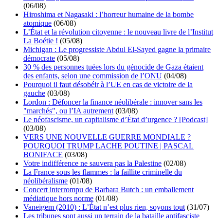
(06/08)
Hiroshima et Nagasaki : l’horreur humaine de la bombe
atomique
(06/08)
L’État et la révolution citoyenne : le nouveau livre de l’Institut
La Boétie !
(05/08)
Michigan : Le progressiste Abdul El-Sayed gagne la primaire
démocrate
(05/08)
30 % des personnes tuées lors du génocide de Gaza étaient
des enfants, selon une commission de l’ONU
(04/08)
Pourquoi il faut désobéir à l’UE en cas de victoire de la
gauche
(03/08)
Lordon : Défoncer la finance néolibérale : innover sans les
"marchés", ou l’IA autrement
(03/08)
Le néofascisme, un capitalisme d’État d’urgence ? [Podcast]
(03/08)
VERS UNE NOUVELLE GUERRE MONDIALE ?
POURQUOI TRUMP LACHE POUTINE | PASCAL
BONIFACE
(03/08)
Votre indifférence ne sauvera pas la Palestine
(02/08)
La France sous les flammes : la faillite criminelle du
néolibéralisme
(01/08)
Concert interrompu de Barbara Butch : un emballement
médiatique hors norme
(01/08)
Vaneigem (2010) : L’État n’est plus rien, soyons tout
(31/07)
Les tribunes sont aussi un terrain de la bataille antifasciste