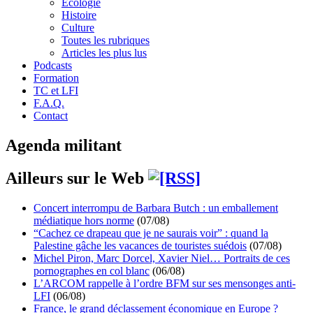
Écologie
Histoire
Culture
Toutes les rubriques
Articles les plus lus
Podcasts
Formation
TC et LFI
F.A.Q.
Contact
Agenda militant
Ailleurs sur le Web
Concert interrompu de Barbara Butch : un emballement
médiatique hors norme
(07/08)
“Cachez ce drapeau que je ne saurais voir” : quand la
Palestine gâche les vacances de touristes suédois
(07/08)
Michel Piron, Marc Dorcel, Xavier Niel… Portraits de ces
pornographes en col blanc
(06/08)
L’ARCOM rappelle à l’ordre BFM sur ses mensonges anti-
LFI
(06/08)
France, le grand déclassement économique en Europe ?