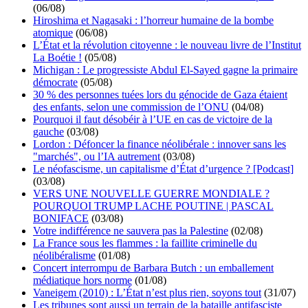
(06/08)
Hiroshima et Nagasaki : l’horreur humaine de la bombe
atomique
(06/08)
L’État et la révolution citoyenne : le nouveau livre de l’Institut
La Boétie !
(05/08)
Michigan : Le progressiste Abdul El-Sayed gagne la primaire
démocrate
(05/08)
30 % des personnes tuées lors du génocide de Gaza étaient
des enfants, selon une commission de l’ONU
(04/08)
Pourquoi il faut désobéir à l’UE en cas de victoire de la
gauche
(03/08)
Lordon : Défoncer la finance néolibérale : innover sans les
"marchés", ou l’IA autrement
(03/08)
Le néofascisme, un capitalisme d’État d’urgence ? [Podcast]
(03/08)
VERS UNE NOUVELLE GUERRE MONDIALE ?
POURQUOI TRUMP LACHE POUTINE | PASCAL
BONIFACE
(03/08)
Votre indifférence ne sauvera pas la Palestine
(02/08)
La France sous les flammes : la faillite criminelle du
néolibéralisme
(01/08)
Concert interrompu de Barbara Butch : un emballement
médiatique hors norme
(01/08)
Vaneigem (2010) : L’État n’est plus rien, soyons tout
(31/07)
Les tribunes sont aussi un terrain de la bataille antifasciste