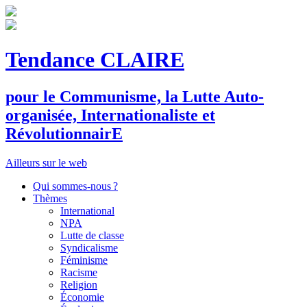
Tendance CLAIRE
pour le
C
ommunisme, la
L
utte
A
uto-
organisée,
I
nternationaliste et
R
évolutionnair
E
Ailleurs sur le web
Qui sommes-nous ?
Thèmes
International
NPA
Lutte de classe
Syndicalisme
Féminisme
Racisme
Religion
Économie