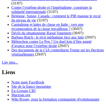
(31/07)
Contre l’extrême-droite et l’impérialisme, construire la
solidarité internationale
(31/07)
Belgique, Suisse, Canada : comment le PIB masque le recul
du niveau de vie
(31/07)
Capitalisme et luttes de classe en Italie : vers une
recomposition de la classe travailleuse ?
(30/07)
Décès du situationniste Raoul Vaneigem
(30/07)
Barbara Butch : le récit médiatique face aux faits
(29/07)
Mélenchon contre Le Pen ? Un duel loin d’être gagné
d’avance pour l’extrême droite
(29/07)
Des documents de la CIA contredisent Trump sur les élections
vénézuéliennes
(29/07)
Lire plus...
Liens
Notre page FaceBook
Site de la france insoumise
Ex-Groupe CRI
Marxiste.org
Wiki Rouge, pour la formation communiste révolutionnaire