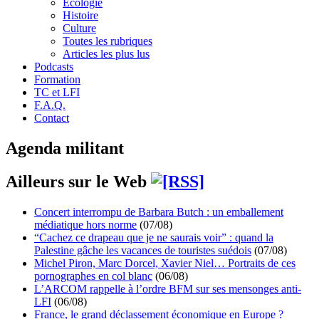
Écologie
Histoire
Culture
Toutes les rubriques
Articles les plus lus
Podcasts
Formation
TC et LFI
F.A.Q.
Contact
Agenda militant
Ailleurs sur le Web
Concert interrompu de Barbara Butch : un emballement
médiatique hors norme
(07/08)
“Cachez ce drapeau que je ne saurais voir” : quand la
Palestine gâche les vacances de touristes suédois
(07/08)
Michel Piron, Marc Dorcel, Xavier Niel… Portraits de ces
pornographes en col blanc
(06/08)
L’ARCOM rappelle à l’ordre BFM sur ses mensonges anti-
LFI
(06/08)
France, le grand déclassement économique en Europe ?