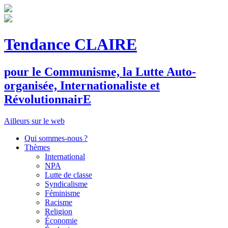
Tendance CLAIRE
pour le
C
ommunisme, la
L
utte
A
uto-
organisée,
I
nternationaliste et
R
évolutionnair
E
Ailleurs sur le web
Qui sommes-nous ?
Thèmes
International
NPA
Lutte de classe
Syndicalisme
Féminisme
Racisme
Religion
Économie