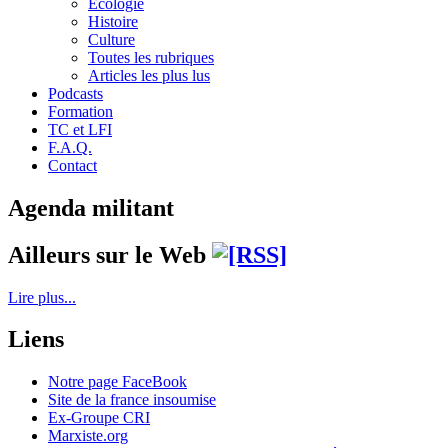
Écologie
Histoire
Culture
Toutes les rubriques
Articles les plus lus
Podcasts
Formation
TC et LFI
F.A.Q.
Contact
Agenda militant
Ailleurs sur le Web
Lire plus...
Liens
Notre page FaceBook
Site de la france insoumise
Ex-Groupe CRI
Marxiste.org