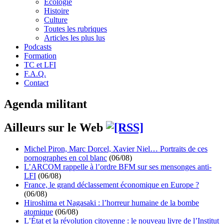
Écologie
Histoire
Culture
Toutes les rubriques
Articles les plus lus
Podcasts
Formation
TC et LFI
F.A.Q.
Contact
Agenda militant
Ailleurs sur le Web
Michel Piron, Marc Dorcel, Xavier Niel… Portraits de ces
pornographes en col blanc
(06/08)
L’ARCOM rappelle à l’ordre BFM sur ses mensonges anti-
LFI
(06/08)
France, le grand déclassement économique en Europe ?
(06/08)
Hiroshima et Nagasaki : l’horreur humaine de la bombe
atomique
(06/08)
L’État et la révolution citoyenne : le nouveau livre de l’Institut