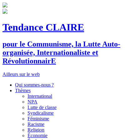
Tendance CLAIRE
pour le
C
ommunisme, la
L
utte
A
uto-
organisée,
I
nternationaliste et
R
évolutionnair
E
Ailleurs sur le web
Qui sommes-nous ?
Thèmes
International
NPA
Lutte de classe
Syndicalisme
Féminisme
Racisme
Religion
Économie