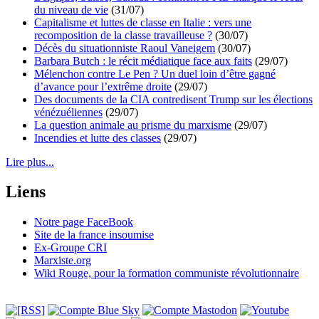
du niveau de vie
(31/07)
Capitalisme et luttes de classe en Italie : vers une
recomposition de la classe travailleuse ?
(30/07)
Décès du situationniste Raoul Vaneigem
(30/07)
Barbara Butch : le récit médiatique face aux faits
(29/07)
Mélenchon contre Le Pen ? Un duel loin d’être gagné
d’avance pour l’extrême droite
(29/07)
Des documents de la CIA contredisent Trump sur les élections
vénézuéliennes
(29/07)
La question animale au prisme du marxisme
(29/07)
Incendies et lutte des classes
(29/07)
Lire plus...
Liens
Notre page FaceBook
Site de la france insoumise
Ex-Groupe CRI
Marxiste.org
Wiki Rouge, pour la formation communiste révolutionnaire