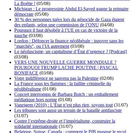
La Boétie !
(05/08)
Michigan : Le progressiste Abdul El-Sayed gagne la primaire
démocrate
(05/08)
30 % des personnes tuées lors du génocide de Gaza étaient
des enfants, selon une commission de l’ONU
(04/08)
Pourquoi il faut désobéir à l’UE en cas de victoire de la
gauche
(03/08)
Lordon : Défoncer la finance néolibérale : innover sans les
"marchés", ou l’IA autrement
(03/08)
Le néofascisme, un capitalisme d’État d’urgence ? [Podcast]
(03/08)
VERS UNE NOUVELLE GUERRE MONDIALE ?
POURQUOI TRUMP LACHE POUTINE | PASCAL
BONIFACE
(03/08)
Votre indifférence ne sauvera pas la Palestine
(02/08)
La France sous les flammes : la faillite criminelle du
néolibéralisme
(01/08)
Concert interrompu de Barbara Butch : un emballement
médiatique hors norme
(01/08)
Vaneigem (2010) : L’État n’est plus rien, soyons tout
(31/07)
Les tribunes sont aussi un terrain de la bataille antifasciste
(31/07)
Contre l’extrême-droite et l’impérialisme, construire la
solidarité internationale
(31/07)
Belgique, Suisse, Canada : comment le PIB masque le recul