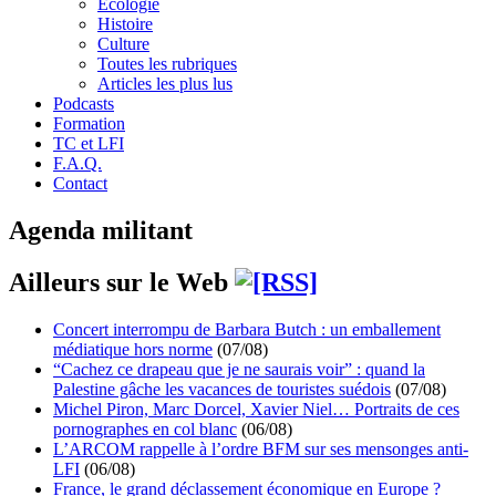
Écologie
Histoire
Culture
Toutes les rubriques
Articles les plus lus
Podcasts
Formation
TC et LFI
F.A.Q.
Contact
Agenda militant
Ailleurs sur le Web
Concert interrompu de Barbara Butch : un emballement
médiatique hors norme
(07/08)
“Cachez ce drapeau que je ne saurais voir” : quand la
Palestine gâche les vacances de touristes suédois
(07/08)
Michel Piron, Marc Dorcel, Xavier Niel… Portraits de ces
pornographes en col blanc
(06/08)
L’ARCOM rappelle à l’ordre BFM sur ses mensonges anti-
LFI
(06/08)
France, le grand déclassement économique en Europe ?