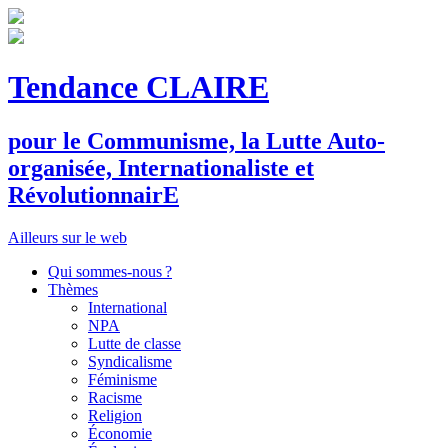
Tendance CLAIRE
pour le
C
ommunisme, la
L
utte
A
uto-
organisée,
I
nternationaliste et
R
évolutionnair
E
Ailleurs sur le web
Qui sommes-nous ?
Thèmes
International
NPA
Lutte de classe
Syndicalisme
Féminisme
Racisme
Religion
Économie