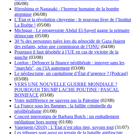
(06/08)
Hiroshima et Nagasaki : l’horreur humaine de la bombe
atomique
(06/08)
L’État et la révolution citoyenne : le nouveau livre de l’Institut
La Boétie !
(05/08)
Michigan : Le progressiste Abdul El-Sayed gagne la primaire
démocrate
(05/08)
30 % des personnes tuées lors du génocide de Gaza étaient
des enfants, selon une commission de l’ONU
(04/08)
Pourquoi il faut désobéir à l’UE en cas de victoire de la
gauche
(03/08)
Lordon : Défoncer la finance néolibérale : innover sans les
"marchés", ou l’IA autrement
(03/08)
Le néofascisme, un capitalisme d’État d’urgence ? [Podcast]
(03/08)
VERS UNE NOUVELLE GUERRE MONDIALE ?
POURQUOI TRUMP LACHE POUTINE | PASCAL
BONIFACE
(03/08)
Votre indifférence ne sauvera pas la Palestine
(02/08)
La France sous les flammes : la faillite criminelle du
néolibéralisme
(01/08)
Concert interrompu de Barbara Butch : un emballement
médiatique hors norme
(01/08)
Vaneigem (2010) : L’État n’est plus rien, soyons tout
(31/07)
Les tribunes sont aussi un terrain de la bataille antifasciste