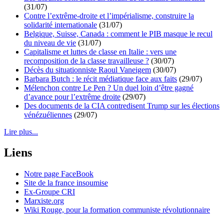
(31/07)
Contre l’extrême-droite et l’impérialisme, construire la
solidarité internationale
(31/07)
Belgique, Suisse, Canada : comment le PIB masque le recul
du niveau de vie
(31/07)
Capitalisme et luttes de classe en Italie : vers une
recomposition de la classe travailleuse ?
(30/07)
Décès du situationniste Raoul Vaneigem
(30/07)
Barbara Butch : le récit médiatique face aux faits
(29/07)
Mélenchon contre Le Pen ? Un duel loin d’être gagné
d’avance pour l’extrême droite
(29/07)
Des documents de la CIA contredisent Trump sur les élections
vénézuéliennes
(29/07)
Lire plus...
Liens
Notre page FaceBook
Site de la france insoumise
Ex-Groupe CRI
Marxiste.org
Wiki Rouge, pour la formation communiste révolutionnaire