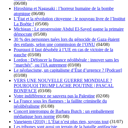
(06/08)
Hiroshima et Nagasaki : l’horreur humaine de la bombe
atomique
(06/08)
L’État et la révolution citoyenne : le nouveau livre de l’Institut
La Boétie !
(05/08)
Michigan : Le progressiste Abdul El-Sayed gagne la primaire
démocrate
(05/08)
30 % des personnes tuées lors du génocide de Gaza étaient
des enfants, selon une commission de l’ONU
(04/08)
Pourquoi il faut désobéir à l’UE en cas de victoire de la
gauche
(03/08)
Lordon : Défoncer la finance néolibérale : innover sans les
"marchés", ou l’IA autrement
(03/08)
Le néofascisme, un capitalisme d’État d’urgence ? [Podcast]
(03/08)
VERS UNE NOUVELLE GUERRE MONDIALE ?
POURQUOI TRUMP LACHE POUTINE | PASCAL
BONIFACE
(03/08)
Votre indifférence ne sauvera pas la Palestine
(02/08)
La France sous les flammes : la faillite criminelle du
néolibéralisme
(01/08)
Concert interrompu de Barbara Butch : un emballement
médiatique hors norme
(01/08)
Vaneigem (2010) : L’État n’est plus rien, soyons tout
(31/07)
Les tribunes sont aussi un terrain de la bataille antifasciste