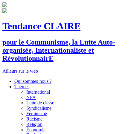
Tendance CLAIRE
pour le
C
ommunisme, la
L
utte
A
uto-
organisée,
I
nternationaliste et
R
évolutionnair
E
Ailleurs sur le web
Qui sommes-nous ?
Thèmes
International
NPA
Lutte de classe
Syndicalisme
Féminisme
Racisme
Religion
Économie