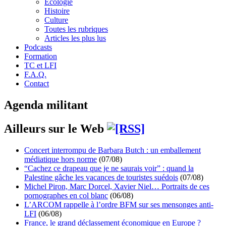
Écologie
Histoire
Culture
Toutes les rubriques
Articles les plus lus
Podcasts
Formation
TC et LFI
F.A.Q.
Contact
Agenda militant
Ailleurs sur le Web
Concert interrompu de Barbara Butch : un emballement
médiatique hors norme
(07/08)
“Cachez ce drapeau que je ne saurais voir” : quand la
Palestine gâche les vacances de touristes suédois
(07/08)
Michel Piron, Marc Dorcel, Xavier Niel… Portraits de ces
pornographes en col blanc
(06/08)
L’ARCOM rappelle à l’ordre BFM sur ses mensonges anti-
LFI
(06/08)
France, le grand déclassement économique en Europe ?