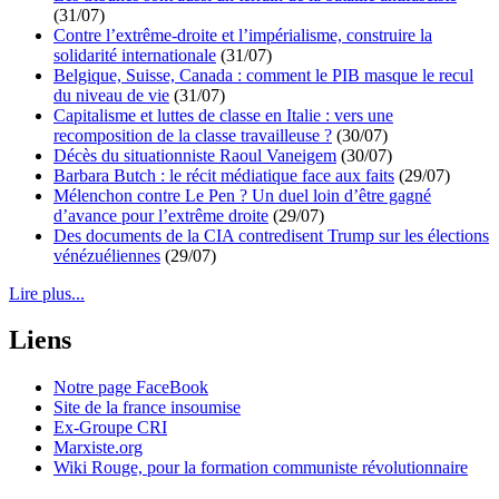
(31/07)
Contre l’extrême-droite et l’impérialisme, construire la
solidarité internationale
(31/07)
Belgique, Suisse, Canada : comment le PIB masque le recul
du niveau de vie
(31/07)
Capitalisme et luttes de classe en Italie : vers une
recomposition de la classe travailleuse ?
(30/07)
Décès du situationniste Raoul Vaneigem
(30/07)
Barbara Butch : le récit médiatique face aux faits
(29/07)
Mélenchon contre Le Pen ? Un duel loin d’être gagné
d’avance pour l’extrême droite
(29/07)
Des documents de la CIA contredisent Trump sur les élections
vénézuéliennes
(29/07)
Lire plus...
Liens
Notre page FaceBook
Site de la france insoumise
Ex-Groupe CRI
Marxiste.org
Wiki Rouge, pour la formation communiste révolutionnaire