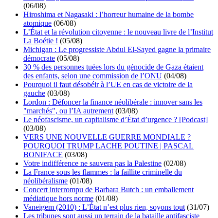
(06/08)
Hiroshima et Nagasaki : l’horreur humaine de la bombe
atomique
(06/08)
L’État et la révolution citoyenne : le nouveau livre de l’Institut
La Boétie !
(05/08)
Michigan : Le progressiste Abdul El-Sayed gagne la primaire
démocrate
(05/08)
30 % des personnes tuées lors du génocide de Gaza étaient
des enfants, selon une commission de l’ONU
(04/08)
Pourquoi il faut désobéir à l’UE en cas de victoire de la
gauche
(03/08)
Lordon : Défoncer la finance néolibérale : innover sans les
"marchés", ou l’IA autrement
(03/08)
Le néofascisme, un capitalisme d’État d’urgence ? [Podcast]
(03/08)
VERS UNE NOUVELLE GUERRE MONDIALE ?
POURQUOI TRUMP LACHE POUTINE | PASCAL
BONIFACE
(03/08)
Votre indifférence ne sauvera pas la Palestine
(02/08)
La France sous les flammes : la faillite criminelle du
néolibéralisme
(01/08)
Concert interrompu de Barbara Butch : un emballement
médiatique hors norme
(01/08)
Vaneigem (2010) : L’État n’est plus rien, soyons tout
(31/07)
Les tribunes sont aussi un terrain de la bataille antifasciste