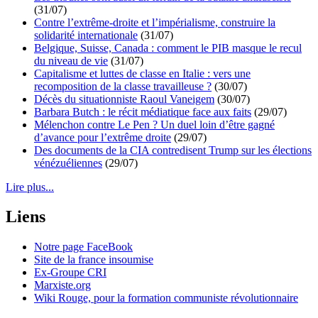
(31/07)
Contre l’extrême-droite et l’impérialisme, construire la
solidarité internationale
(31/07)
Belgique, Suisse, Canada : comment le PIB masque le recul
du niveau de vie
(31/07)
Capitalisme et luttes de classe en Italie : vers une
recomposition de la classe travailleuse ?
(30/07)
Décès du situationniste Raoul Vaneigem
(30/07)
Barbara Butch : le récit médiatique face aux faits
(29/07)
Mélenchon contre Le Pen ? Un duel loin d’être gagné
d’avance pour l’extrême droite
(29/07)
Des documents de la CIA contredisent Trump sur les élections
vénézuéliennes
(29/07)
Lire plus...
Liens
Notre page FaceBook
Site de la france insoumise
Ex-Groupe CRI
Marxiste.org
Wiki Rouge, pour la formation communiste révolutionnaire