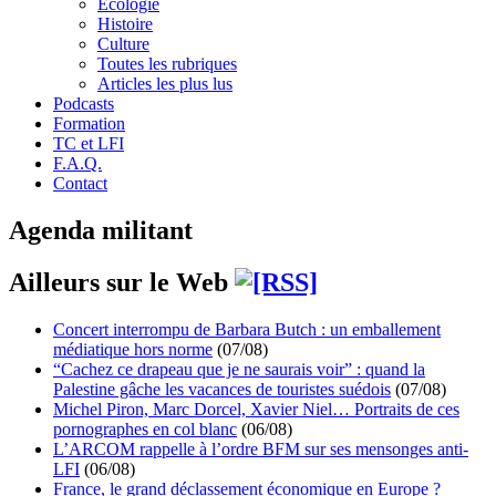
Écologie
Histoire
Culture
Toutes les rubriques
Articles les plus lus
Podcasts
Formation
TC et LFI
F.A.Q.
Contact
Agenda militant
Ailleurs sur le Web
Concert interrompu de Barbara Butch : un emballement
médiatique hors norme
(07/08)
“Cachez ce drapeau que je ne saurais voir” : quand la
Palestine gâche les vacances de touristes suédois
(07/08)
Michel Piron, Marc Dorcel, Xavier Niel… Portraits de ces
pornographes en col blanc
(06/08)
L’ARCOM rappelle à l’ordre BFM sur ses mensonges anti-
LFI
(06/08)
France, le grand déclassement économique en Europe ?