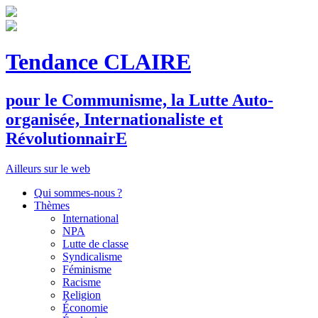
Tendance CLAIRE
pour le
C
ommunisme, la
L
utte
A
uto-
organisée,
I
nternationaliste et
R
évolutionnair
E
Ailleurs sur le web
Qui sommes-nous ?
Thèmes
International
NPA
Lutte de classe
Syndicalisme
Féminisme
Racisme
Religion
Économie