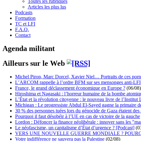
Toutes les rubriques
Articles les plus lus
Podcasts
Formation
TC et LFI
F.A.Q.
Contact
Agenda militant
Ailleurs sur le Web
Michel Piron, Marc Dorcel, Xavier Niel… Portraits de ces porn
L’ARCOM rappelle à l’ordre BFM sur ses mensonges anti-LFI
France, le grand déclassement économique en Europe ?
(06/08)
Hiroshima et Nagasaki : l’horreur humaine de la bombe atomiq
L’État et la révolution citoyenne : le nouveau livre de l’Institut 
Michigan : Le progressiste Abdul El-Sayed gagne la primaire 
30 % des personnes tuées lors du génocide de Gaza étaient de
Pourquoi il faut désobéir à l’UE en cas de victoire de la gauche
Lordon : Défoncer la finance néolibérale : innover sans les "ma
Le néofascisme, un capitalisme d’État d’urgence ? [Podcast]
(0
VERS UNE NOUVELLE GUERRE MONDIALE ? POURQ
Votre indifférence ne sauvera pas la Palestine
(02/08)