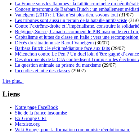
La France sous les flammes : la faillite criminelle du néolibéral
Concert interrompu de Barbara Butch : un emballement médiat
Vaneigem (2010) : L’État n’est plus rien, soyons tout
(31/07)
Les tribunes sont aussi un terrain de la bataille antifasciste
(31/0
Contre l’extrême-droite et l’impérialisme, construire la solidarit
Belgique, Suisse, Canada : comment le PIB masque le recul du 
Capitalisme et luttes de classe en Italie : vers une recomposition 
Décès du situationniste Raoul Vaneigem
(30/07)
Barbara Butch : le récit médiatique face aux faits
(29/07)
Mélenchon contre Le Pen ? Un duel loin d’être gagné d’avance 
Des documents de la CIA contredisent Trump sur les élections 
La question animale au prisme du marxisme
(29/07)
Incendies et lutte des classes
(29/07)
Lire plus...
Liens
Notre page FaceBook
Site de la france insoumise
Ex-Groupe CRI
Marxiste.org
Wiki Rouge, pour la formation communiste révolutionnaire