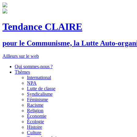
Tendance CLAIRE
pour le
C
ommunisme, la
L
utte
A
uto-organ
Ailleurs sur le web
Qui sommes-nous ?
Thèmes
International
NPA
Lutte de classe
Syndicalisme
Féminisme
Racisme
Religion
Économie
Écologie
Histoire
Culture