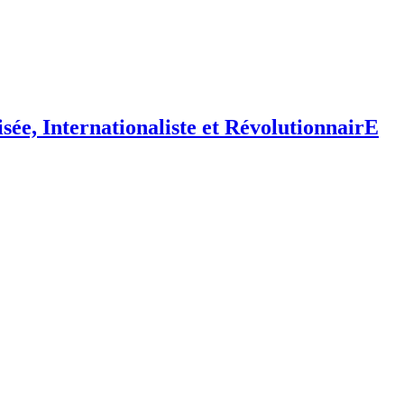
isée,
I
nternationaliste et
R
évolutionnair
E