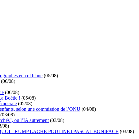
ographes en col blanc
(06/08)
(06/08)
ue
(06/08)
La Boétie !
(05/08)
démocrate
(05/08)
s enfants, selon une commission de l’ONU
(04/08)
(03/08)
rchés", ou l’IA autrement
(03/08)
3/08)
UOI TRUMP LACHE POUTINE | PASCAL BONIFACE
(03/08)