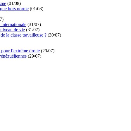
isme
(01/08)
ique hors norme
(01/08)
7)
é internationale
(31/07)
niveau de vie
(31/07)
de la classe travailleuse ?
(30/07)
pour l’extrême droite
(29/07)
vénézuéliennes
(29/07)