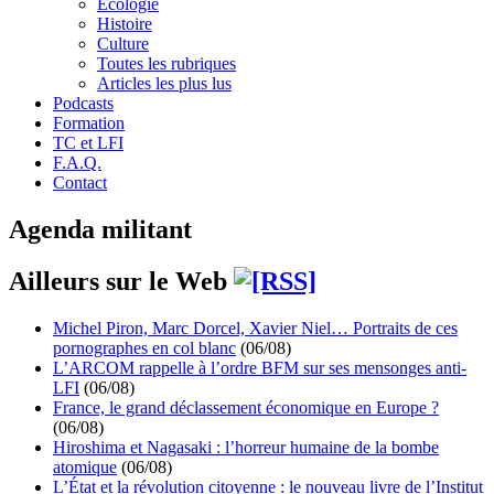
Écologie
Histoire
Culture
Toutes les rubriques
Articles les plus lus
Podcasts
Formation
TC et LFI
F.A.Q.
Contact
Agenda militant
Ailleurs sur le Web
Michel Piron, Marc Dorcel, Xavier Niel… Portraits de ces
pornographes en col blanc
(06/08)
L’ARCOM rappelle à l’ordre BFM sur ses mensonges anti-
LFI
(06/08)
France, le grand déclassement économique en Europe ?
(06/08)
Hiroshima et Nagasaki : l’horreur humaine de la bombe
atomique
(06/08)
L’État et la révolution citoyenne : le nouveau livre de l’Institut