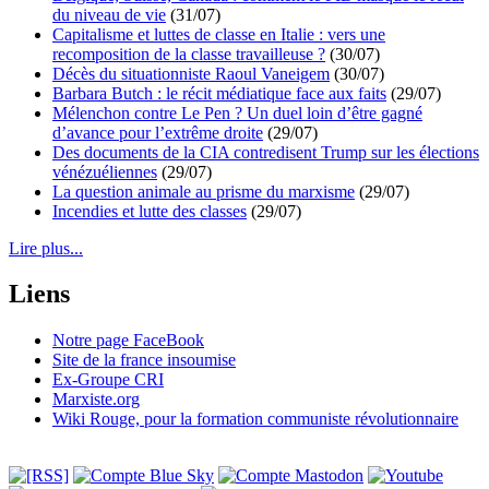
du niveau de vie
(31/07)
Capitalisme et luttes de classe en Italie : vers une
recomposition de la classe travailleuse ?
(30/07)
Décès du situationniste Raoul Vaneigem
(30/07)
Barbara Butch : le récit médiatique face aux faits
(29/07)
Mélenchon contre Le Pen ? Un duel loin d’être gagné
d’avance pour l’extrême droite
(29/07)
Des documents de la CIA contredisent Trump sur les élections
vénézuéliennes
(29/07)
La question animale au prisme du marxisme
(29/07)
Incendies et lutte des classes
(29/07)
Lire plus...
Liens
Notre page FaceBook
Site de la france insoumise
Ex-Groupe CRI
Marxiste.org
Wiki Rouge, pour la formation communiste révolutionnaire