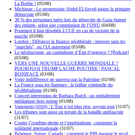
La Boétie !
(05/08)
Michigan : Le progressiste Abdul El-Sayed gagne la primaire
démocrate
(05/08)
30 % des personnes tuées lors du génocide de Gaza étaient
des enfants, selon une commission de l’ONU
(04/08)
Pourquoi il faut désobéir à l’UE en cas de victoire de la
gauche
(03/08)
Lordon : Défoncer la finance néolibérale : innover sans les
"marchés", ou l’IA autrement
(03/08)
Le néofascisme, un capitalisme d’État d’urgence ? [Podcast]
(03/08)
VERS UNE NOUVELLE GUERRE MONDIALE ?
POURQUOI TRUMP LACHE POUTINE | PASCAL
BONIFACE
(03/08)
Votre indifférence ne sauvera pas la Palestine
(02/08)
La France sous les flammes : la faillite criminelle du
néolibéralisme
(01/08)
Concert interrompu de Barbara Butch : un emballement
médiatique hors norme
(01/08)
Vaneigem (2010) : L’État n’est plus rien, soyons tout
(31/07)
Les tribunes sont aussi un terrain de la bataille antifasciste
(31/07)
Contre l’extrême-droite et l’impérialisme, construire la
solidarité internationale
(31/07)
Belgique, Suisse, Canada : comment le PIB masque le recul