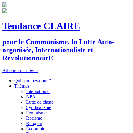
Tendance CLAIRE
pour le
C
ommunisme, la
L
utte
A
uto-
organisée,
I
nternationaliste et
R
évolutionnair
E
Ailleurs sur le web
Qui sommes-nous ?
Thèmes
International
NPA
Lutte de classe
Syndicalisme
Féminisme
Racisme
Religion
Économie