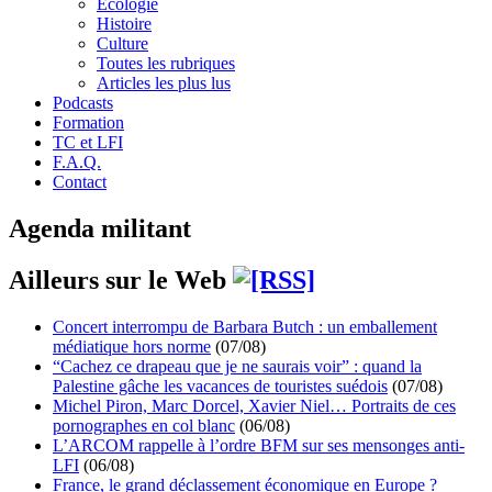
Écologie
Histoire
Culture
Toutes les rubriques
Articles les plus lus
Podcasts
Formation
TC et LFI
F.A.Q.
Contact
Agenda militant
Ailleurs sur le Web
Concert interrompu de Barbara Butch : un emballement
médiatique hors norme
(07/08)
“Cachez ce drapeau que je ne saurais voir” : quand la
Palestine gâche les vacances de touristes suédois
(07/08)
Michel Piron, Marc Dorcel, Xavier Niel… Portraits de ces
pornographes en col blanc
(06/08)
L’ARCOM rappelle à l’ordre BFM sur ses mensonges anti-
LFI
(06/08)
France, le grand déclassement économique en Europe ?