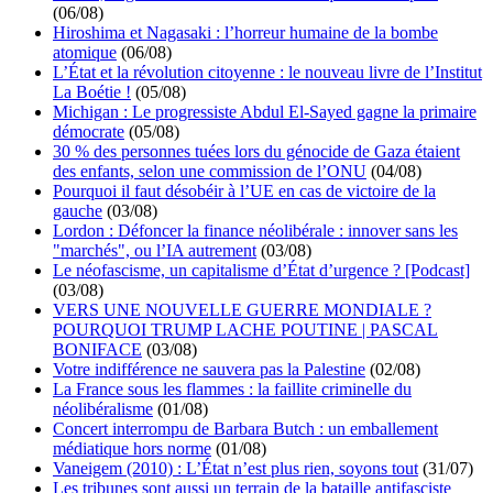
(06/08)
Hiroshima et Nagasaki : l’horreur humaine de la bombe
atomique
(06/08)
L’État et la révolution citoyenne : le nouveau livre de l’Institut
La Boétie !
(05/08)
Michigan : Le progressiste Abdul El-Sayed gagne la primaire
démocrate
(05/08)
30 % des personnes tuées lors du génocide de Gaza étaient
des enfants, selon une commission de l’ONU
(04/08)
Pourquoi il faut désobéir à l’UE en cas de victoire de la
gauche
(03/08)
Lordon : Défoncer la finance néolibérale : innover sans les
"marchés", ou l’IA autrement
(03/08)
Le néofascisme, un capitalisme d’État d’urgence ? [Podcast]
(03/08)
VERS UNE NOUVELLE GUERRE MONDIALE ?
POURQUOI TRUMP LACHE POUTINE | PASCAL
BONIFACE
(03/08)
Votre indifférence ne sauvera pas la Palestine
(02/08)
La France sous les flammes : la faillite criminelle du
néolibéralisme
(01/08)
Concert interrompu de Barbara Butch : un emballement
médiatique hors norme
(01/08)
Vaneigem (2010) : L’État n’est plus rien, soyons tout
(31/07)
Les tribunes sont aussi un terrain de la bataille antifasciste