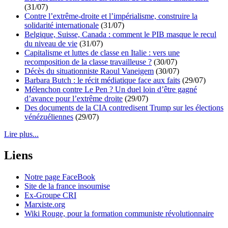
(31/07)
Contre l’extrême-droite et l’impérialisme, construire la
solidarité internationale
(31/07)
Belgique, Suisse, Canada : comment le PIB masque le recul
du niveau de vie
(31/07)
Capitalisme et luttes de classe en Italie : vers une
recomposition de la classe travailleuse ?
(30/07)
Décès du situationniste Raoul Vaneigem
(30/07)
Barbara Butch : le récit médiatique face aux faits
(29/07)
Mélenchon contre Le Pen ? Un duel loin d’être gagné
d’avance pour l’extrême droite
(29/07)
Des documents de la CIA contredisent Trump sur les élections
vénézuéliennes
(29/07)
Lire plus...
Liens
Notre page FaceBook
Site de la france insoumise
Ex-Groupe CRI
Marxiste.org
Wiki Rouge, pour la formation communiste révolutionnaire