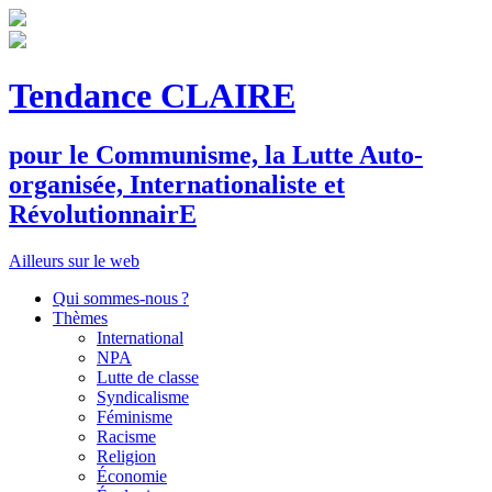
Tendance CLAIRE
pour le
C
ommunisme, la
L
utte
A
uto-
organisée,
I
nternationaliste et
R
évolutionnair
E
Ailleurs sur le web
Qui sommes-nous ?
Thèmes
International
NPA
Lutte de classe
Syndicalisme
Féminisme
Racisme
Religion
Économie