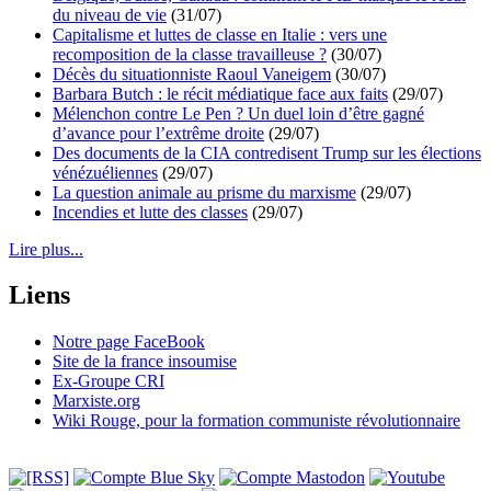
du niveau de vie
(31/07)
Capitalisme et luttes de classe en Italie : vers une
recomposition de la classe travailleuse ?
(30/07)
Décès du situationniste Raoul Vaneigem
(30/07)
Barbara Butch : le récit médiatique face aux faits
(29/07)
Mélenchon contre Le Pen ? Un duel loin d’être gagné
d’avance pour l’extrême droite
(29/07)
Des documents de la CIA contredisent Trump sur les élections
vénézuéliennes
(29/07)
La question animale au prisme du marxisme
(29/07)
Incendies et lutte des classes
(29/07)
Lire plus...
Liens
Notre page FaceBook
Site de la france insoumise
Ex-Groupe CRI
Marxiste.org
Wiki Rouge, pour la formation communiste révolutionnaire