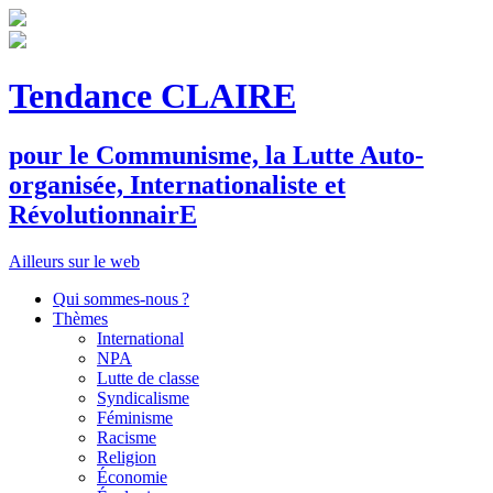
Tendance CLAIRE
pour le
C
ommunisme, la
L
utte
A
uto-
organisée,
I
nternationaliste et
R
évolutionnair
E
Ailleurs sur le web
Qui sommes-nous ?
Thèmes
International
NPA
Lutte de classe
Syndicalisme
Féminisme
Racisme
Religion
Économie