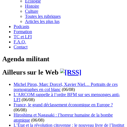
Écologie
Histoire
Culture
Toutes les rubriques
Articles les plus lus
Podcasts
Formation
TC et LFI
F.A.Q.
Contact
Agenda militant
Ailleurs sur le Web
Michel Piron, Marc Dorcel, Xavier Niel… Portraits de ces
pornographes en col blanc
(06/08)
L’ARCOM rappelle à l’ordre BFM sur ses mensonges anti-
LFI
(06/08)
France, le grand déclassement économique en Europe ?
(06/08)
Hiroshima et Nagasaki : l’horreur humaine de la bombe
atomique
(06/08)
L’État et la révolution citoyenne : le nouveau livre de l’Institut