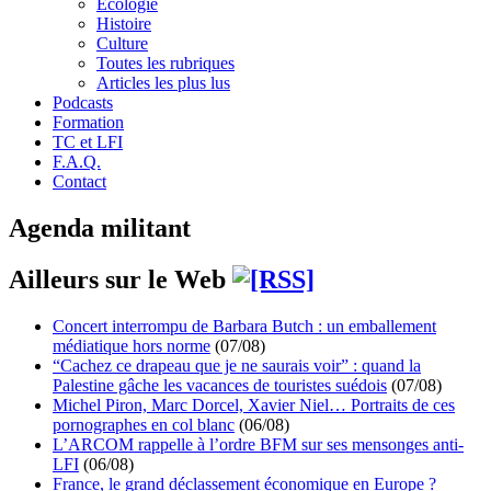
Écologie
Histoire
Culture
Toutes les rubriques
Articles les plus lus
Podcasts
Formation
TC et LFI
F.A.Q.
Contact
Agenda militant
Ailleurs sur le Web
Concert interrompu de Barbara Butch : un emballement
médiatique hors norme
(07/08)
“Cachez ce drapeau que je ne saurais voir” : quand la
Palestine gâche les vacances de touristes suédois
(07/08)
Michel Piron, Marc Dorcel, Xavier Niel… Portraits de ces
pornographes en col blanc
(06/08)
L’ARCOM rappelle à l’ordre BFM sur ses mensonges anti-
LFI
(06/08)
France, le grand déclassement économique en Europe ?