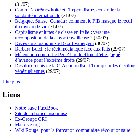
(31/07)
Contre l’extrême-droite et l’impérialisme, construire la
solidarité internationale
(31/07)
Belgique, Suisse, Canada : comment le PIB masque le recul
du niveau de vie
(31/07)
Capitalisme et luttes de classe en Italie : vers une
recomposition de la classe travailleuse ?
(30/07)
Décès du situationniste Raoul Vaneigem
(30/07)
Barbara Butch : le récit médiatique face aux faits
(29/07)
Mélenchon contre Le Pen ? Un duel loin d’être gagné
d’avance pour l’extrême droite
(29/07)
Des documents de la CIA contredisent Trump sur les élections
vénézuéliennes
(29/07)
Lire plus...
Liens
Notre page FaceBook
Site de la france insoumise
Ex-Groupe CRI
Marxiste.org
Wiki Rouge, pour la formation communiste révolutionnaire