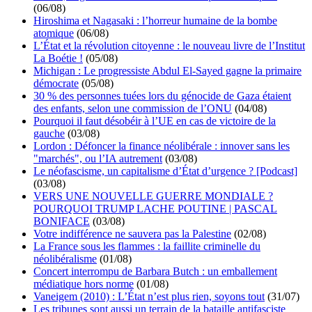
(06/08)
Hiroshima et Nagasaki : l’horreur humaine de la bombe
atomique
(06/08)
L’État et la révolution citoyenne : le nouveau livre de l’Institut
La Boétie !
(05/08)
Michigan : Le progressiste Abdul El-Sayed gagne la primaire
démocrate
(05/08)
30 % des personnes tuées lors du génocide de Gaza étaient
des enfants, selon une commission de l’ONU
(04/08)
Pourquoi il faut désobéir à l’UE en cas de victoire de la
gauche
(03/08)
Lordon : Défoncer la finance néolibérale : innover sans les
"marchés", ou l’IA autrement
(03/08)
Le néofascisme, un capitalisme d’État d’urgence ? [Podcast]
(03/08)
VERS UNE NOUVELLE GUERRE MONDIALE ?
POURQUOI TRUMP LACHE POUTINE | PASCAL
BONIFACE
(03/08)
Votre indifférence ne sauvera pas la Palestine
(02/08)
La France sous les flammes : la faillite criminelle du
néolibéralisme
(01/08)
Concert interrompu de Barbara Butch : un emballement
médiatique hors norme
(01/08)
Vaneigem (2010) : L’État n’est plus rien, soyons tout
(31/07)
Les tribunes sont aussi un terrain de la bataille antifasciste