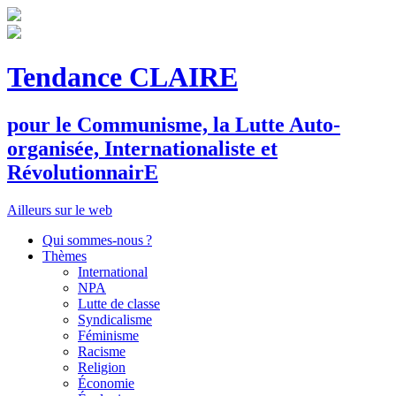
Tendance CLAIRE
pour le
C
ommunisme, la
L
utte
A
uto-
organisée,
I
nternationaliste et
R
évolutionnair
E
Ailleurs sur le web
Qui sommes-nous ?
Thèmes
International
NPA
Lutte de classe
Syndicalisme
Féminisme
Racisme
Religion
Économie