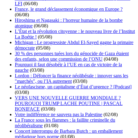
LFI
(06/08)
France, le grand déclassement économique en Europe ?
(06/08)
Hiroshima et Nagasaki : l’horreur humaine de la bombe
atomique
(06/08)
L’État et la révolution citoyenne : le nouveau livre de l’Institut
La Boétie !
(05/08)
Michigan : Le progressiste Abdul El-Sayed gagne la primaire
démocrate
(05/08)
30 % des personnes tuées lors du génocide de Gaza étaient
des enfants, selon une commission de l’ONU
(04/08)
Pourquoi il faut désobéir à l’UE en cas de victoire de la
gauche
(03/08)
Lordon : Défoncer la finance néolibérale : innover sans les
"marchés", ou l’IA autrement
(03/08)
Le néofascisme, un capitalisme d’État d’urgence ? [Podcast]
(03/08)
VERS UNE NOUVELLE GUERRE MONDIALE ?
POURQUOI TRUMP LACHE POUTINE | PASCAL
BONIFACE
(03/08)
Votre indifférence ne sauvera pas la Palestine
(02/08)
La France sous les flammes : la faillite criminelle du
néolibéralisme
(01/08)
Concert interrompu de Barbara Butch : un emballement
médiatique hors norme
(01/08)