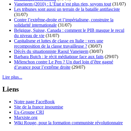
Vaneigem (2010) : L’État n’est plus rien, soyons tout
(31/07)
Les tribunes sont aussi un terrain de la bataille antifasciste
(31/07)
Contre l’extrême-droite et l’impérialisme, construire la
solidarité internationale
(31/07)
Belgique, Suisse, Canada : comment le PIB masque le recul
du niveau de vie
(31/07)
Capitalisme et luttes de classe en Italie : vers une
recomposition de la classe travailleuse ?
(30/07)
Décès du situationniste Raoul Vaneigem
(30/07)
Barbara Butch : le récit médiatique face aux faits
(29/07)
Mélenchon contre Le Pen ? Un duel loin d’être gagné
d’avance pour l’extrême droite
(29/07)
Lire plus...
Liens
Notre page FaceBook
Site de la france insoumise
Ex-Groupe CRI
Marxiste.org
Wiki Rouge, pour la formation communiste révolutionnaire