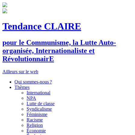
Tendance CLAIRE
pour le
C
ommunisme, la
L
utte
A
uto-
organisée,
I
nternationaliste et
R
évolutionnair
E
Ailleurs sur le web
Qui sommes-nous ?
Thèmes
International
NPA
Lutte de classe
Syndicalisme
Féminisme
Racisme
Religion
Économie