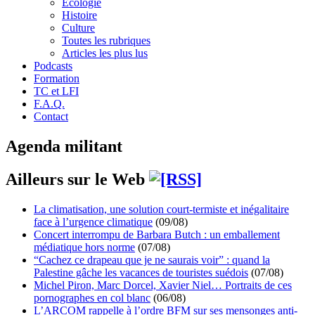
Écologie
Histoire
Culture
Toutes les rubriques
Articles les plus lus
Podcasts
Formation
TC et LFI
F.A.Q.
Contact
Agenda militant
Ailleurs sur le Web
La climatisation, une solution court-termiste et inégalitaire
face à l’urgence climatique
(09/08)
Concert interrompu de Barbara Butch : un emballement
médiatique hors norme
(07/08)
“Cachez ce drapeau que je ne saurais voir” : quand la
Palestine gâche les vacances de touristes suédois
(07/08)
Michel Piron, Marc Dorcel, Xavier Niel… Portraits de ces
pornographes en col blanc
(06/08)
L’ARCOM rappelle à l’ordre BFM sur ses mensonges anti-