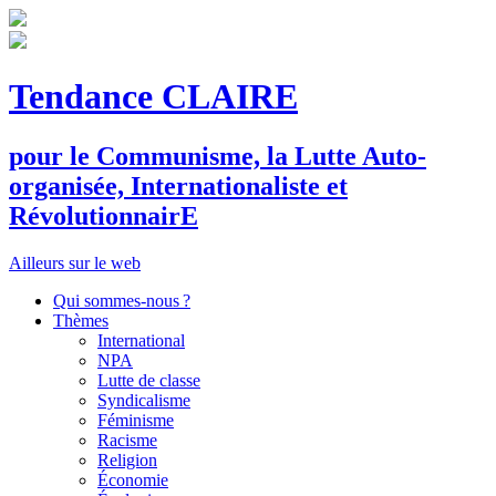
Tendance CLAIRE
pour le
C
ommunisme, la
L
utte
A
uto-
organisée,
I
nternationaliste et
R
évolutionnair
E
Ailleurs sur le web
Qui sommes-nous ?
Thèmes
International
NPA
Lutte de classe
Syndicalisme
Féminisme
Racisme
Religion
Économie