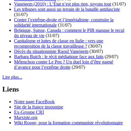
Vaneigem (2010) : L’État n’est plus rien, soyons tout
(31/07)
Les tribunes sont aussi un terrain de la bataille antifasciste
(31/07)
Contre l’extrême-droite et l’impérialisme, construire la
solidarité internationale
(31/07)
Belgique, Suisse, Canada : comment le PIB masque le recul
du niveau de vie
(31/07)
Capitalisme et luttes de classe en Italie : vers une
recomposition de la classe travailleuse ?
(30/07)
Décès du situationniste Raoul Vaneigem
(30/07)
Barbara Butch : le récit médiatique face aux faits
(29/07)
Mélenchon contre Le Pen ? Un duel loin d’être gagné
d’avance pour l’extrême droite
(29/07)
Lire plus...
Liens
Notre page FaceBook
Site de la france insoumise
Ex-Groupe CRI
Marxiste.org
Wiki Rouge, pour la formation communiste révolutionnaire