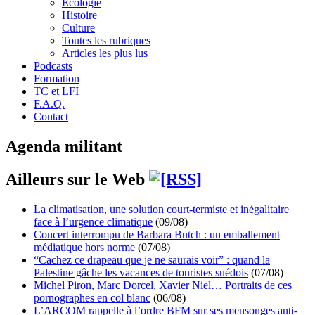
Écologie
Histoire
Culture
Toutes les rubriques
Articles les plus lus
Podcasts
Formation
TC et LFI
F.A.Q.
Contact
Agenda militant
Ailleurs sur le Web
La climatisation, une solution court-termiste et inégalitaire
face à l’urgence climatique
(09/08)
Concert interrompu de Barbara Butch : un emballement
médiatique hors norme
(07/08)
“Cachez ce drapeau que je ne saurais voir” : quand la
Palestine gâche les vacances de touristes suédois
(07/08)
Michel Piron, Marc Dorcel, Xavier Niel… Portraits de ces
pornographes en col blanc
(06/08)
L’ARCOM rappelle à l’ordre BFM sur ses mensonges anti-