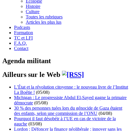
Écologie
Histoire
Culture
Toutes les rubriques
Articles les plus lus
Podcasts
Formation
TC et LFI
F.A.Q.
Contact
Agenda militant
Ailleurs sur le Web
L’État et la révolution citoyenne : le nouveau livre de l’Institut
La Boétie !
(05/08)
Michigan : Le progressiste Abdul El-Sayed gagne la primaire
démocrate
(05/08)
30 % des personnes tuées lors du génocide de Gaza étaient
des enfants, selon une commission de l’ONU
(04/08)
Pourquoi il faut désobéir à l’UE en cas de victoire de la
gauche
(03/08)
Lordon : Défoncer la finance néolibérale : innover sans les