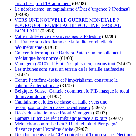
"marchés", ou l’IA autrement
(03/08)
Le néofascisme, un capitalisme d’État d’urgence ? [Podcast]
(03/08)
VERS UNE NOUVELLE GUERRE MONDIALE ?
POURQUOI TRUMP LACHE POUTINE | PASCAL
BONIFACE
(03/08)
Votre indifférence ne sauvera pas la Palestine
(02/08)
La France sous les flammes : la faillite criminelle du
néolibéralisme
(01/08)
Concert interrompu de Barbara Butch : un emballement
médiatique hors norme
(01/08)
Vaneigem (2010) : L’État n’est plus rien, soyons tout
(31/07)
Les tribunes sont aussi un terrain de la bataille antifasciste
(31/07)
Contre l’extrême-droite et l’impérialisme, construire la
solidarité internationale
(31/07)
Belgique, Suisse, Canada : comment le PIB masque le recul
du niveau de vie
(31/07)
Capitalisme et luttes de classe en Italie : vers une
recomposition de la classe travailleuse ?
(30/07)
Décès du situationniste Raoul Vaneigem
(30/07)
Barbara Butch : le récit médiatique face aux faits
(29/07)
Mélenchon contre Le Pen ? Un duel loin d’être gagné
d’avance pour l’extrême droite
(29/07)
Des documents de la CIA contredisent Trump sur les élections