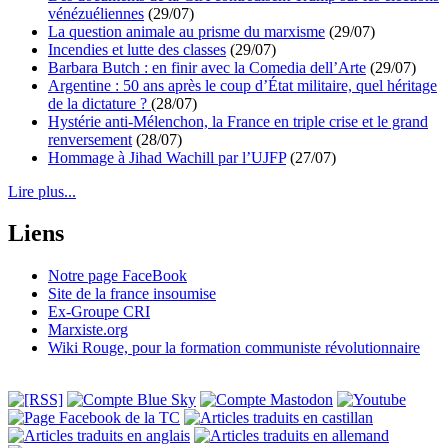
vénézuéliennes
(29/07)
La question animale au prisme du marxisme
(29/07)
Incendies et lutte des classes
(29/07)
Barbara Butch : en finir avec la Comedia dell’Arte
(29/07)
Argentine : 50 ans après le coup d’État militaire, quel héritage
de la dictature ?
(28/07)
Hystérie anti-Mélenchon, la France en triple crise et le grand
renversement
(28/07)
Hommage à Jihad Wachill par l’UJFP
(27/07)
Lire plus...
Liens
Notre page FaceBook
Site de la france insoumise
Ex-Groupe CRI
Marxiste.org
Wiki Rouge, pour la formation communiste révolutionnaire