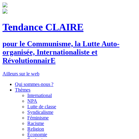
Tendance CLAIRE
pour le
C
ommunisme, la
L
utte
A
uto-
organisée,
I
nternationaliste et
R
évolutionnair
E
Ailleurs sur le web
Qui sommes-nous ?
Thèmes
International
NPA
Lutte de classe
Syndicalisme
Féminisme
Racisme
Religion
Économie