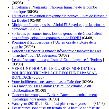
(06/08)
Hiroshima et Nagasaki : l’horreur humaine de la bombe
atomique
(06/08)
L’État et la révolution citoyenne : le nouveau livre de l’Institut
La Boétie !
(05/08)
Michigan : Le progressiste Abdul El-Sayed gagne la primaire
démocrate
(05/08)
30 % des personnes tuées lors du génocide de Gaza étaient
des enfants, selon une commission de l’ONU
(04/08)
Pourquoi il faut désobéir à l’UE en cas de victoire de la
gauche
(03/08)
Lordon : Défoncer la finance néolibérale : innover sans les
"marchés", ou l’IA autrement
(03/08)
Le néofascisme, un capitalisme d’État d’urgence ? [Podcast]
(03/08)
VERS UNE NOUVELLE GUERRE MONDIALE ?
POURQUOI TRUMP LACHE POUTINE | PASCAL
BONIFACE
(03/08)
Votre indifférence ne sauvera pas la Palestine
(02/08)
La France sous les flammes : la faillite criminelle du
néolibéralisme
(01/08)
Concert interrompu de Barbara Butch : un emballement
médiatique hors norme
(01/08)
Vaneigem (2010) : L’État n’est plus rien, soyons tout
(31/07)
Les tribunes sont aussi un terrain de la bataille antifasciste