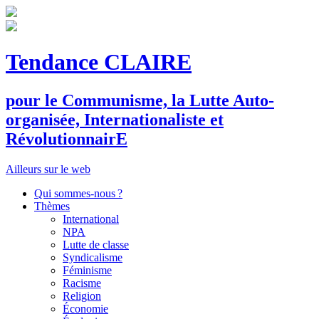
Tendance CLAIRE
pour le
C
ommunisme, la
L
utte
A
uto-
organisée,
I
nternationaliste et
R
évolutionnair
E
Ailleurs sur le web
Qui sommes-nous ?
Thèmes
International
NPA
Lutte de classe
Syndicalisme
Féminisme
Racisme
Religion
Économie