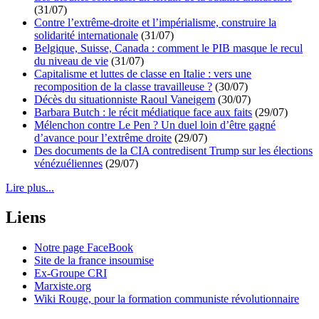
(31/07)
Contre l’extrême-droite et l’impérialisme, construire la
solidarité internationale
(31/07)
Belgique, Suisse, Canada : comment le PIB masque le recul
du niveau de vie
(31/07)
Capitalisme et luttes de classe en Italie : vers une
recomposition de la classe travailleuse ?
(30/07)
Décès du situationniste Raoul Vaneigem
(30/07)
Barbara Butch : le récit médiatique face aux faits
(29/07)
Mélenchon contre Le Pen ? Un duel loin d’être gagné
d’avance pour l’extrême droite
(29/07)
Des documents de la CIA contredisent Trump sur les élections
vénézuéliennes
(29/07)
Lire plus...
Liens
Notre page FaceBook
Site de la france insoumise
Ex-Groupe CRI
Marxiste.org
Wiki Rouge, pour la formation communiste révolutionnaire