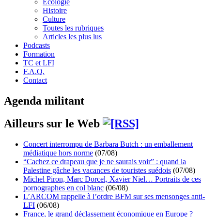
Écologie
Histoire
Culture
Toutes les rubriques
Articles les plus lus
Podcasts
Formation
TC et LFI
F.A.Q.
Contact
Agenda militant
Ailleurs sur le Web
Concert interrompu de Barbara Butch : un emballement
médiatique hors norme
(07/08)
“Cachez ce drapeau que je ne saurais voir” : quand la
Palestine gâche les vacances de touristes suédois
(07/08)
Michel Piron, Marc Dorcel, Xavier Niel… Portraits de ces
pornographes en col blanc
(06/08)
L’ARCOM rappelle à l’ordre BFM sur ses mensonges anti-
LFI
(06/08)
France, le grand déclassement économique en Europe ?