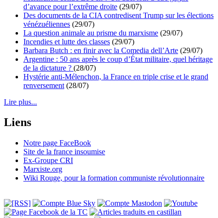
d’avance pour l’extrême droite
(29/07)
Des documents de la CIA contredisent Trump sur les élections
vénézuéliennes
(29/07)
La question animale au prisme du marxisme
(29/07)
Incendies et lutte des classes
(29/07)
Barbara Butch : en finir avec la Comedia dell’Arte
(29/07)
Argentine : 50 ans après le coup d’État militaire, quel héritage
de la dictature ?
(28/07)
Hystérie anti-Mélenchon, la France en triple crise et le grand
renversement
(28/07)
Lire plus...
Liens
Notre page FaceBook
Site de la france insoumise
Ex-Groupe CRI
Marxiste.org
Wiki Rouge, pour la formation communiste révolutionnaire