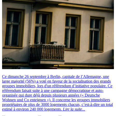
Ce dimanche 26 septembre à Berlin, capitale de l’Allemagne, une
large majorité (56%) a voté en faveur de la socialisation des grands
groupes immobiliers, lors d'un référendum d’initiative populaire. Ce
référendum faisait suite à une campagne démocratique et auto-
organisée qui dure déjà depuis plusieurs années (« Deutsche
Wohnen und Co enteignen »). Il concerne les groupes immobiliers
propriétaires de plus de 3000 logements chacun, c’est-à-dire un total
estimé à environ 240 000 logements.
Lire la suite...