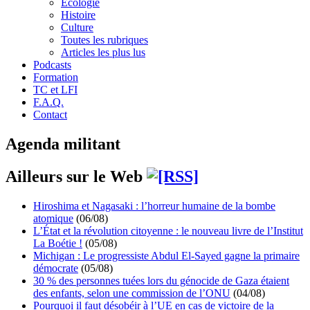
Écologie
Histoire
Culture
Toutes les rubriques
Articles les plus lus
Podcasts
Formation
TC et LFI
F.A.Q.
Contact
Agenda militant
Ailleurs sur le Web
Hiroshima et Nagasaki : l’horreur humaine de la bombe
atomique
(06/08)
L’État et la révolution citoyenne : le nouveau livre de l’Institut
La Boétie !
(05/08)
Michigan : Le progressiste Abdul El-Sayed gagne la primaire
démocrate
(05/08)
30 % des personnes tuées lors du génocide de Gaza étaient
des enfants, selon une commission de l’ONU
(04/08)
Pourquoi il faut désobéir à l’UE en cas de victoire de la