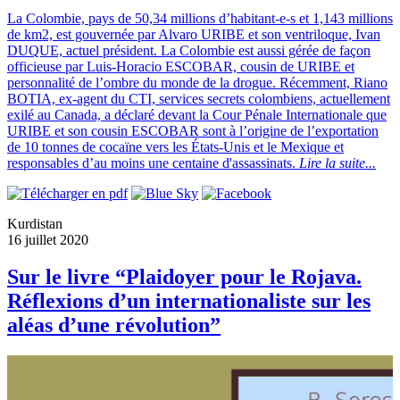
La Colombie, pays de 50,34 millions d’habitant-e-s et 1,143 millions
de km2, est gouvernée par Alvaro URIBE et son ventriloque, Ivan
DUQUE, actuel président. La Colombie est aussi gérée de façon
officieuse par Luis-Horacio ESCOBAR, cousin de URIBE et
personnalité de l’ombre du monde de la drogue. Récemment, Riano
BOTIA, ex-agent du CTI, services secrets colombiens, actuellement
exilé au Canada, a déclaré devant la Cour Pénale Internationale que
URIBE et son cousin ESCOBAR sont à l’origine de l’exportation
de 10 tonnes de cocaïne vers les États-Unis et le Mexique et
responsables d’au moins une centaine d'assassinats.
Lire la suite...
Kurdistan
16 juillet 2020
Sur le livre “Plaidoyer pour le Rojava.
Réflexions d’un internationaliste sur les
aléas d’une révolution”