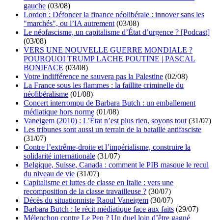
gauche
(03/08)
Lordon : Défoncer la finance néolibérale : innover sans les
"marchés", ou l’IA autrement
(03/08)
Le néofascisme, un capitalisme d’État d’urgence ? [Podcast]
(03/08)
VERS UNE NOUVELLE GUERRE MONDIALE ?
POURQUOI TRUMP LACHE POUTINE | PASCAL
BONIFACE
(03/08)
Votre indifférence ne sauvera pas la Palestine
(02/08)
La France sous les flammes : la faillite criminelle du
néolibéralisme
(01/08)
Concert interrompu de Barbara Butch : un emballement
médiatique hors norme
(01/08)
Vaneigem (2010) : L’État n’est plus rien, soyons tout
(31/07)
Les tribunes sont aussi un terrain de la bataille antifasciste
(31/07)
Contre l’extrême-droite et l’impérialisme, construire la
solidarité internationale
(31/07)
Belgique, Suisse, Canada : comment le PIB masque le recul
du niveau de vie
(31/07)
Capitalisme et luttes de classe en Italie : vers une
recomposition de la classe travailleuse ?
(30/07)
Décès du situationniste Raoul Vaneigem
(30/07)
Barbara Butch : le récit médiatique face aux faits
(29/07)
Mélenchon contre Le Pen ? Un duel loin d’être gagné