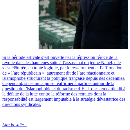
Si la période estivale s’est ouverte par la répression féroce de la
révolte dans les banlieues suite à l’assassinat du jeune Nahel, elle
s’est clôturée, en toute logique, par le resserrement et l’affirmation
de « l’arc républicain », autrement dit de l’arc réactionnaire et
islamophobe structurant la politique française depuis des décennies.
Cependant, si cet arc a pu se réaffirmer à partir et autour de la
question de l’islamophobie et du racisme d’État, c’est en partie dû à
la défaite de la lutte contre la réforme des retraites dont la
responsabilité est largement imputable à la stratégie dévastatrice des
directions syndicales.
Lire la suite...