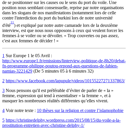
de se positionner sur les causes ou le sens du port du voile. Une
position nous semblant consensuelle, reprise par notre organisations
dans les slogans de nos manifestations (notamment lors de celle
contre l'interdiction du port du burkini lors de notre université
11
d'été
) et expliqué par notre autre camarade lors de la deuxième
interview, est que nous nous opposons à ceux qui veulent forcer les
femmes à se voiler ou se dévoiler. « Trop couvertes ou pas assez,
c'est aux femmes de décider ! »
1
Sur Europe 1 le 05 Avril :
http://www.europe1.fr/emissions/linterview-politique-de-8h20/debat-
fn-programme-philippe-poutou-repond-aux-questions-de-fabien-
namias-3221429
(De 5 minutes 05 à 6 minutes 32)
2
https://www.facebook.com/lapupule/videos/10155227271337863/
3
Nous pensons qu'il est préférable d’éviter de parler de « la »
femme, expression qui tend à essentialiser « la femme », et à
masquer les nombreuses réalités différentes qu’elles vivent.
4
Voir notre texte :
10 thèses sur la religion et contre l’islamophobie
5
https://christinedelphy.wordpress.com/2015/08/15/du-voile-a-la-
prostitution-entretien-avec-christine-delphy-1/