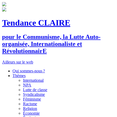
Tendance CLAIRE
pour le
C
ommunisme, la
L
utte
A
uto-
organisée,
I
nternationaliste et
R
évolutionnair
E
Ailleurs sur le web
Qui sommes-nous ?
Thèmes
International
NPA
Lutte de classe
Syndicalisme
Féminisme
Racisme
Religion
Économie