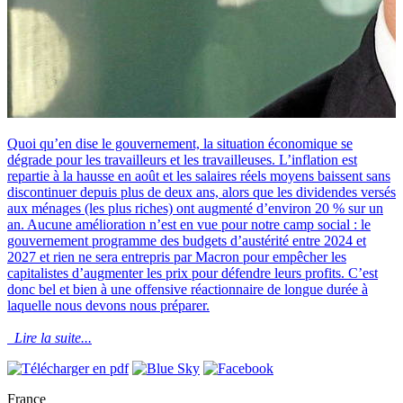
Quoi qu’en dise le gouvernement, la situation économique se
dégrade pour les travailleurs et les travailleuses. L’inflation est
repartie à la hausse en août et les salaires réels moyens baissent sans
discontinuer depuis plus de deux ans, alors que les dividendes versés
aux ménages (les plus riches) ont augmenté d’environ 20 % sur un
an. Aucune amélioration n’est en vue pour notre camp social : le
gouvernement programme des budgets d’austérité entre 2024 et
2027 et rien ne sera entrepris par Macron pour empêcher les
capitalistes d’augmenter les prix pour défendre leurs profits. C’est
donc bel et bien à une offensive réactionnaire de longue durée à
laquelle nous devons nous préparer.
Lire la suite...
France