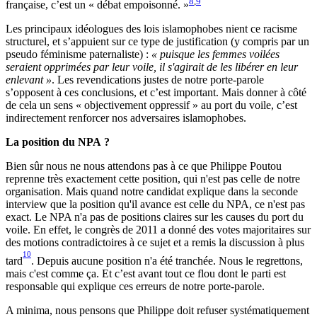
8
,
9
française, c’est un « débat empoisonné. »
Les principaux idéologues des lois islamophobes nient ce racisme
structurel, et s’appuient sur ce type de justification (y compris par un
pseudo féminisme paternaliste) :
« puisque les femmes voilées
seraient opprimées par leur voile, il s'agirait de les libérer en leur
enlevant »
. Les revendications justes de notre porte-parole
s’opposent à ces conclusions, et c’est important. Mais donner à côté
de cela un sens « objectivement oppressif » au port du voile, c’est
indirectement renforcer nos adversaires islamophobes.
La position du NPA ?
Bien sûr nous ne nous attendons pas à ce que Philippe Poutou
reprenne très exactement cette position, qui n'est pas celle de notre
organisation. Mais quand notre candidat explique dans la seconde
interview que la position qu'il avance est celle du NPA, ce n'est pas
exact. Le NPA n'a pas de positions claires sur les causes du port du
voile. En effet, le congrès de 2011 a donné des votes majoritaires sur
des motions contradictoires à ce sujet et a remis la discussion à plus
10
tard
. Depuis aucune position n'a été tranchée. Nous le regrettons,
mais c'est comme ça. Et c’est avant tout ce flou dont le parti est
responsable qui explique ces erreurs de notre porte-parole.
A minima, nous pensons que Philippe doit refuser systématiquement