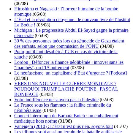
(06/08)
Hiroshima et Nagasaki : l’horreur humaine de la bombe
atomique
(06/08)
L’État et la révolution citoyenne : le nouveau livre de l’Institut
La Boétie !
(05/08)
Michigan : Le progressiste Abdul El-Sayed gagne la primaire
démocrate
(05/08)
30 % des personnes tuées lors du génocide de Gaza étaient
des enfants, selon une commission de l’ONU
(04/08)
Pourquoi il faut désobéir à l’UE en cas de victoire de la
gauche
(03/08)
Lordon : Défoncer la finance néolibérale : innover sans les
"marchés", ou l’IA autrement
(03/08)
Le néofascisme, un capitalisme d’État d’urgence ? [Podcast]
(03/08)
VERS UNE NOUVELLE GUERRE MONDIALE ?
POURQUOI TRUMP LACHE POUTINE | PASCAL
BONIFACE
(03/08)
Votre indifférence ne sauvera pas la Palestine
(02/08)
La France sous les flammes : la faillite criminelle du
néolibéralisme
(01/08)
Concert interrompu de Barbara Butch : un emballement
médiatique hors norme
(01/08)
Vaneigem (2010) : L’État n’est plus rien, soyons tout
(31/07)
Les tribunes sont aussi un terrain de la bataille antifasciste