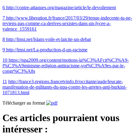
6
http://contre-attaques.org/magazine/article/le-devoilement
7
http://www.liberation.fr/france/2017/03/29/tenue-indecente-tu-ne-
reviens-pas-comme-ca-derives-sexistes-dans-un-lycee-a-
valence_1559161
8
http://lmsi.net/Islam-voile-et-laicite-un-debat
9
http://lmsi.net/La-production-d-un-racisme
10
https://npa2009.org/content/motions-la%C3%AFcit%C3%A9-
f%C3%A9minisme-religion-antiracisme-vot%C3%A9es-par-le-
congr%C3%A8s
11
http://france3-regions.francetvinfo.fr/occitanie/aude/leucate-
manifestation-de-militants-du-npa-contre-les-arretes-anti-burkini-
1071813.html
Télécharger au format
Ces articles pourraient vous
intéresser :