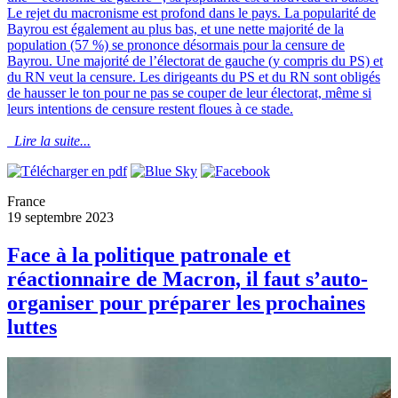
Le rejet du macronisme est profond dans le pays. La popularité de
Bayrou est également au plus bas, et une nette majorité de la
population (57 %) se prononce désormais pour la censure de
Bayrou. Une majorité de l’électorat de gauche (y compris du PS) et
du RN veut la censure. Les dirigeants du PS et du RN sont obligés
de hausser le ton pour ne pas se couper de leur électorat, même si
leurs intentions de censure restent floues à ce stade.
Lire la suite...
France
19 septembre 2023
Face à la politique patronale et
réactionnaire de Macron, il faut s’auto-
organiser pour préparer les prochaines
luttes