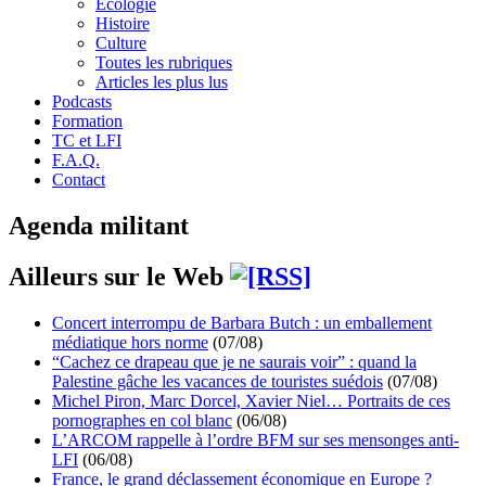
Écologie
Histoire
Culture
Toutes les rubriques
Articles les plus lus
Podcasts
Formation
TC et LFI
F.A.Q.
Contact
Agenda militant
Ailleurs sur le Web
Concert interrompu de Barbara Butch : un emballement
médiatique hors norme
(07/08)
“Cachez ce drapeau que je ne saurais voir” : quand la
Palestine gâche les vacances de touristes suédois
(07/08)
Michel Piron, Marc Dorcel, Xavier Niel… Portraits de ces
pornographes en col blanc
(06/08)
L’ARCOM rappelle à l’ordre BFM sur ses mensonges anti-
LFI
(06/08)
France, le grand déclassement économique en Europe ?