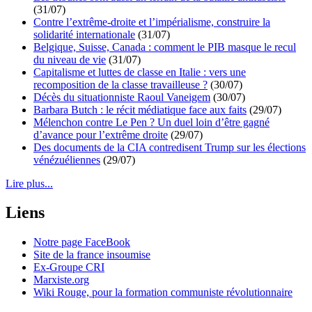
(31/07)
Contre l’extrême-droite et l’impérialisme, construire la
solidarité internationale
(31/07)
Belgique, Suisse, Canada : comment le PIB masque le recul
du niveau de vie
(31/07)
Capitalisme et luttes de classe en Italie : vers une
recomposition de la classe travailleuse ?
(30/07)
Décès du situationniste Raoul Vaneigem
(30/07)
Barbara Butch : le récit médiatique face aux faits
(29/07)
Mélenchon contre Le Pen ? Un duel loin d’être gagné
d’avance pour l’extrême droite
(29/07)
Des documents de la CIA contredisent Trump sur les élections
vénézuéliennes
(29/07)
Lire plus...
Liens
Notre page FaceBook
Site de la france insoumise
Ex-Groupe CRI
Marxiste.org
Wiki Rouge, pour la formation communiste révolutionnaire