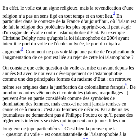
En effet, le voile est un signe religieux, mais la revendication d’une
4
religion n’a pas un sens figé en tout temps et en tout lieu.
En
particulier dans le contexte de la France d’aujourd’hui, où l’islam est
de fait la religion des prolétaires les plus opprimé-e-s, il peut s'agir
d'un signe de révolte contre l'islamophobie d'État. Par exemple
Christine Delphy note qu'après la loi islamophobe de 2004 ayant
interdit le port du voile de l'école au lycée, le port du niqab a
5
augmenté
. Comment ne pas voir là qu'une partie de l'explication de
l'augmentation de ce port est liée au rejet de cette loi islamophobe ?
On constate que cette question du voile est mise en avant depuis les
années 80 avec le nouveau développement de l’islamophobie
comme une des principales formes du racisme d’État ; on retrouve
6
même ses origines dans la justification du colonialisme français
. De
nombreux autres vêtements et contraintes (talons, maquillages...)
peuvent être en partie considérés comme des symboles de
domination des femmes, mais ceux-ci ne sont jamais remises en
cause et ce à raison : c'est aux femmes de décider. Par ailleurs les
journalistes ne demandent pas à Philippe Poutou ce qu’il pense des
règlements intérieurs sexistes qui imposent aux jeunes filles une
7
longueur de jupe particulières.
C’est bien la preuve que la
« question du voile » est consubstantielle de l’islamophobie à la