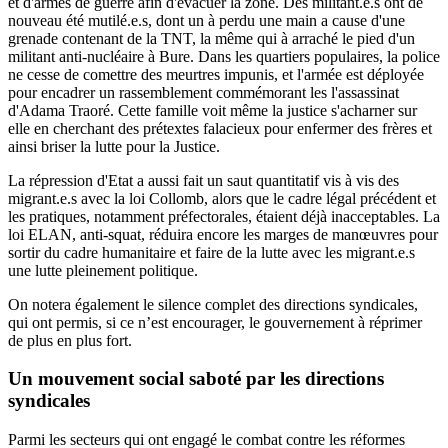
et d'armes de guerre afin d'évacuer la zone. Des militant.e.s ont de
nouveau été mutilé.e.s, dont un à perdu une main a cause d'une
grenade contenant de la TNT, la même qui à arraché le pied d'un
militant anti-nucléaire à Bure. Dans les quartiers populaires, la police
ne cesse de comettre des meurtres impunis, et l'armée est déployée
pour encadrer un rassemblement commémorant les l'assassinat
d'Adama Traoré. Cette famille voit même la justice s'acharner sur
elle en cherchant des prétextes falacieux pour enfermer des frères et
ainsi briser la lutte pour la Justice.
La répression d'Etat a aussi fait un saut quantitatif vis à vis des
migrant.e.s avec la loi Collomb, alors que le cadre légal précédent et
les pratiques, notamment préfectorales, étaient déjà inacceptables. La
loi ELAN, anti-squat, réduira encore les marges de manœuvres pour
sortir du cadre humanitaire et faire de la lutte avec les migrant.e.s
une lutte pleinement politique.
On notera également le silence complet des directions syndicales,
qui ont permis, si ce n’est encourager, le gouvernement à réprimer
de plus en plus fort.
Un mouvement social saboté par les directions
syndicales
Parmi les secteurs qui ont engagé le combat contre les réformes