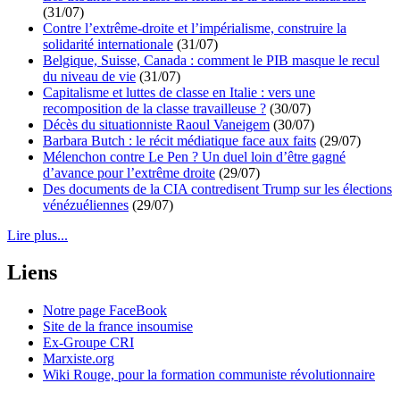
(31/07)
Contre l’extrême-droite et l’impérialisme, construire la
solidarité internationale
(31/07)
Belgique, Suisse, Canada : comment le PIB masque le recul
du niveau de vie
(31/07)
Capitalisme et luttes de classe en Italie : vers une
recomposition de la classe travailleuse ?
(30/07)
Décès du situationniste Raoul Vaneigem
(30/07)
Barbara Butch : le récit médiatique face aux faits
(29/07)
Mélenchon contre Le Pen ? Un duel loin d’être gagné
d’avance pour l’extrême droite
(29/07)
Des documents de la CIA contredisent Trump sur les élections
vénézuéliennes
(29/07)
Lire plus...
Liens
Notre page FaceBook
Site de la france insoumise
Ex-Groupe CRI
Marxiste.org
Wiki Rouge, pour la formation communiste révolutionnaire