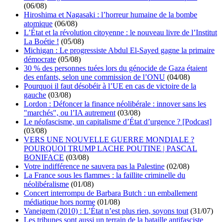
(06/08)
Hiroshima et Nagasaki : l’horreur humaine de la bombe
atomique
(06/08)
L’État et la révolution citoyenne : le nouveau livre de l’Institut
La Boétie !
(05/08)
Michigan : Le progressiste Abdul El-Sayed gagne la primaire
démocrate
(05/08)
30 % des personnes tuées lors du génocide de Gaza étaient
des enfants, selon une commission de l’ONU
(04/08)
Pourquoi il faut désobéir à l’UE en cas de victoire de la
gauche
(03/08)
Lordon : Défoncer la finance néolibérale : innover sans les
"marchés", ou l’IA autrement
(03/08)
Le néofascisme, un capitalisme d’État d’urgence ? [Podcast]
(03/08)
VERS UNE NOUVELLE GUERRE MONDIALE ?
POURQUOI TRUMP LACHE POUTINE | PASCAL
BONIFACE
(03/08)
Votre indifférence ne sauvera pas la Palestine
(02/08)
La France sous les flammes : la faillite criminelle du
néolibéralisme
(01/08)
Concert interrompu de Barbara Butch : un emballement
médiatique hors norme
(01/08)
Vaneigem (2010) : L’État n’est plus rien, soyons tout
(31/07)
Les tribunes sont aussi un terrain de la bataille antifasciste