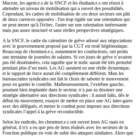
Macron, les agent.e.s de la SNCF et les étudiant.e.s ont réussi à
atteindre un niveau de mobilisation qui a ouvert des possibilités.
Cependant, les cadres de mobilisation de ces deux secteurs ont pâti
de deux carences opposées : l'un trop rigide sur une orientation qui
ne peut mener qu'à l'échec, l'autre sur une orientation intéressante
mais pas assez structuré et sans réelles perspectives stratégiques.
A la SNCF, le cadre du calendrier de grève adossé aux négociations
avec le gouvernement proposé par la CGT est resté hégémonique.
Beaucoup de cheminot.e.s, notamment les conducteurs, ont perdu
une trentaine de journées de salaires. Si ces jours de grève n’avaient
pas été disséminées, cela signifie que le trafic aurait été très perturbé
pendant plus d’un mois. Les AG auraient eu une réelle dynamique,
et le rapport de force aurait été complètement différent. Mais les
bureaucraties syndicales ont fait le choix de saboter le mouvement
pour en garder le contrôle. Malheureusement, l’extrême gauche,
pourtant bien implantée dans le secteur, n’a pas su dessiner une
stratégie alternative aux directions syndicales : il aurait fallu, dès le
début du mouvement, essayer de mettre en place une AG inter-gares
avec des délégués, et mener le combat pour imposer aux directions
syndicales l’appel à la grève reconductible.
Selon les endroits, les cheminot.e.s ont ouvert leurs AG mais en
général, il n'y a eu que peu de liens réalisés avec les secteurs de la
Fonction publique en voie de subir des attaques similaires. Alors que