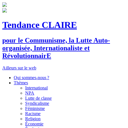
Tendance CLAIRE
pour le
C
ommunisme, la
L
utte
A
uto-
organisée,
I
nternationaliste et
R
évolutionnair
E
Ailleurs sur le web
Qui sommes-nous ?
Thèmes
International
NPA
Lutte de classe
Syndicalisme
Féminisme
Racisme
Religion
Économie