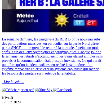
La semaine dernière, les usagèr-e-s du RER B ont à nouveau subi
des perturbations massives, en particulier sur la partie Nord gérée
par la SNCF – un regrettable retour à la normale, à peine un mois
après la fin des Jeux olympiques et paralympiques. Chaque jour de
la semaine, les retards s’accumulaient, les trains étaient annulés sans
préavis et la communication était presque inexistante. Ce qui aurait
pu n’être qu’un incident isolé est en réalité le symptôme d’un
système ferroviaire en crise et d’un système capitaliste qui sacrifie
les besoins des usagers sur l’autel de la rentabilité.
Lire la suite...
NPA-R
17 juin 2024