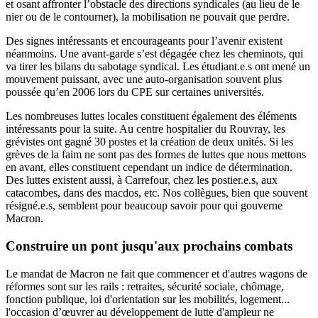
et osant affronter l’obstacle des directions syndicales (au lieu de le
nier ou de le contourner), la mobilisation ne pouvait que perdre.
Des signes intéressants et encourageants pour l’avenir existent
néanmoins. Une avant-garde s’est dégagée chez les cheminots, qui
va tirer les bilans du sabotage syndical. Les étudiant.e.s ont mené un
mouvement puissant, avec une auto-organisation souvent plus
poussée qu’en 2006 lors du CPE sur certaines universités.
Les nombreuses luttes locales constituent également des éléments
intéressants pour la suite. Au centre hospitalier du Rouvray, les
grévistes ont gagné 30 postes et la création de deux unités. Si les
grèves de la faim ne sont pas des formes de luttes que nous mettons
en avant, elles constituent cependant un indice de détermination.
Des luttes existent aussi, à Carrefour, chez les postier.e.s, aux
catacombes, dans des macdos, etc. Nos collègues, bien que souvent
résigné.e.s, semblent pour beaucoup savoir pour qui gouverne
Macron.
Construire un pont jusqu'aux prochains combats
Le mandat de Macron ne fait que commencer et d'autres wagons de
réformes sont sur les rails : retraites, sécurité sociale, chômage,
fonction publique, loi d'orientation sur les mobilités, logement...
l'occasion d’œuvrer au développement de lutte d'ampleur ne