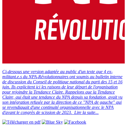
Ci-dessous une version adaptée au public d'un texte que 4 ex-
militant.e.s du NPA-Révolutionnaires ont soumis au bulletin interne
de discussion du Conseil de politique national du parti des 15 et 16
juin. Ils explicitent ici les raisons de leur départ de l'organisation
pour rejoindre la Tendance Claire. Rappelons que la Tendance
Claire, qui était une tendance du NPA depuis sa fondation, avait vu
son intégration refusée par la direction de ce "NPA de gauche" qui
se revendiquait d'une continuité organisationnelle avec le NPA
d'avant le congrès de scission de 2023.
Lire la suite...