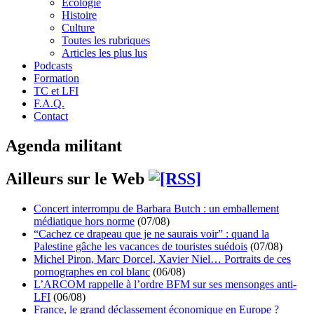
Écologie
Histoire
Culture
Toutes les rubriques
Articles les plus lus
Podcasts
Formation
TC et LFI
F.A.Q.
Contact
Agenda militant
Ailleurs sur le Web
Concert interrompu de Barbara Butch : un emballement
médiatique hors norme
(07/08)
“Cachez ce drapeau que je ne saurais voir” : quand la
Palestine gâche les vacances de touristes suédois
(07/08)
Michel Piron, Marc Dorcel, Xavier Niel… Portraits de ces
pornographes en col blanc
(06/08)
L’ARCOM rappelle à l’ordre BFM sur ses mensonges anti-
LFI
(06/08)
France, le grand déclassement économique en Europe ?