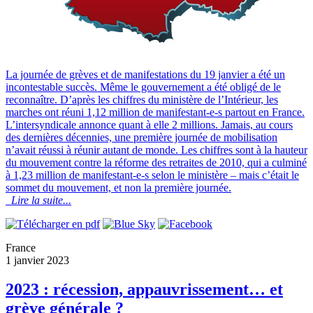
La journée de grèves et de manifestations du 19 janvier a été un
incontestable succès. Même le gouvernement a été obligé de le
reconnaître. D’après les chiffres du ministère de l’Intérieur, les
marches ont réuni 1,12 million de manifestant-e-s partout en France.
L’intersyndicale annonce quant à elle 2 millions. Jamais, au cours
des dernières décennies, une première journée de mobilisation
n’avait réussi à réunir autant de monde. Les chiffres sont à la hauteur
du mouvement contre la réforme des retraites de 2010, qui a culminé
à 1,23 million de manifestant-e-s selon le ministère – mais c’était le
sommet du mouvement, et non la première journée.
Lire la suite...
France
1 janvier 2023
2023 : récession, appauvrissement… et
grève générale ?