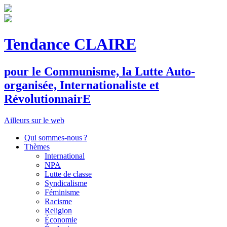
Tendance CLAIRE
pour le
C
ommunisme, la
L
utte
A
uto-
organisée,
I
nternationaliste et
R
évolutionnair
E
Ailleurs sur le web
Qui sommes-nous ?
Thèmes
International
NPA
Lutte de classe
Syndicalisme
Féminisme
Racisme
Religion
Économie