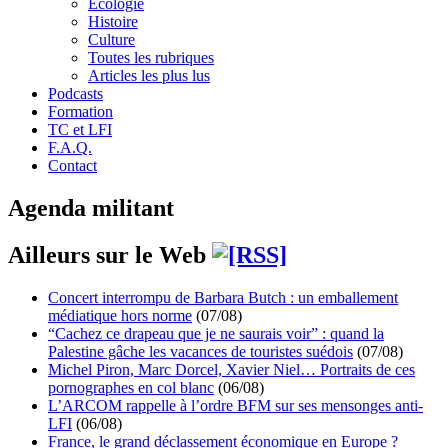
Écologie
Histoire
Culture
Toutes les rubriques
Articles les plus lus
Podcasts
Formation
TC et LFI
F.A.Q.
Contact
Agenda militant
Ailleurs sur le Web
Concert interrompu de Barbara Butch : un emballement
médiatique hors norme
(07/08)
“Cachez ce drapeau que je ne saurais voir” : quand la
Palestine gâche les vacances de touristes suédois
(07/08)
Michel Piron, Marc Dorcel, Xavier Niel… Portraits de ces
pornographes en col blanc
(06/08)
L’ARCOM rappelle à l’ordre BFM sur ses mensonges anti-
LFI
(06/08)
France, le grand déclassement économique en Europe ?