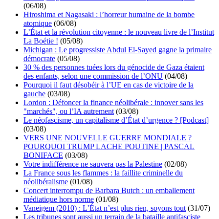
(06/08)
Hiroshima et Nagasaki : l’horreur humaine de la bombe
atomique
(06/08)
L’État et la révolution citoyenne : le nouveau livre de l’Institut
La Boétie !
(05/08)
Michigan : Le progressiste Abdul El-Sayed gagne la primaire
démocrate
(05/08)
30 % des personnes tuées lors du génocide de Gaza étaient
des enfants, selon une commission de l’ONU
(04/08)
Pourquoi il faut désobéir à l’UE en cas de victoire de la
gauche
(03/08)
Lordon : Défoncer la finance néolibérale : innover sans les
"marchés", ou l’IA autrement
(03/08)
Le néofascisme, un capitalisme d’État d’urgence ? [Podcast]
(03/08)
VERS UNE NOUVELLE GUERRE MONDIALE ?
POURQUOI TRUMP LACHE POUTINE | PASCAL
BONIFACE
(03/08)
Votre indifférence ne sauvera pas la Palestine
(02/08)
La France sous les flammes : la faillite criminelle du
néolibéralisme
(01/08)
Concert interrompu de Barbara Butch : un emballement
médiatique hors norme
(01/08)
Vaneigem (2010) : L’État n’est plus rien, soyons tout
(31/07)
Les tribunes sont aussi un terrain de la bataille antifasciste