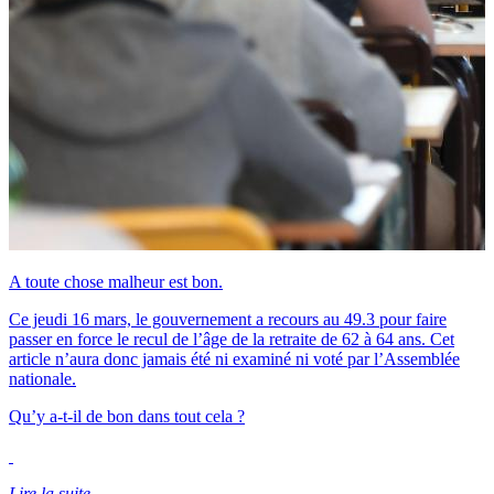
A toute chose malheur est bon.
Ce jeudi 16 mars, le gouvernement a recours au 49.3 pour faire
passer en force le recul de l’âge de la retraite de 62 à 64 ans. Cet
article n’aura donc jamais été ni examiné ni voté par l’Assemblée
nationale.
Qu’y a-t-il de bon dans tout cela ?
Lire la suite...