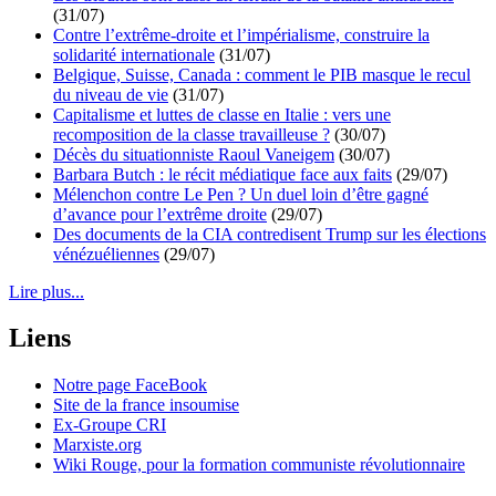
(31/07)
Contre l’extrême-droite et l’impérialisme, construire la
solidarité internationale
(31/07)
Belgique, Suisse, Canada : comment le PIB masque le recul
du niveau de vie
(31/07)
Capitalisme et luttes de classe en Italie : vers une
recomposition de la classe travailleuse ?
(30/07)
Décès du situationniste Raoul Vaneigem
(30/07)
Barbara Butch : le récit médiatique face aux faits
(29/07)
Mélenchon contre Le Pen ? Un duel loin d’être gagné
d’avance pour l’extrême droite
(29/07)
Des documents de la CIA contredisent Trump sur les élections
vénézuéliennes
(29/07)
Lire plus...
Liens
Notre page FaceBook
Site de la france insoumise
Ex-Groupe CRI
Marxiste.org
Wiki Rouge, pour la formation communiste révolutionnaire